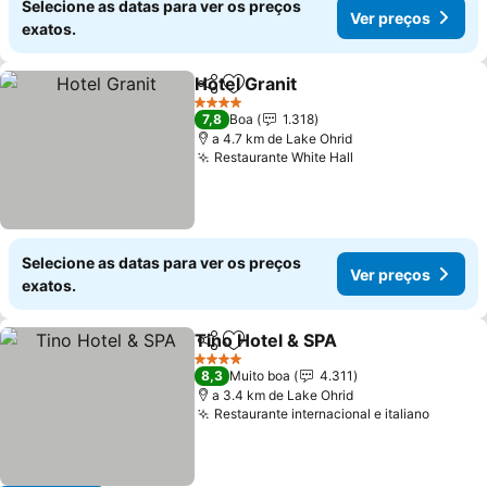
Selecione as datas para ver os preços
Ver preços
exatos.
Hotel Granit
Partilhar
Adicionar aos favoritos
Ver preços
4 Estrelas
7,8
Boa
1.318
a 4.7 km de Lake Ohrid
Restaurante White Hall
Ver preços
Selecione as datas para ver os preços
Ver preços
exatos.
Tino Hotel & SPA
Partilhar
Adicionar aos favoritos
Ver preço
4 Estrelas
8,3
Muito boa
4.311
a 3.4 km de Lake Ohrid
Restaurante internacional e italiano
Ver pr