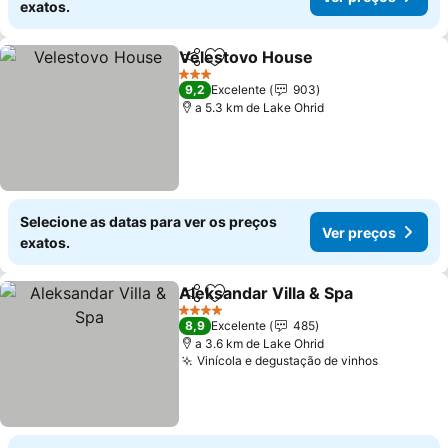
exatos.
Velestovo House
Partilhar
Adicionar aos favoritos
Ver preç
3 Estrelas
9,2
Excelente
903
a 5.3 km de Lake Ohrid
Selecione as datas para ver os preços
Ver preços
exatos.
Aleksandar Villa & Spa
Partilhar
Adicionar aos favoritos
Ver
4 Estrelas
8,9
Excelente
485
a 3.6 km de Lake Ohrid
Vinícola e degustação de vinhos
Ver preç