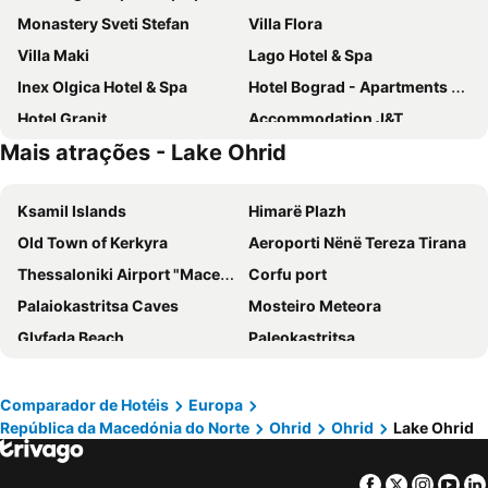
Monastery Sveti Stefan
Villa Flora
Villa Maki
Lago Hotel & Spa
Inex Olgica Hotel & Spa
Hotel Bograd - Apartments & Lounge Station
Hotel Granit
Accommodation J&T
Mais atrações - Lake Ohrid
Boutique Villa Arte
Hotel Pela
Villa Swiss
Risto's Guest House
Ksamil Islands
Himarë Plazh
Hotel Makpetrol Struga
Hotel Montenegro
Old Town of Kerkyra
Aeroporti Nënë Tereza Tirana
Villa Kotlar
Lyhnidas
Thessaloniki Airport "Macedonia"
Corfu port
Hotel Cingo
Palaiokastritsa Caves
Mosteiro Meteora
Glyfada Beach
Paleokastritsa
Corfu International Airport
Plazhi i Durrësit
La Grotta
Mon Repos
Comparador de Hotéis
Europa
República da Macedónia do Norte
Ohrid
Ohrid
Lake Ohrid
Meteora Art
Dassia
Porto
Thessaloniki International Exhibition Centre
Facebook
Twitter
Insta
Yo