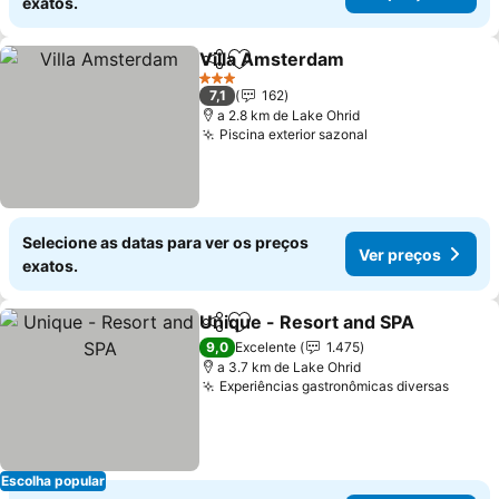
exatos.
Villa Amsterdam
Partilhar
Adicionar aos favoritos
Ver preço
3 Estrelas
7,1
162
a 2.8 km de Lake Ohrid
Piscina exterior sazonal
Ver preços
Selecione as datas para ver os preços
Ver preços
exatos.
Unique - Resort and SPA
Partilhar
Adicionar aos favoritos
V
9,0
Excelente
1.475
a 3.7 km de Lake Ohrid
Experiências gastronômicas diversas
Ver p
Escolha popular