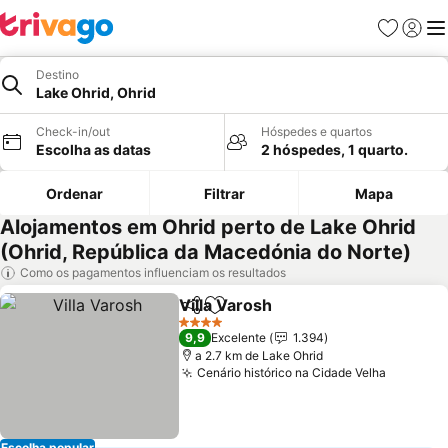
Favoritos
Iniciar
Me
Destino
Lake Ohrid, Ohrid
Check-in/out
Hóspedes e quartos
Escolha as datas
2 hóspedes, 1 quarto.
Ordenar
Filtrar
Mapa
Alojamentos em Ohrid perto de Lake Ohrid
(Ohrid, República da Macedónia do Norte)
Como os pagamentos influenciam os resultados
Villa Varosh
Partilhar
Adicionar aos favoritos
Ver preços
4 Estrelas
9,9
Excelente
1.394
a 2.7 km de Lake Ohrid
Cenário histórico na Cidade Velha
Ver pre
Escolha popular