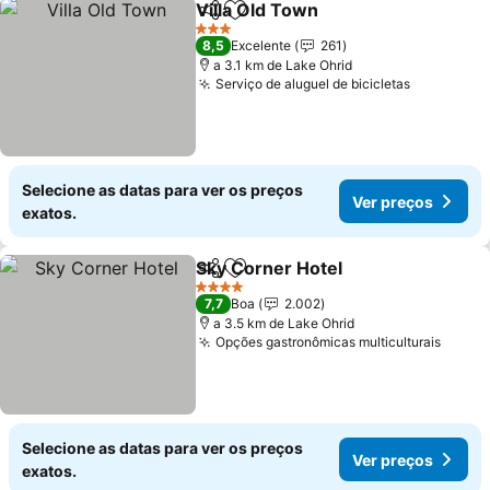
Villa Old Town
Partilhar
Adicionar aos favoritos
Ver preços
3 Estrelas
8,5
Excelente
261
a 3.1 km de Lake Ohrid
Serviço de aluguel de bicicletas
Ver preço
Selecione as datas para ver os preços
Ver preços
exatos.
Sky Corner Hotel
Partilhar
Adicionar aos favoritos
Ver preç
4 Estrelas
7,7
Boa
2.002
a 3.5 km de Lake Ohrid
Opções gastronômicas multiculturais
Ver p
Selecione as datas para ver os preços
Ver preços
exatos.