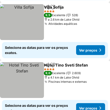
Villa Sofija
Partilhar
Adicionar aos favoritos
Ver preços
4 Estrelas
9,5
Excelente
528
a 2.6 km de Lake Ohrid
Atividades aquáticas
Ver preços
Selecione as datas para ver os preços
Ver preços
exatos.
Hotel Tino Sveti Stefan
Partilhar
Adicionar aos favoritos
Ver
4 Estrelas
9,0
Excelente
2.609
a 4.1 km de Lake Ohrid
Piscinas internas e externas
Ver preços
Selecione as datas para ver os preços
Ver preços