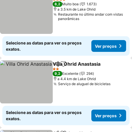
4 Estrelas
8,2
Muito boa
1.673
a 3.5 km de Lake Ohrid
Restaurante no último andar com vistas
panorâmicas
Selecione as datas para ver os preços
Ver preços
exatos.
Villa Ohrid Anastasia
Partilhar
Adicionar aos favoritos
Ver p
2 Estrelas
9,2
Excelente
294
a 4.4 km de Lake Ohrid
Serviço de aluguel de bicicletas
Ver preço
Selecione as datas para ver os preços
Ver preços
exatos.