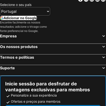
Rаdoјcа Novičiќ
Aeroporto de Podgorica
Selecione o seu país
Thesaloniki Port
Nisaki
Barbati
Sheshi Skënderbej
Adicionar no Google
Agios Gordis
Drobni pijesak
Encontre facilmente os nossos
resultados: adicione o trivago como
Downtown Durrës
Ipsos
fonte preferencial no Google.
Empresa
Ionian Academy
White Tower
Thessaloniki History Centre
Porto Palermo
Os nossos produtos
Kassiopi
Kontogialos Pelekas Beach
Egnatia street
International Fair of Thessaloniki
Termos e políticas
Peraia
Kavos Beach
Suporte
Lake Ohrid
Xhamia e Tiranës
Pozar
Edessa Falls
Inicie sessão para desfrutar de
Liqeni i Komanit
Panagia Soumela Monastery
vantagens exclusivas para membros
Plazhi i Borshit
Copacabana
Personalize a sua experiência
Ada Bojana
Butrint
Ofertas e preços para membros
Markov konak
Sidari