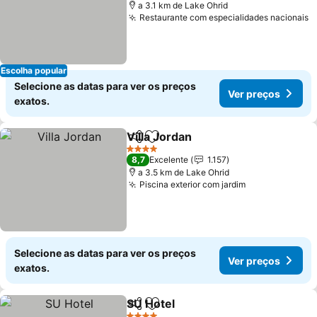
a 3.1 km de Lake Ohrid
Restaurante com especialidades nacionais
V
Escolha popular
Selecione as datas para ver os preços
Ver preços
exatos.
Villa Jordan
Partilhar
Adicionar aos favoritos
Ver preços
4 Estrelas
8,7
Excelente
1.157
a 3.5 km de Lake Ohrid
Piscina exterior com jardim
Ver preços
Selecione as datas para ver os preços
Ver preços
exatos.
SU Hotel
Partilhar
Adicionar aos favoritos
Ver preços