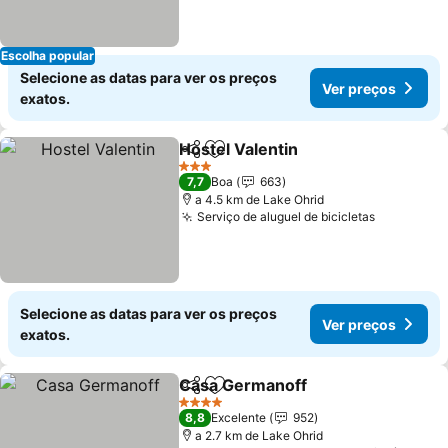
Escolha popular
Selecione as datas para ver os preços
Ver preços
exatos.
Hostel Valentin
Partilhar
Adicionar aos favoritos
Ver preços
3 Estrelas
7,7
Boa
663
a 4.5 km de Lake Ohrid
Serviço de aluguel de bicicletas
Ver preço
Selecione as datas para ver os preços
Ver preços
exatos.
Casa Germanoff
Partilhar
Adicionar aos favoritos
Ver preço
4 Estrelas
8,8
Excelente
952
a 2.7 km de Lake Ohrid