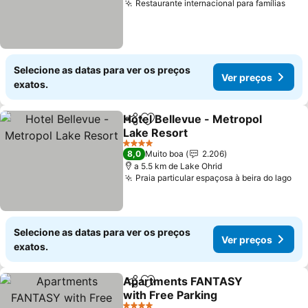
Restaurante internacional para famílias
Ver 
Selecione as datas para ver os preços
Ver preços
exatos.
Hotel Bellevue - Metropol
Partilhar
Adicionar aos favoritos
Lake Resort
Ver preços
4 Estrelas
8,0
Muito boa
2.206
a 5.5 km de Lake Ohrid
Praia particular espaçosa à beira do lago
Ver
Selecione as datas para ver os preços
Ver preços
exatos.
Apartments FANTASY
Partilhar
Adicionar aos favoritos
with Free Parking