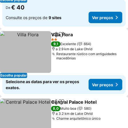
€ 40
De
Consulte os preços de
9 sites
Ver preços
Villa Flora
Partilhar
Adicionar aos favoritos
Ver preços
2 Estrelas
9,1
Excelente
664
a 2.9 km de Lake Ohrid
Restaurante rústico com antiguidades
macedônias
Escolha popular
Selecione as datas para ver os preços
Ver preços
exatos.
Central Palace Hotel
Partilhar
Adicionar aos favoritos
Ver p
8,0
Muito boa
580
a 3.2 km de Lake Ohrid
Charme arquitetônico único
Ver preços