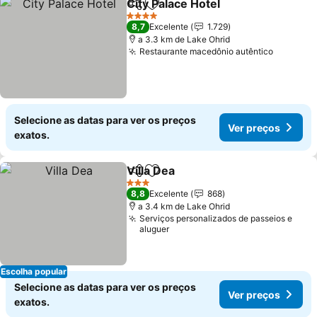
City Palace Hotel
Partilhar
Adicionar aos favoritos
Ver preço
4 Estrelas
8,7
Excelente
1.729
a 3.3 km de Lake Ohrid
Restaurante macedônio autêntico
Ver pre
Selecione as datas para ver os preços
Ver preços
exatos.
Villa Dea
Partilhar
Adicionar aos favoritos
Ver preços
3 Estrelas
8,8
Excelente
868
a 3.4 km de Lake Ohrid
Serviços personalizados de passeios e
aluguer
Escolha popular
Selecione as datas para ver os preços
Ver preços
exatos.