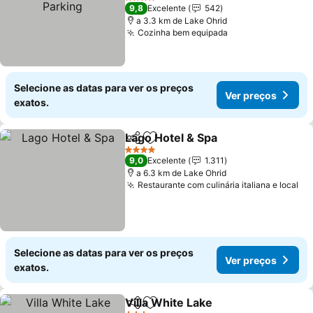
Ver preços
4 Estrelas
9,8
Excelente
542
a 3.3 km de Lake Ohrid
Cozinha bem equipada
Ver preços
Selecione as datas para ver os preços
Ver preços
exatos.
Lago Hotel & Spa
Partilhar
Adicionar aos favoritos
Ver preço
4 Estrelas
9,0
Excelente
1.311
a 6.3 km de Lake Ohrid
Restaurante com culinária italiana e local
Ve
Selecione as datas para ver os preços
Ver preços
exatos.
Villa White Lake
Partilhar
Adicionar aos favoritos
Ver preço