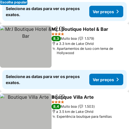
Escolha popular
Selecione as datas para ver os preços
Ver preços
exatos.
Mr.I Boutique Hotel & Bar
Partilhar
Adicionar aos favoritos
V
4 Estrelas
8,3
Muito boa
1.579
a 3.3 km de Lake Ohrid
Apartamentos de luxo com tema de
Hollywood
Selecione as datas para ver os preços
Ver preços
exatos.
Boutique Villa Arte
Partilhar
Adicionar aos favoritos
Ver pre
4 Estrelas
8,4
Muito boa
1.503
a 3.5 km de Lake Ohrid
Experiência boutique para famílias
Ver pre