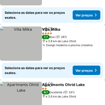
Selecione as datas para ver os preços
Ver preços
exatos.
Villa Milka
Partilhar
Adicionar aos favoritos
Ver preços
4 Estrelas
7,7
Boa
287
a 3.8 km de Lake Ohrid
Design moderno e piscina cristalina
Ver pr
Selecione as datas para ver os preços
Ver preços
exatos.
Apartments Ohrid Lake
Partilhar
Adicionar aos favoritos
Ve
2 Estrelas
9,1
Excelente
241
a 3.6 km de Lake Ohrid