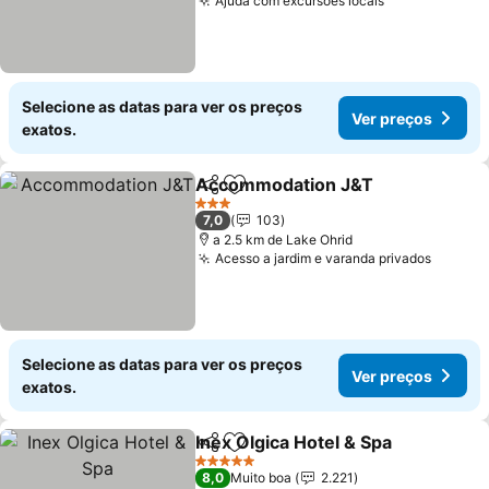
Ajuda com excursões locais
Ver preços
Selecione as datas para ver os preços
Ver preços
exatos.
Accommodation J&T
Partilhar
Adicionar aos favoritos
Ver p
3 Estrelas
7,0
103
a 2.5 km de Lake Ohrid
Acesso a jardim e varanda privados
Ver pr
Selecione as datas para ver os preços
Ver preços
exatos.
Inex Olgica Hotel & Spa
Partilhar
Adicionar aos favoritos
Ver
5 Estrelas
8,0
Muito boa
2.221