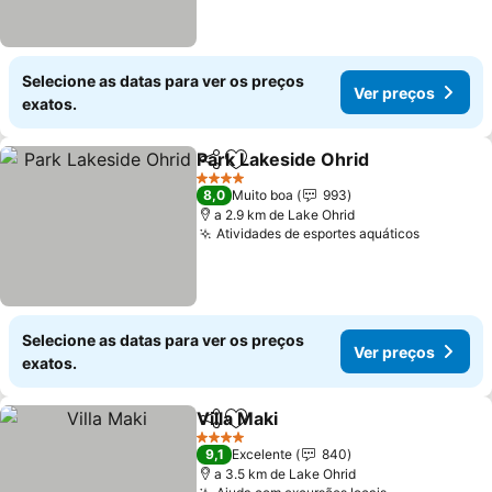
Selecione as datas para ver os preços
Ver preços
exatos.
Park Lakeside Ohrid
Partilhar
Adicionar aos favoritos
Ver p
4 Estrelas
8,0
Muito boa
993
a 2.9 km de Lake Ohrid
Atividades de esportes aquáticos
Ver preç
Selecione as datas para ver os preços
Ver preços
exatos.
Villa Maki
Partilhar
Adicionar aos favoritos
Ver preços
4 Estrelas
9,1
Excelente
840
a 3.5 km de Lake Ohrid