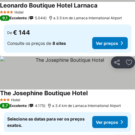
Leonardo Boutique Hotel Larnaca
Ver preços
Hotel
4 Estrelas
9,1
Excelente
5.044
a 3.5 km de Larnaca International Airport
€ 144
De
Consulte os preços de
8 sites
Ver preços
Partilhar
Ad
The Josephine Boutique Hotel
Ver preços
Hotel
3 Estrelas
8,7
Excelente
4.175
a 3.4 km de Larnaca International Airport
Selecione as datas para ver os preços
Ver preços
exatos.