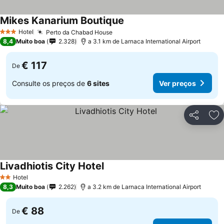
Mikes Kanarium Boutique
Ver preços
Hotel
Perto da Chabad House
Ver preços
3 Estrelas
8,4
Muito boa
2.328
a 3.1 km de Larnaca International Airport
€ 117
De
Consulte os preços de
6 sites
Ver preços
Partilhar
Ad
Livadhiotis City Hotel
Ver preços
Hotel
2 Estrelas
8,3
Muito boa
2.262
a 3.2 km de Larnaca International Airport
€ 88
De