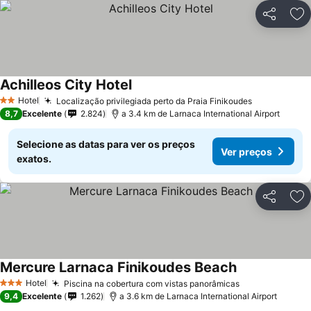
Partilhar
Ad
Achilleos City Hotel
Ver preços
Hotel
Localização privilegiada perto da Praia Finikoudes
Ver preços
2 Estrelas
8,7
Excelente
2.824
a 3.4 km de Larnaca International Airport
Selecione as datas para ver os preços
Ver preços
exatos.
Partilhar
Ad
Mercure Larnaca Finikoudes Beach
Ver preços
Hotel
Piscina na cobertura com vistas panorâmicas
Ver preços
3 Estrelas
9,4
Excelente
1.262
a 3.6 km de Larnaca International Airport