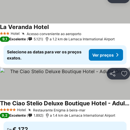
Partilhar
Ad
La Veranda Hotel
Ver preços
Hotel
Acesso conveniente ao aeroporto
Ver preços
3 Estrelas
9,1
Excelente
5.121
a 1.2 km de Larnaca International Airport
Selecione as datas para ver os preços
Ver preços
exatos.
Partilhar
Ad
The Ciao Stelio Deluxe Boutique Hotel - Adults Only
Ver preços
Hotel
Restaurante Enigma à beira-mar
Ver preços
5 Estrelas
9,2
Excelente
1.892
a 1.4 km de Larnaca International Airport
€ 172
De