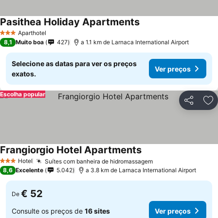
Pasithea Holiday Apartments
Ver preços
Aparthotel
3 Estrelas
8,1
Muito boa
427
a 1.1 km de Larnaca International Airport
Selecione as datas para ver os preços
Ver preços
exatos.
Escolha popular
Partilhar
Ad
Frangiorgio Hotel Apartments
Ver preços
Hotel
Suítes com banheira de hidromassagem
Ver preços
3 Estrelas
8,6
Excelente
5.042
a 3.8 km de Larnaca International Airport
€ 52
De
Consulte os preços de
16 sites
Ver preços