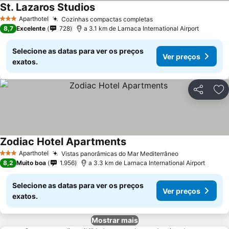
St. Lazaros Studios
Ver preços
Aparthotel
Cozinhas compactas completas
Ver preços
3 Estrelas
8,7
Excelente
728
a 3.1 km de Larnaca International Airport
Selecione as datas para ver os preços
Ver preços
exatos.
Partilhar
Ad
Zodiac Hotel Apartments
Ver preços
Aparthotel
Vistas panorâmicas do Mar Mediterrâneo
Ver preços
3 Estrelas
8,2
Muito boa
1.956
a 3.3 km de Larnaca International Airport
Selecione as datas para ver os preços
Ver preços
exatos.
Mostrar mais