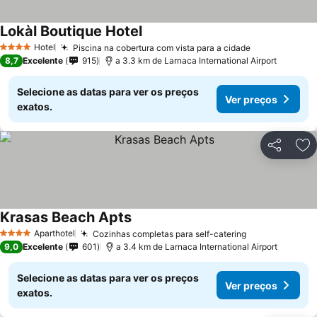
Lokàl Boutique Hotel
Ver preços
Hotel
Piscina na cobertura com vista para a cidade
Ver preços
4 Estrelas
8,7
Excelente
915
a 3.3 km de Larnaca International Airport
Selecione as datas para ver os preços
Ver preços
exatos.
Partilhar
Ad
Krasas Beach Apts
Ver preços
Aparthotel
Cozinhas completas para self-catering
Ver preços
4 Estrelas
9,0
Excelente
601
a 3.4 km de Larnaca International Airport
Selecione as datas para ver os preços
Ver preços
exatos.