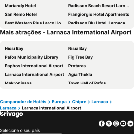
Mariandy Hotel
Radisson Beach Resort Larnaca
San Remo Hotel
Frangiorgio Hotel Apartments
Best Western Plus Larco Hotel
Radisson Blu Hotel, Larnaca
Mais atrações - Larnaca International Airport
Mikes Kanarium Boutique
Livadhiotis City Hotel
La Veranda Hotel
Mikes Kanarium City Hotel
Nissi Bay
Nissi Bay
Onisillos Hotel
Sun Hall Hotel
Pafos Municipality Library
Fig Tree Bay
The Josephine Boutique Hotel
Sveltos Hotel
Paphos International Airport
Protaras
Les Palmiers Beach Boutique Hotel & Luxury Apartments
Cactus Hotel
Larnaca International Airport
Agia Thekla
Mercure Larnaca Finikoudes Beach
Lokàl Boutique Hotel
Makronissos
Town Hall of Pafos
The Ciao Stelio Deluxe Boutique Hotel - Adults Only
Achilleos City Hotel
Limassol
Ayia Anna
Roseum Boutique Hotel
Oroklini Star 200metres From The Sandy Beach
Tasucu Limani
landa
Sandy Beach Hotel & Spa
Mercure Larnaca Beach Resort
Comparador de Hotéis
Europa
Chipre
Larnaca
Larnaca
Larnaca International Airport
Coral Bay Beach
Vathia Gonia
Leonardo Boutique Hotel Larnaca
Elysso Hotel
Amathus
Wine Villages
Hotel Opera
St Elena Boutique Residence
Facebook
Twitter
Insta
Yo
Ercan International Airport
Pernera P
Alkisti City Hotel
Amorgos Boutique Hotel
Selecione o seu país