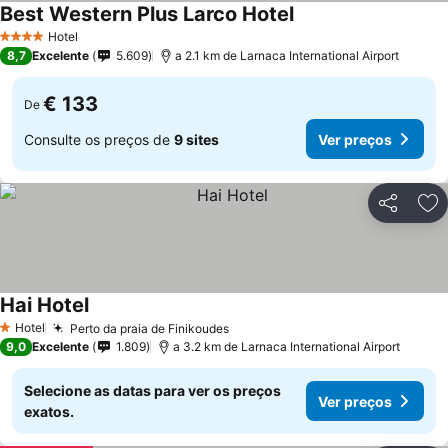
Best Western Plus Larco Hotel
Ver preços
Hotel
4 Estrelas
8,7
Excelente
5.609
a 2.1 km de Larnaca International Airport
€ 133
De
Consulte os preços de
9 sites
Ver preços
Partilhar
Ad
Hai Hotel
Ver preços
Hotel
Perto da praia de Finikoudes
Ver preços
1 Estrelas
9,0
Excelente
1.809
a 3.2 km de Larnaca International Airport
Selecione as datas para ver os preços
Ver preços
exatos.