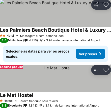
Partilhar
Ad
Les Palmiers Beach Boutique Hotel & Luxury Apartments
Ver preços
Hotel
Massagem e bem-estar no local
Ver preços
2 Estrelas
8,4
Muito boa
4.210
a 3.9 km de Larnaca International Airport
Selecione as datas para ver os preços
Ver preços
exatos.
Escolha popular
Partilhar
Ad
Le Mat Hostel
Ver preços
Hostel
Jardim tranquilo para relaxar
Ver preços
1 Estrelas
8,8
Excelente
1.848
a 3.1 km de Larnaca International Airport