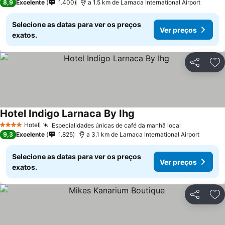
8,9
Excelente
1.400
a 1.5 km de Larnaca International Airport
Selecione as datas para ver os preços
Ver preços
exatos.
Partilhar
Ad
Hotel Indigo Larnaca By Ihg
Ver preços
Hotel
Especialidades únicas de café da manhã local
Ver preços
4 Estrelas
9,3
Excelente
1.825
a 3.1 km de Larnaca International Airport
Selecione as datas para ver os preços
Ver preços
exatos.
Partilhar
Ad