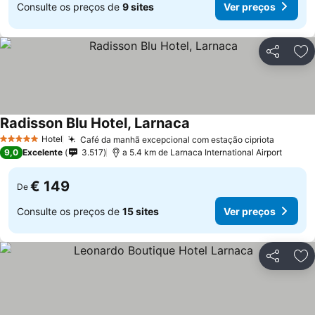
Consulte os preços de
9 sites
Ver preços
Partilhar
Ad
Radisson Blu Hotel, Larnaca
Ver preços
Hotel
Café da manhã excepcional com estação cipriota
Ver pre
5 Estrelas
9,0
Excelente
3.517
a 5.4 km de Larnaca International Airport
€ 149
De
Consulte os preços de
15 sites
Ver preços
Partilhar
Ad