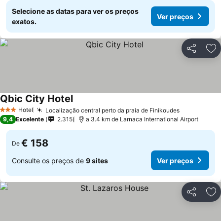
Selecione as datas para ver os preços
Ver preços
exatos.
Partilhar
Ad
Qbic City Hotel
Ver preços
Hotel
Localização central perto da praia de Finikoudes
Ver preços
3 Estrelas
9,4
Excelente
2.315
a 3.4 km de Larnaca International Airport
€ 158
De
Consulte os preços de
9 sites
Ver preços
Partilhar
Ad