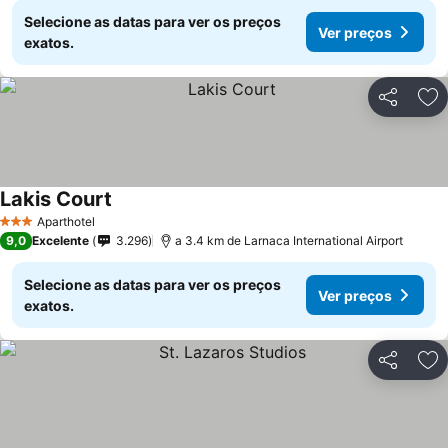
Selecione as datas para ver os preços
Ver preços
exatos.
Partilhar
Ad
Lakis Court
Ver preços
Aparthotel
3 Estrelas
9,0
Excelente
3.296
a 3.4 km de Larnaca International Airport
Selecione as datas para ver os preços
Ver preços
exatos.
Partilhar
Ad