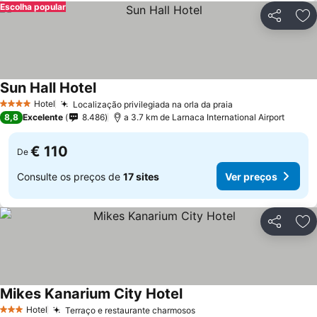
Escolha popular
Partilhar
Ad
Sun Hall Hotel
Ver preços
Hotel
Localização privilegiada na orla da praia
Ver preços
4 Estrelas
8,8
Excelente
8.486
a 3.7 km de Larnaca International Airport
€ 110
De
Consulte os preços de
17 sites
Ver preços
Partilhar
Ad
Mikes Kanarium City Hotel
Ver preços
Hotel
Terraço e restaurante charmosos
Ver preços
3 Estrelas