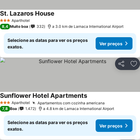
St. Lazaros House
Ver preços
Aparthotel
3 Estrelas
8,4
Muito boa
332
a 3.0 km de Larnaca International Airport
Selecione as datas para ver os preços
Ver preços
exatos.
Partilhar
Ad
Sunflower Hotel Apartments
Ver preços
Aparthotel
Apartamentos com cozinha americana
Ver preços
3 Estrelas
7,8
Boa
1.472
a 4.8 km de Larnaca International Airport
Selecione as datas para ver os preços
Ver preços
exatos.