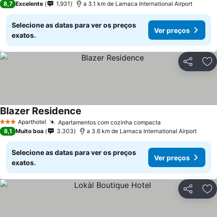
8,7
Excelente
1.931
a 3.1 km de Larnaca International Airport
Selecione as datas para ver os preços
Ver preços
exatos.
Partilhar
Ad
Blazer Residence
Ver preços
Aparthotel
Apartamentos com cozinha compacta
Ver preços
3 Estrelas
8,1
Muito boa
3.303
a 3.6 km de Larnaca International Airport
Selecione as datas para ver os preços
Ver preços
exatos.
Partilhar
Ad