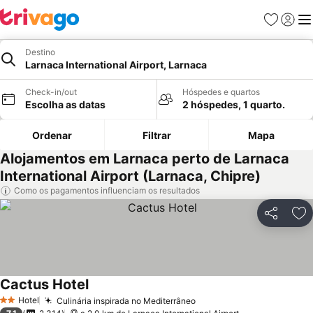
Favoritos
Iniciar
Me
Destino
Larnaca International Airport, Larnaca
Check-in/out
Hóspedes e quartos
Escolha as datas
2 hóspedes, 1 quarto.
Ordenar
Filtrar
Mapa
Alojamentos em Larnaca perto de Larnaca
International Airport (Larnaca, Chipre)
Como os pagamentos influenciam os resultados
Partilhar
Ad
Cactus Hotel
Ver preços
Hotel
Culinária inspirada no Mediterrâneo
Ver preços
2 Estrelas