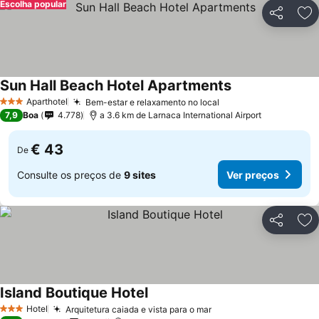
Escolha popular
Partilhar
Ad
Sun Hall Beach Hotel Apartments
Ver preços
Aparthotel
Bem-estar e relaxamento no local
Ver preços
3 Estrelas
7,9
Boa
4.778
a 3.6 km de Larnaca International Airport
€ 43
De
Consulte os preços de
9 sites
Ver preços
Partilhar
Ad
Island Boutique Hotel
Ver preços
Hotel
Arquitetura caiada e vista para o mar
Ver preços
3 Estrelas