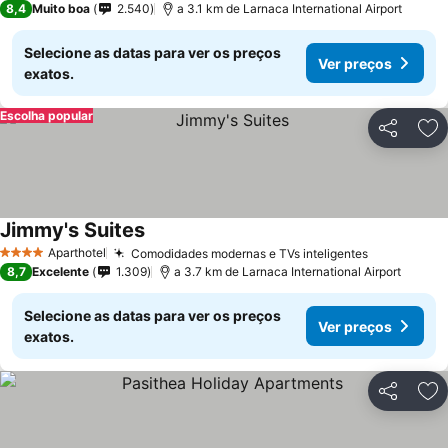
8,4
Muito boa
2.540
a 3.1 km de Larnaca International Airport
Selecione as datas para ver os preços
Ver preços
exatos.
Escolha popular
Partilhar
Ad
Jimmy's Suites
Ver preços
Aparthotel
Comodidades modernas e TVs inteligentes
Ver preço
4 Estrelas
8,7
Excelente
1.309
a 3.7 km de Larnaca International Airport
Selecione as datas para ver os preços
Ver preços
exatos.
Partilhar
Ad