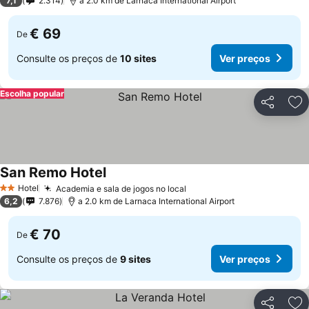
7,1
2.314
a 2.0 km de Larnaca International Airport
€ 69
De
Consulte os preços de
10 sites
Ver preços
Escolha popular
Partilhar
Ad
San Remo Hotel
Ver preços
Hotel
Academia e sala de jogos no local
Ver preços
2 Estrelas
6,2
7.876
a 2.0 km de Larnaca International Airport
€ 70
De
Consulte os preços de
9 sites
Ver preços