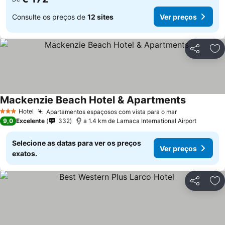
Consulte os preços de
12 sites
Ver preços
Partilhar
Ad
Mackenzie Beach Hotel & Apartments
Ver preço
Hotel
Apartamentos espaçosos com vista para o mar
Ver preços
3 Estrelas
9,0
Excelente
332
a 1.4 km de Larnaca International Airport
Selecione as datas para ver os preços
Ver preços
exatos.
Partilhar
Ad