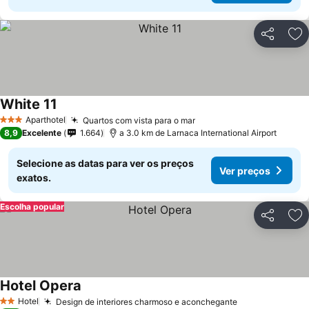
Partilhar
Ad
White 11
Ver preços
Aparthotel
Quartos com vista para o mar
Ver preços
3 Estrelas
8,9
Excelente
1.664
a 3.0 km de Larnaca International Airport
Selecione as datas para ver os preços
Ver preços
exatos.
Escolha popular
Partilhar
Ad
Hotel Opera
Ver preços
Hotel
Design de interiores charmoso e aconchegante
Ver preços
2 Estrelas