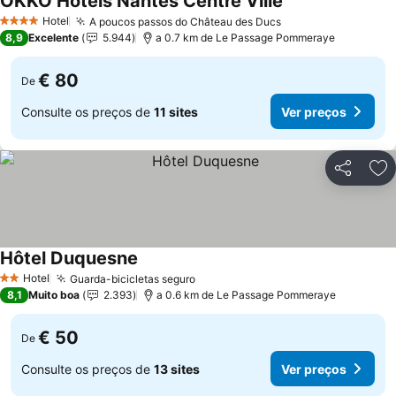
OKKO Hotels Nantes Centre Ville
Hotel
A poucos passos do Château des Ducs
4 Estrelas
8,9
Excelente
5.944
a 0.7 km de Le Passage Pommeraye
€ 80
De
Consulte os preços de
11 sites
Ver preços
Partilhar
Ad
Hôtel Duquesne
Hotel
Guarda-bicicletas seguro
2 Estrelas
8,1
Muito boa
2.393
a 0.6 km de Le Passage Pommeraye
€ 50
De
Consulte os preços de
13 sites
Ver preços