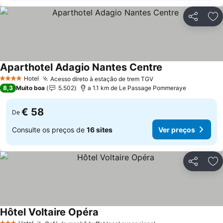
Partilhar
Ad
Aparthotel Adagio Nantes Centre
Hotel
Acesso direto à estação de trem TGV
4 Estrelas
8,3
Muito boa
5.502
a 1.1 km de Le Passage Pommeraye
€ 58
De
Consulte os preços de
16 sites
Ver preços
Partilhar
Ad
Hôtel Voltaire Opéra