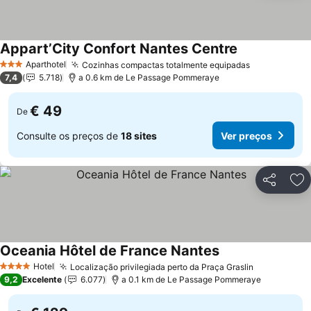
Appart’City Confort Nantes Centre
Aparthotel
Cozinhas compactas totalmente equipadas
3 Estrelas
7,4
5.718
a 0.6 km de Le Passage Pommeraye
€ 49
De
Consulte os preços de
18 sites
Ver preços
Partilhar
Ad
Oceania Hôtel de France Nantes
Hotel
Localização privilegiada perto da Praça Graslin
4 Estrelas
9,2
Excelente
6.077
a 0.1 km de Le Passage Pommeraye