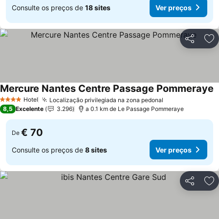
Consulte os preços de
18 sites
Ver preços
Partilhar
Ad
Mercure Nantes Centre Passage Pommeraye
Hotel
Localização privilegiada na zona pedonal
4 Estrelas
8,5
Excelente
3.296
a 0.1 km de Le Passage Pommeraye
€ 70
De
Consulte os preços de
8 sites
Ver preços
Partilhar
Ad