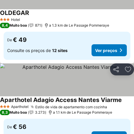
OLDEGAR
Hotel
3 Estrelas
8,4
Muito boa
871
a 1.3 km de Le Passage Pommeraye
€ 49
De
Consulte os preços de
12 sites
Ver preços
Partilhar
Ad
Aparthotel Adagio Access Nantes Viarme
Aparthotel
Estilo de vida de apartamento com cozinha
3 Estrelas
8,3
Muito boa
3.273
a 1.1 km de Le Passage Pommeraye
€ 56
De