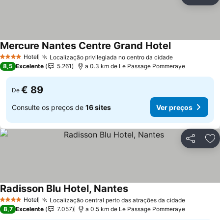
Partilhar
Ad
Mercure Nantes Centre Grand Hotel
Hotel
Localização privilegiada no centro da cidade
4 Estrelas
8,5
Excelente
5.261
a 0.3 km de Le Passage Pommeraye
€ 89
De
Consulte os preços de
16 sites
Ver preços
Partilhar
Ad
Radisson Blu Hotel, Nantes
Hotel
Localização central perto das atrações da cidade
4 Estrelas
8,7
Excelente
7.057
a 0.5 km de Le Passage Pommeraye