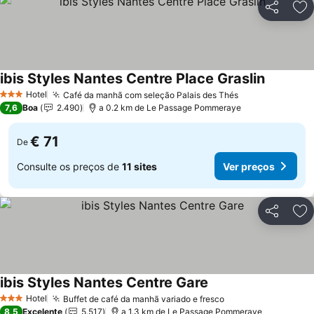
Partilhar
Ad
ibis Styles Nantes Centre Place Graslin
Hotel
Café da manhã com seleção Palais des Thés
3 Estrelas
7,6
Boa
2.490
a 0.2 km de Le Passage Pommeraye
€ 71
De
Consulte os preços de
11 sites
Ver preços
Partilhar
Ad
ibis Styles Nantes Centre Gare
Hotel
Buffet de café da manhã variado e fresco
3 Estrelas
8,5
Excelente
5.517
a 1.3 km de Le Passage Pommeraye