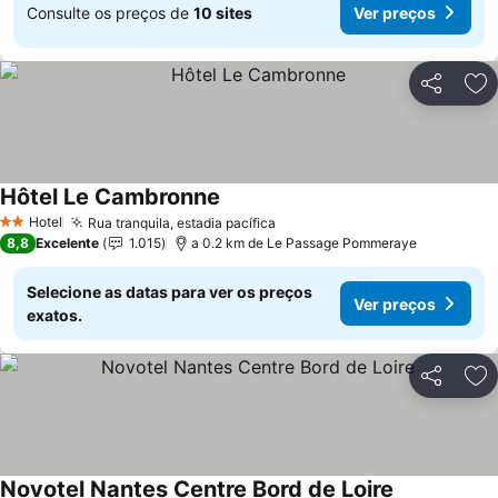
Consulte os preços de
10 sites
Ver preços
Partilhar
Ad
Hôtel Le Cambronne
Hotel
Rua tranquila, estadia pacífica
2 Estrelas
8,8
Excelente
1.015
a 0.2 km de Le Passage Pommeraye
Selecione as datas para ver os preços
Ver preços
exatos.
Partilhar
Ad
Novotel Nantes Centre Bord de Loire