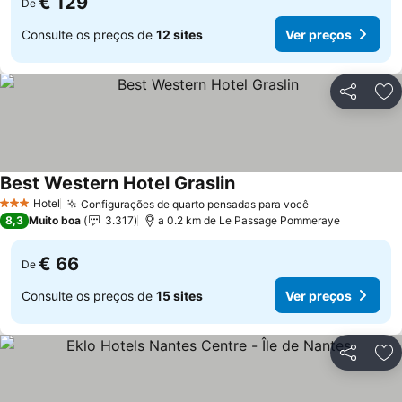
€ 129
De
Consulte os preços de
12 sites
Ver preços
Partilhar
Ad
Best Western Hotel Graslin
Hotel
Configurações de quarto pensadas para você
3 Estrelas
8,3
Muito boa
3.317
a 0.2 km de Le Passage Pommeraye
€ 66
De
Consulte os preços de
15 sites
Ver preços
Partilhar
Ad