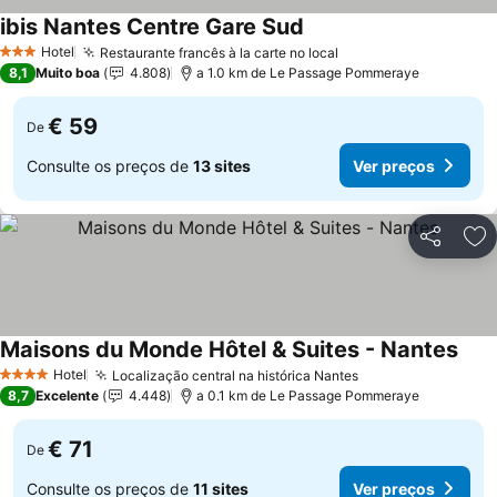
ibis Nantes Centre Gare Sud
Hotel
Restaurante francês à la carte no local
3 Estrelas
8,1
Muito boa
4.808
a 1.0 km de Le Passage Pommeraye
€ 59
De
Consulte os preços de
13 sites
Ver preços
Partilhar
Ad
Maisons du Monde Hôtel & Suites - Nantes
Hotel
Localização central na histórica Nantes
4 Estrelas
8,7
Excelente
4.448
a 0.1 km de Le Passage Pommeraye
€ 71
De
Consulte os preços de
11 sites
Ver preços