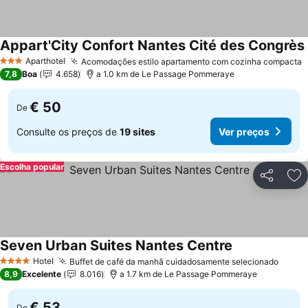
Appart'City Confort Nantes Cité des Congrès
Aparthotel
Acomodações estilo apartamento com cozinha compacta
3 Estrelas
7,8
Boa
4.658
a 1.0 km de Le Passage Pommeraye
€ 50
De
Consulte os preços de
19 sites
Ver preços
Escolha popular
Partilhar
Ad
Seven Urban Suites Nantes Centre
Hotel
Buffet de café da manhã cuidadosamente selecionado
4 Estrelas
8,9
Excelente
8.016
a 1.7 km de Le Passage Pommeraye
€ 53
De