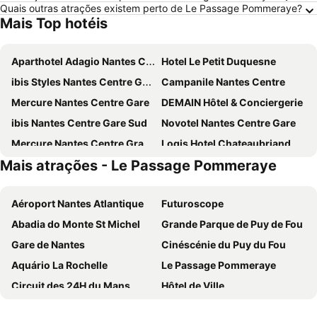
Quais outras atrações existem perto de Le Passage Pommeraye?
Mais Top hotéis
Aparthotel Adagio Nantes Centre
Hotel Le Petit Duquesne
ibis Styles Nantes Centre Gare
Campanile Nantes Centre
Mercure Nantes Centre Gare
DEMAIN Hôtel & Conciergerie
ibis Nantes Centre Gare Sud
Novotel Nantes Centre Gare
Mercure Nantes Centre Grand Hotel
Logis Hotel Chateaubriand
Mais atrações - Le Passage Pommeraye
Seven Urban Suites Nantes Centre
OKKO Hotels Nantes Centre Ville
Mercure Nantes Centre Passage Pommeraye
ibis Nantes Centre Tour Bretagne
Aéroport Nantes Atlantique
Futuroscope
OLDEGAR
CIS Nantes Le Spot
Abadia do Monte St Michel
Grande Parque de Puy de Fou
Sozo Hotel
Best Western Hotel Graslin
Gare de Nantes
Cinéscénie du Puy du Fou
Le Lieu Dit
ibis Styles Nantes Centre Place Graslin
Aquário La Rochelle
Le Passage Pommeraye
Chachacha Hôtel
Maisons du Monde Hôtel & Suites - Nantes
Circuit des 24H du Mans
Hôtel de Ville
Eklo Hotels Nantes Centre - Île de Nantes
Radisson Blu Hotel, Nantes
Place Royale
Zénith Nantes Métropole
Oceania Hôtel de France Nantes
Hotel The Originals du Grand Monarque Nantes Gare