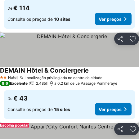
€ 114
De
Consulte os preços de
10 sites
Ver preços
Partilhar
Ad
DEMAIN Hôtel & Conciergerie
Hotel
Localização privilegiada no centro da cidade
2 Estrelas
8,6
Excelente
2.485
a 0.2 km de Le Passage Pommeraye
€ 43
De
Consulte os preços de
15 sites
Ver preços
Escolha popular
Partilhar
Ad