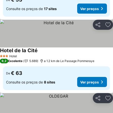
Consulte os preços de
17 sites
Ver preços
Partilhar
Ad
Hotel de la Cité
Hotel
3 Estrelas
9,2
Excelente
5.689
a 1.2 km de Le Passage Pommeraye
€ 63
De
Consulte os preços de
8 sites
Ver preços
Partilhar
Ad