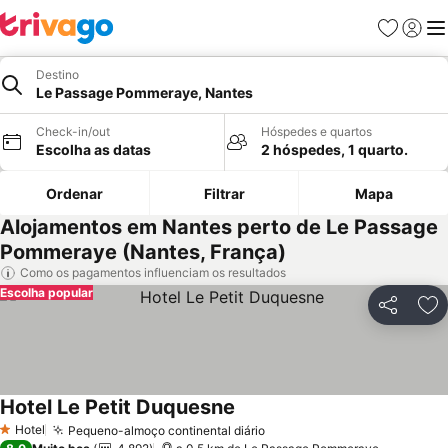
Favoritos
Iniciar
Me
Destino
Le Passage Pommeraye, Nantes
Check-in/out
Hóspedes e quartos
Escolha as datas
2 hóspedes, 1 quarto.
Ordenar
Filtrar
Mapa
Alojamentos em Nantes perto de Le Passage
Pommeraye (Nantes, França)
Como os pagamentos influenciam os resultados
Escolha popular
Partilhar
Ad
Hotel Le Petit Duquesne
Hotel
Pequeno-almoço continental diário
1 Estrelas