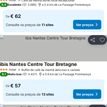
Hotel
Café da manhã buffet local excepcional
3 Estrelas
8,9
Excelente
3.685
a 0.4 km de Le Passage Pommeraye
€ 62
De
Consulte os preços de
11 sites
Ver preços
Partilhar
Ad
ibis Nantes Centre Tour Bretagne
Hotel
Buffet de café da manhã delicioso e variado
3 Estrelas
8,1
Muito boa
4.407
a 0.6 km de Le Passage Pommeraye
€ 57
De
Consulte os preços de
13 sites
Ver preços