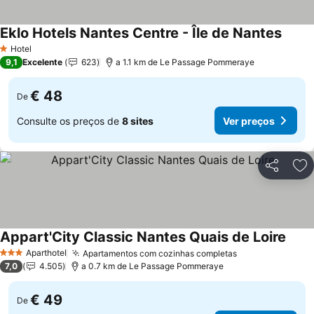
Eklo Hotels Nantes Centre - Île de Nantes
Hotel
1 Estrelas
9,1
Excelente
623
a 1.1 km de Le Passage Pommeraye
€ 48
De
Consulte os preços de
8 sites
Ver preços
Partilhar
Ad
Appart'City Classic Nantes Quais de Loire
Aparthotel
Apartamentos com cozinhas completas
3 Estrelas
7,0
4.505
a 0.7 km de Le Passage Pommeraye
€ 49
De