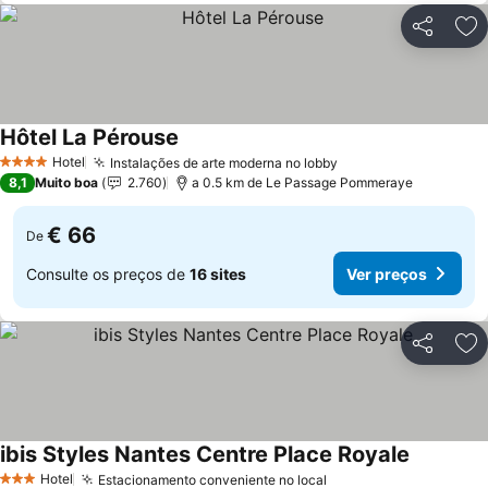
Partilhar
Ad
Hôtel La Pérouse
Hotel
Instalações de arte moderna no lobby
4 Estrelas
8,1
Muito boa
2.760
a 0.5 km de Le Passage Pommeraye
€ 66
De
Consulte os preços de
16 sites
Ver preços
Partilhar
Ad
ibis Styles Nantes Centre Place Royale
Hotel
Estacionamento conveniente no local
3 Estrelas