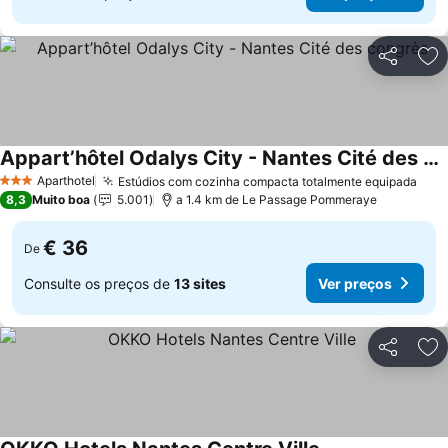
Partilhar
Ad
Appart’hôtel Odalys City - Nantes Cité des congrès
Aparthotel
Estúdios com cozinha compacta totalmente equipada
3 Estrelas
8,3
Muito boa
5.001
a 1.4 km de Le Passage Pommeraye
€ 36
De
Consulte os preços de
13 sites
Ver preços
Partilhar
Ad