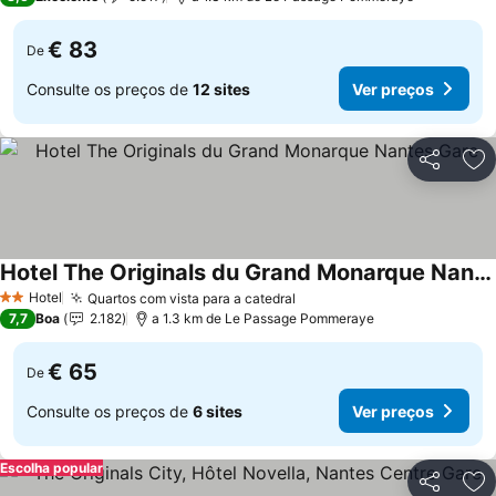
€ 83
De
Consulte os preços de
12 sites
Ver preços
Partilhar
Ad
Hotel The Originals du Grand Monarque Nantes Gare
Hotel
Quartos com vista para a catedral
2 Estrelas
7,7
Boa
2.182
a 1.3 km de Le Passage Pommeraye
€ 65
De
Consulte os preços de
6 sites
Ver preços
Escolha popular
Partilhar
Ad