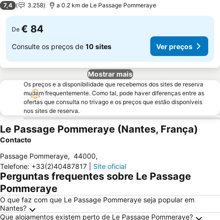
7,4
3.258
a 0.2 km de Le Passage Pommeraye
€ 84
De
Consulte os preços de
10 sites
Ver preços
Mostrar mais
Os preços e a disponibilidade que recebemos dos sites de reserva
mudam frequentemente. Como tal, pode haver diferenças entre as
ofertas que consulta no trivago e os preços que estão disponíveis
nos sites de reserva.
Le Passage Pommeraye (Nantes, França)
Contacto
Passage Pommeraye
,
44000
,
Telefone
:
+33(2)40487817
|
Site oficial
Perguntas frequentes sobre Le Passage
Pommeraye
O que faz com que Le Passage Pommeraye seja popular em
Nantes?
Que alojamentos existem perto de Le Passage Pommeraye?