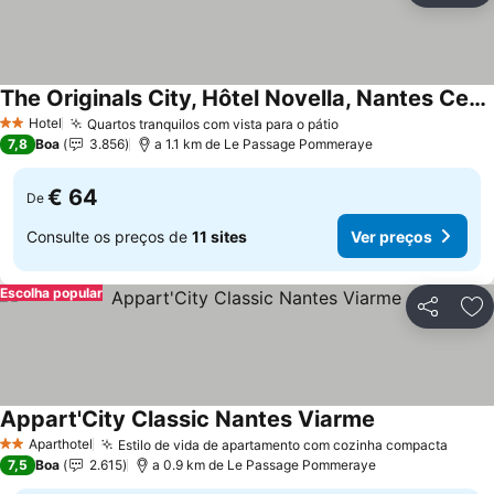
The Originals City, Hôtel Novella, Nantes Centre Gare
Hotel
Quartos tranquilos com vista para o pátio
2 Estrelas
7,8
Boa
3.856
a 1.1 km de Le Passage Pommeraye
€ 64
De
Consulte os preços de
11 sites
Ver preços
Escolha popular
Partilhar
Ad
Appart'City Classic Nantes Viarme
Aparthotel
Estilo de vida de apartamento com cozinha compacta
2 Estrelas
7,5
Boa
2.615
a 0.9 km de Le Passage Pommeraye