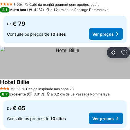
Hotel
Café da manhã gourmet com opções locais
4 Estrelas
8,1
Muito boa
4.187
a 1.2 km de Le Passage Pommeraye
€ 79
De
Consulte os preços de
10 sites
Ver preços
Partilhar
Ad
Hotel Billie
Hotel
Design inspirado nos anos 20
3 Estrelas
8,7
Excelente
3.317
a 0.2 km de Le Passage Pommeraye
€ 65
De
Consulte os preços de
10 sites
Ver preços