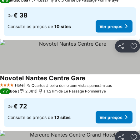
8,0
Muito boa
4.892
a 0.5 km de Le Passage Pommeraye
€ 38
De
Consulte os preços de
10 sites
Ver preços
Partilhar
Ad
Novotel Nantes Centre Gare
Hotel
Quartos à beira do rio com vistas panorâmicas
4 Estrelas
7,7
Boa
2.381
a 1.2 km de Le Passage Pommeraye
€ 72
De
Consulte os preços de
12 sites
Ver preços