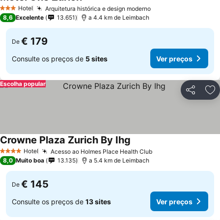
Ver preços
Hotel
Arquitetura histórica e design moderno
Ver preços
3 Estrelas
8,6
Excelente
13.651
a 4.4 km de Leimbach
€ 179
De
Consulte os preços de
5 sites
Ver preços
Escolha popular
Partilhar
Ad
Crowne Plaza Zurich By Ihg
Ver preços
Hotel
Acesso ao Holmes Place Health Club
Ver preços
4 Estrelas
8,0
Muito boa
13.135
a 5.4 km de Leimbach
€ 145
De
Consulte os preços de
13 sites
Ver preços