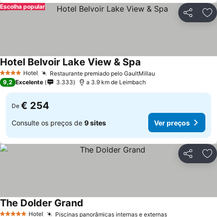
Escolha popular
Partilhar
Ad
Hotel Belvoir Lake View & Spa
Ver preços
Hotel
Restaurante premiado pelo GaultMillau
Ver preços
4 Estrelas
9,2
Excelente
3.333
a 3.9 km de Leimbach
€ 254
De
Consulte os preços de
9 sites
Ver preços
Partilhar
Ad
The Dolder Grand
Ver preços
Hotel
Piscinas panorâmicas internas e externas
Ver preços