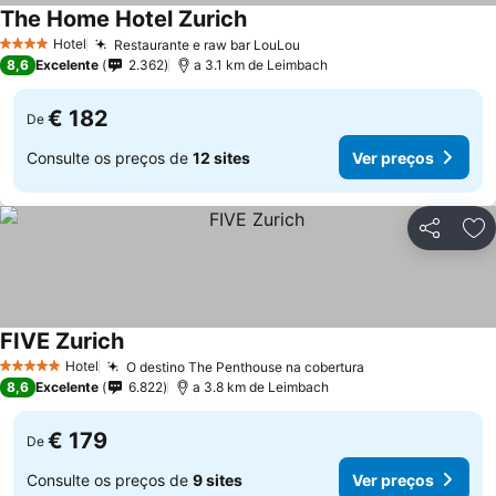
The Home Hotel Zurich
Ver preços
Hotel
Restaurante e raw bar LouLou
Ver preços
4 Estrelas
8,6
Excelente
2.362
a 3.1 km de Leimbach
€ 182
De
Consulte os preços de
12 sites
Ver preços
Partilhar
Ad
FIVE Zurich
Ver preços
Hotel
O destino The Penthouse na cobertura
Ver preços
5 Estrelas
8,6
Excelente
6.822
a 3.8 km de Leimbach
€ 179
De
Consulte os preços de
9 sites
Ver preços