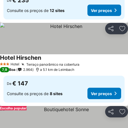
€ 235
De
Consulte os preços de
12 sites
Ver preços
Partilhar
Ad
Hotel Hirschen
Ver preços
Hotel
Terraço panorâmico na cobertura
Ver preços
3 Estrelas
7,9
Boa
2.964
a 5.1 km de Leimbach
€ 147
De
Consulte os preços de
8 sites
Ver preços
Escolha popular
Partilhar
Ad