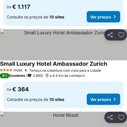
€ 1.117
De
Consulte os preços de
10 sites
Ver preços
Partilhar
Ad
Small Luxury Hotel Ambassador Zurich
Ver preç
Hotel
Terraço na cobertura com vista para a cidade
Ver preços
4 Estrelas
9,1
Excelente
2.860
a 4.4 km de Leimbach
€ 364
De
Consulte os preços de
10 sites
Ver preços
Partilhar
Ad