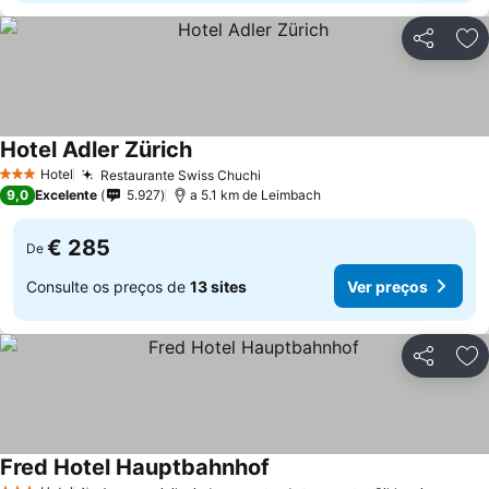
Partilhar
Ad
Hotel Adler Zürich
Ver preços
Hotel
Restaurante Swiss Chuchi
Ver preços
3 Estrelas
9,0
Excelente
5.927
a 5.1 km de Leimbach
€ 285
De
Consulte os preços de
13 sites
Ver preços
Partilhar
Ad
Fred Hotel Hauptbahnhof
Ver preços