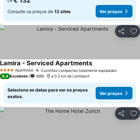
€ 132
De
Consulte os preços de
12 sites
Ver preços
Partilhar
Ad
Lamira - Serviced Apartments
Ver preços
Aparthotel
Cozinhas compactas totalmente equipadas
Ver preço
4 Estrelas
9,4
Excelente
698
a 0.2 km de Leimbach
Selecione as datas para ver os preços
Ver preços
exatos.
Partilhar
Ad