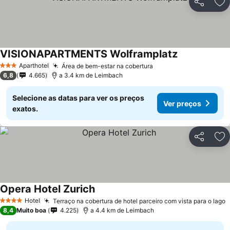
Partilhar
Ad
VISIONAPARTMENTS Wolframplatz
Ver preços
Aparthotel
Área de bem-estar na cobertura
Ver preços
3 Estrelas
6,8
4.665
a 3.4 km de Leimbach
Selecione as datas para ver os preços
Ver preços
exatos.
Partilhar
Ad
Opera Hotel Zurich
Ver preços
Hotel
Terraço na cobertura de hotel parceiro com vista para o lago
V
4 Estrelas
8,4
Muito boa
4.225
a 4.4 km de Leimbach