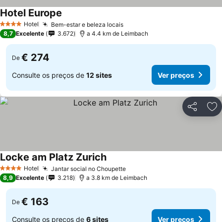
Hotel Europe
Ver preços
Hotel
Bem-estar e beleza locais
Ver preços
4 Estrelas
8,7
Excelente
3.672
a 4.4 km de Leimbach
€ 274
De
Consulte os preços de
12 sites
Ver preços
Partilhar
Ad
Locke am Platz Zurich
Ver preços
Hotel
Jantar social no Choupette
Ver preços
4 Estrelas
8,9
Excelente
3.218
a 3.8 km de Leimbach
€ 163
De
Consulte os preços de
6 sites
Ver preços