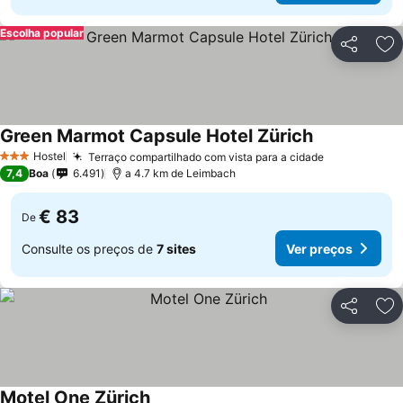
Escolha popular
Partilhar
Ad
Green Marmot Capsule Hotel Zürich
Ver preços
Hostel
Terraço compartilhado com vista para a cidade
Ver preços
3 Estrelas
7,4
Boa
6.491
a 4.7 km de Leimbach
€ 83
De
Consulte os preços de
7 sites
Ver preços
Partilhar
Ad
Motel One Zürich