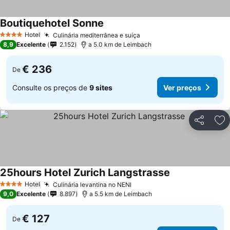
Boutiquehotel Sonne
Ver preços
Hotel
Culinária mediterrânea e suíça
Ver preços
4 Estrelas
8,9
Excelente
2.152
a 5.0 km de Leimbach
€ 236
De
Consulte os preços de
9 sites
Ver preços
Partilhar
Ad
25hours Hotel Zurich Langstrasse
Ver preços
Hotel
Culinária levantina no NENI
Ver preços
4 Estrelas
9,0
Excelente
8.897
a 5.5 km de Leimbach
€ 127
De