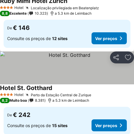
Ruby Mimi Hotel Zurich
Ver preços
Hotel
Localização privilegiada em Beatenplatz
Ver preços
4 Estrelas
8,8
Excelente
10.323
a 5.3 km de Leimbach
€ 146
De
Consulte os preços de
12 sites
Ver preços
Partilhar
Ad
Hotel St. Gotthard
Ver preços
Hotel
Perto da Estação Central de Zurique
Ver preços
4 Estrelas
8,2
Muito boa
8.381
a 5.3 km de Leimbach
€ 242
De
Consulte os preços de
15 sites
Ver preços