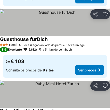
Partilhar
Ad
Guesthouse fürDich
Ver preços
Hotel
Localização ao lado do parque Bäckeranlage
Ver preços
3 Estrelas
8,6
Excelente
2.612
a 5.1 km de Leimbach
€ 103
De
Consulte os preços de
9 sites
Ver preços
Partilhar
Ad