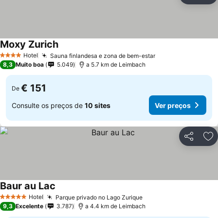
Moxy Zurich
Ver preços
Hotel
Sauna finlandesa e zona de bem-estar
Ver preços
4 Estrelas
8,3
Muito boa
5.049
a 5.7 km de Leimbach
€ 151
De
Consulte os preços de
10 sites
Ver preços
Partilhar
Ad
Baur au Lac
Ver preços
Hotel
Parque privado no Lago Zurique
Ver preços
5 Estrelas
9,3
Excelente
3.787
a 4.4 km de Leimbach