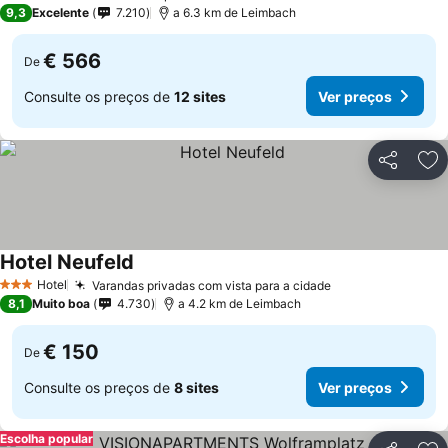
5 Estrelas
9,3
Excelente
7.210
a 6.3 km de Leimbach
€ 566
De
Consulte os preços de
12 sites
Ver preços
Partilhar
Ad
Hotel Neufeld
Ver preços
Hotel
Varandas privadas com vista para a cidade
Ver preços
3 Estrelas
8,1
Muito boa
4.730
a 4.2 km de Leimbach
€ 150
De
Consulte os preços de
8 sites
Ver preços
Escolha popular