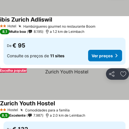
ibis Zurich Adliswil
Ver preços
Hotel
Hambúrgueres gourmet no restaurante Boom
Ver preços
2 Estrelas
8,1
Muito boa
8.195
a 1.2 km de Leimbach
€ 95
De
Consulte os preços de
11 sites
Ver preços
Escolha popular
Partilhar
Ad
Zurich Youth Hostel
Ver preços
Hostel
Comodidades para a família
Ver preços
2 Estrelas
8,5
Excelente
7.987
a 2.0 km de Leimbach