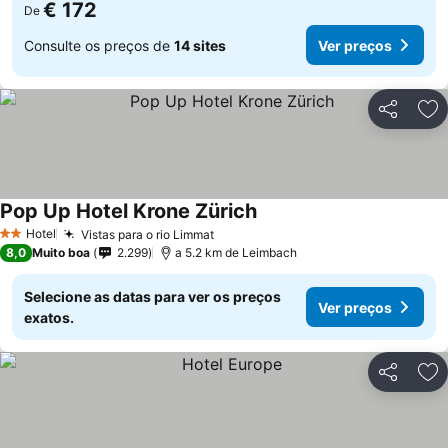
€ 172
De
Consulte os preços de
14 sites
Ver preços
Partilhar
Ad
Pop Up Hotel Krone Zürich
Ver preços
Hotel
Vistas para o rio Limmat
Ver preços
2 Estrelas
8,0
Muito boa
2.299
a 5.2 km de Leimbach
Selecione as datas para ver os preços
Ver preços
exatos.
Partilhar
Ad