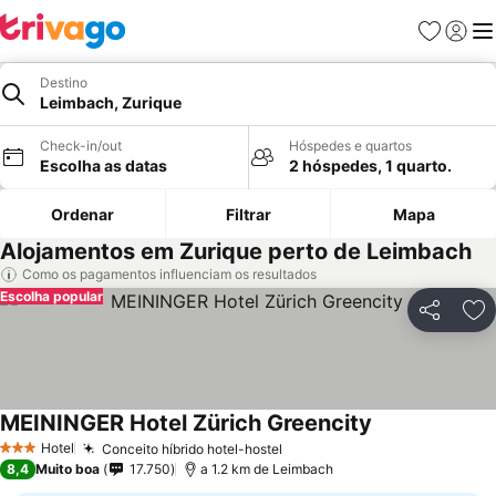
Favoritos
Iniciar
Me
Destino
Leimbach, Zurique
Check-in/out
Hóspedes e quartos
Escolha as datas
2 hóspedes, 1 quarto.
Ordenar
Filtrar
Mapa
Alojamentos em Zurique perto de Leimbach
Como os pagamentos influenciam os resultados
Escolha popular
Partilhar
Ad
MEININGER Hotel Zürich Greencity
Ver preços
Hotel
Conceito híbrido hotel-hostel
Ver preços
3 Estrelas
8,4
Muito boa
17.750
a 1.2 km de Leimbach