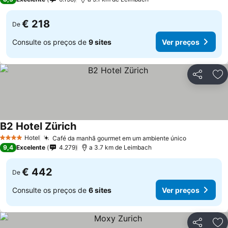
€ 218
De
Consulte os preços de
9 sites
Ver preços
Partilhar
Ad
B2 Hotel Zürich
Ver preços
Hotel
Café da manhã gourmet em um ambiente único
Ver preços
4 Estrelas
9,4
Excelente
4.279
a 3.7 km de Leimbach
€ 442
De
Consulte os preços de
6 sites
Ver preços
Partilhar
Ad