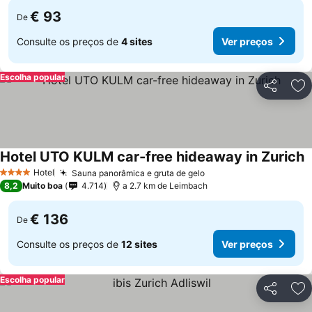
€ 93
De
Consulte os preços de
4 sites
Ver preços
Escolha popular
Partilhar
Ad
Hotel UTO KULM car-free hideaway in Zurich
V
Hotel
Sauna panorâmica e gruta de gelo
Ver preços
4 Estrelas
8,2
Muito boa
4.714
a 2.7 km de Leimbach
€ 136
De
Consulte os preços de
12 sites
Ver preços
Escolha popular
Partilhar
Ad