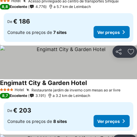
Hotel
Acesso privilegiado ao centro de transportes Sihlquai
Ver pre
3 Estrelas
8,8
Excelente
4.776
a 5.7 km de Leimbach
€ 186
De
Consulte os preços de
7 sites
Ver preços
Partilhar
Ad
Engimatt City & Garden Hotel
Ver preços
Hotel
Restaurante jardim de inverno com mesas ao ar livre
Ver pr
4 Estrelas
8,7
Excelente
3.191
a 3.2 km de Leimbach
€ 203
De
Consulte os preços de
8 sites
Ver preços