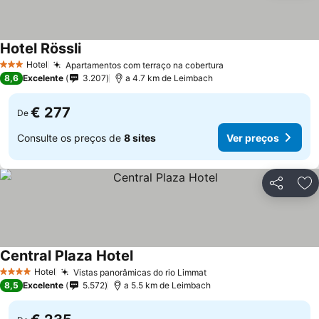
Hotel Rössli
Ver preços
Hotel
Apartamentos com terraço na cobertura
Ver preços
3 Estrelas
8,6
Excelente
3.207
a 4.7 km de Leimbach
€ 277
De
Consulte os preços de
8 sites
Ver preços
Partilhar
Ad
Central Plaza Hotel
Ver preços
Hotel
Vistas panorâmicas do rio Limmat
Ver preços
4 Estrelas
8,5
Excelente
5.572
a 5.5 km de Leimbach