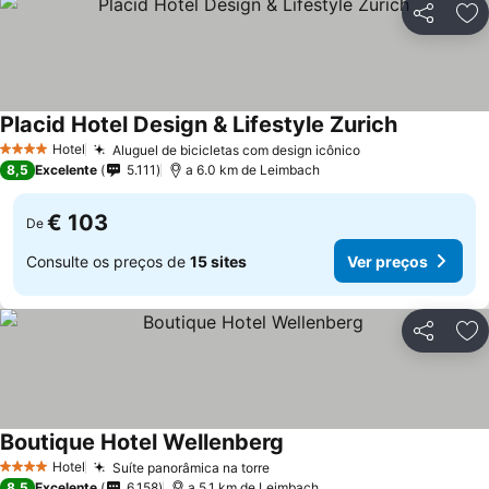
Partilhar
Ad
Placid Hotel Design & Lifestyle Zurich
Ver preços
Hotel
Aluguel de bicicletas com design icônico
Ver preços
4 Estrelas
8,5
Excelente
5.111
a 6.0 km de Leimbach
€ 103
De
Consulte os preços de
15 sites
Ver preços
Partilhar
Ad
Boutique Hotel Wellenberg
Ver preços
Hotel
Suíte panorâmica na torre
Ver preços
4 Estrelas
8,5
Excelente
6.158
a 5.1 km de Leimbach