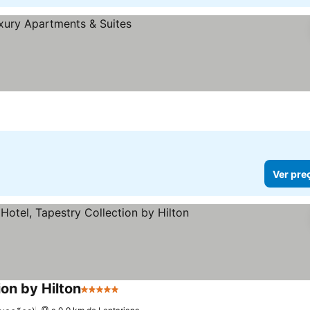
eços
Ver pre
ion by Hilton
5 Estrelas
Ver preços