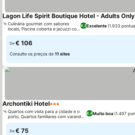
Lagon Life Spirit Boutique Hotel - Adults Only
Culinária gourmet com sabores
Excelente
(1.933 pontu
9,3
locais, Piscina coberta e jacuzzi com
Ver preços
design
€ 106
De
Consulte os preços de
11 sites
Archontiki Hotel
3 Estrelas
Ver preços
Quartos com vista para a cidade e o
Muito boa
(1.497 po
8,4
porto, Quartos familiares com varandas
Ver preços
grandes
€ 75
De