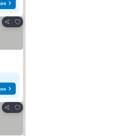
ços
Adicionar aos favoritos
Partilhar
ços
Adicionar aos favoritos
Partilhar