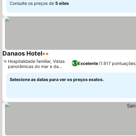
Consulte os preços de
5 sites
Danaos Hotel
2 Estrelas
Ver preços
Hospitalidade familiar, Vistas
Excelente
(1.917 pontuações
8,7
panorâmicas do mar e da
Ver preços
cidade
Selecione as datas para ver os preços exatos.