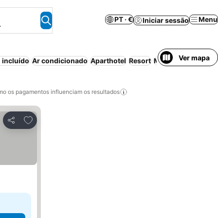
PT · €
Menu
Iniciar sessão
.
Ver mapa
 incluído
Ar condicionado
Aparthotel
Resort
Meia-pensão
Esta
o os pagamentos influenciam os resultados
Adicionar aos favoritos
Partilhar