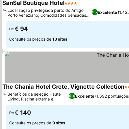
SanSal Boutique Hotel
4 Estrelas
Ver preços
Localização privilegiada perto do Antigo
Excelente
(1.45
9,7
Porto Veneziano, Comodidades pensadas
Ver preços
para o seu conforto
€ 94
De
Consulte os preços de
13 sites
The Chania Hotel Crete, Vignette Collection
5 
Benefícios da seleção Haute
Excelente
(1.692 pontuaçõe
9,4
Living, Piscina externa e
Ver preços
academia
€ 140
De
Consulte os preços de
9 sites