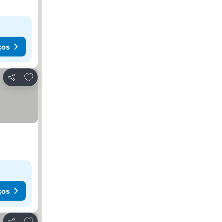
ços
Adicionar aos favoritos
Partilhar
ços
Adicionar aos favoritos