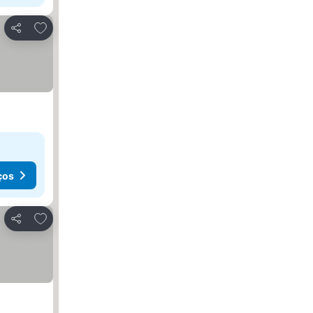
Adicionar aos favoritos
Partilhar
ços
Adicionar aos favoritos
Partilhar