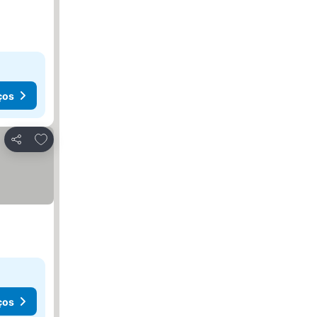
ços
Adicionar aos favoritos
Partilhar
ços