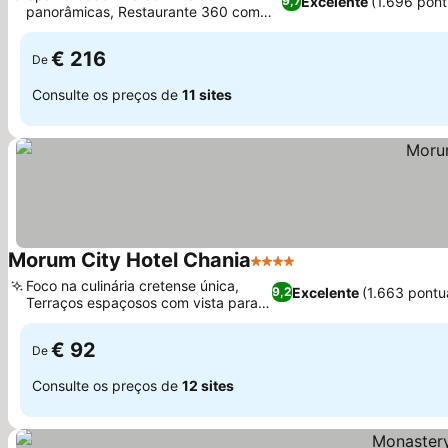
Excelente
(1.696 pon
9,7
panorâmicas, Restaurante 360 com
Ver preços
alta gastronomia
€ 216
De
Consulte os preços de
11 sites
Morum City Hotel Chania
4 Estrelas
Ver preços
Foco na culinária cretense única,
Excelente
(1.663 pontu
9,2
Terraços espaçosos com vista para a
Ver preços
cidade
€ 92
De
Consulte os preços de
12 sites