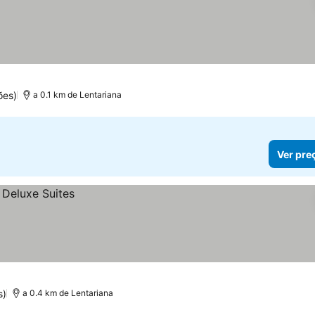
reços
ões)
a 0.1 km de Lentariana
Ver pre
s)
a 0.4 km de Lentariana