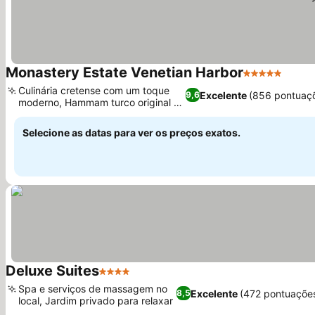
Monastery Estate Venetian Harbor
5 Estrelas
Ver p
Culinária cretense com um toque
Excelente
(856 pontuaç
9,6
moderno, Hammam turco original e
Ver preços
spa
Selecione as datas para ver os preços exatos.
Deluxe Suites
4 Estrelas
Ver preços
Spa e serviços de massagem no
Excelente
(472 pontuaçõe
8,5
local, Jardim privado para relaxar
Ver preços