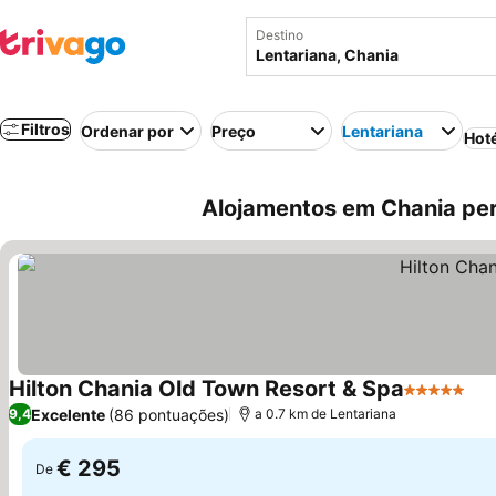
Destino
Filtros
Ordenar por
Preço
Lentariana
Hot
Alojamentos em Chania per
Hilton Chania Old Town Resort & Spa
5 Estrelas
Ver
Excelente
(86 pontuações)
9,4
a 0.7 km de Lentariana
€ 295
De