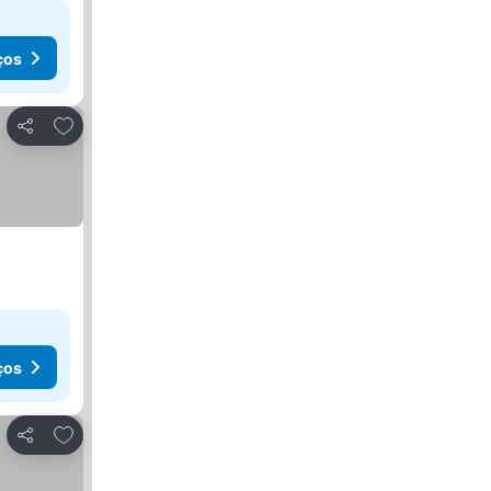
ços
Adicionar aos favoritos
Partilhar
ços
Adicionar aos favoritos
Partilhar