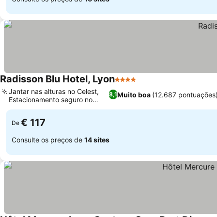
Radisson Blu Hotel, Lyon
4 Estrelas
Ver preços
Jantar nas alturas no Celest,
Muito boa
(12.687 pontuações
8,1
Estacionamento seguro no
Ver preços
local
€ 117
De
Consulte os preços de
14 sites