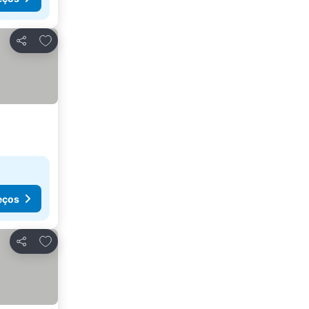
Adicionar aos favoritos
Partilhar
eços
Adicionar aos favoritos
Partilhar