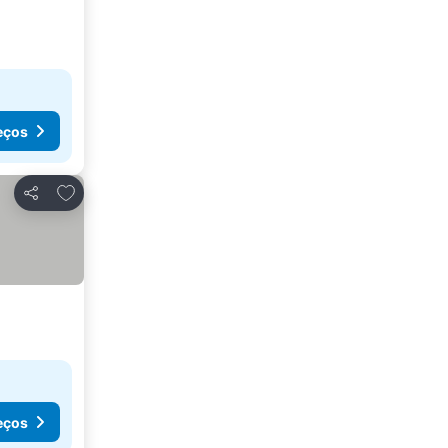
eços
Adicionar aos favoritos
Partilhar
eços