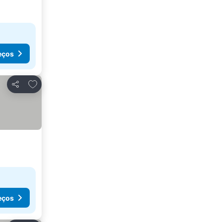
eços
Adicionar aos favoritos
Partilhar
eços