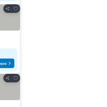
Adicionar aos favoritos
Partilhar
eços
Adicionar aos favoritos
Partilhar