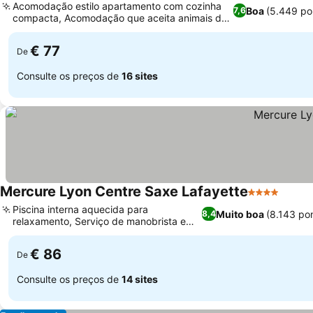
Acomodação estilo apartamento com cozinha
Boa
(5.449 po
7,6
compacta, Acomodação que aceita animais de
Ver preços
estimação
€ 77
De
Consulte os preços de
16 sites
Mercure Lyon Centre Saxe Lafayette
4 Estrelas
Ver p
Piscina interna aquecida para
Muito boa
(8.143 po
8,4
relaxamento, Serviço de manobrista e
Ver preços
garagem dedicados
€ 86
De
Consulte os preços de
14 sites