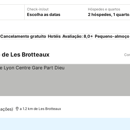
Check-in/out
Hóspedes e quartos
Escolha as datas
2 hóspedes, 1 quarto
Cancelamento gratuito
Hotéis
Avaliação: 8,0+
Pequeno-almoço 
 de Les Brotteaux
Com
strelas
Ver preços
uações)
a 1.2 km de Les Brotteaux