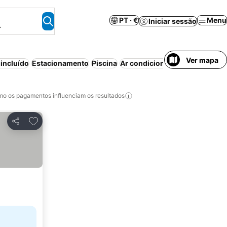
PT · €
Menu
Iniciar sessão
.
Ver mapa
incluído
Estacionamento
Piscina
Ar condicionado
Aparthotel
W
o os pagamentos influenciam os resultados
Adicionar aos favoritos
Partilhar