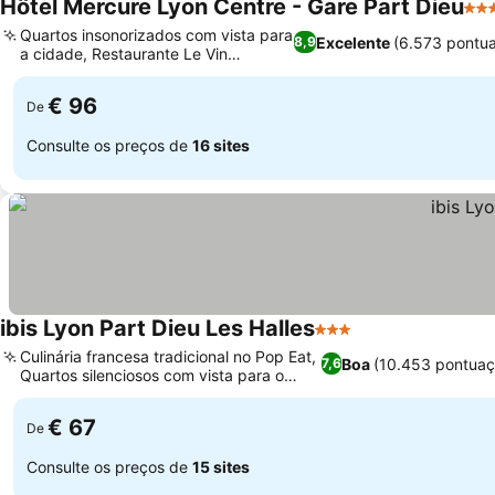
Hôtel Mercure Lyon Centre - Gare Part Dieu
4 E
Quartos insonorizados com vista para
Excelente
(6.573 pontu
8,9
a cidade, Restaurante Le Vin
Ver preços
Gourmand
€ 96
De
Consulte os preços de
16 sites
ibis Lyon Part Dieu Les Halles
3 Estrelas
Ver preços
Culinária francesa tradicional no Pop Eat,
Boa
(10.453 pontuaç
7,6
Quartos silenciosos com vista para o
Ver preços
pátio
€ 67
De
Consulte os preços de
15 sites