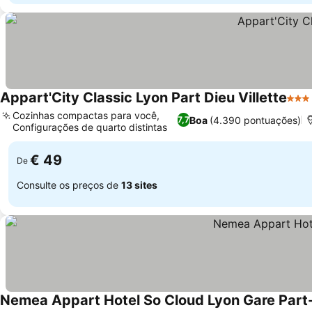
Appart'City Classic Lyon Part Dieu Villette
3 Es
Cozinhas compactas para você,
Boa
(4.390 pontuações)
7,7
Configurações de quarto distintas
Ver preços
€ 49
De
Consulte os preços de
13 sites
Nemea Appart Hotel So Cloud Lyon Gare Part