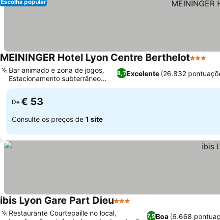
Escolha popular
MEININGER Hotel Lyon Centre Berthelot
3 Estrel
Ver
Bar animado e zona de jogos,
Excelente
(26.832 pontuaçõ
8,7
Estacionamento subterrâneo
Ver preços
seguro
€ 53
De
Consulte os preços de
1 site
ibis Lyon Gare Part Dieu
3 Estrelas
Ver preços
Restaurante Courtepaille no local,
Boa
(6.668 pontuaç
7,9