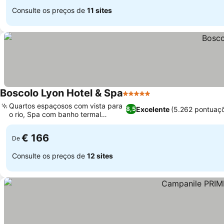
Consulte os preços de
11 sites
Boscolo Lyon Hotel & Spa
5 Estrelas
Ver preços
Quartos espaçosos com vista para
Excelente
(5.262 pontuaç
8,5
o rio, Spa com banho termal
Ver preços
romano
€ 166
De
Consulte os preços de
12 sites