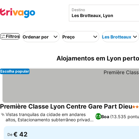
Destino
Filtros
Ordenar por
Preço
Les Brotteaux
Alojamentos em Lyon perto
Escolha popular
Première Classe Lyon Centre Gare Part Dieu
2 E
Vistas tranquilas da cidade em andares
Boa
(13.535 pont
7,5
altos, Estacionamento subterrâneo privado
Ver preços
e seguro
€ 42
De