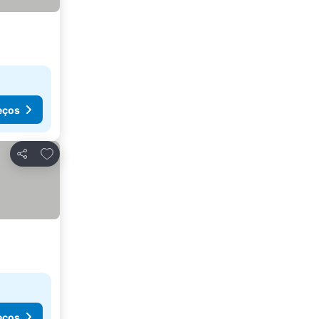
eços
Adicionar aos favoritos
Partilhar
eços