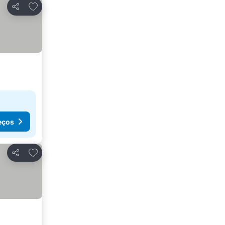
Adicionar aos favoritos
Partilhar
eços
Adicionar aos favoritos
Partilhar