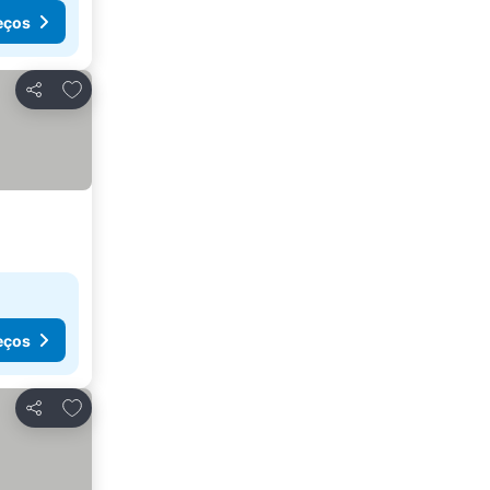
eços
Adicionar aos favoritos
Partilhar
eços
Adicionar aos favoritos
Partilhar