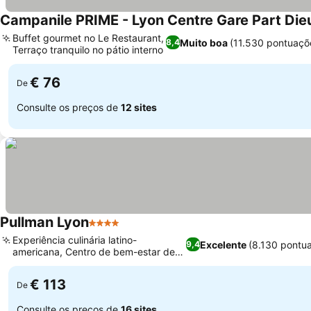
Campanile PRIME - Lyon Centre Gare Part Die
Buffet gourmet no Le Restaurant,
Muito boa
(11.530 pontuaçõ
8,4
Terraço tranquilo no pátio interno
Ver preços
€ 76
De
Consulte os preços de
12 sites
Pullman Lyon
4 Estrelas
Ver preços
Experiência culinária latino-
Excelente
(8.130 pontu
9,4
americana, Centro de bem-estar de
Ver preços
alta tecnologia
€ 113
De
Consulte os preços de
16 sites