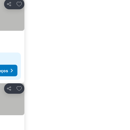
Adicionar aos favoritos
Partilhar
eços
Adicionar aos favoritos
Partilhar