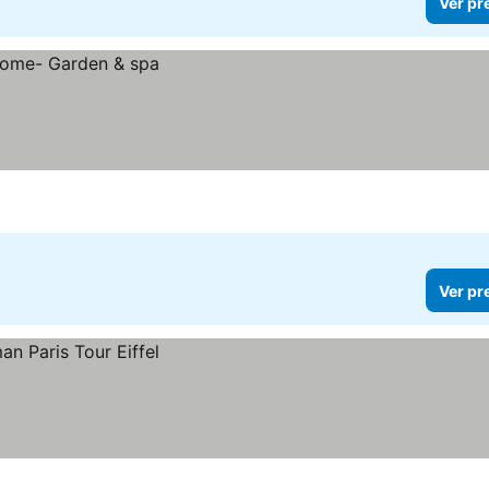
Ver pr
Ver pr