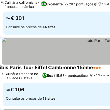
Culinária californiana-
Excelente
(27.287 pontuações)
8,6
a 0.3 
francesa dinâmica
Ver preços
€ 301
De
Consulte os preços de
14 sites
ibis Paris Tour Eiffel Cambronne 15ème
3 Estrela
Ver 
Culinária francesa no
Boa
(15.534 pontuações)
7,5
a 1.3 km de 
La Place Gustave
Ver preços
€ 106
De
Consulte os preços de
13 sites