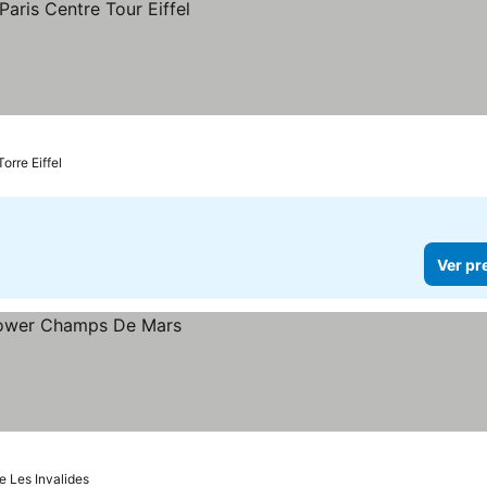
orre Eiffel
Ver pr
e Les Invalides