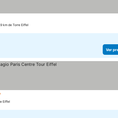
.9 km de Torre Eiffel
Ver pr
relas
Ver preços
e Eiffel