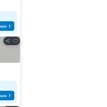
eços
Adicionar aos favoritos
Partilhar
eços