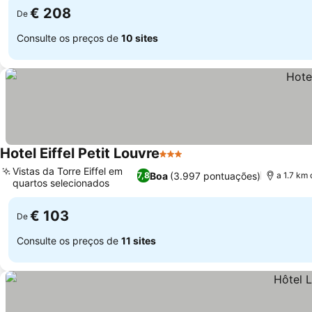
€ 208
De
Consulte os preços de
10 sites
Hotel Eiffel Petit Louvre
3 Estrelas
Ver preços
Vistas da Torre Eiffel em
Boa
(3.997 pontuações)
7,8
a 1.7 km 
quartos selecionados
Ver preços
€ 103
De
Consulte os preços de
11 sites