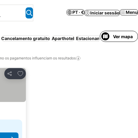
PT · €
Menu
Iniciar sessão
.
Ver mapa
Cancelamento gratuito
Aparthotel
Estacionamento
Wi-fi
Pisci
o os pagamentos influenciam os resultados
Adicionar aos favoritos
Partilhar