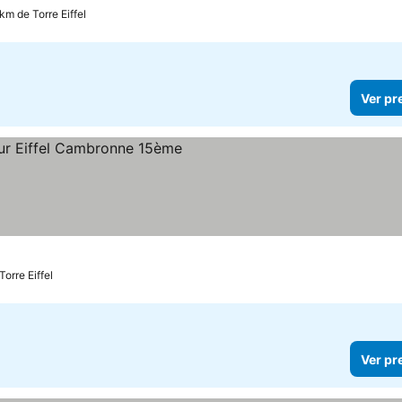
km de Torre Eiffel
Ver pr
s
preços
Torre Eiffel
Ver pr