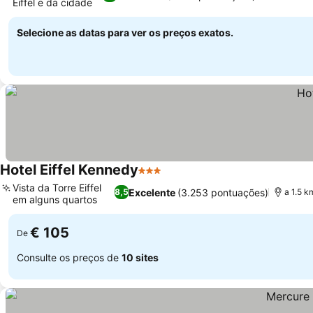
Eiffel e da cidade
Ver preços
Selecione as datas para ver os preços exatos.
Hotel Eiffel Kennedy
3 Estrelas
Ver preços
Vista da Torre Eiffel
Excelente
(3.253 pontuações)
8,5
a 1.5 k
em alguns quartos
Ver preços
€ 105
De
Consulte os preços de
10 sites