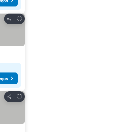
eços
Adicionar aos favoritos
Partilhar
eços
Adicionar aos favoritos
Partilhar