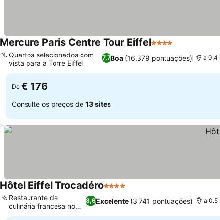
Mercure Paris Centre Tour Eiffel
4 Estrelas
Ver preços
Quartos selecionados com
Boa
(16.379 pontuações)
7,7
a 0.4 
vista para a Torre Eiffel
Ver preços
€ 176
De
Consulte os preços de
13 sites
Hôtel Eiffel Trocadéro
4 Estrelas
Ver preços
Restaurante de
Excelente
(3.741 pontuações)
8,6
a 0.5 
culinária francesa no
Ver preços
local