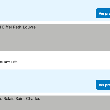
Ver pr
de Torre Eiffel
Ver pr