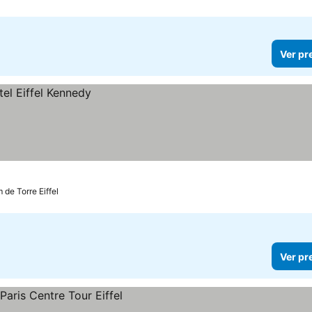
Ver pr
m de Torre Eiffel
Ver pr