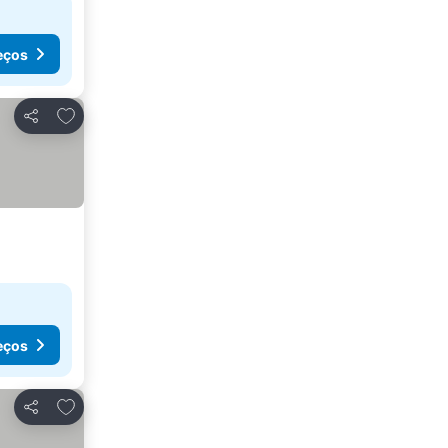
eços
Adicionar aos favoritos
Partilhar
eços
Adicionar aos favoritos
Partilhar