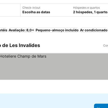
Check-in/out
Hóspedes e quartos
Escolha as datas
2 hóspedes, 1 quarto
otéis
Avaliação: 8,0+
Pequeno-almoço incluído
Ar condicionado
 de Les Invalides
Com
ços