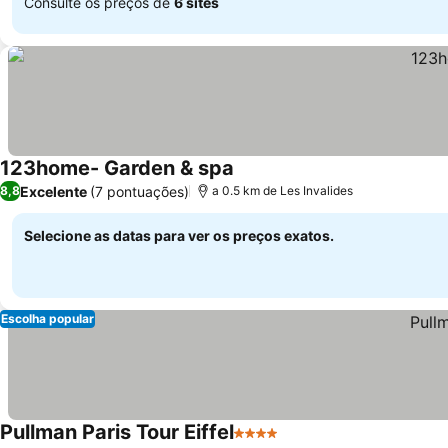
Consulte os preços de
6 sites
123home- Garden & spa
Ver preços
Excelente
(7 pontuações)
8,8
a 0.5 km de Les Invalides
Selecione as datas para ver os preços exatos.
Escolha popular
Pullman Paris Tour Eiffel
4 Estrelas
Ver preços