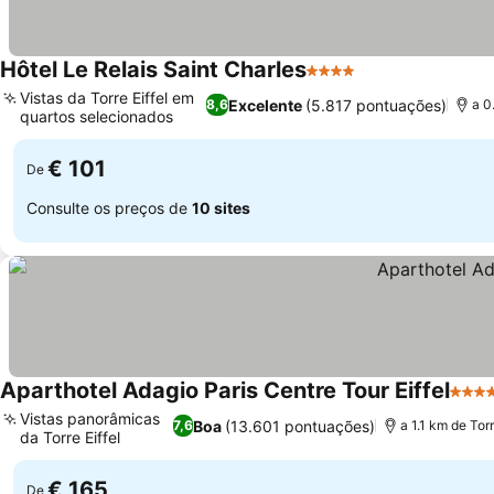
Hôtel Le Relais Saint Charles
4 Estrelas
Ver preços
Vistas da Torre Eiffel em
Excelente
(5.817 pontuações)
8,6
a 0
quartos selecionados
Ver preços
€ 101
De
Consulte os preços de
10 sites
Aparthotel Adagio Paris Centre Tour Eiffel
4 Est
Vistas panorâmicas
Boa
(13.601 pontuações)
7,6
a 1.1 km de Torr
da Torre Eiffel
Ver preços
€ 165
De