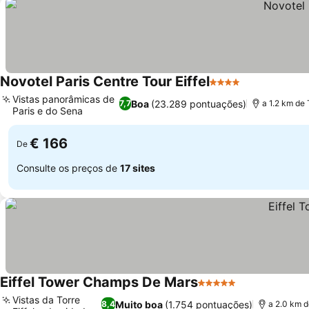
Novotel Paris Centre Tour Eiffel
4 Estrelas
Ver preços
Vistas panorâmicas de
Boa
(23.289 pontuações)
7,7
a 1.2 km de T
Paris e do Sena
Ver preços
€ 166
De
Consulte os preços de
17 sites
Eiffel Tower Champs De Mars
5 Estrelas
Ver preços
Vistas da Torre
Muito boa
(1.754 pontuações)
8,4
a 2.0 km d