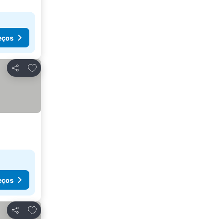
eços
Adicionar aos favoritos
Partilhar
eços
Adicionar aos favoritos
Partilhar