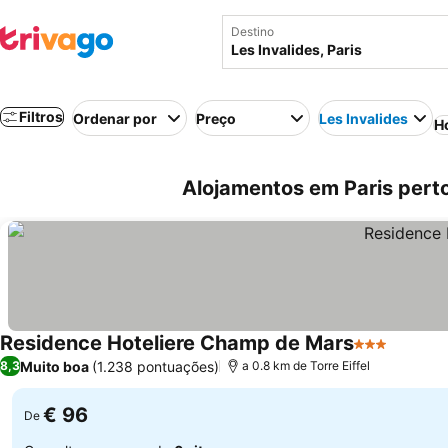
Destino
Filtros
Ordenar por
Preço
Les Invalides
H
Alojamentos em Paris perto
Residence Hoteliere Champ de Mars
3 Estrelas
Ver pre
Muito boa
(1.238 pontuações)
8,3
a 0.8 km de Torre Eiffel
€ 96
De