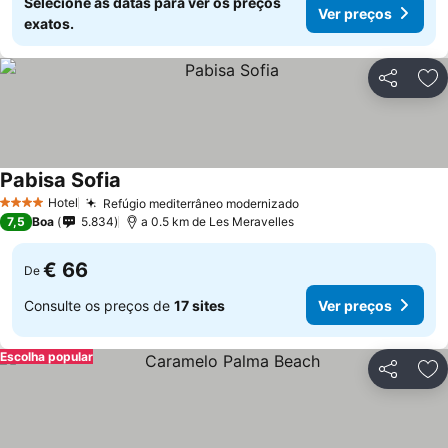
Selecione as datas para ver os preços
Ver preços
exatos.
Partilhar
Ad
Pabisa Sofia
Hotel
Refúgio mediterrâneo modernizado
4 Estrelas
7,5
Boa
5.834
a 0.5 km de Les Meravelles
€ 66
De
Consulte os preços de
17 sites
Ver preços
Escolha popular
Partilhar
Ad