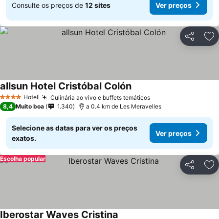
Consulte os preços de
12 sites
Ver preços
Partilhar
Ad
allsun Hotel Cristóbal Colón
Hotel
Culinária ao vivo e buffets temáticos
4 Estrelas
8,4
Muito boa
1.340
a 0.4 km de Les Meravelles
Selecione as datas para ver os preços
Ver preços
exatos.
Escolha popular
Partilhar
Ad
Iberostar Waves Cristina