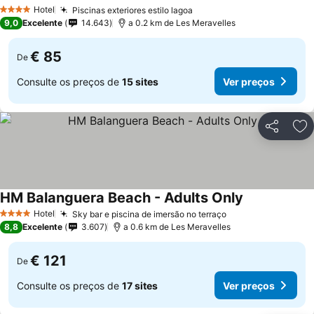
Hotel
Piscinas exteriores estilo lagoa
4 Estrelas
9,0
Excelente
14.643
a 0.2 km de Les Meravelles
€ 85
De
Consulte os preços de
15 sites
Ver preços
Partilhar
Ad
HM Balanguera Beach - Adults Only
Hotel
Sky bar e piscina de imersão no terraço
4 Estrelas
8,8
Excelente
3.607
a 0.6 km de Les Meravelles
€ 121
De
Consulte os preços de
17 sites
Ver preços