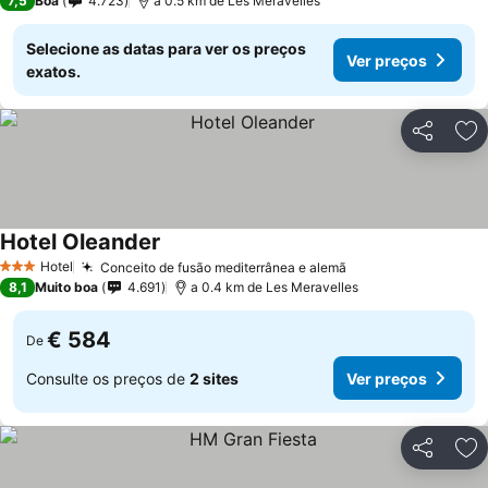
7,5
Boa
4.723
a 0.5 km de Les Meravelles
Selecione as datas para ver os preços
Ver preços
exatos.
Partilhar
Ad
Hotel Oleander
Hotel
Conceito de fusão mediterrânea e alemã
3 Estrelas
8,1
Muito boa
4.691
a 0.4 km de Les Meravelles
€ 584
De
Consulte os preços de
2 sites
Ver preços
Partilhar
Ad