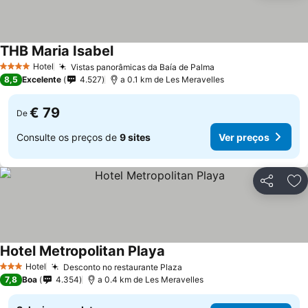
THB Maria Isabel
Hotel
Vistas panorâmicas da Baía de Palma
4 Estrelas
8,5
Excelente
4.527
a 0.1 km de Les Meravelles
€ 79
De
Consulte os preços de
9 sites
Ver preços
Partilhar
Ad
Hotel Metropolitan Playa
Hotel
Desconto no restaurante Plaza
3 Estrelas
7,8
Boa
4.354
a 0.4 km de Les Meravelles