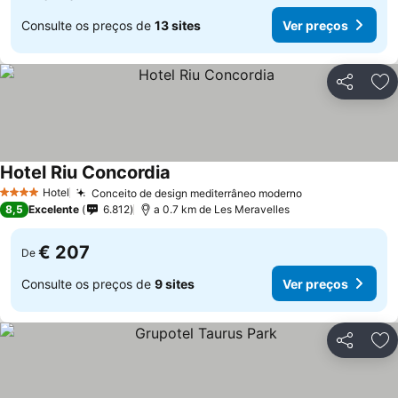
Consulte os preços de
13 sites
Ver preços
Partilhar
Ad
Hotel Riu Concordia
Hotel
Conceito de design mediterrâneo moderno
4 Estrelas
8,5
Excelente
6.812
a 0.7 km de Les Meravelles
€ 207
De
Consulte os preços de
9 sites
Ver preços
Partilhar
Ad