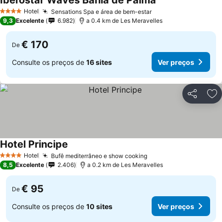
Iberostar Waves Bahia de Palma
Hotel
Sensations Spa e área de bem-estar
4 Estrelas
9,3
Excelente
6.982
a 0.4 km de Les Meravelles
€ 170
De
Consulte os preços de
16 sites
Ver preços
Partilhar
Ad
Hotel Principe
Hotel
Bufê mediterrâneo e show cooking
4 Estrelas
8,5
Excelente
2.406
a 0.2 km de Les Meravelles
€ 95
De
Consulte os preços de
10 sites
Ver preços