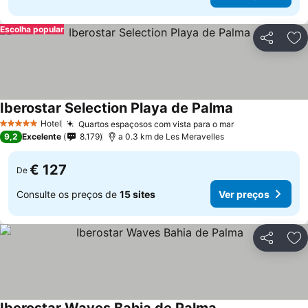
Escolha popular
Partilhar
Ad
Iberostar Selection Playa de Palma
Hotel
Quartos espaçosos com vista para o mar
5 Estrelas
9,2
Excelente
8.179
a 0.3 km de Les Meravelles
€ 127
De
Consulte os preços de
15 sites
Ver preços
Partilhar
Ad