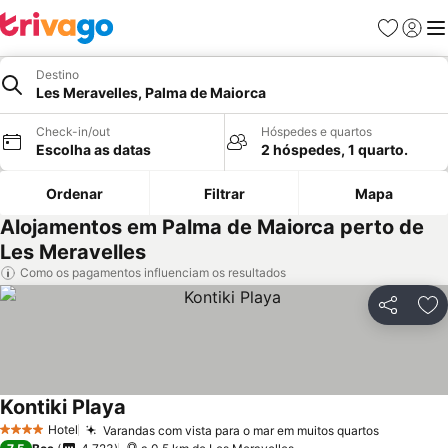
Favoritos
Iniciar
Me
Destino
Les Meravelles, Palma de Maiorca
Check-in/out
Hóspedes e quartos
Escolha as datas
2 hóspedes, 1 quarto.
Ordenar
Filtrar
Mapa
Alojamentos em Palma de Maiorca perto de
Les Meravelles
Como os pagamentos influenciam os resultados
Partilhar
Ad
Kontiki Playa
Hotel
Varandas com vista para o mar em muitos quartos
4 Estrelas