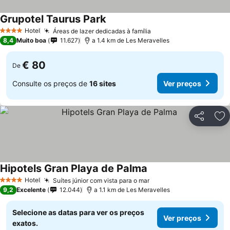
Grupotel Taurus Park
Hotel
Áreas de lazer dedicadas à família
4 Estrelas
8,4
Muito boa
11.627
a 1.4 km de Les Meravelles
€ 80
De
Consulte os preços de
16 sites
Ver preços
Partilhar
Ad
Hipotels Gran Playa de Palma
Hotel
Suítes júnior com vista para o mar
4 Estrelas
9,2
Excelente
12.044
a 1.1 km de Les Meravelles
Selecione as datas para ver os preços
Ver preços
exatos.