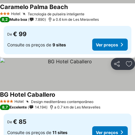
Caramelo Palma Beach
Hotel
Tecnologia de pulseira inteligente
3 Estrelas
8,2
Muito boa
7.890
a 0.6 km de Les Meravelles
€ 99
De
Consulte os preços de
9 sites
Ver preços
Partilhar
Ad
BG Hotel Caballero
Hotel
Design mediterrâneo contemporâneo
4 Estrelas
8,7
Excelente
14.194
a 0.7 km de Les Meravelles
€ 85
De
Consulte os preços de
11 sites
Ver preços