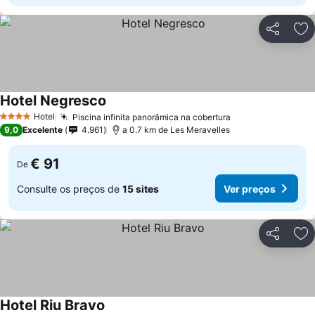
Partilhar
Ad
Hotel Negresco
Hotel
Piscina infinita panorâmica na cobertura
4 Estrelas
9,0
Excelente
4.961
a 0.7 km de Les Meravelles
€ 91
De
Consulte os preços de
15 sites
Ver preços
Partilhar
Ad
Hotel Riu Bravo