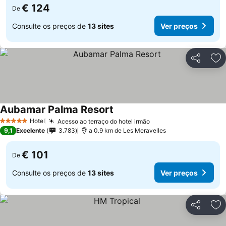
€ 124
De
Consulte os preços de
13 sites
Ver preços
Partilhar
Ad
Aubamar Palma Resort
Hotel
Acesso ao terraço do hotel irmão
5 Estrelas
9,1
Excelente
3.783
a 0.9 km de Les Meravelles
€ 101
De
Consulte os preços de
13 sites
Ver preços
Partilhar
Ad