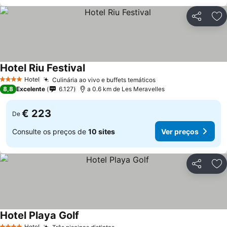
Partilhar
Ad
Hotel Riu Festival
Hotel
Culinária ao vivo e buffets temáticos
4 Estrelas
8,8
Excelente
6.127
a 0.6 km de Les Meravelles
€ 223
De
Consulte os preços de
10 sites
Ver preços
Partilhar
Ad
Hotel Playa Golf
Hotel