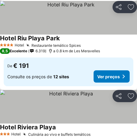
Partilhar
Ad
Hotel Riu Playa Park
Hotel
Restaurante temático Spices
4 Estrelas
8,5
Excelente
6.319
a 0.8 km de Les Meravelles
€ 191
De
Consulte os preços de
12 sites
Ver preços
Partilhar
Ad
Hotel Riviera Playa
Hotel
Culinária ao vivo e buffets temáticos
3 Estrelas