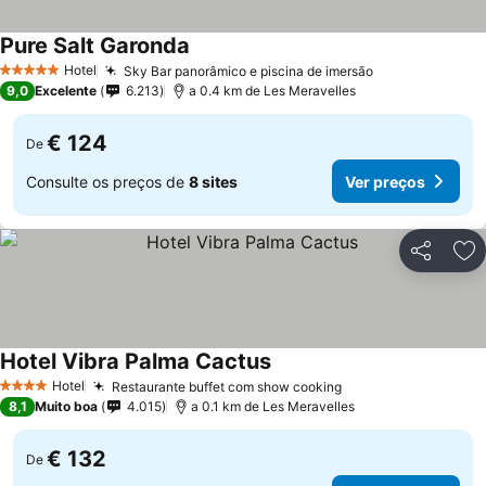
Pure Salt Garonda
Hotel
Sky Bar panorâmico e piscina de imersão
5 Estrelas
9,0
Excelente
6.213
a 0.4 km de Les Meravelles
€ 124
De
Consulte os preços de
8 sites
Ver preços
Partilhar
Ad
Hotel Vibra Palma Cactus
Hotel
Restaurante buffet com show cooking
4 Estrelas
8,1
Muito boa
4.015
a 0.1 km de Les Meravelles
€ 132
De