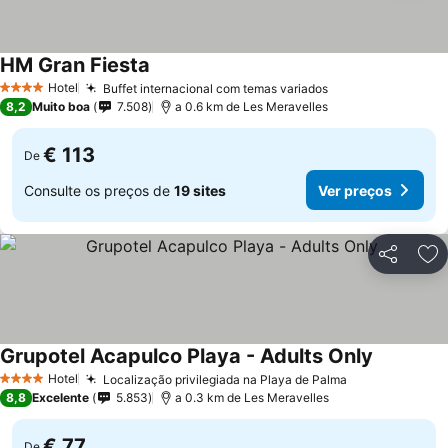
HM Gran Fiesta
Hotel
Buffet internacional com temas variados
4 Estrelas
8,2
Muito boa
7.508
a 0.6 km de Les Meravelles
€ 113
De
Consulte os preços de
19 sites
Ver preços
Partilhar
Ad
Grupotel Acapulco Playa - Adults Only
Hotel
Localização privilegiada na Playa de Palma
4 Estrelas
8,8
Excelente
5.853
a 0.3 km de Les Meravelles
€ 77
De