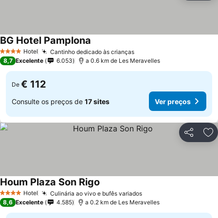
BG Hotel Pamplona
Hotel
Cantinho dedicado às crianças
4 Estrelas
8,7
Excelente
6.053
a 0.6 km de Les Meravelles
€ 112
De
Consulte os preços de
17 sites
Ver preços
Partilhar
Ad
Houm Plaza Son Rigo
Hotel
Culinária ao vivo e bufês variados
4 Estrelas
8,6
Excelente
4.585
a 0.2 km de Les Meravelles