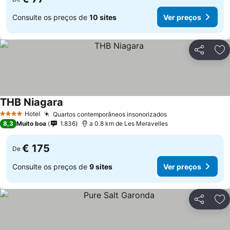
Consulte os preços de
10 sites
Ver preços
Partilhar
Ad
THB Niagara
Hotel
Quartos contemporâneos insonorizados
4 Estrelas
8,3
Muito boa
1.836
a 0.8 km de Les Meravelles
€ 175
De
Consulte os preços de
9 sites
Ver preços
Partilhar
Ad