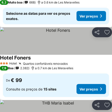
8,2
Muito boa
668
a 0.6 km de Les Meravelles
Selecione as datas para ver os preços
Ver preços
exatos.
Partilhar
Ad
Hotel Foners
Hotel
Quartos confortáveis renovados
3 Estrelas
7,9
Boa
2.382
a 0.7 km de Les Meravelles
€ 99
De
Consulte os preços de
15 sites
Ver preços
Partilhar
Ad