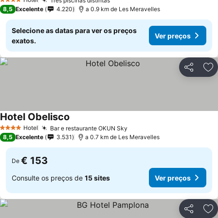
Três piscinas distintas
4 Estrelas
8,5
Excelente
4.220
a 0.9 km de Les Meravelles
Selecione as datas para ver os preços
Ver preços
exatos.
Partilhar
Ad
Hotel Obelisco
Hotel
Bar e restaurante OKUN Sky
4 Estrelas
8,5
Excelente
3.531
a 0.7 km de Les Meravelles
€ 153
De
Consulte os preços de
15 sites
Ver preços
Partilhar
Ad