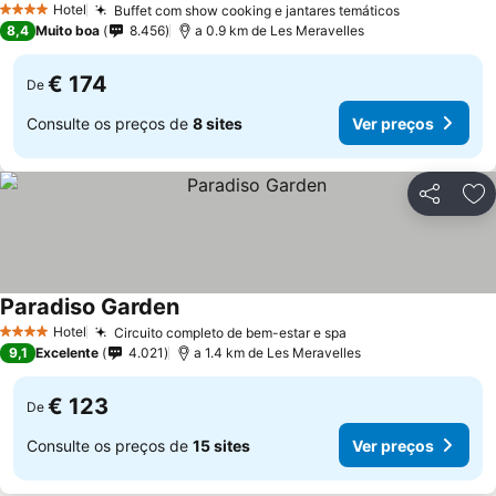
Hotel
Buffet com show cooking e jantares temáticos
4 Estrelas
8,4
Muito boa
8.456
a 0.9 km de Les Meravelles
€ 174
De
Consulte os preços de
8 sites
Ver preços
Partilhar
Ad
Paradiso Garden
Hotel
Circuito completo de bem-estar e spa
4 Estrelas
9,1
Excelente
4.021
a 1.4 km de Les Meravelles
€ 123
De
Consulte os preços de
15 sites
Ver preços