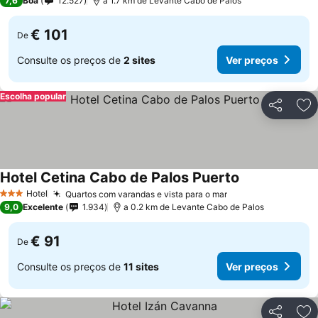
7,6
Boa
12.527
a 1.7 km de Levante Cabo de Palos
€ 101
De
Consulte os preços de
2 sites
Ver preços
Escolha popular
Partilhar
Ad
Hotel Cetina Cabo de Palos Puerto
Ver preços
Hotel
Quartos com varandas e vista para o mar
Ver preços
3 Estrelas
9,0
Excelente
1.934
a 0.2 km de Levante Cabo de Palos
€ 91
De
Consulte os preços de
11 sites
Ver preços