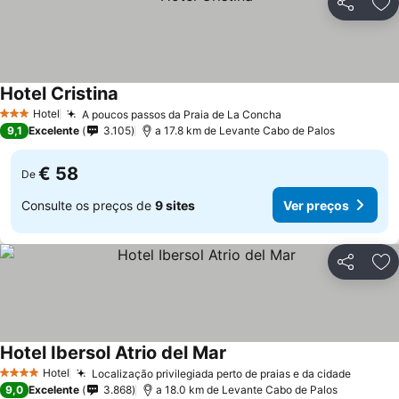
Partilhar
Ad
Hotel Cristina
Ver preços
Hotel
A poucos passos da Praia de La Concha
Ver preços
3 Estrelas
9,1
Excelente
3.105
a 17.8 km de Levante Cabo de Palos
€ 58
De
Consulte os preços de
9 sites
Ver preços
Partilhar
Ad
Hotel Ibersol Atrio del Mar
Ver preços
Hotel
Localização privilegiada perto de praias e da cidade
Ver pr
4 Estrelas
9,0
Excelente
3.868
a 18.0 km de Levante Cabo de Palos