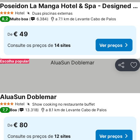
Poseidon La Manga Hotel & Spa - Designed for Adults
Ver preços
Hotel
Duas piscinas externas
Ver preços
4 Estrelas
8,2
Muito boa
6.384
a 7.1 km de Levante Cabo de Palos
€ 49
De
Consulte os preços de
14 sites
Ver preços
Escolha popular
Partilhar
Ad
AluaSun Doblemar
Ver preços
Hotel
Show cooking no restaurante buffet
Ver preços
4 Estrelas
7,7
Boa
13.318
a 8.1 km de Levante Cabo de Palos
€ 80
De
Consulte os preços de
12 sites
Ver preços