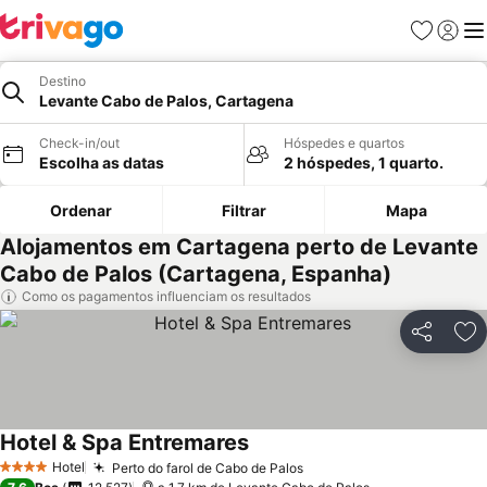
Favoritos
Iniciar
Me
Destino
Levante Cabo de Palos, Cartagena
Check-in/out
Hóspedes e quartos
Escolha as datas
2 hóspedes, 1 quarto.
Ordenar
Filtrar
Mapa
Alojamentos em Cartagena perto de Levante
Cabo de Palos (Cartagena, Espanha)
Como os pagamentos influenciam os resultados
Partilhar
Ad
Hotel & Spa Entremares
Ver preços
Hotel
Perto do farol de Cabo de Palos
Ver preços
4 Estrelas