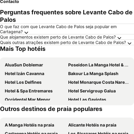
Contacto
Perguntas frequentes sobre Levante Cabo de
Palos
O que faz com que Levante Cabo de Palos seja popular em
Cartagena?
Que alojamentos existem perto de Levante Cabo de Palos?
Quais outras atrações existem perto de Levante Cabo de Palos?
Mais Top hotéis
AluaSun Doblemar
Poseidon La Manga Hotel & Spa - Designed for Adults
Hotel Izán Cavanna
Bakour La Manga Splash
Hotel Los Delfines
Hotel Monarque Costa Narejos
Hotel & Spa Entremares
Hotel Servigroup Galua
Occidental Mar Menor
Hotel Las Gaviotas
Outros destinos de praia populares
Hotel Ibersol Atrio del Mar
Hotel Miraflores
Hotel 525
Hotel Luabay Abity Spa
A Manga Hotéis na praia
Alicante Hotéis na praia
Ibersol AqquaMarina Bay SPA&Wellness
Montemares Golf
Cartagena Hotéis na praia
Los Alcazares Hotéis na praia