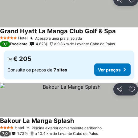
Partilhar
Ad
Grand Hyatt La Manga Club Golf & Spa
Ver preç
Hotel
Acesso a uma praia isolada
Ver preços
5 Estrelas
9,1
Excelente
4.823
a 9.8 km de Levante Cabo de Palos
€ 205
De
Consulte os preços de
7 sites
Ver preços
Partilhar
Ad
Bakour La Manga Splash
Ver preços
Hotel
Piscina exterior com ambiente caribenho
Ver preços
4 Estrelas
7,0
1.739
a 13.4 km de Levante Cabo de Palos