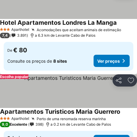
Hotel Apartamentos Londres La Manga
Ver preç
Aparthotel
Acomodações que aceitam animais de estimação
Ver pr
3 Estrelas
7,4
3.891
a 6.3 km de Levante Cabo de Palos
€ 80
De
Consulte os preços de
8 sites
Ver preços
Escolha popular
Partilhar
Ad
Apartamentos Turisticos Maria Guerrero
Ver pr
Aparthotel
Perto de uma renomada reserva marinha
Ver preços
3 Estrelas
9,0
Excelente
398
a 0.2 km de Levante Cabo de Palos