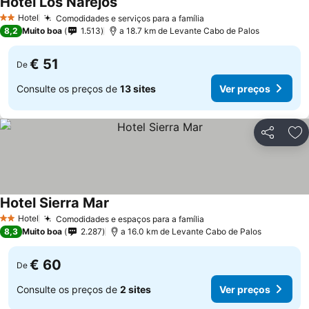
Hotel Los Narejos
Ver preços
Hotel
Comodidades e serviços para a família
Ver preços
2 Estrelas
8,2
Muito boa
1.513
a 18.7 km de Levante Cabo de Palos
€ 51
De
Consulte os preços de
13 sites
Ver preços
Partilhar
Ad
Hotel Sierra Mar
Ver preços
Hotel
Comodidades e espaços para a família
Ver preços
2 Estrelas
8,3
Muito boa
2.287
a 16.0 km de Levante Cabo de Palos
€ 60
De
Consulte os preços de
2 sites
Ver preços