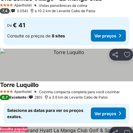
Ver preços
Aparthotel
Vistas panorâmicas da colina
Ver preços
4 Estrelas
7,4
3.054
a 10.2 km de Levante Cabo de Palos
€ 41
De
Consulte os preços de
8 sites
Ver preços
Partilhar
Ad
Torre Luquillo
Ver preços
Aparthotel
Cozinha compacta completa para você cozinhar
Ver p
4 Estrelas
8,7
Excelente
280
a 3.6 km de Levante Cabo de Palos
Selecione as datas para ver os preços
Ver preços
exatos.
Escolha popular