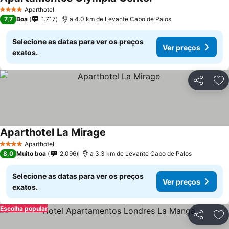
Ver preços
Aparthotel
4 Estrelas
7,7
Boa
1.717
a 4.0 km de Levante Cabo de Palos
Selecione as datas para ver os preços
Ver preços
exatos.
Partilhar
Ad
Aparthotel La Mirage
Ver preços
Aparthotel
4 Estrelas
8,0
Muito boa
2.096
a 3.3 km de Levante Cabo de Palos
Selecione as datas para ver os preços
Ver preços
exatos.
Escolha popular
Partilhar
Ad