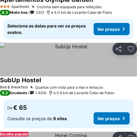
Ver preços
Aparthotel
Cozinha bem equipada para refeições
Ver preços
3 Estrelas
8,3
Muito boa
230
a 4.0 km de Levante Cabo de Palos
Selecione as datas para ver os preços
Ver preços
exatos.
Partilhar
Ad
SubUp Hostel
Ver preços
Bed & Breakfast
Quartos com vista para o mar e terraços
Ver preços
9,2
Excelente
1.404
a 0.6 km de Levante Cabo de Palos
€ 65
De
Consulte os preços de
6 sites
Ver preços
Escolha popular