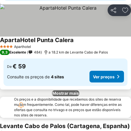
Partilhar
Ad
ApartaHotel Punta Calera
Ver preços
Aparthotel
4 Estrelas
9,3
Excelente
484
a 18.2 km de Levante Cabo de Palos
€ 59
De
Consulte os preços de
4 sites
Ver preços
Mostrar mais
Os preços e a disponibilidade que recebemos dos sites de reserva
mudam frequentemente. Como tal, pode haver diferenças entre as
ofertas que consulta no trivago e os preços que estão disponíveis
nos sites de reserva.
Levante Cabo de Palos (Cartagena, Espanha)