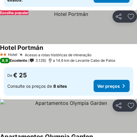
Escolha popular
Partilhar
Ad
Hotel Portmán
Ver preços
Hotel
Acesso a rotas históricas de mineração
Ver preços
2 Estrelas
8,9
Excelente
3.126
a 14.6 km de Levante Cabo de Palos
€ 25
De
Consulte os preços de
8 sites
Ver preços
Partilhar
Ad
Apartamentos Olympia Garden