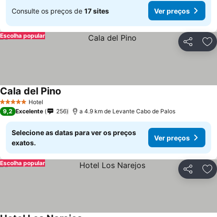
Consulte os preços de
17 sites
Ver preços
Escolha popular
Partilhar
Ad
Cala del Pino
Ver preços
Hotel
5 Estrelas
9,2
Excelente
256
a 4.9 km de Levante Cabo de Palos
Selecione as datas para ver os preços
Ver preços
exatos.
Escolha popular
Partilhar
Ad