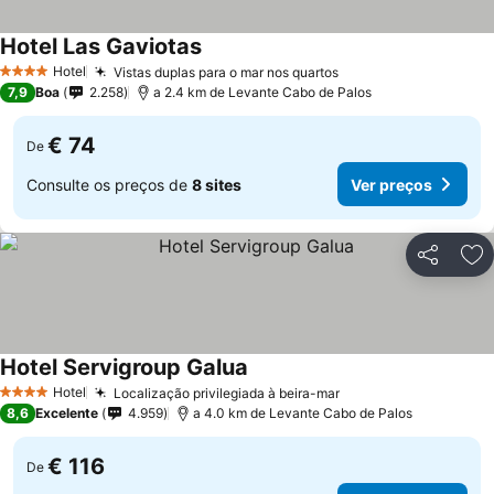
Hotel Las Gaviotas
Ver preços
Hotel
Vistas duplas para o mar nos quartos
Ver preços
4 Estrelas
7,9
Boa
2.258
a 2.4 km de Levante Cabo de Palos
€ 74
De
Consulte os preços de
8 sites
Ver preços
Partilhar
Ad
Hotel Servigroup Galua
Ver preços
Hotel
Localização privilegiada à beira-mar
Ver preços
4 Estrelas
8,6
Excelente
4.959
a 4.0 km de Levante Cabo de Palos
€ 116
De