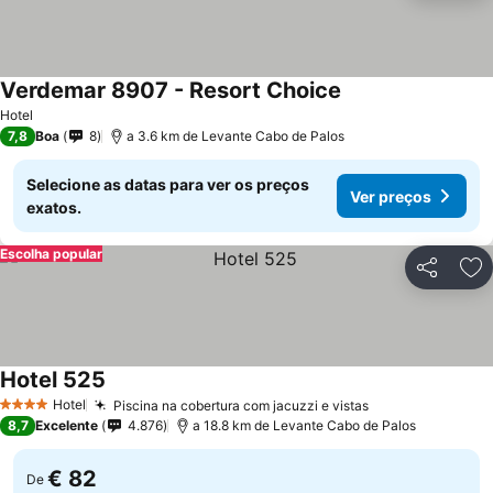
Verdemar 8907 - Resort Choice
Ver preços
Hotel
7,8
Boa
8
a 3.6 km de Levante Cabo de Palos
Selecione as datas para ver os preços
Ver preços
exatos.
Escolha popular
Partilhar
Ad
Hotel 525
Ver preços
Hotel
Piscina na cobertura com jacuzzi e vistas
Ver preços
4 Estrelas
8,7
Excelente
4.876
a 18.8 km de Levante Cabo de Palos
€ 82
De