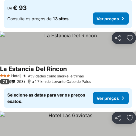
€ 93
De
Consulte os preços de
13 sites
Ver preços
Partilhar
Ad
La Estancia Del Rincon
Ver preços
Hotel
Atividades como snorkel e trilhas
Ver preços
3 Estrelas
7,1
293
a 1.7 km de Levante Cabo de Palos
Selecione as datas para ver os preços
Ver preços
exatos.
Partilhar
Ad