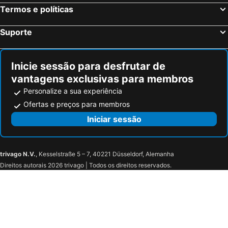
La Unión Hotéis na praia
Bolnuevo Hotéis na praia
Termos e políticas
Monteblanco
Mares Ii . La Manga Del Mar Menor
Cabo Roig Hotéis na praia
Playa de San Juan Hotéis na praia
Suporte
Totana Hotéis na praia
Alhama de Murcia Hotéis na praia
Inicie sessão para desfrutar de
vantagens exclusivas para membros
Personalize a sua experiência
Ofertas e preços para membros
Iniciar sessão
trivago N.V.
, Kesselstraße 5 – 7, 40221 Düsseldorf, Alemanha
Direitos autorais 2026 trivago | Todos os direitos reservados.