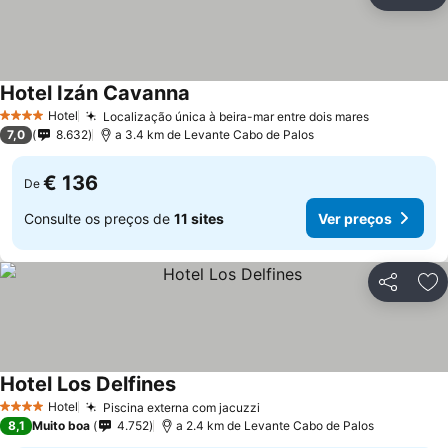
Partilhar
Ad
Hotel Izán Cavanna
Ver preços
Hotel
Localização única à beira-mar entre dois mares
Ver preço
4 Estrelas
7,0
8.632
a 3.4 km de Levante Cabo de Palos
€ 136
De
Consulte os preços de
11 sites
Ver preços
Partilhar
Ad
Hotel Los Delfines
Ver preços
Hotel
Piscina externa com jacuzzi
Ver preços
4 Estrelas
8,1
Muito boa
4.752
a 2.4 km de Levante Cabo de Palos