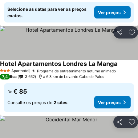
Selecione as datas para ver os preços
Ver preços
exatos.
Partilhar
Ad
Hotel Apartamentos Londres La Manga
Ver preç
Aparthotel
Programa de entretenimento noturno animado
Ver preç
3 Estrelas
7,4
Boa
3.662
a 6.3 km de Levante Cabo de Palos
€ 85
De
Consulte os preços de
2 sites
Ver preços
Partilhar
Ad