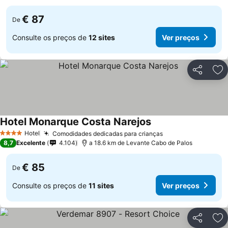
€ 87
De
Consulte os preços de
12 sites
Ver preços
Partilhar
Ad
Hotel Monarque Costa Narejos
Ver preços
Hotel
Comodidades dedicadas para crianças
Ver preços
4 Estrelas
8,7
Excelente
4.104
a 18.6 km de Levante Cabo de Palos
€ 85
De
Consulte os preços de
11 sites
Ver preços
Partilhar
Ad