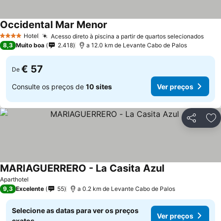
Occidental Mar Menor
Ver preços
Hotel
Acesso direto à piscina a partir de quartos selecionados
Ver 
4 Estrelas
8,3
Muito boa
2.418
a 12.0 km de Levante Cabo de Palos
€ 57
De
Consulte os preços de
10 sites
Ver preços
Partilhar
Ad
MARIAGUERRERO - La Casita Azul
Ver preços
Aparthotel
9,3
Excelente
55
a 0.2 km de Levante Cabo de Palos
Selecione as datas para ver os preços
Ver preços
exatos.