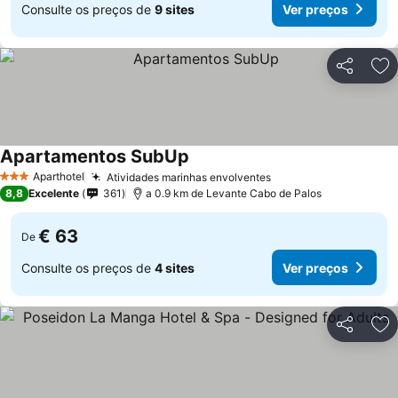
Consulte os preços de
9 sites
Ver preços
Partilhar
Ad
Apartamentos SubUp
Ver preços
Aparthotel
Atividades marinhas envolventes
Ver preços
3 Estrelas
8,8
Excelente
361
a 0.9 km de Levante Cabo de Palos
€ 63
De
Consulte os preços de
4 sites
Ver preços
Partilhar
Ad