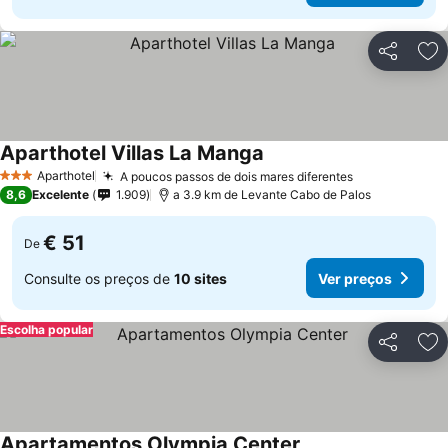
Partilhar
Ad
Aparthotel Villas La Manga
Ver preços
Aparthotel
A poucos passos de dois mares diferentes
Ver preços
3 Estrelas
8,6
Excelente
1.909
a 3.9 km de Levante Cabo de Palos
€ 51
De
Consulte os preços de
10 sites
Ver preços
Escolha popular
Partilhar
Ad
Apartamentos Olympia Center