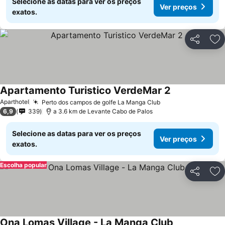
Selecione as datas para ver os preços
Ver preços
exatos.
Partilhar
Ad
Apartamento Turistico VerdeMar 2
Ver preços
Aparthotel
Perto dos campos de golfe La Manga Club
Ver preços
6,9
339
a 3.6 km de Levante Cabo de Palos
Selecione as datas para ver os preços
Ver preços
exatos.
Escolha popular
Partilhar
Ad
Ona Lomas Village - La Manga Club