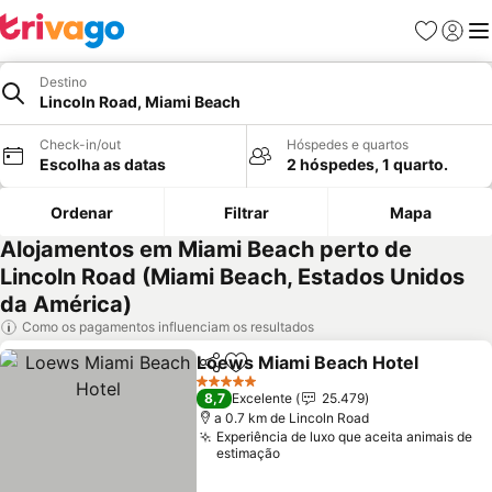
Favoritos
Iniciar
Me
Destino
Lincoln Road, Miami Beach
Check-in/out
Hóspedes e quartos
Escolha as datas
2 hóspedes, 1 quarto.
Ordenar
Filtrar
Mapa
Alojamentos em Miami Beach perto de
Lincoln Road (Miami Beach, Estados Unidos
da América)
Como os pagamentos influenciam os resultados
Loews Miami Beach Hotel
Partilhar
Adicionar aos favoritos
5 Estrelas
8,7
Excelente
25.479
a 0.7 km de Lincoln Road
Experiência de luxo que aceita animais de
estimação