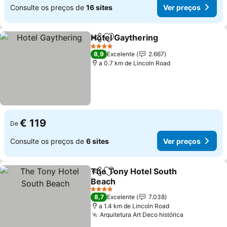
Consulte os preços de
16 sites
Ver preços
Hotel Gaythering
Partilhar
Adicionar aos favoritos
4 Estrelas
8,9
Excelente
2.667
a 0.7 km de Lincoln Road
€ 119
De
Consulte os preços de
6 sites
Ver preços
The Tony Hotel South
Partilhar
Adicionar aos favoritos
Beach
4 Estrelas
8,7
Excelente
7.038
a 1.4 km de Lincoln Road
Arquitetura Art Deco histórica