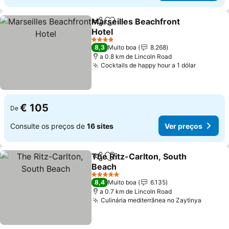
Marseilles Beachfront
Partilhar
Adicionar aos favoritos
Hotel
4 Estrelas
8,3
Muito boa
8.268
a 0.8 km de Lincoln Road
Cocktails de happy hour a 1 dólar
€ 105
De
Consulte os preços de
16 sites
Ver preços
The Ritz-Carlton, South
Partilhar
Adicionar aos favoritos
Beach
5 Estrelas
8,4
Muito boa
6.135
a 0.7 km de Lincoln Road
Culinária mediterrânea no Zaytinya