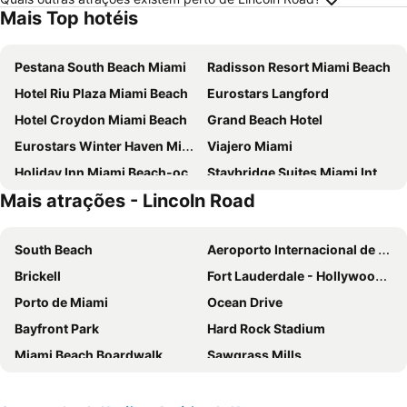
Mais Top hotéis
Pestana South Beach Miami
Radisson Resort Miami Beach
Hotel Riu Plaza Miami Beach
Eurostars Langford
Hotel Croydon Miami Beach
Grand Beach Hotel
Eurostars Winter Haven Miami Beach
Viajero Miami
Holiday Inn Miami Beach-oceanfront By Ihg
Staybridge Suites Miami International Airport By Ihg
Mais atrações - Lincoln Road
Hotel Rendale Miami Beach
Beach Park Hotel
Clinton Hotel South Beach
InterContinental Miami by IHG
South Beach
Aeroporto Internacional de Miami
Tradewinds Apartment Hotel
Hotel Indigo Miami Brickell By Ihg
Brickell
Fort Lauderdale - Hollywood International Airport
the goodtime hotel, Miami Beach, a Tribute Portfolio Hotel
Riviera Hotel South Beach
Porto de Miami
Ocean Drive
The Gates Hotel South Beach
Sherry Frontenac Oceanfront Hotel
Bayfront Park
Hard Rock Stadium
Palm Tree Club Miami
Circa 39 Hotel By Ihg
Miami Beach Boardwalk
Sawgrass Mills
Miami International Airport Hotel
YVE Hotel Miami
Lincoln Road
Dolphin Mall
Hotel Breakwater South Beach
Collins Hotel