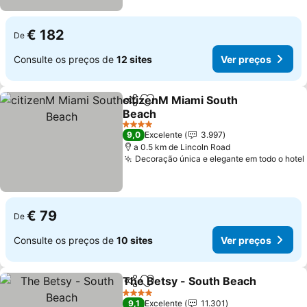
€ 182
De
Consulte os preços de
12 sites
Ver preços
citizenM Miami South
Partilhar
Adicionar aos favoritos
Beach
4 Estrelas
9,0
Excelente
3.997
a 0.5 km de Lincoln Road
Decoração única e elegante em todo o hotel
€ 79
De
Consulte os preços de
10 sites
Ver preços
The Betsy - South Beach
Partilhar
Adicionar aos favoritos
4 Estrelas
9,1
Excelente
11.301