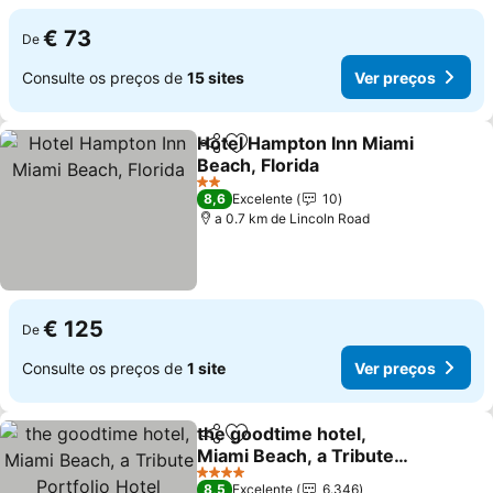
€ 73
De
Consulte os preços de
15 sites
Ver preços
Hotel Hampton Inn Miami
Partilhar
Adicionar aos favoritos
Beach, Florida
2 Estrelas
8,6
Excelente
10
a 0.7 km de Lincoln Road
€ 125
De
Consulte os preços de
1 site
Ver preços
the goodtime hotel,
Partilhar
Adicionar aos favoritos
Miami Beach, a Tribute
Portfolio Hotel
4 Estrelas
8,5
Excelente
6.346