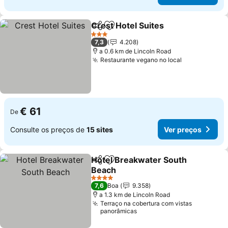
Crest Hotel Suites
Partilhar
Adicionar aos favoritos
3 Estrelas
7,3
4.208
a 0.6 km de Lincoln Road
Restaurante vegano no local
€ 61
De
Consulte os preços de
15 sites
Ver preços
Hotel Breakwater South
Partilhar
Adicionar aos favoritos
Beach
4 Estrelas
7,6
Boa
9.358
a 1.3 km de Lincoln Road
Terraço na cobertura com vistas
panorâmicas