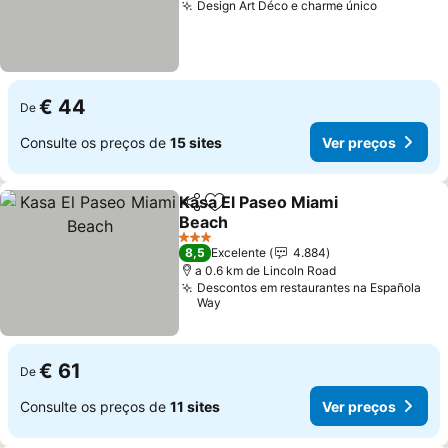
Design Art Déco e charme único
€ 44
De
Consulte os preços de
15 sites
Ver preços
Kasa El Paseo Miami
Partilhar
Adicionar aos favoritos
Beach
3 Estrelas
8,5
Excelente
4.884
a 0.6 km de Lincoln Road
Descontos em restaurantes na Española
Way
€ 61
De
Consulte os preços de
11 sites
Ver preços