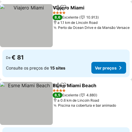
Viajero Miami
Partilhar
Adicionar aos favoritos
4 Estrelas
8,6
Excelente
10.913
a 1.1 km de Lincoln Road
Perto da Ocean Drive e da Mansão Versace
€ 81
De
Consulte os preços de
15 sites
Ver preços
Esme Miami Beach
Partilhar
Adicionar aos favoritos
4 Estrelas
8,5
Excelente
4.880
a 0.6 km de Lincoln Road
Piscina na cobertura e bar animado