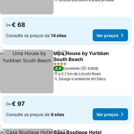
€ 68
De
Consulte os preços de
14 sites
Ver preços
Uma House by Yurbban
Partilhar
Adicionar aos favoritos
South Beach
4 Estrelas
8,9
Excelente
6.608
a 0.7 km de Lincoln Road
Design e ambiente Art Déco
€ 97
De
Consulte os preços de
6 sites
Ver preços
Casa Boutique Hotel