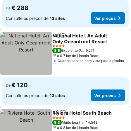
€ 288
De
Consulte os preços de
13 sites
Ver preços
National Hotel, An Adult
Partilhar
Adicionar aos favoritos
Only Oceanfront Resort
4 Estrelas
8,6
Excelente
9.271
a 0.7 km de Lincoln Road
Quartos cabana com vista para a piscina
€ 120
De
Consulte os preços de
13 sites
Ver preços
Riviera Hotel South Beach
Partilhar
Adicionar aos favoritos
4 Estrelas
8,3
Muito boa
14.548
a 0.8 km de Lincoln Road