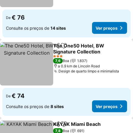
€ 76
De
Consulte os preços de
14 sites
Ver preços
The One50 Hotel, BW
Partilhar
Adicionar aos favoritos
Signature Collection
3 Estrelas
7,6
Boa
1.837
a 0.9 km de Lincoln Road
Design de quarto limpo e minimalista
€ 74
De
Consulte os preços de
8 sites
Ver preços
KAYAK Miami Beach
Partilhar
Adicionar aos favoritos
7,8
Boa
691