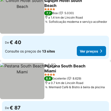
Clinton Hotel South
Partilhar
Adicionar aos favoritos
Beach
4 Estrelas
7,7
Boa
5.030
a 1.4 km de Lincoln Road
Sofisticação moderna e serviço acolhedor
€ 40
De
Consulte os preços de
13 sites
Ver preços
Pestana South Beach
Partilhar
Adicionar aos favoritos
Miami
4 Estrelas
8,6
Excelente
8.629
a 0.7 km de Lincoln Road
Mermaid Café & Bistro à beira da piscina
€ 87
De