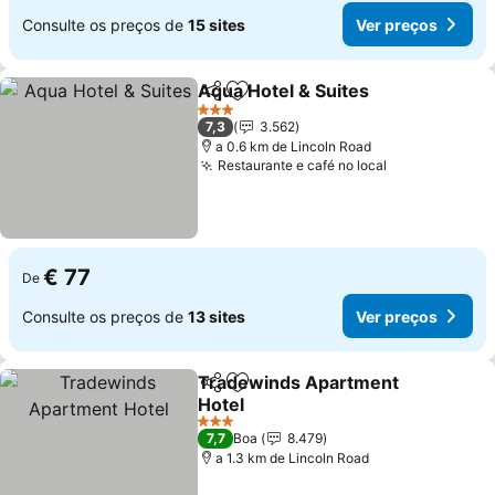
Consulte os preços de
15 sites
Ver preços
Aqua Hotel & Suites
Partilhar
Adicionar aos favoritos
3 Estrelas
7,3
3.562
a 0.6 km de Lincoln Road
Restaurante e café no local
€ 77
De
Consulte os preços de
13 sites
Ver preços
Tradewinds Apartment
Partilhar
Adicionar aos favoritos
Hotel
3 Estrelas
7,7
Boa
8.479
a 1.3 km de Lincoln Road