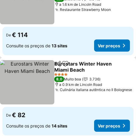
a 1.6 km de Lincoln Road
Restaurante Strawberry Moon
€ 114
De
Consulte os preços de
13 sites
Ver preços
Eurostars Winter Haven
Partilhar
Adicionar aos favoritos
Miami Beach
4 Estrelas
8,0
Muito boa
3.736
a 0.9 km de Lincoln Road
Culinária italiana autêntica no Il Bolognese
€ 82
De
Consulte os preços de
14 sites
Ver preços