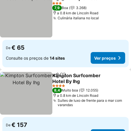
Partilhar
Adicionar aos favoritos
3 Estrelas
7,9
Boa
3.268
a 0.8 km de Lincoln Road
Culinária italiana no local
€ 65
De
Consulte os preços de
14 sites
Ver preços
Kimpton Surfcomber
Partilhar
Adicionar aos favoritos
Hotel By Ihg
4 Estrelas
8,4
Muito boa
12.055
a 0.8 km de Lincoln Road
Suítes de luxo de frente para o mar com
varandas
€ 157
De