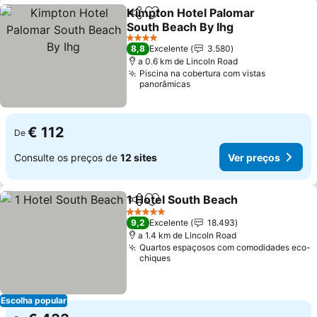
Kimpton Hotel Palomar
Partilhar
Adicionar aos favoritos
South Beach By Ihg
4 Estrelas
8,8
Excelente
3.580
a 0.6 km de Lincoln Road
Piscina na cobertura com vistas
panorâmicas
€ 112
De
Consulte os preços de
12 sites
Ver preços
1 Hotel South Beach
Partilhar
Adicionar aos favoritos
5 Estrelas
9,2
Excelente
18.493
a 1.4 km de Lincoln Road
Quartos espaçosos com comodidades eco-
chiques
Escolha popular