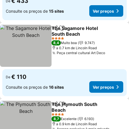
€ 433
De
Consulte os preços de
15 sites
Ver preços
The Sagamore Hotel
Partilhar
Adicionar aos favoritos
South Beach
4 Estrelas
8,4
Muito boa
9.747
a 0.7 km de Lincoln Road
Peça central cultural Art Deco
€ 110
De
Consulte os preços de
16 sites
Ver preços
The Plymouth South
Partilhar
Adicionar aos favoritos
Beach
4 Estrelas
8,7
Excelente
6.193
a 0.9 km de Lincoln Road
Acesso exclusivo à praia privada