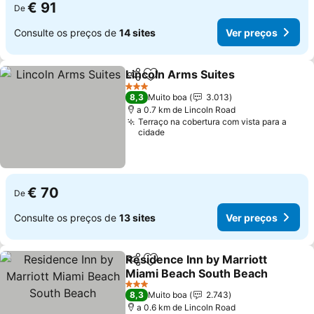
€ 91
De
Consulte os preços de
14 sites
Ver preços
Lincoln Arms Suites
Partilhar
Adicionar aos favoritos
3 Estrelas
8,3
Muito boa
3.013
a 0.7 km de Lincoln Road
Terraço na cobertura com vista para a
cidade
€ 70
De
Consulte os preços de
13 sites
Ver preços
Residence Inn by Marriott
Partilhar
Adicionar aos favoritos
Miami Beach South Beach
3 Estrelas
8,3
Muito boa
2.743
a 0.6 km de Lincoln Road