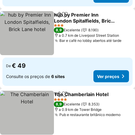
hub by Premier Inn
Partilhar
Adicionar aos favoritos
London Spitalfields, Brick
Lane hotel
Ver preços
3 Estrelas
8,9
Excelente
8.190
a 0.7 km de Liverpool Street Station
Bar e café no lobby abertos até tarde
Ver p
€ 49
De
Consulte os preços de
6 sites
Ver preços
The Chamberlain Hotel
Partilhar
Adicionar aos favoritos
Ver
4 Estrelas
8,9
Excelente
8.353
a 0.9 km de Tower Bridge
Pub e restaurante britânico moderno
Ver p