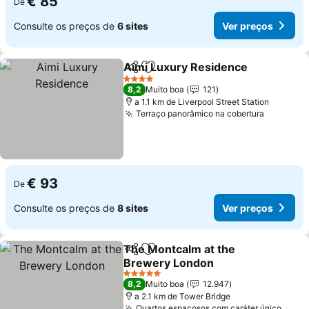
€ 85
De
Consulte os preços de
6 sites
Ver preços
Aimi Luxury Residence
Partilhar
Adicionar aos favoritos
Ver
4 Estrelas
8,2
Muito boa
121
a 1.1 km de Liverpool Street Station
Terraço panorâmico na cobertura
Ver preç
€ 93
De
Consulte os preços de
8 sites
Ver preços
The Montcalm at the
Partilhar
Adicionar aos favoritos
Brewery London
Ver preços
5 Estrelas
8,2
Muito boa
12.947
a 2.1 km de Tower Bridge
Quartos espaçosos com caráter único