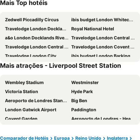
Mais Top hotéis
Zedwell Piccadilly Circus
ibis budget London Whitechapel - Brick Lane
Travelodge London Docklands Central
Royal National Hotel
a&o London Docklands Riverside
Travelodge London Central Elephant and Castle
Travelodge London Central City Road
Travelodge London Covent Garden
Travelodge London City
ibis budget London Barking
Mais atrações - Liverpool Street Station
Travelodge London Central Kings Cross
Charlotte Street Rooms by News Hotel
Ramada by Wyndham London North M1
Strand Palace
Wembley Stadium
Westminster
Travelodge London Kings Cross Royal Scot
Park Grand Paddington Court
Victoria Station
Hyde Park
Copthorne Tara Hotel London Kensington
Travelodge London Liverpool Street
Aeroporto de Londres Stansted
Big Ben
Park Grand Hyde Park
Travelodge London Central Waterloo
London Gatwick Airport
Paddington
Britannia Inn Hotel
Travelodge London Manor House
Covent Garden
Aeroporto de Londres - Heathrow
Travelodge London Central Southwark
Travelodge London Wembley
Liverpool Street Station
Soho
Ebury House Hotel
Crowne Plaza London - Kings Cross By Ihg
Kings Cross
Metrô de Londres
Novotel London West
Premier Inn London County Hall
Comparador de Hotéis
Europa
Reino Unido
Inglaterra