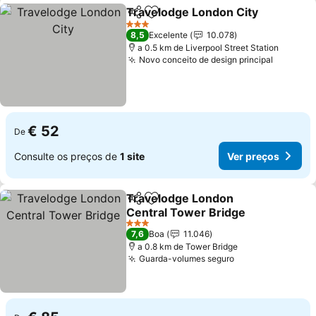
Travelodge London City
Partilhar
Adicionar aos favoritos
Ve
3 Estrelas
8,5
Excelente
10.078
a 0.5 km de Liverpool Street Station
Novo conceito de design principal
Ver pre
€ 52
De
Consulte os preços de
1 site
Ver preços
Travelodge London
Partilhar
Adicionar aos favoritos
Central Tower Bridge
Ver preços
3 Estrelas
7,6
Boa
11.046
a 0.8 km de Tower Bridge
Guarda-volumes seguro
Ver preços