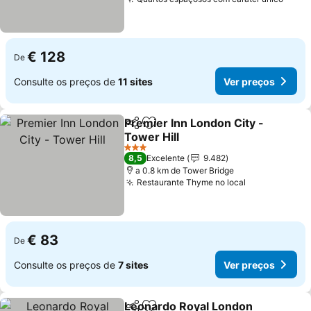
Ver 
€ 128
De
Consulte os preços de
11 sites
Ver preços
Premier Inn London City -
Partilhar
Adicionar aos favoritos
Tower Hill
Ver preços
3 Estrelas
8,5
Excelente
9.482
a 0.8 km de Tower Bridge
Restaurante Thyme no local
Ver preços
€ 83
De
Consulte os preços de
7 sites
Ver preços
Leonardo Royal London