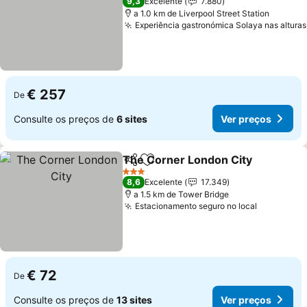
9,3
Excelente
7.880
a 1.0 km de Liverpool Street Station
Experiência gastronómica Solaya nas alturas
€ 257
De
Consulte os preços de
6 sites
Ver preços
The Corner London City
Partilhar
Adicionar aos favoritos
Ve
3 Estrelas
8,6
Excelente
17.349
a 1.5 km de Tower Bridge
Estacionamento seguro no local
Ver preço
€ 72
De
Consulte os preços de
13 sites
Ver preços