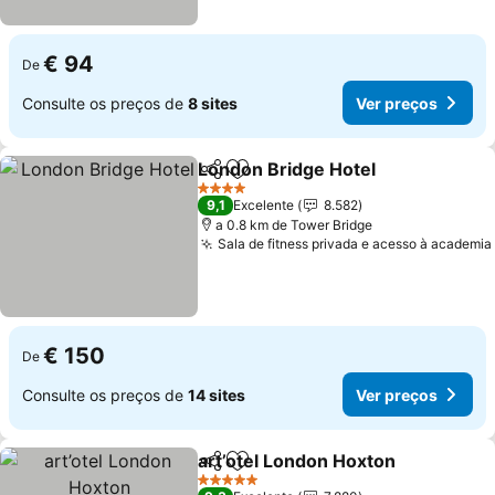
€ 94
De
Consulte os preços de
8 sites
Ver preços
London Bridge Hotel
Partilhar
Adicionar aos favoritos
Ver p
4 Estrelas
9,1
Excelente
8.582
a 0.8 km de Tower Bridge
Sala de fitness privada e acesso à academia
€ 150
De
Consulte os preços de
14 sites
Ver preços
art’otel London Hoxton
Partilhar
Adicionar aos favoritos
Ver
5 Estrelas