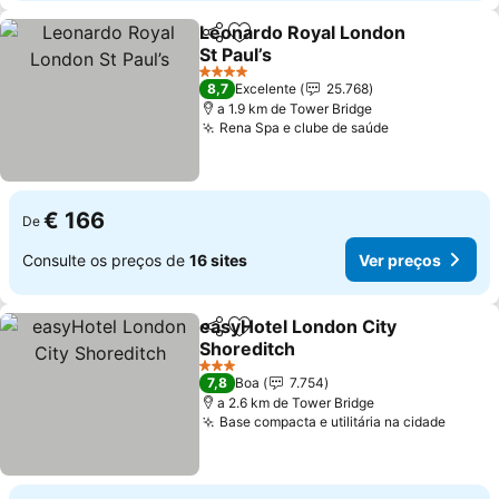
Leonardo Royal London
Partilhar
Adicionar aos favoritos
St Paul’s
Ver preços
4 Estrelas
8,7
Excelente
25.768
a 1.9 km de Tower Bridge
Rena Spa e clube de saúde
Ver preços
€ 166
De
Consulte os preços de
16 sites
Ver preços
easyHotel London City
Partilhar
Adicionar aos favoritos
Shoreditch
Ver preços
3 Estrelas
7,8
Boa
7.754
a 2.6 km de Tower Bridge
Base compacta e utilitária na cidade
Ver p