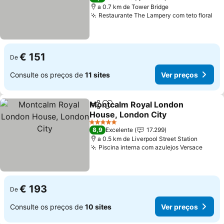
a 0.7 km de Tower Bridge
Restaurante The Lampery com teto floral
Ve
€ 151
De
Consulte os preços de
11 sites
Ver preços
Montcalm Royal London
Partilhar
Adicionar aos favoritos
House, London City
Ver preços
5 Estrelas
8,9
Excelente
17.299
a 0.5 km de Liverpool Street Station
Piscina interna com azulejos Versace
Ver p
€ 193
De
Consulte os preços de
10 sites
Ver preços