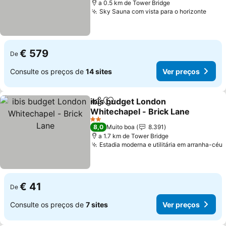
a 0.5 km de Tower Bridge
Sky Sauna com vista para o horizonte
Ver 
€ 579
De
Consulte os preços de
14 sites
Ver preços
ibis budget London
Partilhar
Adicionar aos favoritos
Whitechapel - Brick Lane
Ver preços
2 Estrelas
8,0
Muito boa
8.391
a 1.7 km de Tower Bridge
Estadia moderna e utilitária em arranha-céu
€ 41
De
Consulte os preços de
7 sites
Ver preços