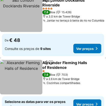
a&o London Docklands
Partilhar
Adicionar aos favoritos
Riverside
Ver preços
4 Estrelas
7,8
Boa
15.426
a 3.0 km de Tower Bridge
Jantar no terraço à beira do rio no Columbia
€ 48
De
Consulte os preços de
9 sites
Ver preços
Alexander Fleming Halls
Partilhar
Adicionar aos favoritos
of Residence
Ver preços
1 Estrelas
7,8
Boa
703
a 2.6 km de Tower Bridge
Cozinhas compartilhadas
Ver preços
Selecione as datas para ver os preços
Ver preços