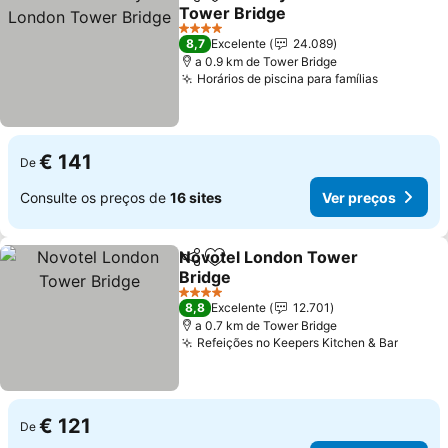
Partilhar
Adicionar aos favoritos
Tower Bridge
Ver preços
4 Estrelas
8,7
Excelente
24.089
a 0.9 km de Tower Bridge
Horários de piscina para famílias
Ver preç
€ 141
De
Consulte os preços de
16 sites
Ver preços
Novotel London Tower
Partilhar
Adicionar aos favoritos
Bridge
Ver preços
4 Estrelas
8,8
Excelente
12.701
a 0.7 km de Tower Bridge
Refeições no Keepers Kitchen & Bar
Ver pr
€ 121
De