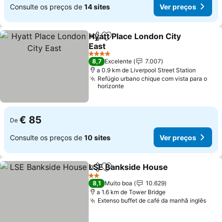
Consulte os preços de
14 sites
Ver preços
Hyatt Place London City
Partilhar
Adicionar aos favoritos
East
Ver preços
4 Estrelas
8,7
Excelente
7.007
a 0.9 km de Liverpool Street Station
Refúgio urbano chique com vista para o
horizonte
€ 85
De
Consulte os preços de
10 sites
Ver preços
LSE Bankside House
Partilhar
Adicionar aos favoritos
Ver p
2 Estrelas
8,1
Muito boa
10.629
a 1.6 km de Tower Bridge
Extenso buffet de café da manhã inglês
Ver 