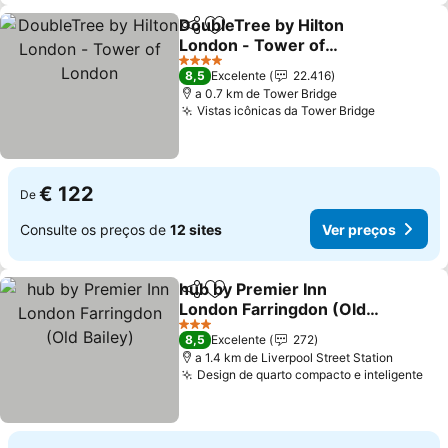
DoubleTree by Hilton
Partilhar
Adicionar aos favoritos
London - Tower of
London
Ver preços
4 Estrelas
8,5
Excelente
22.416
a 0.7 km de Tower Bridge
Vistas icônicas da Tower Bridge
Ver preço
€ 122
De
Consulte os preços de
12 sites
Ver preços
hub by Premier Inn
Partilhar
Adicionar aos favoritos
London Farringdon (Old
Bailey)
Ver preços
3 Estrelas
8,5
Excelente
272
a 1.4 km de Liverpool Street Station
Design de quarto compacto e inteligente
Ver