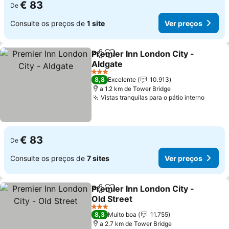
€ 83
De
Consulte os preços de
1 site
Ver preços
Premier Inn London City -
Partilhar
Adicionar aos favoritos
Aldgate
Ver preços
3 Estrelas
8,8
Excelente
10.913
a 1.2 km de Tower Bridge
Vistas tranquilas para o pátio interno
Ver p
€ 83
De
Consulte os preços de
7 sites
Ver preços
Premier Inn London City -
Partilhar
Adicionar aos favoritos
Old Street
Ver preços
3 Estrelas
8,3
Muito boa
11.755
a 2.7 km de Tower Bridge