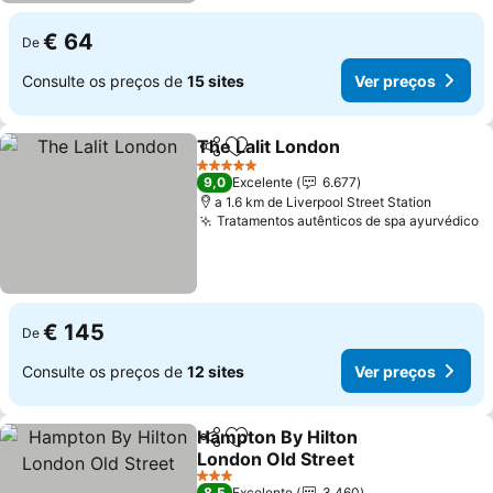
€ 64
De
Consulte os preços de
15 sites
Ver preços
The Lalit London
Partilhar
Adicionar aos favoritos
Ver preço
5 Estrelas
9,0
Excelente
6.677
a 1.6 km de Liverpool Street Station
Tratamentos autênticos de spa ayurvédico
V
€ 145
De
Consulte os preços de
12 sites
Ver preços
Hampton By Hilton
Partilhar
Adicionar aos favoritos
London Old Street
Ver preços
3 Estrelas
8,5
Excelente
3.460