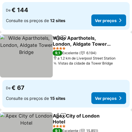
€ 144
De
Consulte os preços de
12 sites
Ver preços
Wilde Aparthotels,
Partilhar
Adicionar aos favoritos
London, Aldgate Tower
Bridge
Ver preços
4 Estrelas
9,1
Excelente
6.194
a 1.2 km de Liverpool Street Station
Vistas da cidade da Tower Bridge
Ver preç
€ 67
De
Consulte os preços de
15 sites
Ver preços
Apex City of London
Partilhar
Adicionar aos favoritos
Hotel
Ver preços
4 Estrelas
9,1
Excelente
15.851