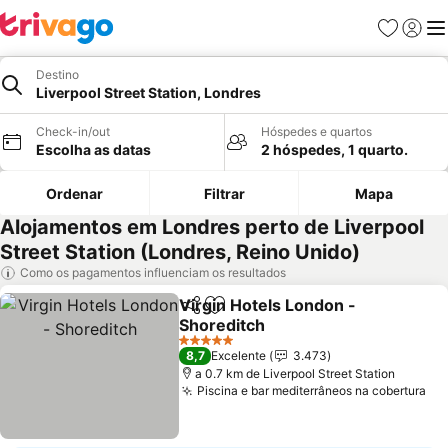
Favoritos
Iniciar
Me
Destino
Liverpool Street Station, Londres
Check-in/out
Hóspedes e quartos
Escolha as datas
2 hóspedes, 1 quarto.
Ordenar
Filtrar
Mapa
Alojamentos em Londres perto de Liverpool
Street Station (Londres, Reino Unido)
Como os pagamentos influenciam os resultados
Virgin Hotels London -
Partilhar
Adicionar aos favoritos
Shoreditch
Ver preços
5 Estrelas
8,7
Excelente
3.473
a 0.7 km de Liverpool Street Station
Piscina e bar mediterrâneos na cobertura
Ve