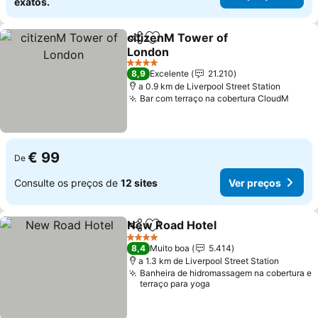
exatos.
citizenM Tower of
Partilhar
Adicionar aos favoritos
London
Ver preços
4 Estrelas
8,9
Excelente
21.210
a 0.9 km de Liverpool Street Station
Bar com terraço na cobertura CloudM
Ver p
€ 99
De
Consulte os preços de
12 sites
Ver preços
New Road Hotel
Partilhar
Adicionar aos favoritos
Ver preço
4 Estrelas
8,4
Muito boa
5.414
a 1.3 km de Liverpool Street Station
Banheira de hidromassagem na cobertura e
terraço para yoga