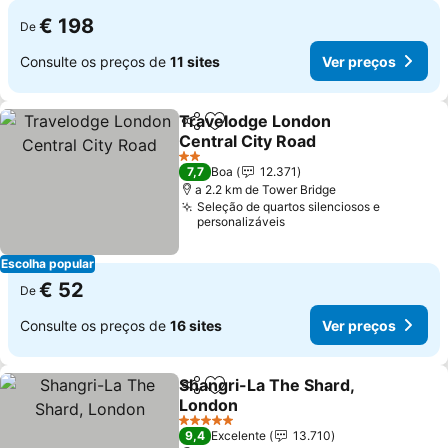
€ 198
De
Consulte os preços de
11 sites
Ver preços
Travelodge London
Partilhar
Adicionar aos favoritos
Central City Road
Ver preços
2 Estrelas
7,7
Boa
12.371
a 2.2 km de Tower Bridge
Seleção de quartos silenciosos e
personalizáveis
Escolha popular
€ 52
De
Consulte os preços de
16 sites
Ver preços
Shangri-La The Shard,
Partilhar
Adicionar aos favoritos
London
Ver preços
5 Estrelas
9,4
Excelente
13.710