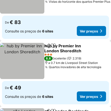
Vistas do horizonte dos quartos Premier Plus
€ 83
De
Consulte os preços de
6 sites
Ver preços
hub by Premier Inn
Partilhar
Adicionar aos favoritos
London Shoreditch
Ver preços
3 Estrelas
8,8
Excelente
2.319
a 0.7 km de Liverpool Street Station
Quartos inovadores de alta tecnologia
Ver 
€ 49
De
Consulte os preços de
6 sites
Ver preços