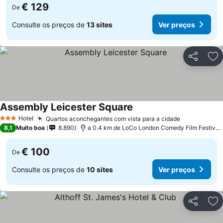
€ 129
De
Consulte os preços de
13 sites
Ver preços
Partilhar
Ad
Assembly Leicester Square
Ver preços
Hotel
Quartos aconchegantes com vista para a cidade
Ver preços
3 Estrelas
8,1
Muito boa
8.890
a 0.4 km de LoCo London Comedy Film Festival 
€ 100
De
Consulte os preços de
10 sites
Ver preços
Partilhar
Ad