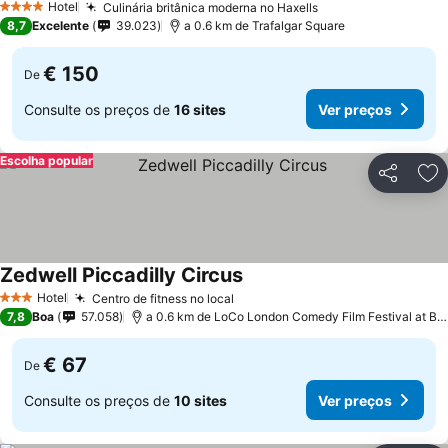
Hotel
Culinária britânica moderna no Haxells
Ver preços
4 Estrelas
8,7
Excelente
39.023
a 0.6 km de Trafalgar Square
€ 150
De
Consulte os preços de
16 sites
Ver preços
Escolha popular
Partilhar
Ad
Zedwell Piccadilly Circus
Ver preços
Hotel
Centro de fitness no local
Ver preços
3 Estrelas
7,8
Boa
57.058
a 0.6 km de LoCo London Comedy Film Festival at BF
€ 67
De
Consulte os preços de
10 sites
Ver preços