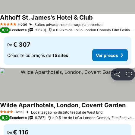
Althoff St. James's Hotel & Club
Ver preços
Hotel
Suítes privadas com terraço na cobertura
Ver preços
5 Estrelas
8,9
Excelente
3.670
a 0.9 km de LoCo London Comedy Film Festival 
€ 307
De
Consulte os preços de
15 sites
Ver preços
Partilhar
Ad
Wilde Aparthotels, London, Covent Garden
Ver
Hotel
Localização no distrito teatral de West End
Ver preços
4 Estrelas
9,2
Excelente
9.787
a 0.5 km de LoCo London Comedy Film Festival 
€ 116
De