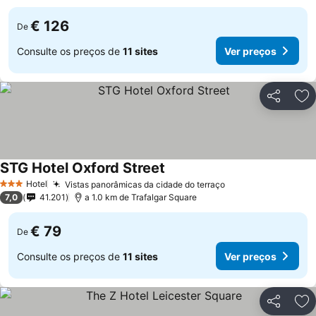
€ 126
De
Consulte os preços de
11 sites
Ver preços
Partilhar
Ad
STG Hotel Oxford Street
Ver preços
Hotel
Vistas panorâmicas da cidade do terraço
Ver preços
3 Estrelas
7,0
41.201
a 1.0 km de Trafalgar Square
€ 79
De
Consulte os preços de
11 sites
Ver preços
Partilhar
Ad