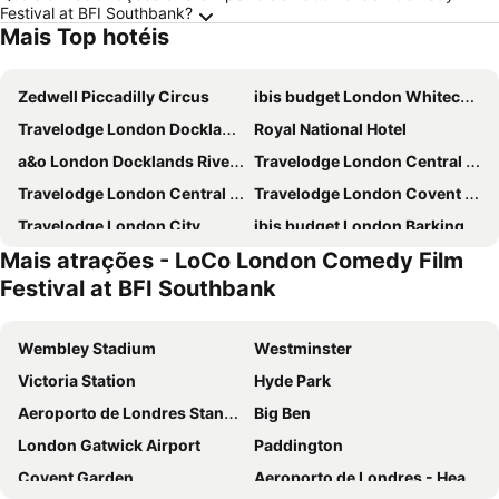
Festival at BFI Southbank?
Mais Top hotéis
Zedwell Piccadilly Circus
ibis budget London Whitechapel - Brick Lane
Travelodge London Docklands Central
Royal National Hotel
a&o London Docklands Riverside
Travelodge London Central Elephant and Castle
Travelodge London Central City Road
Travelodge London Covent Garden
Travelodge London City
ibis budget London Barking
Mais atrações - LoCo London Comedy Film
Travelodge London Central Kings Cross
Charlotte Street Rooms by News Hotel
Festival at BFI Southbank
Ramada by Wyndham London North M1
Strand Palace
Travelodge London Kings Cross Royal Scot
Park Grand Paddington Court
Wembley Stadium
Westminster
Copthorne Tara Hotel London Kensington
Travelodge London Liverpool Street
Victoria Station
Hyde Park
Park Grand Hyde Park
Travelodge London Central Waterloo
Aeroporto de Londres Stansted
Big Ben
Britannia Inn Hotel
Travelodge London Manor House
London Gatwick Airport
Paddington
Travelodge London Central Southwark
Travelodge London Wembley
Covent Garden
Aeroporto de Londres - Heathrow
Ebury House Hotel
Crowne Plaza London - Kings Cross By Ihg