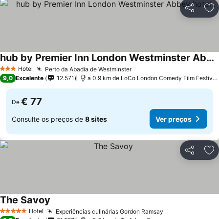
Partilhar
Ad
hub by Premier Inn London Westminster Abbey hotel
Ver preços
Hotel
Perto da Abadia de Westminster
Ver preços
3 Estrelas
9,0
Excelente
12.571
a 0.9 km de LoCo London Comedy Film Festival
€ 77
De
Consulte os preços de
8 sites
Ver preços
Partilhar
Ad
The Savoy
Ver preços
Hotel
Experiências culinárias Gordon Ramsay
Ver preços
5 Estrelas