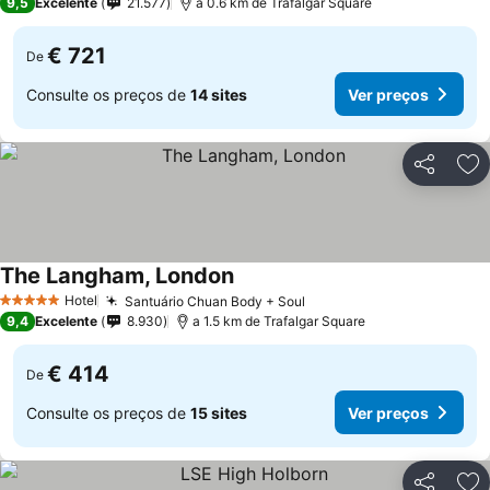
9,5
Excelente
21.577
a 0.6 km de Trafalgar Square
€ 721
De
Consulte os preços de
14 sites
Ver preços
Partilhar
Ad
The Langham, London
Ver preços
Hotel
Santuário Chuan Body + Soul
Ver preços
5 Estrelas
9,4
Excelente
8.930
a 1.5 km de Trafalgar Square
€ 414
De
Consulte os preços de
15 sites
Ver preços