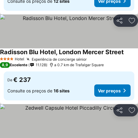
Consulte os preços de
12 sites
Ver preços
Partilhar
Ad
Radisson Blu Hotel, London Mercer Street
Ver p
Hotel
Experiência de concierge sénior
Ver preços
4 Estrelas
8,9
Excelente
11.128
a 0.7 km de Trafalgar Square
€ 237
De
Consulte os preços de
16 sites
Ver preços
Partilhar
Ad