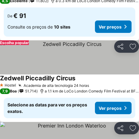
8,5
Excelente
11.802
a 0.3 km de LoCo London Comedy Film Festival
€ 91
De
Consulte os preços de
10 sites
Ver preços
Escolha popular
Partilhar
Ad
Zedwell Piccadilly Circus
Ver preços
Hostel
Academia de alta tecnologia 24 horas
Ver preços
1 Estrelas
7,9
Boa
51.714
a 1.1 km de LoCo London Comedy Film Festival at BFI
Selecione as datas para ver os preços
Ver preços
exatos.
Partilhar
Ad