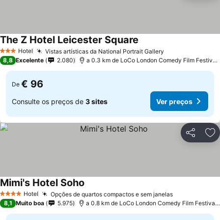
The Z Hotel Leicester Square
Ver preços
Hotel
Vistas artísticas da National Portrait Gallery
Ver preços
3 Estrelas
8,8
Excelente
2.080
a 0.3 km de LoCo London Comedy Film Festival 
€ 96
De
Consulte os preços de
3 sites
Ver preços
Partilhar
Ad
Mimi's Hotel Soho
Ver preços
Hotel
Opções de quartos compactos e sem janelas
Ver preços
4 Estrelas
8,1
Muito boa
5.975
a 0.8 km de LoCo London Comedy Film Festival 