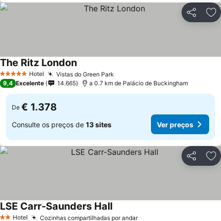
Partilhar
Ad
The Ritz London
Ver preços
Hotel
Vistas do Green Park
Ver preços
5 Estrelas
9,4
Excelente
14.665
a 0.7 km de Palácio de Buckingham
€ 1.378
De
Consulte os preços de
13 sites
Ver preços
Partilhar
Ad
LSE Carr-Saunders Hall
Ver preços
Hotel
Cozinhas compartilhadas por andar
Ver preços
2 Estrelas