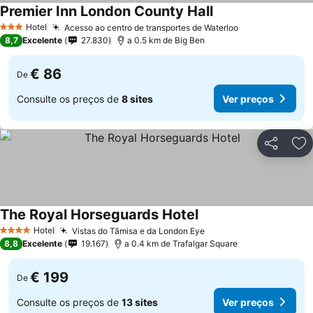
Premier Inn London County Hall
Ver preços
Hotel
Acesso ao centro de transportes de Waterloo
Ver preços
3 Estrelas
8,7
Excelente
27.830
a 0.5 km de Big Ben
€ 86
De
Consulte os preços de
8 sites
Ver preços
Partilhar
Ad
The Royal Horseguards Hotel
Ver preços
Hotel
Vistas do Tâmisa e da London Eye
Ver preços
4 Estrelas
8,8
Excelente
19.167
a 0.4 km de Trafalgar Square
€ 199
De
Consulte os preços de
13 sites
Ver preços