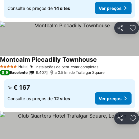
Consulte os preços de
14 sites
Ver preços
Partilhar
Ad
Montcalm Piccadilly Townhouse
Ver preços
Hotel
Instalações de bem-estar completas
Ver preços
5 Estrelas
8,9
Excelente
9.407
a 0.5 km de Trafalgar Square
€ 167
De
Consulte os preços de
12 sites
Ver preços
Partilhar
Ad