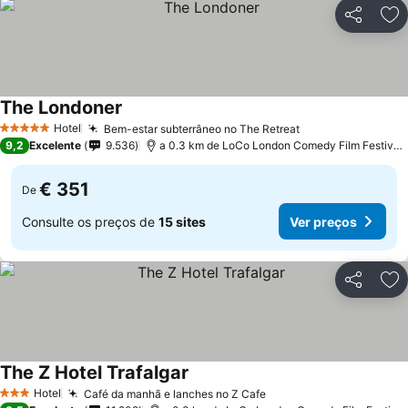
Partilhar
Ad
The Londoner
Ver preços
Hotel
Bem-estar subterrâneo no The Retreat
Ver preços
5 Estrelas
9,2
Excelente
9.536
a 0.3 km de LoCo London Comedy Film Festival 
€ 351
De
Consulte os preços de
15 sites
Ver preços
Partilhar
Ad
The Z Hotel Trafalgar
Ver preços
Hotel
Café da manhã e lanches no Z Cafe
Ver preços
3 Estrelas