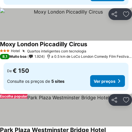
Partilhar
Ad
Moxy London Piccadilly Circus
Ver preços
Hotel
Quartos inteligentes com tecnologia
Ver preços
3 Estrelas
8,1
Muito boa
1.924
a 0.5 km de LoCo London Comedy Film Festival 
€ 150
De
Consulte os preços de
5 sites
Ver preços
Escolha popular
Partilhar
Ad
Park Plaza Westminster Bridge Hotel