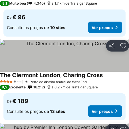
8,1
Muito boa
4.340
a 1.7 km de Trafalgar Square
€ 96
De
Consulte os preços de
10 sites
Ver preços
Partilhar
Ad
The Clermont London, Charing Cross
Ver preços
Hotel
Perto do distrito teatral de West End
Ver preços
4 Estrelas
9,2
Excelente
18.212
a 0.2 km de Trafalgar Square
€ 189
De
Consulte os preços de
13 sites
Ver preços