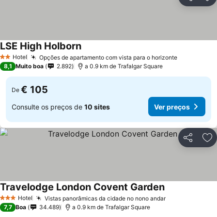
Partilhar
Ad
LSE High Holborn
Ver preços
Hotel
Opções de apartamento com vista para o horizonte
Ver preços
2 Estrelas
8,1
Muito boa
2.892
a 0.9 km de Trafalgar Square
€ 105
De
Consulte os preços de
10 sites
Ver preços
Partilhar
Ad
Travelodge London Covent Garden
Ver preços
Hotel
Vistas panorâmicas da cidade no nono andar
Ver preços
3 Estrelas
7,7
Boa
34.489
a 0.9 km de Trafalgar Square