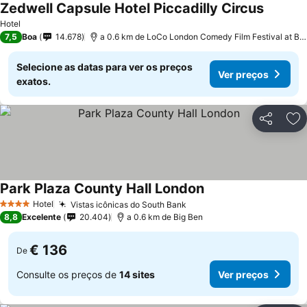
Zedwell Capsule Hotel Piccadilly Circus
Ver pre
Hotel
7,5
Boa
14.678
a 0.6 km de LoCo London Comedy Film Festival at BF
Selecione as datas para ver os preços
Ver preços
exatos.
Partilhar
Ad
Park Plaza County Hall London
Ver preços
Hotel
Vistas icônicas do South Bank
Ver preços
4 Estrelas
8,8
Excelente
20.404
a 0.6 km de Big Ben
€ 136
De
Consulte os preços de
14 sites
Ver preços