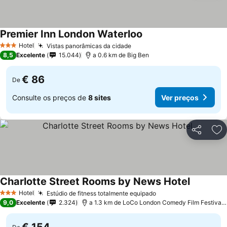
Premier Inn London Waterloo
Ver preços
Hotel
Vistas panorâmicas da cidade
Ver preços
3 Estrelas
8,5
Excelente
15.044
a 0.6 km de Big Ben
€ 86
De
Consulte os preços de
8 sites
Ver preços
Partilhar
Ad
Charlotte Street Rooms by News Hotel
Ver preço
Hotel
Estúdio de fitness totalmente equipado
Ver preços
3 Estrelas
9,0
Excelente
2.324
a 1.3 km de LoCo London Comedy Film Festival 