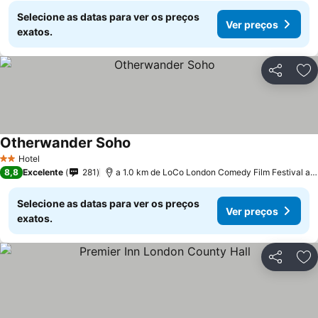
Selecione as datas para ver os preços
Ver preços
exatos.
Partilhar
Ad
Otherwander Soho
Ver preços
Hotel
2 Estrelas
8,8
Excelente
281
a 1.0 km de LoCo London Comedy Film Festival at
Selecione as datas para ver os preços
Ver preços
exatos.
Partilhar
Ad