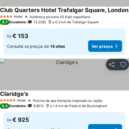
Club Quarters Hotel Trafalgar Square, London
Hotel
Autêntica pizzaria 50 Kalò napolitana
Ver preços
4 Estrelas
8,7
Excelente
13.238
a 0.2 km de Trafalgar Square
€ 153
De
Consulte os preços de
14 sites
Ver preços
Partilhar
Ad
Claridge's
Ver preços
Hotel
Piscina de spa tranquila inspirada no Japão
Ver preços
5 Estrelas
9,4
Excelente
8.801
a 1.4 km de Palácio de Buckingham
€ 925
De