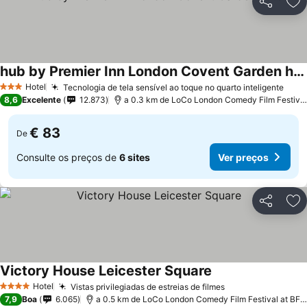
Partilhar
Ad
hub by Premier Inn London Covent Garden hotel
Ver preços
Hotel
Tecnologia de tela sensível ao toque no quarto inteligente
Ver 
3 Estrelas
8,6
Excelente
12.873
a 0.3 km de LoCo London Comedy Film Festival
€ 83
De
Consulte os preços de
6 sites
Ver preços
Partilhar
Ad
Victory House Leicester Square
Ver preços
Hotel
Vistas privilegiadas de estreias de filmes
Ver preços
4 Estrelas
7,9
Boa
6.065
a 0.5 km de LoCo London Comedy Film Festival at BFI