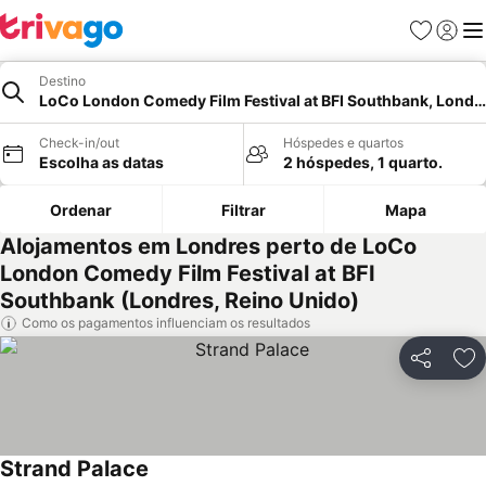
Favoritos
Iniciar
Me
Destino
LoCo London Comedy Film Festival at BFI Southbank, Londr
Check-in/out
Hóspedes e quartos
Escolha as datas
2 hóspedes, 1 quarto.
Ordenar
Filtrar
Mapa
Alojamentos em Londres perto de LoCo
London Comedy Film Festival at BFI
Southbank (Londres, Reino Unido)
Como os pagamentos influenciam os resultados
Partilhar
Ad
Strand Palace
Ver preços