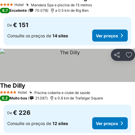
Ver preços
Hotel
Mandara Spa e piscina de 15 metros
Ver preços
4 Estrelas
8,7
Excelente
70.078
a 0.5 km de Big Ben
€ 151
De
Consulte os preços de
14 sites
Ver preços
Partilhar
Ad
The Dilly
Ver preços
Hotel
Piscina coberta e clube de saúde
Ver preços
5 Estrelas
8,2
Muito boa
21.087
a 0.6 km de Trafalgar Square
€ 226
De
Consulte os preços de
12 sites
Ver preços