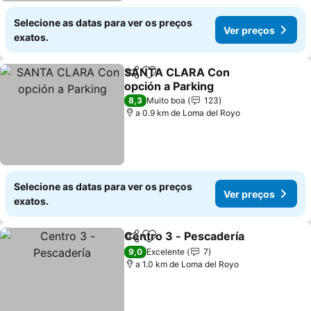
Selecione as datas para ver os preços
Ver preços
exatos.
SANTA CLARA Con
Partilhar
Adicionar aos favoritos
opción a Parking
Ver preços
8,3
Muito boa
123
a 0.9 km de Loma del Royo
Selecione as datas para ver os preços
Ver preços
exatos.
Centro 3 - Pescadería
Partilhar
Adicionar aos favoritos
Ver 
9,0
Excelente
7
a 1.0 km de Loma del Royo