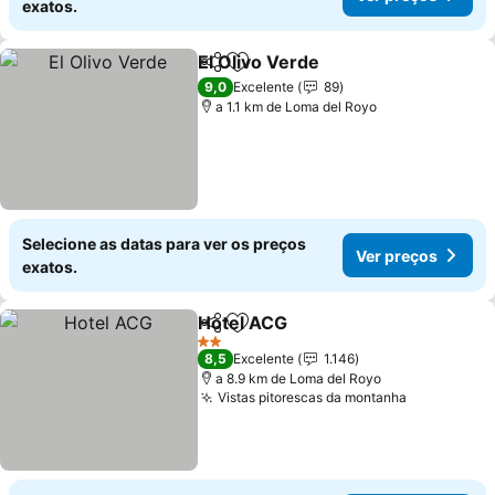
exatos.
El Olivo Verde
Partilhar
Adicionar aos favoritos
Ver preços
9,0
Excelente
89
a 1.1 km de Loma del Royo
Selecione as datas para ver os preços
Ver preços
exatos.
Hotel ACG
Partilhar
Adicionar aos favoritos
Ver preços
2 Estrelas
8,5
Excelente
1.146
a 8.9 km de Loma del Royo
Vistas pitorescas da montanha
Ver preço