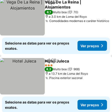
Vega De La Reina |
Partilhar
Adicionar aos favoritos
Alojamientos
Ver preços
8,1
Muito boa
70
a 3.0 km de Loma del Royo
Comodidades modernas e caráter histórico
V
Selecione as datas para ver os preços
Ver preços
exatos.
Hotel Juleca
Partilhar
Adicionar aos favoritos
Ver preços
3 Estrelas
8,2
Muito boa
968
a 13.7 km de Loma del Royo
Piscina exterior sazonal
Ver preços
Selecione as datas para ver os preços
Ver preços
exatos.