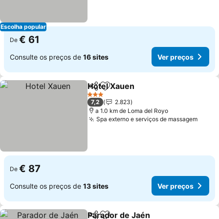
Escolha popular
€ 61
De
Consulte os preços de
16 sites
Ver preços
Hotel Xauen
Partilhar
Adicionar aos favoritos
Ver preços
3 Estrelas
7,2
2.823
a 1.0 km de Loma del Royo
Spa externo e serviços de massagem
Ver p
€ 87
De
Consulte os preços de
13 sites
Ver preços
Parador de Jaén