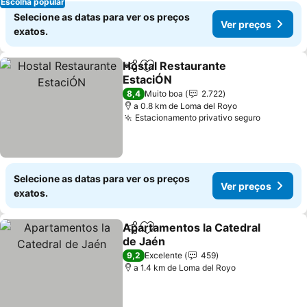
Escolha popular
Selecione as datas para ver os preços
Ver preços
exatos.
Hostal Restaurante
Partilhar
Adicionar aos favoritos
EstaciÓN
Ver preços
8,4
Muito boa
2.722
a 0.8 km de Loma del Royo
Estacionamento privativo seguro
Ver preç
Selecione as datas para ver os preços
Ver preços
exatos.
Apartamentos la Catedral
Partilhar
Adicionar aos favoritos
de Jaén
Ver preços
9,2
Excelente
459
a 1.4 km de Loma del Royo