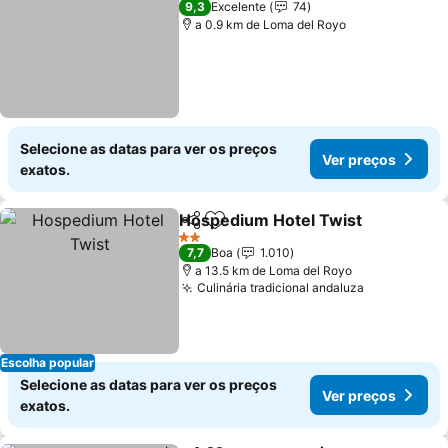
9,3
Excelente
74
a 0.9 km de Loma del Royo
Selecione as datas para ver os preços
Ver preços
exatos.
Hospedium Hotel Twist
Partilhar
Adicionar aos favoritos
Ve
2 Estrelas
7,7
Boa
1.010
a 13.5 km de Loma del Royo
Culinária tradicional andaluza
Ver preços
Escolha popular
Selecione as datas para ver os preços
Ver preços
exatos.