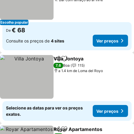
Ver preços
Escolha popular
€ 68
De
Consulte os preços de
4 sites
Ver preços
Villa Jontoya
Partilhar
Adicionar aos favoritos
Ver preços
7,6
Boa
115
a 1.4 km de Loma del Royo
Selecione as datas para ver os preços
Ver preços
exatos.
Royar Apartamentos
Partilhar
Adicionar aos favoritos
Ver p