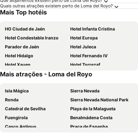
Que alojamentos existem perto de Loma del Royo?
Quais outras atrações existem perto de Loma del Royo?
Mais Top hotéis
HO Ciudad de Jaén
Hotel Infanta Cristina
Hotel Condestable Iranzo
Hotel Europa
Parador de Jaén
Hotel Juleca
Hotel Hidalgo
Hotel Fernando IV
Hotel Xauen
Hotel Torrezaf
Mais atrações - Loma del Royo
Hotel El Oasis
Hotel Ciudad de Martos
Hotel La Zambra
Alojamiento Rural la Caseria de Piedra Restaurante
Isla Mágica
Sierra Nevada
Triunfo Jaen
Hacienda Juncal
Ronda
Sierra Nevada National Park
Catedral de Sevilha
Playa de la Malagueta
Fuengirola
Benalmádena Costa
Casco Antiguo
Praça de Espanha
Feria de Sevilla
Centro Histórico