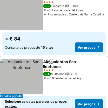
Partilhar
Adicionar aos favoritos
Ver preço
4 Estrelas
8,9
Excelente
8.169
a 1.8 km de Loma del Royo
Proximidade ao Castelo de Santa Catalina
Ve
€ 84
De
Consulte os preços de
15 sites
Ver preços
Alojamientos San
Partilhar
Adicionar aos favoritos
Ildefonso
Ver preços
4 Estrelas
8,4
Muito boa
207
a 0.9 km de Loma del Royo
Escolha popular
Selecione as datas para ver os preços
Ver preços
exatos.