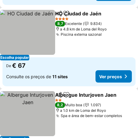
HO Ciudad de Jaén
Partilhar
Adicionar aos favoritos
Ver pr
4 Estrelas
8,7
Excelente
9.834
a 4.8 km de Loma del Royo
Piscina externa sazonal
Ver preços
Escolha popular
€ 67
De
Consulte os preços de
11 sites
Ver preços
Albergue Inturjoven Jaen
Partilhar
Adicionar aos favoritos
2 Estrelas
8,2
Muito boa
1.097
a 1.0 km de Loma del Royo
Spa e área de bem-estar completos
Ver pr