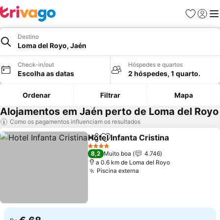
Favoritos
Iniciar
Me
Destino
Loma del Royo, Jaén
Check-in/out
Hóspedes e quartos
Escolha as datas
2 hóspedes, 1 quarto.
Ordenar
Filtrar
Mapa
Alojamentos em Jaén perto de Loma del Royo
Como os pagamentos influenciam os resultados
Hotel Infanta Cristina
Partilhar
Adicionar aos favoritos
Ver 
4 Estrelas
8,2
Muito boa
4.746
a 0.6 km de Loma del Royo
Piscina externa
Ver preços