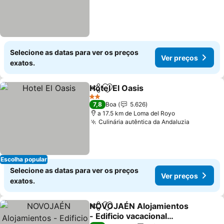
Selecione as datas para ver os preços
Ver preços
exatos.
Hotel El Oasis
Partilhar
Adicionar aos favoritos
Ver preços
2 Estrelas
7,8
Boa
5.626
a 17.5 km de Loma del Royo
Culinária autêntica da Andaluzia
Ver preç
Escolha popular
Selecione as datas para ver os preços
Ver preços
exatos.
NOVOJAÉN Alojamientos
Partilhar
Adicionar aos favoritos
- Edificio vacacional