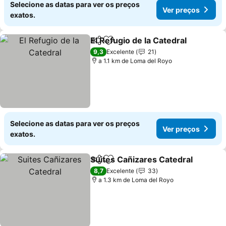
Selecione as datas para ver os preços
Ver preços
exatos.
El Refugio de la Catedral
Partilhar
Adicionar aos favoritos
V
9,3
Excelente
21
a 1.1 km de Loma del Royo
Selecione as datas para ver os preços
Ver preços
exatos.
Suites Cañizares Catedral
Partilhar
Adicionar aos favoritos
8,7
Excelente
33
a 1.3 km de Loma del Royo