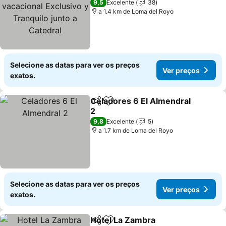
Exclusivo y Tranquilo
Ver preços
9,5
Excelente
38
junto a Catedral
a 1.4 km de Loma del Royo
Selecione as datas para ver os preços
Ver preços
exatos.
Celadores 6 El Almendral
Partilhar
Adicionar aos favoritos
2
Ver preços
9,8
Excelente
5
a 1.7 km de Loma del Royo
Selecione as datas para ver os preços
Ver preços
exatos.
Hotel La Zambra
Partilhar
Adicionar aos favoritos
Ver preço