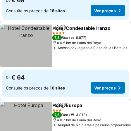
€ 68
De
Consulte os preços de
16 sites
Ver preços
Hotel Condestable Iranzo
Partilhar
Adicionar aos favoritos
4 Estrelas
7,8
Boa
9.977
a 0.5 km de Loma del Royo
Acesso privilegiado à Plaza de las Batallas
V
€ 64
De
Consulte os preços de
16 sites
Ver preços
Hotel Europa
Partilhar
Adicionar aos favoritos
Ver preços
3 Estrelas
7,6
Boa
4.013
a 0.7 km de Loma del Royo
Aluguel de bicicletas e passeios organizados