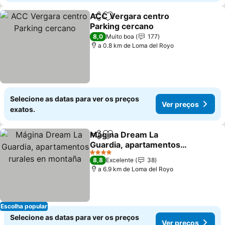
ACC Vergara centro
Partilhar
Adicionar aos favoritos
Parking cercano
Ver preços
8,0
Muito boa
177
a 0.8 km de Loma del Royo
Selecione as datas para ver os preços
Ver preços
exatos.
Mágina Dream La
Partilhar
Adicionar aos favoritos
Guardia, apartamentos
rurales en montaña
Ver preços
4 Estrelas
8,8
Excelente
38
a 6.9 km de Loma del Royo
Escolha popular
Selecione as datas para ver os preços
Ver preços