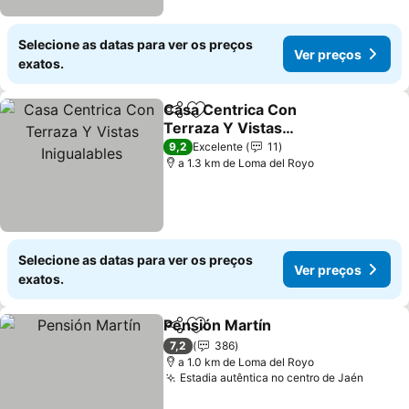
Selecione as datas para ver os preços
Ver preços
exatos.
Casa Centrica Con
Partilhar
Adicionar aos favoritos
Terraza Y Vistas
Inigualables
Ver preços
9,2
Excelente
11
a 1.3 km de Loma del Royo
Selecione as datas para ver os preços
Ver preços
exatos.
Pensión Martín
Partilhar
Adicionar aos favoritos
Ver preços
7,2
386
a 1.0 km de Loma del Royo
Estadia autêntica no centro de Jaén
Ver pr