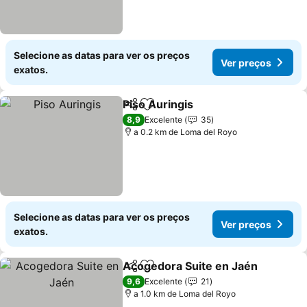
Selecione as datas para ver os preços
Ver preços
exatos.
Piso Auringis
Partilhar
Adicionar aos favoritos
Ver preços
8,9
Excelente
35
a 0.2 km de Loma del Royo
Selecione as datas para ver os preços
Ver preços
exatos.
Acogedora Suite en Jaén
Partilhar
Adicionar aos favoritos
V
9,6
Excelente
21
a 1.0 km de Loma del Royo