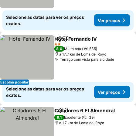
Selecione as datas para ver os preços
Ver preços
exatos.
Hotel Fernando IV
Partilhar
Adicionar aos favoritos
Ver preç
2 Estrelas
8,0
Muito boa
535
a 17.7 km de Loma del Royo
Terraço com vista para a cidade
Ver preç
Escolha popular
Selecione as datas para ver os preços
Ver preços
exatos.
Celadores 6 El Almendral
Partilhar
Adicionar aos favoritos
9,1
Excelente
39
a 1.7 km de Loma del Royo