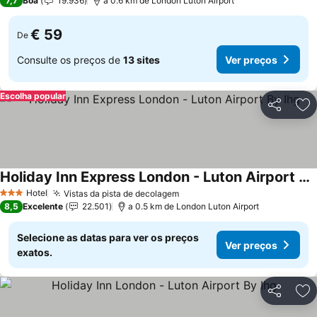
7,7
Boa
19.936
a 0.6 km de London Luton Airport
€ 59
De
Consulte os preços de
13 sites
Ver preços
Escolha popular
Partilhar
Ad
Holiday Inn Express London - Luton Airport By Ihg
Hotel
Vistas da pista de decolagem
3 Estrelas
8,5
Excelente
22.501
a 0.5 km de London Luton Airport
Selecione as datas para ver os preços
Ver preços
exatos.
Partilhar
Ad