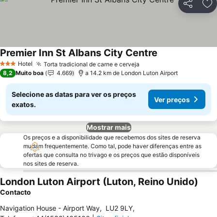
Partilhar
Ad
Premier Inn St Albans City Centre
Hotel
Torta tradicional de carne e cerveja
3 Estrelas
8,2
Muito boa
4.669
a 14.2 km de London Luton Airport
Selecione as datas para ver os preços
Ver preços
exatos.
Mostrar mais
Os preços e a disponibilidade que recebemos dos sites de reserva
mudam frequentemente. Como tal, pode haver diferenças entre as
ofertas que consulta no trivago e os preços que estão disponíveis
nos sites de reserva.
London Luton Airport (Luton, Reino Unido)
Contacto
Navigation House - Airport Way
,
LU2 9LY
,