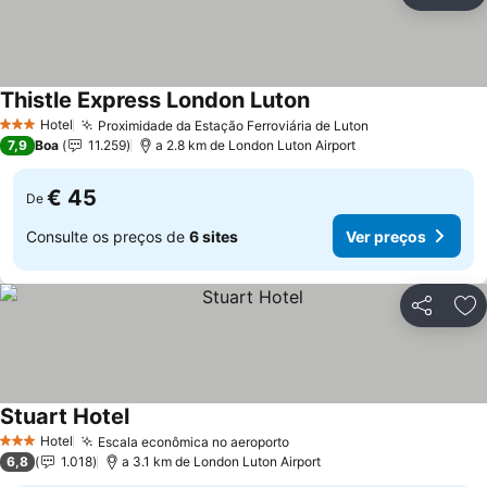
Ad
Thistle Express London Luton
Hotel
Proximidade da Estação Ferroviária de Luton
3 Estrelas
7,9
Boa
11.259
a 2.8 km de London Luton Airport
€ 45
De
Consulte os preços de
6 sites
Ver preços
Partilhar
Ad
Stuart Hotel
Hotel
Escala econômica no aeroporto
3 Estrelas
6,8
1.018
a 3.1 km de London Luton Airport