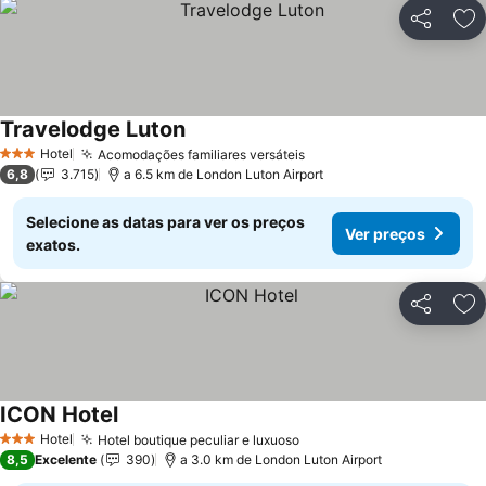
Partilhar
Ad
Travelodge Luton
Hotel
Acomodações familiares versáteis
3 Estrelas
6,8
3.715
a 6.5 km de London Luton Airport
Selecione as datas para ver os preços
Ver preços
exatos.
Partilhar
Ad
ICON Hotel
Hotel
Hotel boutique peculiar e luxuoso
3 Estrelas
8,5
Excelente
390
a 3.0 km de London Luton Airport