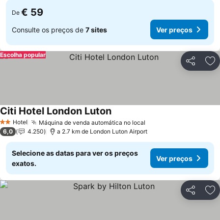
€ 59
De
Consulte os preços de
7 sites
Ver preços
Escolha popular
Partilhar
Ad
Citi Hotel London Luton
Hotel
Máquina de venda automática no local
2 Estrelas
6,0
4.250
a 2.7 km de London Luton Airport
Selecione as datas para ver os preços
Ver preços
exatos.
Partilhar
Ad