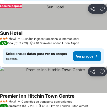
Escolha popular
Partilhar
Ad
Sun Hotel
Hotel
Culinária inglesa tradicional e internacional
3 Estrelas
7,5
Boa
2.773
a 10.0 km de London Luton Airport
Selecione as datas para ver os preços
Ver preços
exatos.
Partilhar
Ad
Premier Inn Hitchin Town Centre
Hotel
Conexões de transporte convenientes
3 Estrelas
8,5
Excelente
2.203
a 10.3 km de London Luton Airport