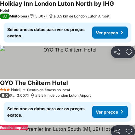
Holiday Inn London Luton North by IHG
Hotel
8,1
Muito boa
3.007
a 3.5 km de London Luton Airport
Selecione as datas para ver os preços
Ver preços
exatos.
Partilhar
Ad
OYO The Chiltern Hotel
Hotel
Centro de fitness no local
3 Estrelas
6,0
3.007
a 5.5 km de London Luton Airport
Selecione as datas para ver os preços
Ver preços
exatos.
Escolha popular
Partilhar
Ad