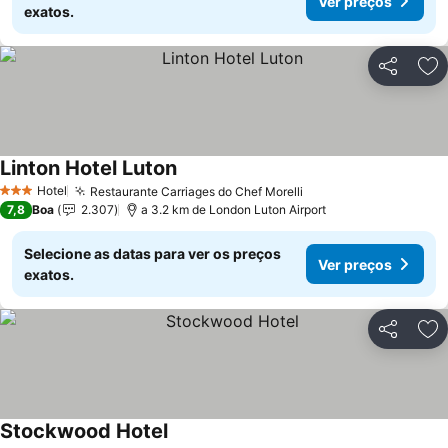
Ver preços
exatos.
Partilhar
Ad
Linton Hotel Luton
Hotel
Restaurante Carriages do Chef Morelli
3 Estrelas
7,8
Boa
2.307
a 3.2 km de London Luton Airport
Selecione as datas para ver os preços
Ver preços
exatos.
Partilhar
Ad
Stockwood Hotel