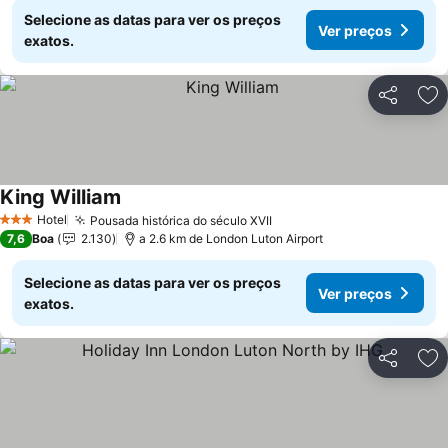
Selecione as datas para ver os preços
Ver preços
exatos.
Partilhar
Ad
King William
Hotel
Pousada histórica do século XVII
3 Estrelas
7,6
Boa
2.130
a 2.6 km de London Luton Airport
Selecione as datas para ver os preços
Ver preços
exatos.
Partilhar
Ad