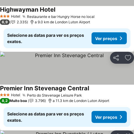
Highwayman Hotel
Hotel
Restaurante e bar Hungry Horse no local
3 Estrelas
6,9
2.335
a 9.0 km de London Luton Airport
Selecione as datas para ver os preços
Ver preços
exatos.
Partilhar
Ad
Premier Inn Stevenage Central
Hotel
Perto do Stevenage Leisure Park
3 Estrelas
8,2
Muito boa
3.796
a 11.3 km de London Luton Airport
Selecione as datas para ver os preços
Ver preços
exatos.