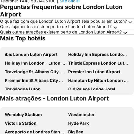
Telefone
:
+44(1582)405100
|
Site oficial
Perguntas frequentes sobre London Luton
Airport
O que faz com que London Luton Airport seja popular em Luton?
Que alojamentos existem perto de London Luton Airport?
Quais outras atrações existem perto de London Luton Airport?
Mais Top hotéis
ibis London Luton Airport
Holiday Inn Express London - Luton Airport By Ihg
Holiday Inn London - Luton Airport By Ihg
Thistle Express London Luton
Travelodge St. Albans City Centre
Premier Inn Luton Airport
Premier Inn St Albans City Centre
Hampton by Hilton London Luton Airport
Travelodge Luton
Old Palace Lodge Hotel
Mais atrações - London Luton Airport
Holiday Inn Express Hemel Hempstead by IHG
Travelodge Hemel Hempstead Gateway
Travelodge Toddington M1 Southbound
Courtyard by Marriott Luton Airport
Wembley Stadium
Westminster
Holiday Inn Express Stevenage By Ihg
Premier Inn Luton Town Centre
Victoria Station
Hyde Park
ICON Hotel
Travelodge Welwyn Garden City
Aeroporto de Londres Stansted
Big Ben
Premier Inn Kings Langley
Premier Inn Stevenage Central