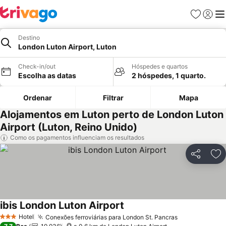
Favoritos
Iniciar
Me
Destino
London Luton Airport, Luton
Check-in/out
Hóspedes e quartos
Escolha as datas
2 hóspedes, 1 quarto.
Ordenar
Filtrar
Mapa
Alojamentos em Luton perto de London Luton
Airport (Luton, Reino Unido)
Como os pagamentos influenciam os resultados
Partilhar
Ad
ibis London Luton Airport
Hotel
Conexões ferroviárias para London St. Pancras
3 Estrelas