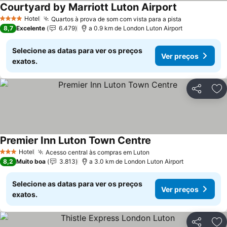
Courtyard by Marriott Luton Airport
Hotel
Quartos à prova de som com vista para a pista
4 Estrelas
8,7
Excelente
6.479
a 0.9 km de London Luton Airport
Selecione as datas para ver os preços
Ver preços
exatos.
Partilhar
Ad
Premier Inn Luton Town Centre
Hotel
Acesso central às compras em Luton
3 Estrelas
8,2
Muito boa
3.813
a 3.0 km de London Luton Airport
Selecione as datas para ver os preços
Ver preços
exatos.
Partilhar