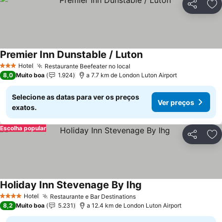
Partilhar
Ad
Premier Inn Dunstable / Luton
Hotel
Restaurante Beefeater no local
3 Estrelas
8,0
Muito boa
1.924
a 7.7 km de London Luton Airport
Selecione as datas para ver os preços
Ver preços
exatos.
Escolha popular
Partilhar
Ad
Holiday Inn Stevenage By Ihg
Hotel
Restaurante e Bar Destinations
4 Estrelas
8,2
Muito boa
5.231
a 12.4 km de London Luton Airport