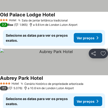
Old Palace Lodge Hotel
Hotel
Sala de jantar britânica tradicional
3 Estrelas
7,7
Boa
1.965
a 9.8 km de London Luton Airport
Selecione as datas para ver os preços
Ver preços
exatos.
Partilhar
Ad
Aubrey Park Hotel
Hotel
Cenário histórico de propriedade arborizada
4 Estrelas
7,1
5.076
a 10.6 km de London Luton Airport
Selecione as datas para ver os preços
Ver preços
exatos.