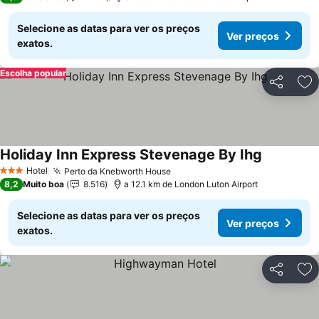
Selecione as datas para ver os preços
Ver preços
exatos.
Escolha popular
Partilhar
Ad
Holiday Inn Express Stevenage By Ihg
Hotel
Perto da Knebworth House
3 Estrelas
8,2
Muito boa
8.516
a 12.1 km de London Luton Airport
Selecione as datas para ver os preços
Ver preços
exatos.
Partilhar
Ad