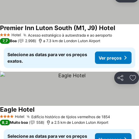
Premier Inn Luton South (M1, J9) Hotel
Hotel
Acesso estratégico à autoestrada e ao aeroporto
3 Estrelas
7,7
Boa
2.998
a 7.3 km de London Luton Airport
Selecione as datas para ver os preços
Ver preços
exatos.
Partilhar
Ad
Eagle Hotel
Hotel
Edifício histórico de tijolos vermelhos de 1854
4 Estrelas
8,2
Muito boa
558
a 2.5 km de London Luton Airport
Selecione as datas para ver os preços