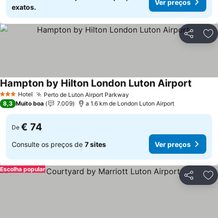
Ver preços
exatos.
Partilhar
Ad
Hampton by Hilton London Luton Airport
Hotel
Perto de Luton Airport Parkway
3 Estrelas
8,3
Muito boa
7.009
a 1.6 km de London Luton Airport
€ 74
De
Consulte os preços de
7 sites
Ver preços
Escolha popular
Partilhar
Ad