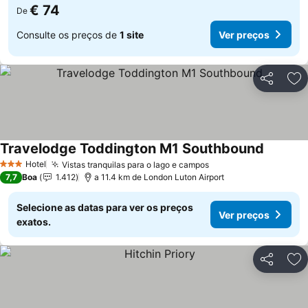
€ 74
De
Consulte os preços de
1 site
Ver preços
Partilhar
Ad
Travelodge Toddington M1 Southbound
Hotel
Vistas tranquilas para o lago e campos
3 Estrelas
7,7
Boa
1.412
a 11.4 km de London Luton Airport
Selecione as datas para ver os preços
Ver preços
exatos.
Partilhar
Ad