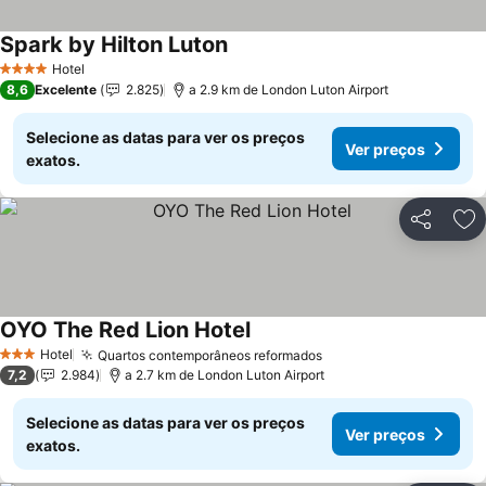
Spark by Hilton Luton
Hotel
4 Estrelas
8,6
Excelente
2.825
a 2.9 km de London Luton Airport
Selecione as datas para ver os preços
Ver preços
exatos.
Partilhar
Ad
OYO The Red Lion Hotel
Hotel
Quartos contemporâneos reformados
3 Estrelas
7,2
2.984
a 2.7 km de London Luton Airport
Selecione as datas para ver os preços
Ver preços
exatos.