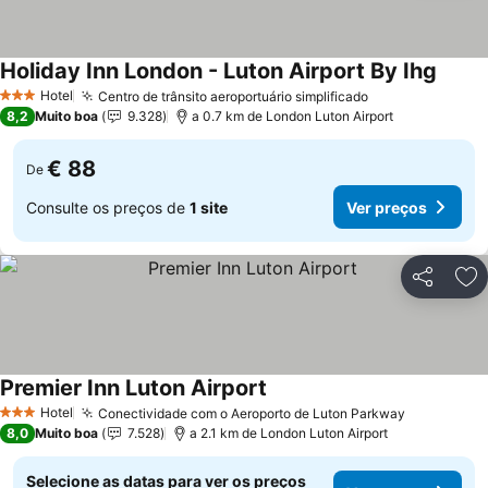
Holiday Inn London - Luton Airport By Ihg
Hotel
Centro de trânsito aeroportuário simplificado
3 Estrelas
8,2
Muito boa
9.328
a 0.7 km de London Luton Airport
€ 88
De
Consulte os preços de
1 site
Ver preços
Partilhar
Ad
Premier Inn Luton Airport
Hotel
Conectividade com o Aeroporto de Luton Parkway
3 Estrelas
8,0
Muito boa
7.528
a 2.1 km de London Luton Airport
Selecione as datas para ver os preços