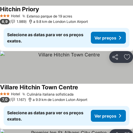
Hitchin Priory
Hotel
Extenso parque de 19 acres
3 Estrelas
6,9
1.989
a 9.8 km de London Luton Airport
Selecione as datas para ver os preços
Ver preços
exatos.
Partilhar
Ad
Villare Hitchin Town Centre
Hotel
Culinária italiana sofisticada
3 Estrelas
7,0
1.167
a 9.9 km de London Luton Airport
Selecione as datas para ver os preços
Ver preços
exatos.