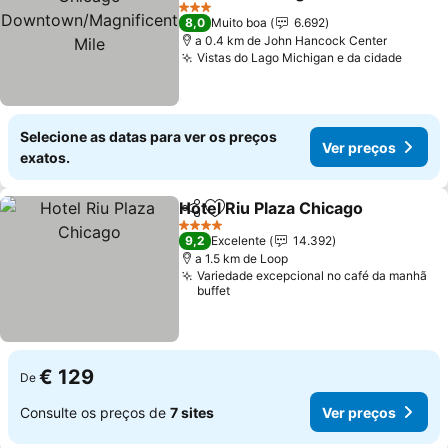
Mile
Ver preços
3 Estrelas
8,0
Muito boa
6.692
a 0.4 km de John Hancock Center
Vistas do Lago Michigan e da cidade
Ver p
Selecione as datas para ver os preços
Ver preços
exatos.
Hotel Riu Plaza Chicago
Partilhar
Adicionar aos favoritos
Ve
4 Estrelas
9,2
Excelente
14.392
a 1.5 km de Loop
Variedade excepcional no café da manhã
buffet
€ 129
De
Consulte os preços de
7 sites
Ver preços