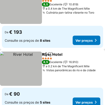
Ver preços
4 Estrelas
8,5
Excelente
10.619
a 0.4 km de The Magnificent Mile
Culinária pan-latina vibrante no Toro
Ver p
€ 193
De
Consulte os preços de
8 sites
Ver preços
River Hotel
Partilhar
Adicionar aos favoritos
Ver preços
4 Estrelas
8,5
Excelente
16.910
a 0.2 km de The Magnificent Mile
Vistas panorâmicas do rio e da cidade
Ver 
€ 90
De
Consulte os preços de
5 sites
Ver preços