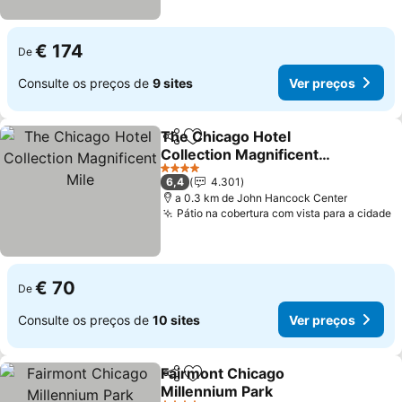
€ 174
De
Consulte os preços de
9 sites
Ver preços
The Chicago Hotel
Partilhar
Adicionar aos favoritos
Collection Magnificent
Mile
Ver preços
4 Estrelas
6,4
4.301
a 0.3 km de John Hancock Center
Pátio na cobertura com vista para a cidade
V
€ 70
De
Consulte os preços de
10 sites
Ver preços
Fairmont Chicago
Partilhar
Adicionar aos favoritos
Millennium Park