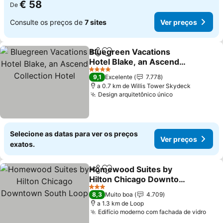
€ 58
De
Consulte os preços de
7 sites
Ver preços
Bluegreen Vacations
Partilhar
Adicionar aos favoritos
Hotel Blake, an Ascend
Collection Hotel
Ver preços
4 Estrelas
9,1
Excelente
7.778
a 0.7 km de Willis Tower Skydeck
Design arquitetônico único
Ver preços
Selecione as datas para ver os preços
Ver preços
exatos.
Homewood Suites by
Partilhar
Adicionar aos favoritos
Hilton Chicago Downtown
South Loop
Ver preços
3 Estrelas
8,3
Muito boa
4.709
a 1.3 km de Loop
Edifício moderno com fachada de vidro
Ver 