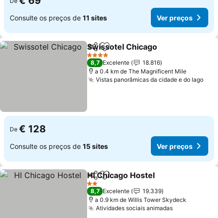
€ 69
De
Consulte os preços de
11 sites
Ver preços
Swissotel Chicago
Partilhar
Adicionar aos favoritos
Ver pre
4 Estrelas
8,7
Excelente
18.816
a 0.4 km de The Magnificent Mile
Vistas panorâmicas da cidade e do lago
Ver
€ 128
De
Consulte os preços de
15 sites
Ver preços
HI Chicago Hostel
Partilhar
Adicionar aos favoritos
Ver preç
2 Estrelas
8,7
Excelente
19.339
a 0.9 km de Willis Tower Skydeck
Atividades sociais animadas
Ver preços