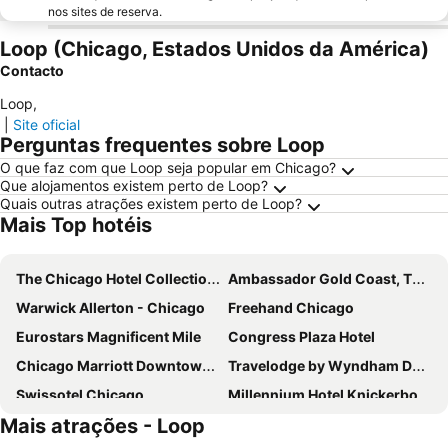
nos sites de reserva.
Loop (Chicago, Estados Unidos da América)
Contacto
Loop
,
|
Site oficial
Perguntas frequentes sobre Loop
O que faz com que Loop seja popular em Chicago?
Que alojamentos existem perto de Loop?
Quais outras atrações existem perto de Loop?
Mais Top hotéis
The Chicago Hotel Collection Magnificent Mile
Ambassador Gold Coast, The Chicago Hotel Collection
Warwick Allerton - Chicago
Freehand Chicago
Eurostars Magnificent Mile
Congress Plaza Hotel
Chicago Marriott Downtown Magnificent Mile
Travelodge by Wyndham Downtown Chicago
Swissotel Chicago
Millennium Hotel Knickerbocker Chicago
Mais atrações - Loop
The Wade
Hilton Chicago/Magnificent Mile Suites