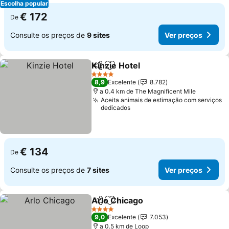
Escolha popular
€ 172
De
Consulte os preços de
9 sites
Ver preços
Kinzie Hotel
Partilhar
Adicionar aos favoritos
Ver preços
4 Estrelas
8,9
Excelente
8.782
a 0.4 km de The Magnificent Mile
Aceita animais de estimação com serviços
dedicados
€ 134
De
Consulte os preços de
7 sites
Ver preços
Arlo Chicago
Partilhar
Adicionar aos favoritos
Ver preços
4 Estrelas
9,0
Excelente
7.053
a 0.5 km de Loop