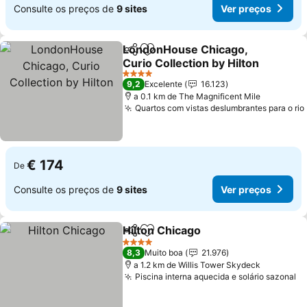
Consulte os preços de
9 sites
Ver preços
LondonHouse Chicago,
Partilhar
Adicionar aos favoritos
Curio Collection by Hilton
Ver preços
4 Estrelas
9,2
Excelente
16.123
a 0.1 km de The Magnificent Mile
Quartos com vistas deslumbrantes para o rio
€ 174
De
Consulte os preços de
9 sites
Ver preços
Hilton Chicago
Partilhar
Adicionar aos favoritos
Ver preços
4 Estrelas
8,3
Muito boa
21.976
a 1.2 km de Willis Tower Skydeck
Piscina interna aquecida e solário sazonal
Ve