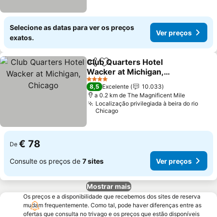
Selecione as datas para ver os preços
Ver preços
exatos.
Club Quarters Hotel
Partilhar
Adicionar aos favoritos
Wacker at Michigan,
Chicago
Ver preços
4 Estrelas
8,5
Excelente
10.033
a 0.2 km de The Magnificent Mile
Localização privilegiada à beira do rio
Chicago
€ 78
De
Consulte os preços de
7 sites
Ver preços
Mostrar mais
Os preços e a disponibilidade que recebemos dos sites de reserva
mudam frequentemente. Como tal, pode haver diferenças entre as
ofertas que consulta no trivago e os preços que estão disponíveis