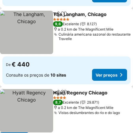
The Langham, Chicago
Partilhar
Adicionar aos favoritos
Ver
5 Estrelas
9,6
Excelente
8.127
a 0.2 km de The Magnificent Mile
Culinária americana sazonal do restaurante
Travelle
€ 440
De
Consulte os preços de
10 sites
Ver preços
Hyatt Regency Chicago
Partilhar
Adicionar aos favoritos
Ve
4 Estrelas
8,7
Excelente
29.871
a 0.2 km de The Magnificent Mile
Vistas deslumbrantes do rio e do lago
Ver p