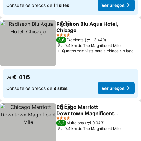
Consulte os preços de
11 sites
Ver preços
Radisson Blu Aqua Hotel,
Partilhar
Adicionar aos favoritos
Chicago
Ver preços
4 Estrelas
8,6
Excelente
13.449
a 0.4 km de The Magnificent Mile
Quartos com vista para a cidade e o lago
Ver
€ 416
De
Consulte os preços de
9 sites
Ver preços
Chicago Marriott
Partilhar
Adicionar aos favoritos
Downtown Magnificent
Mile
Ver preços
4 Estrelas
8,2
Muito boa
9.043
a 0.4 km de The Magnificent Mile