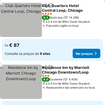
Club Quarters Hotel
Partilhar
Adicionar aos favoritos
Central Loop, Chicago
Ver preços
4 Estrelas
8,3
Muito boa
14.386
a 0.4 km de Willis Tower Skydeck
Pub estilo inglês no local
Ver preços
€ 87
De
Consulte os preços de
9 sites
Ver preços
Residence Inn by Marriott
Partilhar
Adicionar aos favoritos
Chicago Downtown/Loop
Ver preços
3 Estrelas
9,0
Excelente
4.406
a 0.4 km de Willis Tower Skydeck
Restaurante e bar americano no local
Ver p