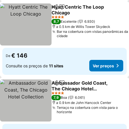
Hyatt Centric The Loop
Partilhar
Adicionar aos favoritos
Chicago
Ver preços
4 Estrelas
8,7
Excelente
6.930
a 0.5 km de Willis Tower Skydeck
Bar na cobertura com vistas panorâmicas da
cidade
€ 146
De
Consulte os preços de
11 sites
Ver preços
Ambassador Gold Coast,
Partilhar
Adicionar aos favoritos
The Chicago Hotel
Collection
Ver preços
4 Estrelas
7,9
Boa
6.061
a 0.9 km de John Hancock Center
Terraço na cobertura com vista para o
horizonte