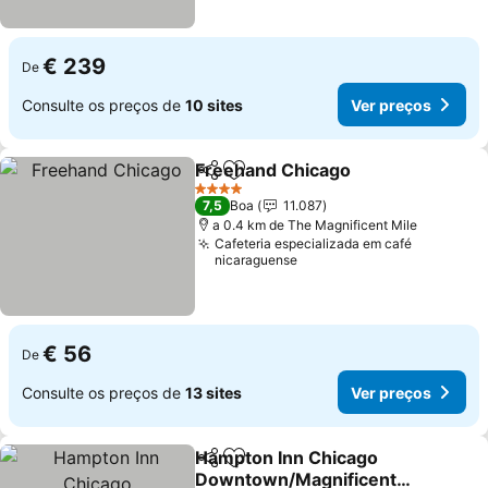
€ 239
De
Consulte os preços de
10 sites
Ver preços
Freehand Chicago
Partilhar
Adicionar aos favoritos
Ver pre
4 Estrelas
7,5
Boa
11.087
a 0.4 km de The Magnificent Mile
Cafeteria especializada em café
nicaraguense
€ 56
De
Consulte os preços de
13 sites
Ver preços
Hampton Inn Chicago
Partilhar
Adicionar aos favoritos
Downtown/Magnificent