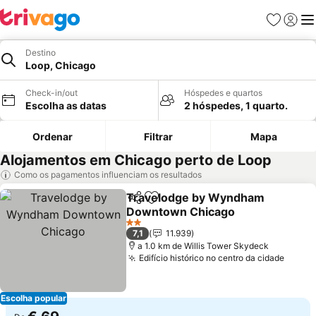
Favoritos
Iniciar
Me
Destino
Loop, Chicago
Check-in/out
Hóspedes e quartos
Escolha as datas
2 hóspedes, 1 quarto.
Ordenar
Filtrar
Mapa
Alojamentos em Chicago perto de Loop
Como os pagamentos influenciam os resultados
Travelodge by Wyndham
Partilhar
Adicionar aos favoritos
Downtown Chicago
Ver preços
2 Estrelas
7,1
11.939
a 1.0 km de Willis Tower Skydeck
Edifício histórico no centro da cidade
Ver p
Escolha popular