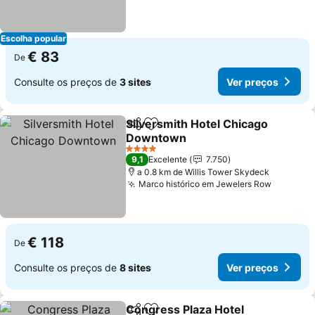
Escolha popular
€ 83
De
Consulte os preços de
3 sites
Ver preços
Silversmith Hotel Chicago
Partilhar
Adicionar aos favoritos
Downtown
Ver preços
4 Estrelas
9,1
Excelente
7.750
a 0.8 km de Willis Tower Skydeck
Marco histórico em Jewelers Row
Ver pre
€ 118
De
Consulte os preços de
8 sites
Ver preços
Congress Plaza Hotel