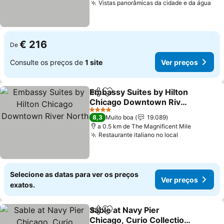
Vistas panorâmicas da cidade e da água
Ver
€ 216
De
Consulte os preços de
1 site
Ver preços
Embassy Suites by Hilton
Partilhar
Adicionar aos favoritos
Chicago Downtown River
North
Ver preços
4 Estrelas
8,3
Muito boa
19.089
a 0.5 km de The Magnificent Mile
Restaurante italiano no local
Ver preços
Selecione as datas para ver os preços
Ver preços
exatos.
Sable at Navy Pier
Partilhar
Adicionar aos favoritos
Chicago, Curio Collection