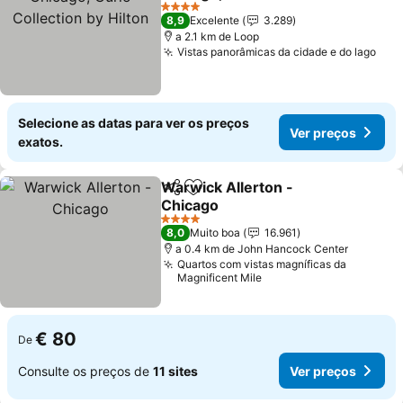
by Hilton
Ver preços
4 Estrelas
8,9
Excelente
3.289
a 2.1 km de Loop
Vistas panorâmicas da cidade e do lago
Ver
Selecione as datas para ver os preços
Ver preços
exatos.
Warwick Allerton -
Partilhar
Adicionar aos favoritos
Chicago
Ver preços
4 Estrelas
8,0
Muito boa
16.961
a 0.4 km de John Hancock Center
Quartos com vistas magníficas da
Magnificent Mile
€ 80
De
Consulte os preços de
11 sites
Ver preços