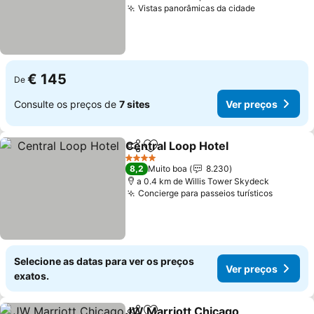
Vistas panorâmicas da cidade
Ver preços
€ 145
De
Consulte os preços de
7 sites
Ver preços
Central Loop Hotel
Partilhar
Adicionar aos favoritos
Ver pre
4 Estrelas
8,2
Muito boa
8.230
a 0.4 km de Willis Tower Skydeck
Concierge para passeios turísticos
Ver pre
Selecione as datas para ver os preços
Ver preços
exatos.
JW Marriott Chicago