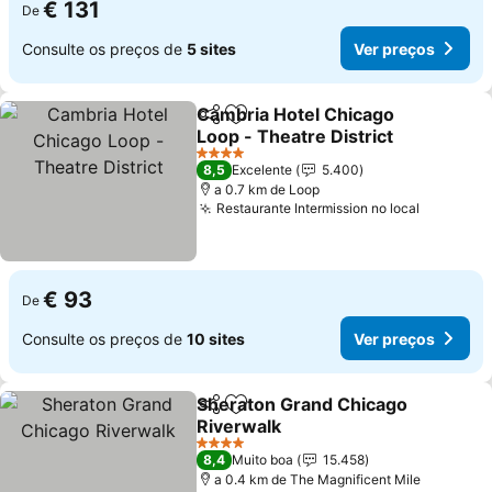
€ 131
De
Consulte os preços de
5 sites
Ver preços
Cambria Hotel Chicago
Partilhar
Adicionar aos favoritos
Loop - Theatre District
Ver preços
4 Estrelas
8,5
Excelente
5.400
a 0.7 km de Loop
Restaurante Intermission no local
Ver preç
€ 93
De
Consulte os preços de
10 sites
Ver preços
Sheraton Grand Chicago
Partilhar
Adicionar aos favoritos
Riverwalk
Ver preços
4 Estrelas
8,4
Muito boa
15.458
a 0.4 km de The Magnificent Mile