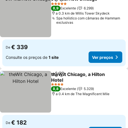
Partilhar
Adicionar aos favoritos
Ver p
5 Estrelas
8,9
Excelente
6.299
a 0.3 km de Willis Tower Skydeck
Spa holístico com câmaras de Hammam
exclusivas
€ 339
De
Consulte os preços de
1 site
Ver preços
theWit Chicago, a Hilton
Partilhar
Adicionar aos favoritos
Hotel
Ver preços
4 Estrelas
8,8
Excelente
5.329
a 0.4 km de The Magnificent Mile
€ 182
De