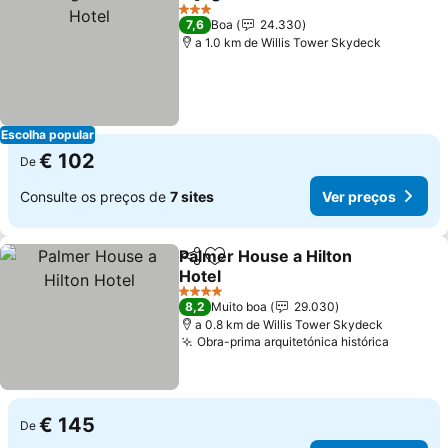
Partilhar
Adicionar aos favoritos
Ver 
3 Estrelas
7,6
Boa
24.330
a 1.0 km de Willis Tower Skydeck
Escolha popular
€ 102
De
Consulte os preços de
7 sites
Ver preços
Palmer House a Hilton
Partilhar
Adicionar aos favoritos
Hotel
Ver preços
4 Estrelas
8,2
Muito boa
29.030
a 0.8 km de Willis Tower Skydeck
Obra-prima arquitetónica histórica
Ver pre
€ 145
De