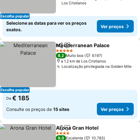
Los Cristianos
Escolha popular
Selecione as datas para ver os preços
Ver preços
exatos.
Mediterranean Palace
Partilhar
Adicionar aos favoritos
5 Estrelas
8,2
Muito boa
9.197
a 1.2 km de Los Cristianos
Localização privilegiada na Golden Mile
Escolha popular
€ 185
De
Consulte os preços de
15 sites
Ver preços
Arona Gran Hotel
Partilhar
Adicionar aos favoritos
4 Estrelas
9,0
Excelente
10.783