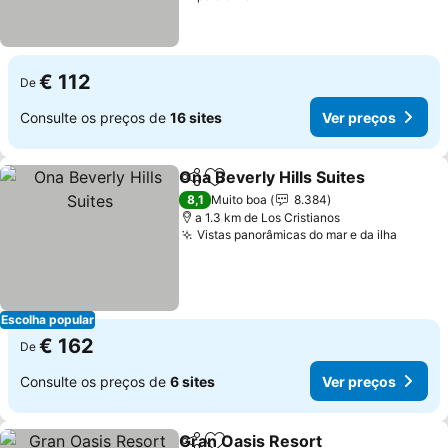
€ 112
De
Consulte os preços de
16 sites
Ver preços
Ona Beverly Hills Suites
Partilhar
Adicionar aos favoritos
8,1
Muito boa
8.384
a 1.3 km de Los Cristianos
Vistas panorâmicas do mar e da ilha
Escolha popular
€ 162
De
Consulte os preços de
6 sites
Ver preços
Gran Oasis Resort