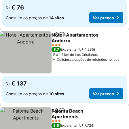
€ 76
De
Consulte os preços de
14 sites
Ver preços
Hotel-Apartamentos
Partilhar
Adicionar aos favoritos
Andorra
3 Estrelas
8,7
Excelente
4.235
a 1.2 km de Los Cristianos
Deliciosas opções de refeições no local
€ 137
De
Consulte os preços de
10 sites
Ver preços
Paloma Beach
Partilhar
Adicionar aos favoritos
Apartments
3 Estrelas
8,6
Excelente
7.724