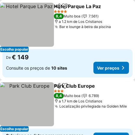
Hotel Parque La Paz
Partilhar
Adicionar aos favoritos
4 Estrelas
8,4
Muito boa
7.561
a 1.2 km de Los Cristianos
Bar e lounge à beira da piscina
Escolha popular
€ 149
De
Consulte os preços de
10 sites
Ver preços
Park Club Europe
Partilhar
Adicionar aos favoritos
3 Estrelas
8,4
Muito boa
6.789
a 1.7 km de Los Cristianos
Localização privilegiada na Golden Mile
Escolha popular