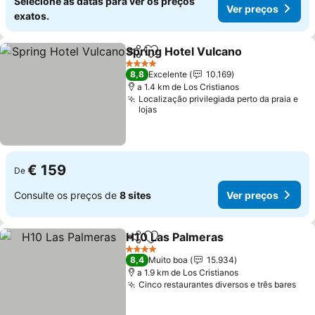
Selecione as datas para ver os preços
Ver preços
exatos.
Spring Hotel Vulcano
Partilhar
Adicionar aos favoritos
4 Estrelas
8,8
Excelente
10.169
a 1.4 km de Los Cristianos
Localização privilegiada perto da praia e
lojas
€ 159
De
Consulte os preços de
8 sites
Ver preços
H10 Las Palmeras
Partilhar
Adicionar aos favoritos
4 Estrelas
8,4
Muito boa
15.934
a 1.9 km de Los Cristianos
Cinco restaurantes diversos e três bares