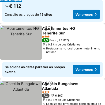
€ 112
De
Consulte os preços de
15 sites
Ver preços
Apartamentos HG
Partilhar
Adicionar aos favoritos
Tenerife Sur
3 Estrelas
7,5
Boa
2.817
a 0.8 km de Los Cristianos
Restaurante no local com entretenimento
noturno
Selecione as datas para ver os preços
Ver preços
exatos.
Checkin Bungalows
Partilhar
Adicionar aos favoritos
Atlántida
3 Estrelas
7,2
6.869
a 0.8 km de Los Cristianos
Localização privilegiada perto da praia de