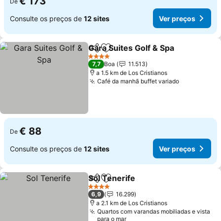
€ 173
De
Consulte os preços de
12 sites
Ver preços
Gara Suites Golf & Spa
Partilhar
Adicionar aos favoritos
4 Estrelas
7,7
Boa
11.513
a 1.5 km de Los Cristianos
Café da manhã buffet variado
€ 88
De
Consulte os preços de
12 sites
Ver preços
Sol Tenerife
Partilhar
Adicionar aos favoritos
4 Estrelas
6,9
16.299
a 2.1 km de Los Cristianos
Quartos com varandas mobiliadas e vista
para o mar