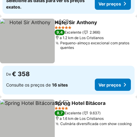
Selecione as datas para ver os preços
Ver preços
exatos.
Hotel Sir Anthony
Partilhar
Adicionar aos favoritos
5 Estrelas
9,4
Excelente
2.966
a 1.2 km de Los Cristianos
Pequeno-almoço excecional com pratos
quentes
€ 358
De
Consulte os preços de
16 sites
Ver preços
Spring Hotel Bitácora
Partilhar
Adicionar aos favoritos
4 Estrelas
8,7
Excelente
9.637
a 1.6 km de Los Cristianos
Culinária diversificada com show cooking