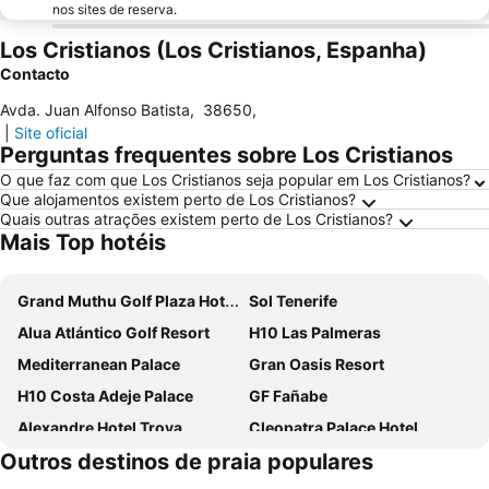
nos sites de reserva.
Los Cristianos (Los Cristianos, Espanha)
Contacto
Avda. Juan Alfonso Batista
,
38650
,
|
Site oficial
Perguntas frequentes sobre Los Cristianos
O que faz com que Los Cristianos seja popular em Los Cristianos?
Que alojamentos existem perto de Los Cristianos?
Quais outras atrações existem perto de Los Cristianos?
Mais Top hotéis
Grand Muthu Golf Plaza Hotel & Spa
Sol Tenerife
Alua Atlántico Golf Resort
H10 Las Palmeras
Mediterranean Palace
Gran Oasis Resort
H10 Costa Adeje Palace
GF Fañabe
Alexandre Hotel Troya
Cleopatra Palace Hotel
Outros destinos de praia populares
Alexandre Gala
Tagoro Family & Fun Costa Adeje