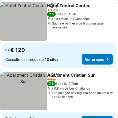
Hotel Zentral Center
Partilhar
Adicionar aos favoritos
4 Estrelas
7,6
Boa
4.840
a 1.3 km de Los Cristianos
Sauna e banheira de hidromassagem
relaxantes
€ 120
De
Consulte os preços de
13 sites
Ver preços
Apartment Cristian Sur
Partilhar
Adicionar aos favoritos
3 Estrelas
7,6
Boa
2.709
a 0.8 km de Los Cristianos
Localização privilegiada perto da praia de
Los Cristianos