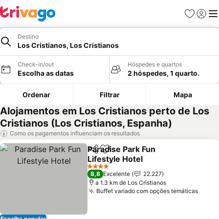
Favoritos
Iniciar
Me
Destino
Los Cristianos, Los Cristianos
Check-in/out
Hóspedes e quartos
Escolha as datas
2 hóspedes, 1 quarto.
Ordenar
Filtrar
Mapa
Alojamentos em Los Cristianos perto de Los
Cristianos (Los Cristianos, Espanha)
Como os pagamentos influenciam os resultados
Paradise Park Fun
Partilhar
Adicionar aos favoritos
Lifestyle Hotel
4 Estrelas
8,8
Excelente
22.227
a 1.3 km de Los Cristianos
Buffet variado com opções temáticas
Escolha popular