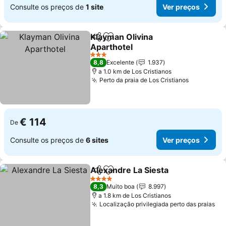
Consulte os preços de
1 site
Ver preços
Klayman Olivina
Partilhar
Adicionar aos favoritos
Aparthotel
3 Estrelas
8,8
Excelente
1.937
a 1.0 km de Los Cristianos
Perto da praia de Los Cristianos
€ 114
De
Consulte os preços de
6 sites
Ver preços
Alexandre La Siesta
Partilhar
Adicionar aos favoritos
4 Estrelas
8,3
Muito boa
8.997
a 1.8 km de Los Cristianos
Localização privilegiada perto das praias