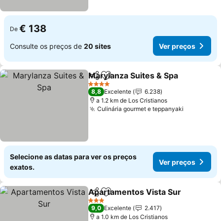
€ 138
De
Consulte os preços de
20 sites
Ver preços
Marylanza Suites & Spa
Partilhar
Adicionar aos favoritos
4 Estrelas
8,8
Excelente
6.238
a 1.2 km de Los Cristianos
Culinária gourmet e teppanyaki
Selecione as datas para ver os preços
Ver preços
exatos.
Apartamentos Vista Sur
Partilhar
Adicionar aos favoritos
3 Estrelas
9,0
Excelente
2.417
a 1.0 km de Los Cristianos