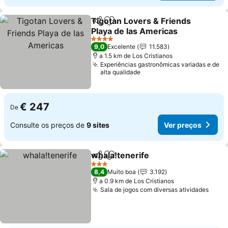
Tigotan Lovers & Friends
Partilhar
Adicionar aos favoritos
Playa de las Americas
4 Estrelas
9,0
Excelente
11.583
a 1.5 km de Los Cristianos
Experiências gastronômicas variadas e de
alta qualidade
€ 247
De
Consulte os preços de
9 sites
Ver preços
whala!tenerife
Partilhar
Adicionar aos favoritos
3 Estrelas
8,4
Muito boa
3.192
a 0.9 km de Los Cristianos
Sala de jogos com diversas atividades