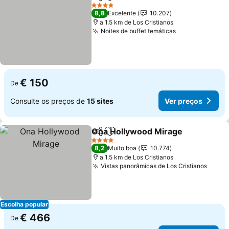
Partilhar
Adicionar aos favoritos
4 Estrelas
8,8
Excelente
10.207
a 1.5 km de Los Cristianos
Noites de buffet temáticas
€ 150
De
Consulte os preços de
15 sites
Ver preços
Ona Hollywood Mirage
Partilhar
Adicionar aos favoritos
4 Estrelas
8,2
Muito boa
10.774
a 1.5 km de Los Cristianos
Vistas panorâmicas de Los Cristianos
Escolha popular
€ 466
De