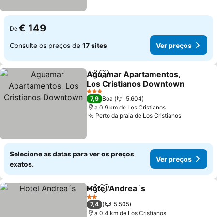
€ 149
De
Consulte os preços de
17 sites
Ver preços
Aguamar Apartamentos,
Partilhar
Adicionar aos favoritos
Los Cristianos Downtown
3 Estrelas
7,9
Boa
5.604
a 0.9 km de Los Cristianos
Perto da praia de Los Cristianos
Selecione as datas para ver os preços
Ver preços
exatos.
Hotel Andrea´s
Partilhar
Adicionar aos favoritos
2 Estrelas
7,4
5.505
a 0.4 km de Los Cristianos