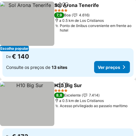
Sol Arona Tenerife
Partilhar
Adicionar aos favoritos
4 Estrelas
7,9
Boa
4.616
a 0.5 km de Los Cristianos
Ponto de ônibus conveniente em frente ao
hotel
Escolha popular
€ 140
De
Consulte os preços de
13 sites
Ver preços
H10 Big Sur
Partilhar
Adicionar aos favoritos
4 Estrelas
8,8
Excelente
7.414
a 0.5 km de Los Cristianos
Acesso privilegiado ao passeio marítimo