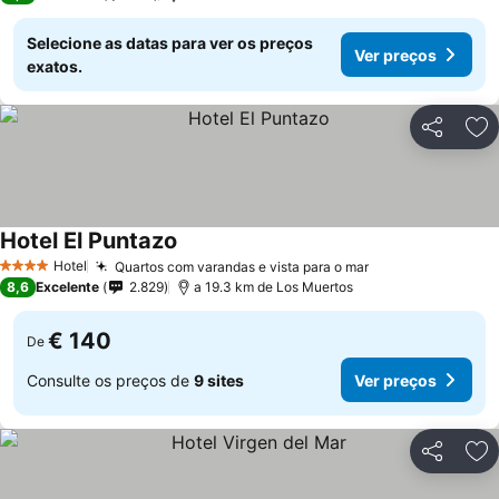
Selecione as datas para ver os preços
Ver preços
exatos.
Partilhar
Ad
Hotel El Puntazo
Hotel
Quartos com varandas e vista para o mar
4 Estrelas
8,6
Excelente
2.829
a 19.3 km de Los Muertos
€ 140
De
Consulte os preços de
9 sites
Ver preços
Partilhar
Ad