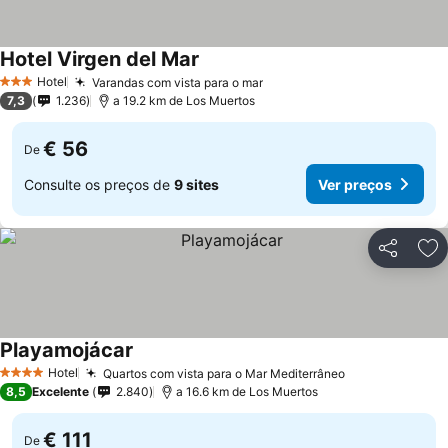
Hotel Virgen del Mar
Hotel
Varandas com vista para o mar
3 Estrelas
7,3
1.236
a 19.2 km de Los Muertos
€ 56
De
Consulte os preços de
9 sites
Ver preços
Partilhar
Ad
Playamojácar
Hotel
Quartos com vista para o Mar Mediterrâneo
4 Estrelas
8,5
Excelente
2.840
a 16.6 km de Los Muertos
€ 111
De