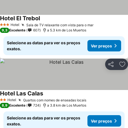
Hotel El Trebol
Hotel
Sala de TV relaxante com vista para o mar
3 Estrelas
9,3
Excelente
607
a 5.3 km de Los Muertos
Selecione as datas para ver os preços
Ver preços
exatos.
Partilhar
Ad
Hotel Las Calas
Hotel
Quartos com nomes de enseadas locais
2 Estrelas
8,9
Excelente
724
a 3.8 km de Los Muertos
Selecione as datas para ver os preços
Ver preços
exatos.