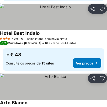
Partilhar
Ad
Hotel Best Indalo
Hotel
Piscina infantil com navio pirata
4 Estrelas
8,2
Muito boa
8.543
a 16.9 km de Los Muertos
€ 48
De
Consulte os preços de
15 sites
Ver preços
Partilhar
Ad
Arto Blanco