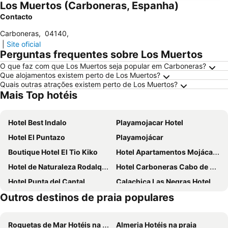
Los Muertos (Carboneras, Espanha)
Contacto
Carboneras
,
04140
,
|
Site oficial
Perguntas frequentes sobre Los Muertos
O que faz com que Los Muertos seja popular em Carboneras?
Que alojamentos existem perto de Los Muertos?
Quais outras atrações existem perto de Los Muertos?
Mais Top hotéis
Hotel Best Indalo
Playamojacar Hotel
Hotel El Puntazo
Playamojácar
Boutique Hotel El Tio Kiko
Hotel Apartamentos Mojácar Beach
Hotel de Naturaleza Rodalquilar Spa Cabo de Gata
Hotel Carboneras Cabo de Gata
Hotel Punta del Cantal
Calachica Las Negras Hotel Boutique
Outros destinos de praia populares
La Almendra y El Gitano
Hotel Virgen del Mar
Hotel El Dorado
Calagrande
Roquetas de Mar Hotéis na praia
Almeria Hotéis na praia
Hotel Las Calas
Hotel Alboran