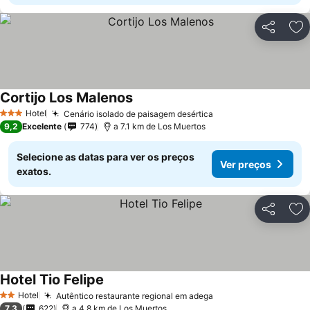
Partilhar
Ad
Cortijo Los Malenos
Hotel
Cenário isolado de paisagem desértica
3 Estrelas
9,2
Excelente
774
a 7.1 km de Los Muertos
Selecione as datas para ver os preços
Ver preços
exatos.
Partilhar
Ad
Hotel Tio Felipe
Hotel
Autêntico restaurante regional em adega
2 Estrelas
7,3
622
a 4.8 km de Los Muertos