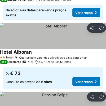
Selecione as datas para ver os preços
Ver preços
exatos.
Partilhar
Ad
Hotel Alboran
Hotel
Quartos com varandas privativas e vista para o mar
2 Estrelas
9,1
Excelente
717
a 4.6 km de Los Muertos
€ 73
De
Consulte os preços de
6 sites
Ver preços
Partilhar
Ad