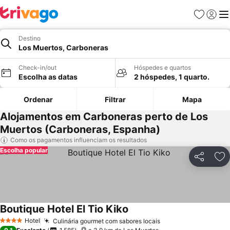
Favoritos
Iniciar
Me
Destino
Los Muertos, Carboneras
Check-in/out
Hóspedes e quartos
Escolha as datas
2 hóspedes, 1 quarto.
Ordenar
Filtrar
Mapa
Alojamentos em Carboneras perto de Los
Muertos (Carboneras, Espanha)
Como os pagamentos influenciam os resultados
Escolha popular
Partilhar
Ad
Boutique Hotel El Tio Kiko
Hotel
Culinária gourmet com sabores locais
4 Estrelas