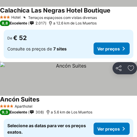
Calachica Las Negras Hotel Boutique
Hotel
Terraços espaçosos com vistas diversas
3 Estrelas
8,8
Excelente
2.017
a 12.6 km de Los Muertos
€ 52
De
Consulte os preços de
7 sites
Ver preços
Partilhar
Ad
Ancón Suites
Aparthotel
4 Estrelas
9,3
Excelente
308
a 5.6 km de Los Muertos
Selecione as datas para ver os preços
Ver preços
exatos.