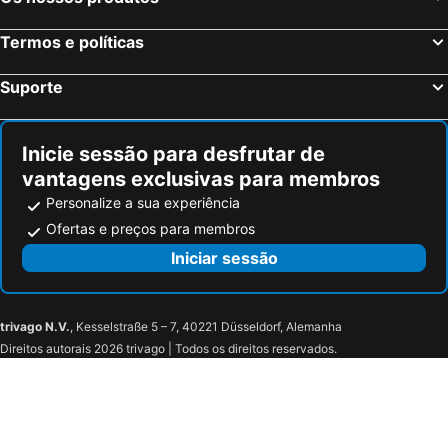
Lucainena de las Torres Hotéis na praia
Pechina Hotéis na praia
Beires Hotéis na praia
Vélez Blanco Hotéis na praia
Termos e políticas
Bacares Hotéis na praia
Antas Hotéis na praia
Suporte
Fondón Hotéis na praia
Rodalquilar Hotéis na praia
Inicie sessão para desfrutar de
vantagens exclusivas para membros
Personalize a sua experiência
Ofertas e preços para membros
Iniciar sessão
trivago N.V.
, Kesselstraße 5 – 7, 40221 Düsseldorf, Alemanha
Direitos autorais 2026 trivago | Todos os direitos reservados.