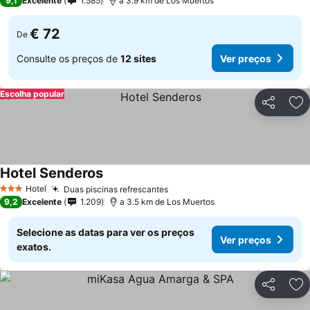
9,1
Excelente
1.585
a 3.9 km de Los Muertos
€ 72
De
Consulte os preços de
12 sites
Ver preços
Escolha popular
Partilhar
Ad
Hotel Senderos
Hotel
Duas piscinas refrescantes
3 Estrelas
9,2
Excelente
1.209
a 3.5 km de Los Muertos
Selecione as datas para ver os preços
Ver preços
exatos.
Partilhar
Ad