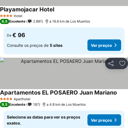
Playamojacar Hotel
Hotel
4 Estrelas
8,5
Excelente
2.881
a 16.6 km de Los Muertos
€ 96
De
Consulte os preços de
5 sites
Ver preços
Partilhar
Ad
Apartamentos EL POSAERO Juan Mariano
Aparthotel
4 Estrelas
9,5
Excelente
187
a 4.8 km de Los Muertos
Selecione as datas para ver os preços
Ver preços
exatos.