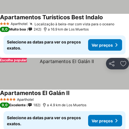
Apartamentos Turísticos Best Indalo
Aparthotel
Localização à beira-mar com vista para o oceano
3 Estrelas
8,0
Muito boa
242
a 16.9 km de Los Muertos
Selecione as datas para ver os preços
Ver preços
exatos.
Escolha popular
Partilhar
Ad
Apartamentos El Galán II
Aparthotel
5 Estrelas
9,0
Excelente
182
a 4.9 km de Los Muertos
Selecione as datas para ver os preços
Ver preços
exatos.