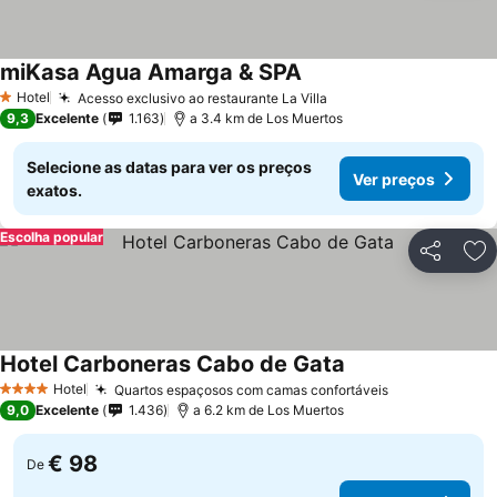
miKasa Agua Amarga & SPA
Hotel
Acesso exclusivo ao restaurante La Villa
1 Estrelas
9,3
Excelente
1.163
a 3.4 km de Los Muertos
Selecione as datas para ver os preços
Ver preços
exatos.
Escolha popular
Partilhar
Ad
Hotel Carboneras Cabo de Gata
Hotel
Quartos espaçosos com camas confortáveis
4 Estrelas
9,0
Excelente
1.436
a 6.2 km de Los Muertos
€ 98
De