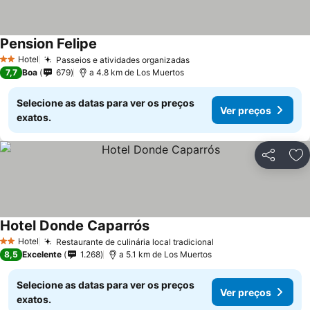
Pension Felipe
Hotel
Passeios e atividades organizadas
2 Estrelas
7,7
Boa
679
a 4.8 km de Los Muertos
Selecione as datas para ver os preços
Ver preços
exatos.
Partilhar
Ad
Hotel Donde Caparrós
Hotel
Restaurante de culinária local tradicional
2 Estrelas
8,5
Excelente
1.268
a 5.1 km de Los Muertos
Selecione as datas para ver os preços
Ver preços
exatos.