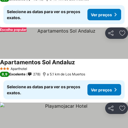
Selecione as datas para ver os preços
Ver preços
exatos.
Escolha popular
Partilhar
Ad
Apartamentos Sol Andaluz
Aparthotel
3 Estrelas
8,9
Excelente
278
a 5.1 km de Los Muertos
Selecione as datas para ver os preços
Ver preços
exatos.
Partilhar
Ad