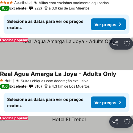
Aparthotel
Villas com cozinhas totalmente equipadas
4 Estrelas
9,5
Excelente
222
a 3.9 km de Los Muertos
Selecione as datas para ver os preços
Ver preços
exatos.
Escolha popular
Partilhar
Ad
Real Agua Amarga La Joya - Adults Only
Hotel
Suítes chiques com decoração exclusiva
1 Estrelas
9,6
Excelente
810
a 4.3 km de Los Muertos
Selecione as datas para ver os preços
Ver preços
exatos.
Escolha popular
Partilhar
Ad