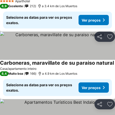
Aparthotel
5 Estrelas
8,9
Excelente
212
a 3.4 km de Los Muertos
Selecione as datas para ver os preços
Ver preços
exatos.
Partilhar
Ad
Carboneras, maravillate de su paraiso natural
Casa/apartamento inteiro
8,4
Muito boa
166
a 4.9 km de Los Muertos
Selecione as datas para ver os preços
Ver preços
exatos.
Partilhar
Ad