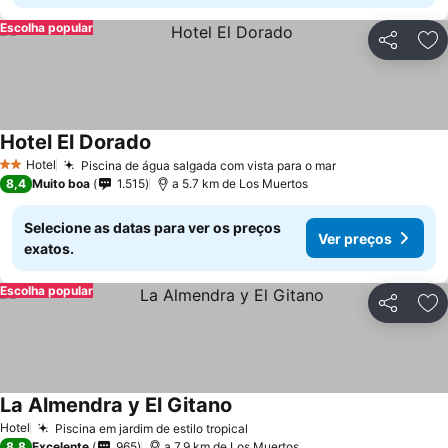
Escolha popular
Partilhar
Ad
Hotel El Dorado
Hotel
Piscina de água salgada com vista para o mar
2 Estrelas
8,4
Muito boa
1.515
a 5.7 km de Los Muertos
Selecione as datas para ver os preços
Ver preços
exatos.
Escolha popular
Partilhar
Ad
La Almendra y El Gitano
Hotel
Piscina em jardim de estilo tropical
8,8
Excelente
965
a 7.9 km de Los Muertos