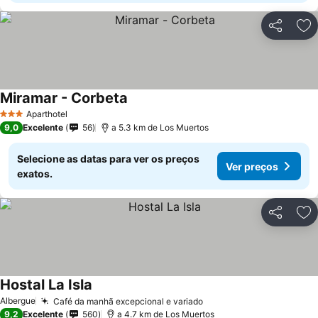
Partilhar
Ad
Miramar - Corbeta
Aparthotel
3 Estrelas
9,0
Excelente
56
a 5.3 km de Los Muertos
Selecione as datas para ver os preços
Ver preços
exatos.
Partilhar
Ad
Hostal La Isla
Albergue
Café da manhã excepcional e variado
9,2
Excelente
560
a 4.7 km de Los Muertos