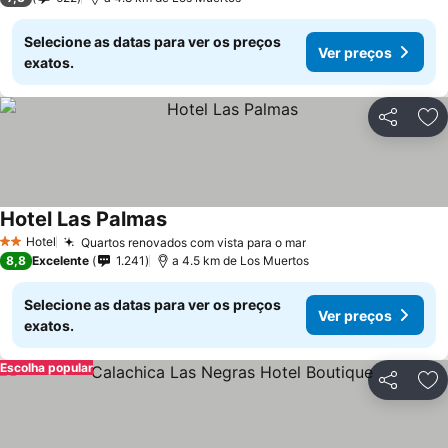
Selecione as datas para ver os preços
Ver preços
exatos.
Partilhar
Ad
Hotel Las Palmas
Hotel
Quartos renovados com vista para o mar
2 Estrelas
8,8
Excelente
1.241
a 4.5 km de Los Muertos
Selecione as datas para ver os preços
Ver preços
exatos.
Escolha popular
Partilhar
Ad