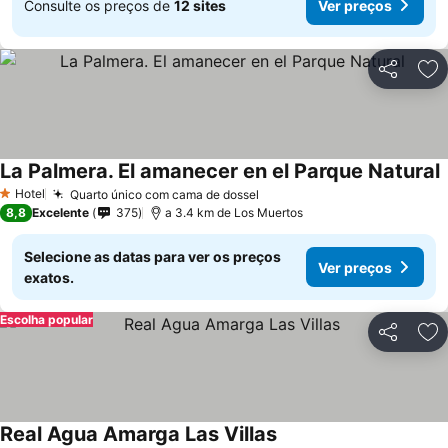
Consulte os preços de
12 sites
Ver preços
Partilhar
Ad
La Palmera. El amanecer en el Parque Natural
Hotel
Quarto único com cama de dossel
1 Estrelas
8,8
Excelente
375
a 3.4 km de Los Muertos
Selecione as datas para ver os preços
Ver preços
exatos.
Escolha popular
Partilhar
Ad
Real Agua Amarga Las Villas