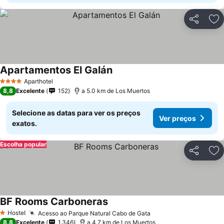
Partilhar
Ad
Apartamentos El Galán
Aparthotel
4 Estrelas
8,8
Excelente
152
a 5.0 km de Los Muertos
Selecione as datas para ver os preços
Ver preços
exatos.
Escolha popular
Partilhar
Ad
BF Rooms Carboneras
Hostel
Acesso ao Parque Natural Cabo de Gata
1 Estrelas
8,8
Excelente
1.346
a 4.7 km de Los Muertos