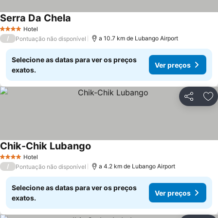
Serra Da Chela
Ver preços
Hotel
4 Estrelas
/
a 10.7 km de Lubango Airport
Pontuação não disponível
Selecione as datas para ver os preços
Ver preços
exatos.
Partilhar
Ad
Chik-Chik Lubango
Ver preços
Hotel
4 Estrelas
/
a 4.2 km de Lubango Airport
Pontuação não disponível
Selecione as datas para ver os preços
Ver preços
exatos.