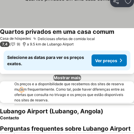
Partilhar
Ad
Quartos privados em uma casa comum
Ver preç
Casa de hóspedes
Deliciosas ofertas de comida local
Ver preços
7,4
9
a 9.5 km de Lubango Airport
Selecione as datas para ver os preços
Ver preços
exatos.
Mostrar mais
Os preços e a disponibilidade que recebemos dos sites de reserva
mudam frequentemente. Como tal, pode haver diferenças entre as
ofertas que consulta no trivago e os preços que estão disponíveis
nos sites de reserva.
Lubango Airport (Lubango, Angola)
Contacto
Perguntas frequentes sobre Lubango Airport