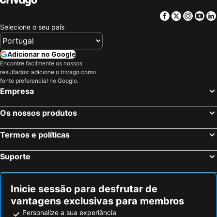
Facebook
Twitter
Insta
Yo
Selecione o seu país
Adicionar no Google
Encontre facilmente os nossos
resultados: adicione o trivago como
fonte preferencial no Google.
Empresa
Os nossos produtos
Termos e políticas
Suporte
Inicie sessão para desfrutar de
vantagens exclusivas para membros
Personalize a sua experiência