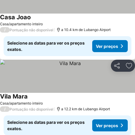
Casa Joao
Ver preços
Casa/apartamento inteiro
/
a 10.4 km de Lubango Airport
Pontuação não disponível
Selecione as datas para ver os preços
Ver preços
exatos.
Partilhar
Ad
Vila Mara
Ver preços
Casa/apartamento inteiro
/
a 12.2 km de Lubango Airport
Pontuação não disponível
Selecione as datas para ver os preços
Ver preços
exatos.