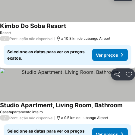
Kimbo Do Soba Resort
Ver preços
Resort
/
a 10.8 km de Lubango Airport
Pontuação não disponível
Selecione as datas para ver os preços
Ver preços
exatos.
Partilhar
Ad
Studio Apartment, Living Room, Bathroom
Ver p
Casa/apartamento inteiro
/
a 9.5 km de Lubango Airport
Pontuação não disponível
Selecione as datas para ver os preços
Ver preços