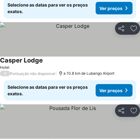
Selecione as datas para ver os preços
Ver preços
exatos.
Partilhar
Ad
Casper Lodge
Ver preços
Hotel
/
a 10.8 km de Lubango Airport
Pontuação não disponível
Selecione as datas para ver os preços
Ver preços
exatos.
Partilhar
Ad