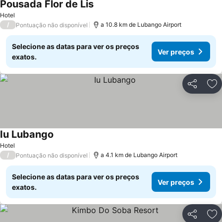
Pousada Flor de Lis
Ver preços
Hotel
/
a 10.8 km de Lubango Airport
Pontuação não disponível
Selecione as datas para ver os preços
Ver preços
exatos.
Partilhar
Ad
Iu Lubango
Ver preços
Hotel
/
a 4.1 km de Lubango Airport
Pontuação não disponível
Selecione as datas para ver os preços
Ver preços
exatos.
Partilhar
Ad