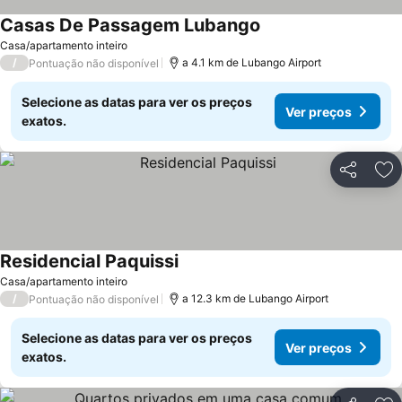
Casas De Passagem Lubango
Ver preços
Casa/apartamento inteiro
/
a 4.1 km de Lubango Airport
Pontuação não disponível
Selecione as datas para ver os preços
Ver preços
exatos.
Partilhar
Ad
Residencial Paquissi
Ver preços
Casa/apartamento inteiro
/
a 12.3 km de Lubango Airport
Pontuação não disponível
Selecione as datas para ver os preços
Ver preços
exatos.