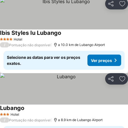
Partilhar
Ad
Ibis Styles Iu Lubango
Ver preços
Hotel
4 Estrelas
/
a 10.0 km de Lubango Airport
Pontuação não disponível
Selecione as datas para ver os preços
Ver preços
exatos.
Partilhar
Ad
Lubango
Ver preços
Hotel
3 Estrelas
/
a 8.9 km de Lubango Airport
Pontuação não disponível