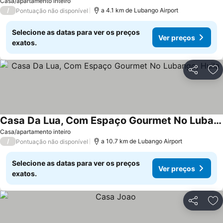
Casa/apartamento inteiro
/
a 4.1 km de Lubango Airport
Pontuação não disponível
Selecione as datas para ver os preços
Ver preços
exatos.
Partilhar
Ad
Casa Da Lua, Com Espaço Gourmet No Lubango, Huila
Ver preços
Casa/apartamento inteiro
/
a 10.7 km de Lubango Airport
Pontuação não disponível
Selecione as datas para ver os preços
Ver preços
exatos.
Partilhar
Ad