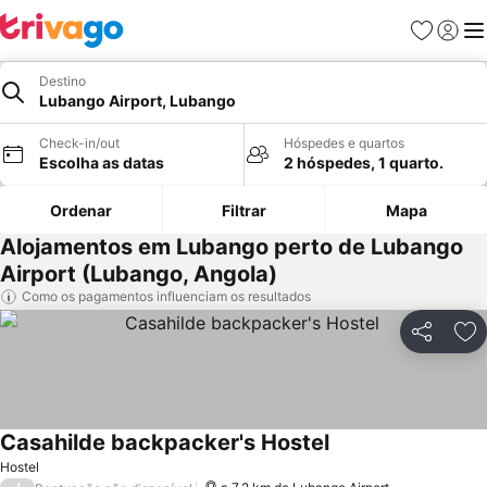
Favoritos
Iniciar
Me
Destino
Lubango Airport, Lubango
Check-in/out
Hóspedes e quartos
Escolha as datas
2 hóspedes, 1 quarto.
Ordenar
Filtrar
Mapa
Alojamentos em Lubango perto de Lubango
Airport (Lubango, Angola)
Como os pagamentos influenciam os resultados
Partilhar
Ad
Casahilde backpacker's Hostel
Ver preços
Hostel