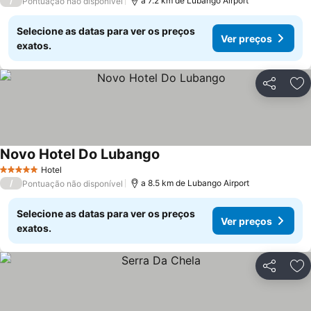
/
a 7.2 km de Lubango Airport
Pontuação não disponível
Selecione as datas para ver os preços
Ver preços
exatos.
Partilhar
Ad
Novo Hotel Do Lubango
Ver preços
Hotel
5 Estrelas
/
a 8.5 km de Lubango Airport
Pontuação não disponível
Selecione as datas para ver os preços
Ver preços
exatos.
Partilhar
Ad