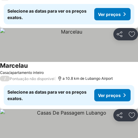
Selecione as datas para ver os preços
Ver preços
exatos.
Partilhar
Ad
Marcelau
Ver preços
Casa/apartamento inteiro
/
a 10.8 km de Lubango Airport
Pontuação não disponível
Selecione as datas para ver os preços
Ver preços
exatos.
Partilhar
Ad