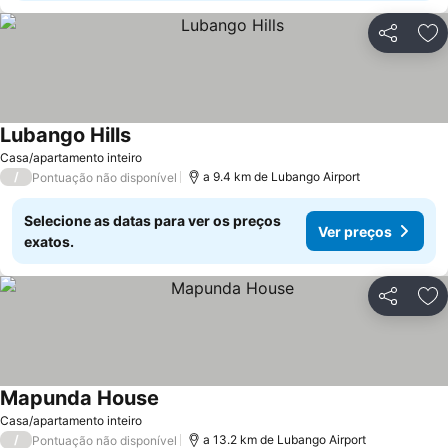
Partilhar
Ad
Lubango Hills
Ver preços
Casa/apartamento inteiro
/
a 9.4 km de Lubango Airport
Pontuação não disponível
Selecione as datas para ver os preços
Ver preços
exatos.
Partilhar
Ad
Mapunda House
Ver preços
Casa/apartamento inteiro
/
a 13.2 km de Lubango Airport
Pontuação não disponível