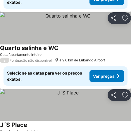
exatos.
Partilhar
Ad
Quarto salinha e WC
Ver preços
Casa/apartamento inteiro
/
a 9.6 km de Lubango Airport
Pontuação não disponível
Selecione as datas para ver os preços
Ver preços
exatos.
Partilhar
Ad
J´S Place
Ver preços