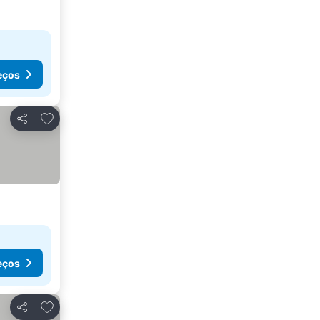
eços
Adicionar aos favoritos
Partilhar
eços
Adicionar aos favoritos
Partilhar