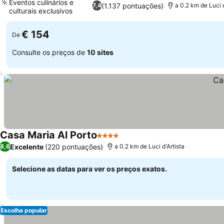
Eventos culinários e
(1.137 pontuações)
7,4
a 0.2 km de Luci d
culturais exclusivos
€ 154
De
Consulte os preços de
10 sites
Casa Maria Al Porto
4 Estrelas
Excelente
(220 pontuações)
8,6
a 0.2 km de Luci d'Artista
Selecione as datas para ver os preços exatos.
Escolha popular