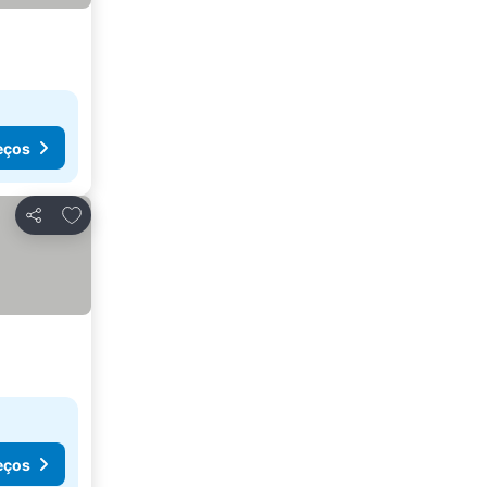
eços
Adicionar aos favoritos
Partilhar
eços