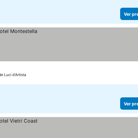
Ver pr
de Luci d'Artista
Ver pr