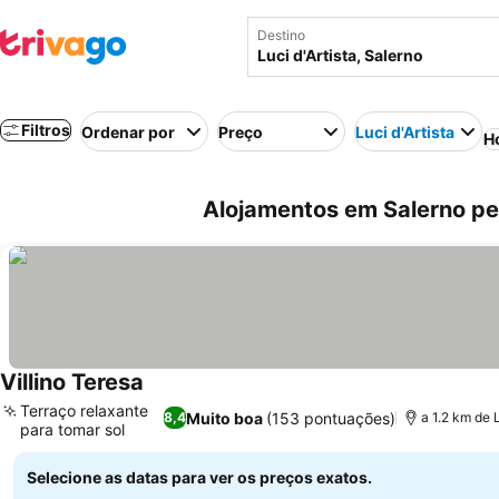
Destino
Filtros
Ordenar por
Preço
Luci d'Artista
H
Alojamentos em Salerno pert
Villino Teresa
Terraço relaxante
Muito boa
(153 pontuações)
8,4
a 1.2 km de L
para tomar sol
Selecione as datas para ver os preços exatos.