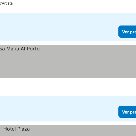
'Artista
Ver pr
Ver pr