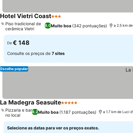
Hotel Vietri Coast
3 Estrelas
Piso tradicional de
Muito boa
(342 pontuações)
8,0
a 2.5 km de 
cerâmica Vietri
€ 148
De
Consulte os preços de
7 sites
Escolha popular
La Madegra Seasuite
5 Estrelas
Pizzaria e bar
Muito boa
(1.187 pontuações)
8,2
a 1.7 km de Luci d'
no local
Selecione as datas para ver os preços exatos.