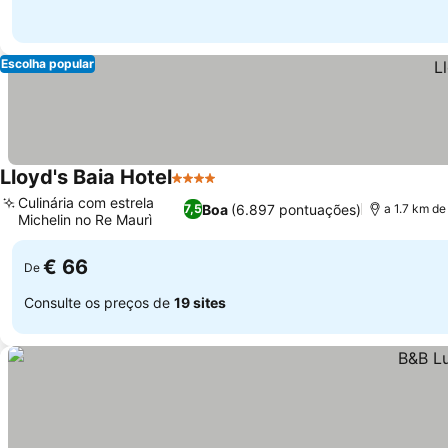
Escolha popular
Lloyd's Baia Hotel
4 Estrelas
Culinária com estrela
Boa
(6.897 pontuações)
7,5
a 1.7 km de 
Michelin no Re Maurì
€ 66
De
Consulte os preços de
19 sites