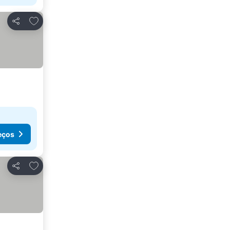
Adicionar aos favoritos
Partilhar
eços
Adicionar aos favoritos
Partilhar