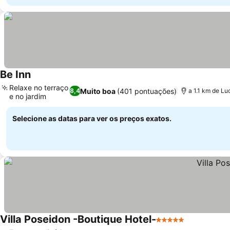
Be Inn
Relaxe no terraço
Muito boa
(401 pontuações)
8,4
a 1.1 km de Luc
e no jardim
Selecione as datas para ver os preços exatos.
Villa Poseidon -Boutique Hotel-
5 Estrelas