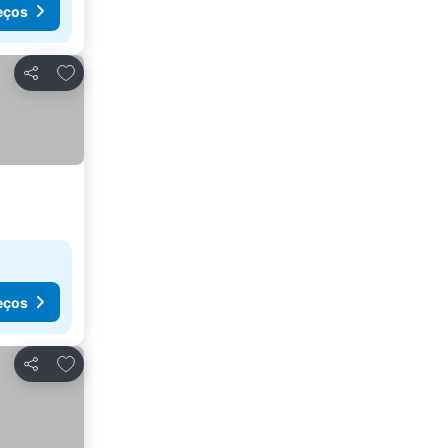
eços
Adicionar aos favoritos
Partilhar
eços
Adicionar aos favoritos
Partilhar