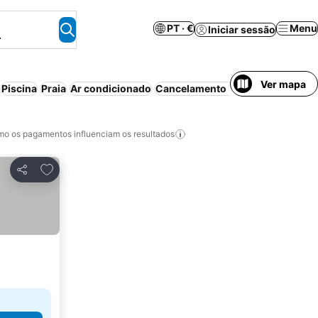
PT · €
Menu
Iniciar sessão
.
Ver mapa
Piscina
Praia
Ar condicionado
Cancelamento gratuito
Aparthot
o os pagamentos influenciam os resultados
Adicionar aos favoritos
Partilhar