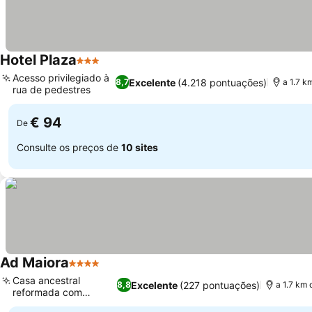
Hotel Plaza
3 Estrelas
Acesso privilegiado à
Excelente
(4.218 pontuações)
8,7
a 1.7 k
rua de pedestres
€ 94
De
Consulte os preços de
10 sites
Ad Maiora
4 Estrelas
Casa ancestral
Excelente
(227 pontuações)
8,8
a 1.7 km 
reformada com
charme