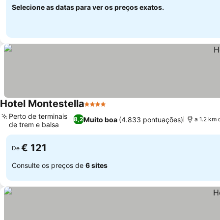
Selecione as datas para ver os preços exatos.
Hotel Montestella
4 Estrelas
Perto de terminais
Muito boa
(4.833 pontuações)
8,2
a 1.2 km 
de trem e balsa
€ 121
De
Consulte os preços de
6 sites