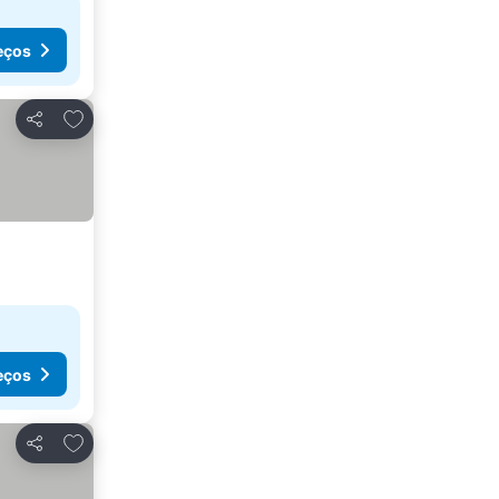
eços
Adicionar aos favoritos
Partilhar
eços
Adicionar aos favoritos
Partilhar