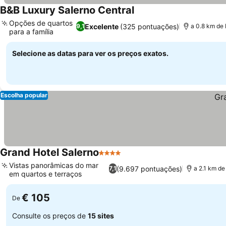
B&B Luxury Salerno Central
Opções de quartos
Excelente
(325 pontuações)
9,1
a 0.8 km de L
para a família
Selecione as datas para ver os preços exatos.
Escolha popular
Grand Hotel Salerno
4 Estrelas
Vistas panorâmicas do mar
(9.697 pontuações)
7,1
a 2.1 km de 
em quartos e terraços
€ 105
De
Consulte os preços de
15 sites