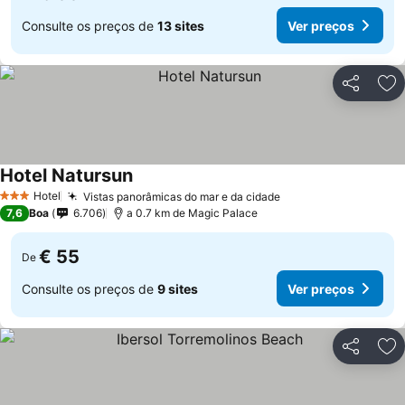
Consulte os preços de
13 sites
Ver preços
Partilhar
Ad
Hotel Natursun
Ver preços
Hotel
Vistas panorâmicas do mar e da cidade
Ver preços
3 Estrelas
7,6
Boa
6.706
a 0.7 km de Magic Palace
€ 55
De
Consulte os preços de
9 sites
Ver preços
Partilhar
Ad