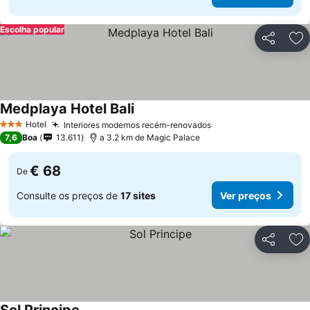
Escolha popular
Partilhar
Ad
Medplaya Hotel Bali
Ver preços
Hotel
Interiores modernos recém-renovados
Ver preços
3 Estrelas
7,6
Boa
13.611
a 3.2 km de Magic Palace
€ 68
De
Consulte os preços de
17 sites
Ver preços
Partilhar
Ad