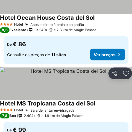
Hotel Ocean House Costa del Sol
Ver preços
Hotel
Acesso direto à praia e calçadão
Ver preços
4 Estrelas
8,6
Excelente
13.249
a 2.3 km de Magic Palace
€ 86
De
Consulte os preços de
11 sites
Ver preços
Partilhar
Ad
Hotel MS Tropicana Costa del Sol
Ver preços
Hotel
Sala de jantar envidraçada
Ver preços
4 Estrelas
7,8
Boa
2.494
a 1.6 km de Magic Palace
€ 99
De