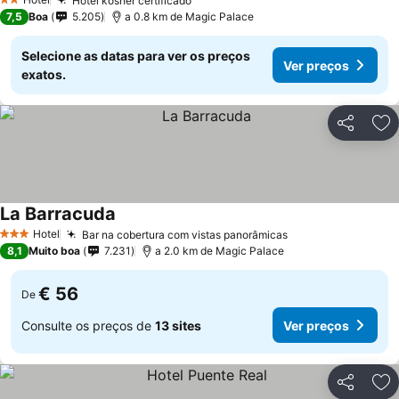
Hotel kosher certificado
Ver preços
2 Estrelas
7,5
Boa
5.205
a 0.8 km de Magic Palace
Selecione as datas para ver os preços
Ver preços
exatos.
Partilhar
Ad
La Barracuda
Ver preços
Hotel
Bar na cobertura com vistas panorâmicas
Ver preços
3 Estrelas
8,1
Muito boa
7.231
a 2.0 km de Magic Palace
€ 56
De
Consulte os preços de
13 sites
Ver preços
Partilhar
Ad