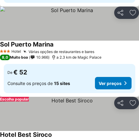
Partilhar
Ad
Sol Puerto Marina
Ver preços
Hotel
Várias opções de restaurantes e bares
Ver preços
3 Estrelas
8,0
Muito boa
10.966
a 2.3 km de Magic Palace
€ 52
De
Consulte os preços de
15 sites
Ver preços
Escolha popular
Partilhar
Ad
Hotel Best Siroco
Ver preços