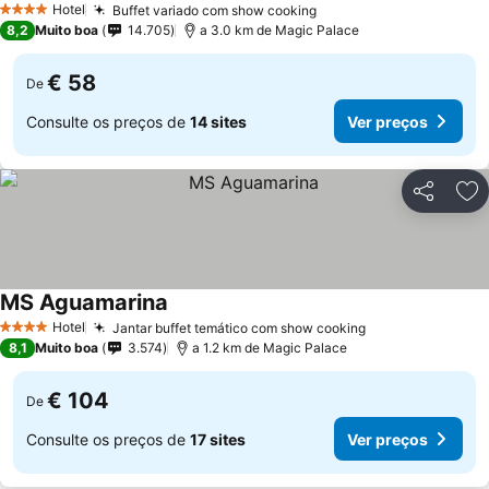
Hotel
Buffet variado com show cooking
Ver preços
4 Estrelas
8,2
Muito boa
14.705
a 3.0 km de Magic Palace
€ 58
De
Consulte os preços de
14 sites
Ver preços
Partilhar
Ad
MS Aguamarina
Ver preços
Hotel
Jantar buffet temático com show cooking
Ver preços
4 Estrelas
8,1
Muito boa
3.574
a 1.2 km de Magic Palace
€ 104
De
Consulte os preços de
17 sites
Ver preços