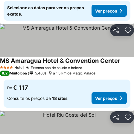
Selecione as datas para ver os preços
Ver preços
exatos.
Partilhar
Ad
MS Amaragua Hotel & Convention Center
Ver p
Hotel
Extenso spa de saúde e beleza
Ver preços
4 Estrelas
8,2
Muito boa
5.463
a 1.5 km de Magic Palace
€ 117
De
Consulte os preços de
18 sites
Ver preços
Partilhar
Ad