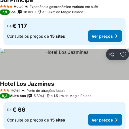
Sol Principe
Ver preços
Hotel
Experiência gastronômica variada em bufê
Ver preços
4 Estrelas
7,9
Boa
18.060
a 1.9 km de Magic Palace
€ 117
De
Consulte os preços de
15 sites
Ver preços
Partilhar
Ad
Hotel Los Jazmines
Ver preços
Hotel
Perto de atrações locais
Ver preços
3 Estrelas
8,3
Muito boa
5.894
a 1.5 km de Magic Palace
€ 66
De
Consulte os preços de
15 sites
Ver preços