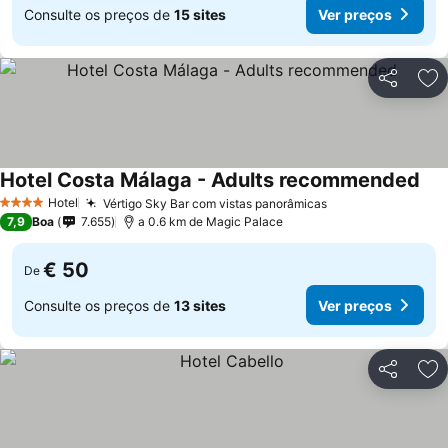
Consulte os preços de
15 sites
Ver preços
Partilhar
Ad
Hotel Costa Málaga - Adults recommended
Ver
Hotel
Vértigo Sky Bar com vistas panorâmicas
Ver preços
4 Estrelas
7,9
Boa
7.655
a 0.6 km de Magic Palace
€ 50
De
Consulte os preços de
13 sites
Ver preços
Partilhar
Ad