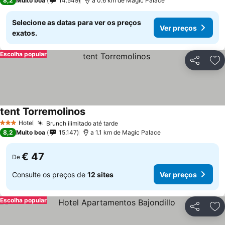
8,2
Muito boa
14.549
a 0.6 km de Magic Palace
Selecione as datas para ver os preços
Ver preços
exatos.
Escolha popular
Partilhar
Ad
tent Torremolinos
Ver preços
Hotel
Brunch ilimitado até tarde
Ver preços
3 Estrelas
8,2
Muito boa
15.147
a 1.1 km de Magic Palace
€ 47
De
Consulte os preços de
12 sites
Ver preços
Escolha popular
Partilhar
Ad