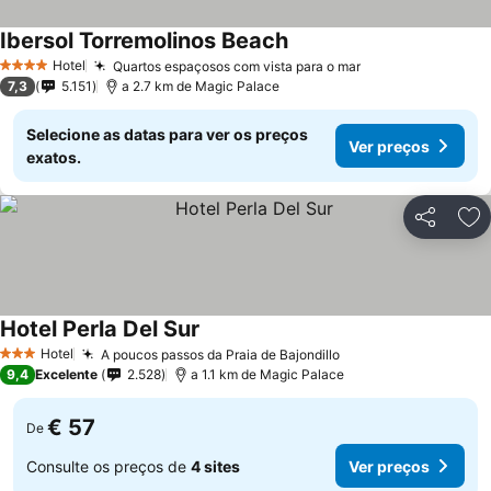
Ibersol Torremolinos Beach
Ver preços
Hotel
Quartos espaçosos com vista para o mar
Ver preços
4 Estrelas
7,3
5.151
a 2.7 km de Magic Palace
Selecione as datas para ver os preços
Ver preços
exatos.
Partilhar
Ad
Hotel Perla Del Sur
Ver preços
Hotel
A poucos passos da Praia de Bajondillo
Ver preços
3 Estrelas
9,4
Excelente
2.528
a 1.1 km de Magic Palace
€ 57
De
Consulte os preços de
4 sites
Ver preços