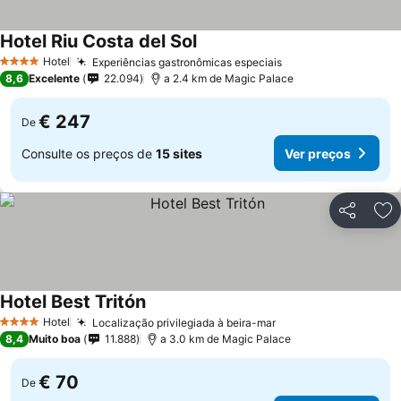
Hotel Riu Costa del Sol
Ver preços
Hotel
Experiências gastronômicas especiais
Ver preços
4 Estrelas
8,6
Excelente
22.094
a 2.4 km de Magic Palace
€ 247
De
Consulte os preços de
15 sites
Ver preços
Partilhar
Ad
Hotel Best Tritón
Ver preços
Hotel
Localização privilegiada à beira-mar
Ver preços
4 Estrelas
8,4
Muito boa
11.888
a 3.0 km de Magic Palace
€ 70
De