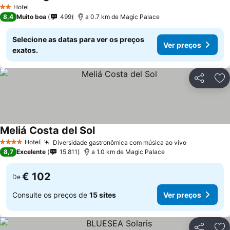
Ver preços
Hotel
2 Estrelas
8,4
Muito boa
499
a 0.7 km de Magic Palace
Selecione as datas para ver os preços
Ver preços
exatos.
Partilhar
Ad
Meliá Costa del Sol
Ver preços
Hotel
Diversidade gastronômica com música ao vivo
Ver preços
4 Estrelas
8,7
Excelente
15.811
a 1.0 km de Magic Palace
€ 102
De
Consulte os preços de
15 sites
Ver preços