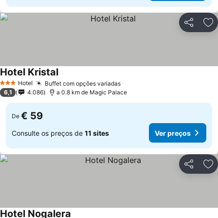
Partilhar
Ad
Hotel Kristal
Ver preços
Hotel
Buffet com opções variadas
Ver preços
3 Estrelas
6,1
4.086
a 0.8 km de Magic Palace
€ 59
De
Consulte os preços de
11 sites
Ver preços
Partilhar
Ad
Hotel Nogalera