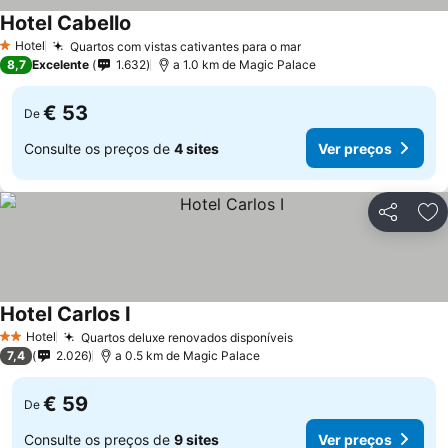
Hotel Cabello
Ver preços
Hotel
Quartos com vistas cativantes para o mar
Ver preços
1 Estrelas
8,7
Excelente
1.632
a 1.0 km de Magic Palace
€ 53
De
Consulte os preços de
4 sites
Ver preços
Partilhar
Ad
Hotel Carlos I
Ver preços
Hotel
Quartos deluxe renovados disponíveis
Ver preços
2 Estrelas
7,4
2.026
a 0.5 km de Magic Palace
€ 59
De
Consulte os preços de
9 sites
Ver preços