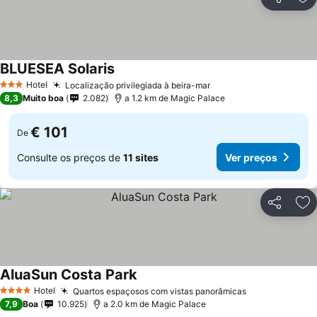
Partilhar
Ad
BLUESEA Solaris
Ver preços
Hotel
Localização privilegiada à beira-mar
Ver preços
3 Estrelas
8,3
Muito boa
2.082
a 1.2 km de Magic Palace
€ 101
De
Consulte os preços de
11 sites
Ver preços
Partilhar
Ad
AluaSun Costa Park
Ver preços
Hotel
Quartos espaçosos com vistas panorâmicas
Ver preços
4 Estrelas
7,9
Boa
10.925
a 2.0 km de Magic Palace