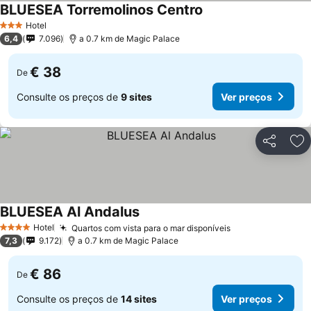
BLUESEA Torremolinos Centro
Ver preços
Hotel
3 Estrelas
6,4
7.096
a 0.7 km de Magic Palace
€ 38
De
Consulte os preços de
9 sites
Ver preços
Partilhar
Ad
BLUESEA Al Andalus
Ver preços
Hotel
Quartos com vista para o mar disponíveis
Ver preços
4 Estrelas
7,3
9.172
a 0.7 km de Magic Palace
€ 86
De
Consulte os preços de
14 sites
Ver preços