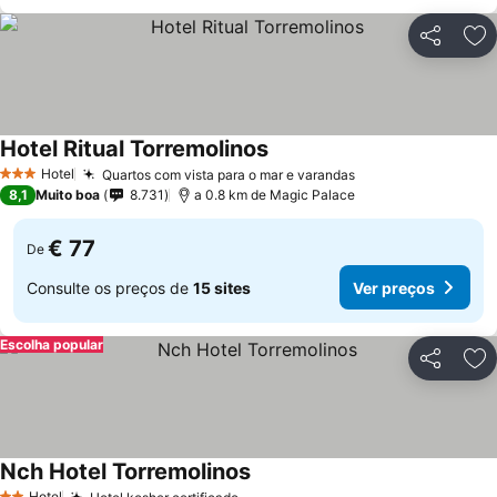
Partilhar
Ad
Hotel Ritual Torremolinos
Ver preços
Hotel
Quartos com vista para o mar e varandas
Ver preços
3 Estrelas
8,1
Muito boa
8.731
a 0.8 km de Magic Palace
€ 77
De
Consulte os preços de
15 sites
Ver preços
Escolha popular
Partilhar
Ad
Nch Hotel Torremolinos
Ver preços
Hotel