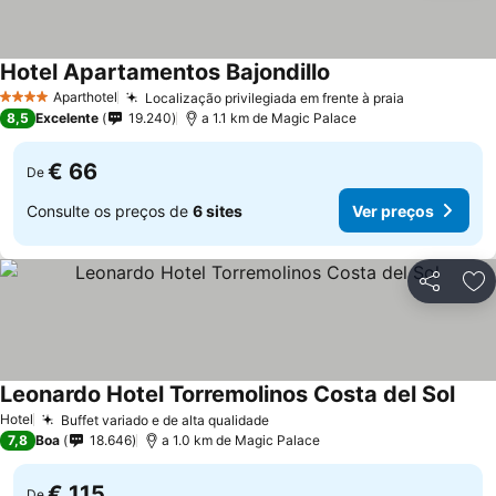
Hotel Apartamentos Bajondillo
Ver preços
Aparthotel
Localização privilegiada em frente à praia
Ver preços
4 Estrelas
8,5
Excelente
19.240
a 1.1 km de Magic Palace
€ 66
De
Consulte os preços de
6 sites
Ver preços
Partilhar
Ad
Leonardo Hotel Torremolinos Costa del Sol
Ver 
Hotel
Buffet variado e de alta qualidade
Ver preços
7,8
Boa
18.646
a 1.0 km de Magic Palace
€ 115
De