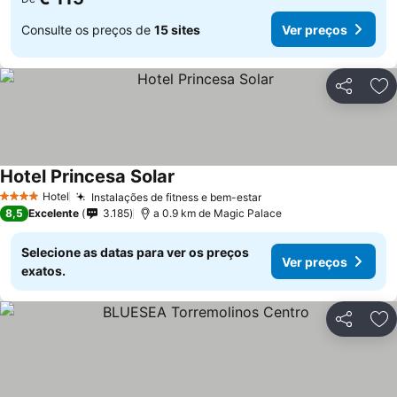
Consulte os preços de
15 sites
Ver preços
Partilhar
Ad
Hotel Princesa Solar
Ver preços
Hotel
Instalações de fitness e bem-estar
Ver preços
4 Estrelas
8,5
Excelente
3.185
a 0.9 km de Magic Palace
Selecione as datas para ver os preços
Ver preços
exatos.
Partilhar
Ad