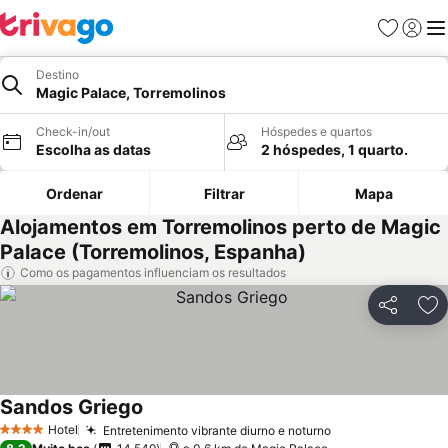
Favoritos
Iniciar
Me
Destino
Magic Palace, Torremolinos
Check-in/out
Hóspedes e quartos
Escolha as datas
2 hóspedes, 1 quarto.
Ordenar
Filtrar
Mapa
Alojamentos em Torremolinos perto de Magic
Palace (Torremolinos, Espanha)
Como os pagamentos influenciam os resultados
Partilhar
Ad
Sandos Griego
Ver preços
Hotel
Entretenimento vibrante diurno e noturno
Ver preços
4 Estrelas