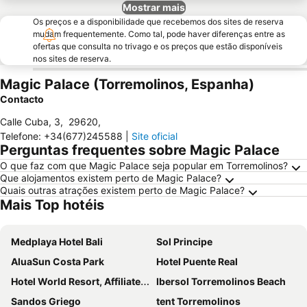
Mostrar mais
Os preços e a disponibilidade que recebemos dos sites de reserva
mudam frequentemente. Como tal, pode haver diferenças entre as
ofertas que consulta no trivago e os preços que estão disponíveis
nos sites de reserva.
Magic Palace (Torremolinos, Espanha)
Contacto
Calle Cuba, 3
,
29620
,
Telefone
:
+34(677)245588
|
Site oficial
Perguntas frequentes sobre Magic Palace
O que faz com que Magic Palace seja popular em Torremolinos?
Que alojamentos existem perto de Magic Palace?
Quais outras atrações existem perto de Magic Palace?
Mais Top hotéis
Medplaya Hotel Bali
Sol Principe
AluaSun Costa Park
Hotel Puente Real
Hotel World Resort, Affiliated by Meliá
Ibersol Torremolinos Beach
Sandos Griego
tent Torremolinos