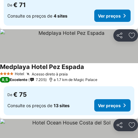
€ 71
De
Consulte os preços de
4 sites
Ver preços
Partilhar
Ad
Medplaya Hotel Pez Espada
Ver preços
Hotel
Acesso direto à praia
Ver preços
4 Estrelas
8,5
Excelente
7.205
a 1.7 km de Magic Palace
€ 75
De
Consulte os preços de
13 sites
Ver preços
Partilhar
Ad