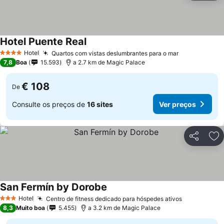
Hotel Puente Real
Ver preços
Hotel
Quartos com vistas deslumbrantes para o mar
Ver preços
4 Estrelas
7,8
Boa
15.593
a 2.7 km de Magic Palace
€ 108
De
Consulte os preços de
16 sites
Ver preços
Partilhar
Ad
San Fermín by Dorobe
Ver preços
Hotel
Centro de fitness dedicado para hóspedes ativos
Ver preços
3 Estrelas
8,3
Muito boa
5.455
a 3.2 km de Magic Palace