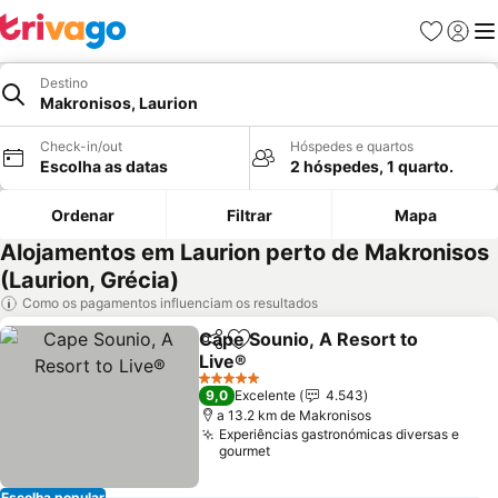
Favoritos
Iniciar
Me
Destino
Makronisos, Laurion
Check-in/out
Hóspedes e quartos
Escolha as datas
2 hóspedes, 1 quarto.
Ordenar
Filtrar
Mapa
Alojamentos em Laurion perto de Makronisos
(Laurion, Grécia)
Como os pagamentos influenciam os resultados
Cape Sounio, A Resort to
Partilhar
Adicionar aos favoritos
Live®
5 Estrelas
9,0
Excelente
4.543
a 13.2 km de Makronisos
Experiências gastronómicas diversas e
gourmet
Escolha popular