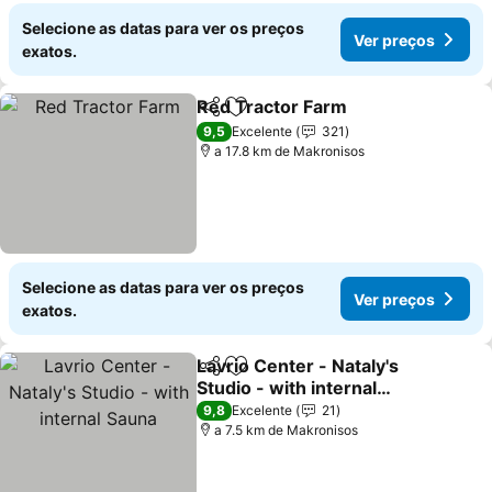
Selecione as datas para ver os preços
Ver preços
exatos.
Red Tractor Farm
Partilhar
Adicionar aos favoritos
9,5
Excelente
321
a 17.8 km de Makronisos
Selecione as datas para ver os preços
Ver preços
exatos.
Lavrio Center - Nataly's
Partilhar
Adicionar aos favoritos
Studio - with internal
Sauna
9,8
Excelente
21
a 7.5 km de Makronisos