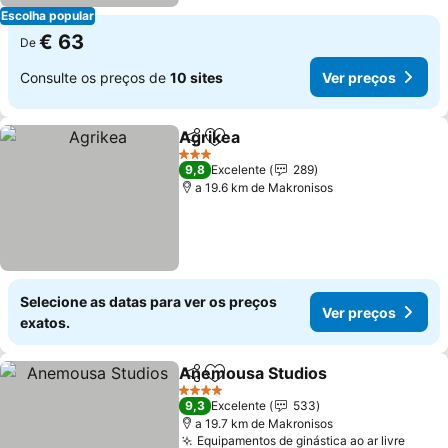
Escolha popular
€ 63
De
Consulte os preços de
10 sites
Ver preços
Agrikea
Partilhar
Adicionar aos favoritos
3 Estrelas
9,8
Excelente
289
a 19.6 km de Makronisos
Selecione as datas para ver os preços
Ver preços
exatos.
Anemousa Studios
Partilhar
Adicionar aos favoritos
4 Estrelas
9,3
Excelente
533
a 19.7 km de Makronisos
Equipamentos de ginástica ao ar livre