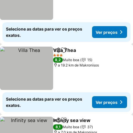
Selecione as datas para ver os preços
Ver preços
exatos.
Villa Thea
Partilhar
Adicionar aos favoritos
3 Estrelas
8,2
Muito boa
15
a 19.2 km de Makronisos
Selecione as datas para ver os preços
Ver preços
exatos.
Infinity sea view
Partilhar
Adicionar aos favoritos
8,1
Muito boa
37
a 7.0 km de Makronisos