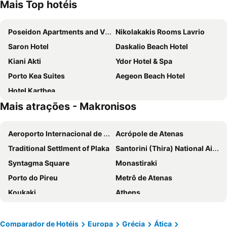
Mais Top hotéis
Poseidon Apartments and Villas by the Sea
Nikolakakis Rooms Lavrio
Saron Hotel
Daskalio Beach Hotel
Kiani Akti
Ydor Hotel & Spa
Porto Kea Suites
Aegeon Beach Hotel
Hotel Karthea
Mais atrações - Makronisos
Aeroporto Internacional de Atenas
Acrópole de Atenas
Traditional Settlment of Plaka
Santorini (Thira) National Airport
Syntagma Square
Monastiraki
Porto do Pireu
Metrô de Atenas
Koukaki
Athens
Kolonaki
Loutraki
Adamas
Lavrio Port
Comparador de Hotéis
Europa
Grécia
Ática