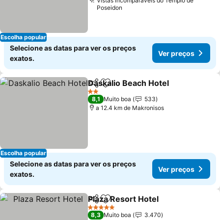
Vistas incomparáveis do Templo de
Poseidon
Escolha popular
Selecione as datas para ver os preços
Ver preços
exatos.
Daskalio Beach Hotel
Partilhar
Adicionar aos favoritos
2 Estrelas
8,1
Muito boa
533
a 12.4 km de Makronisos
Escolha popular
Selecione as datas para ver os preços
Ver preços
exatos.
Plaza Resort Hotel
Partilhar
Adicionar aos favoritos
5 Estrelas
8,3
Muito boa
3.470