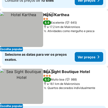
Consulte os preços de
10 sites
Ver preços
Hotel Karthea
Partilhar
Adicionar aos favoritos
2 Estrelas
8,6
Excelente
645
a 17.2 km de Makronisos
Atividades como mergulho e pesca
Escolha popular
Selecione as datas para ver os preços
Ver preços
exatos.
Sea Sight Boutique Hotel
Partilhar
Adicionar aos favoritos
3 Estrelas
8,0
Muito boa
988
a 18.1 km de Makronisos
Quartos decorados individualmente
Escolha popular