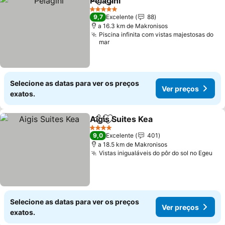
Pelagini
Partilhar
Adicionar aos favoritos
5 Estrelas
9,7
Excelente
88
a 16.3 km de Makronisos
Piscina infinita com vistas majestosas do
mar
Selecione as datas para ver os preços
Ver preços
exatos.
Aigis Suites Kea
Partilhar
Adicionar aos favoritos
4 Estrelas
9,0
Excelente
401
a 18.5 km de Makronisos
Vistas inigualáveis do pôr do sol no Egeu
Selecione as datas para ver os preços
Ver preços
exatos.