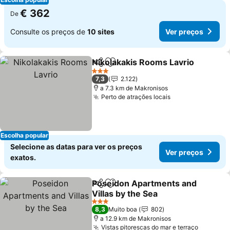
€ 362
De
Consulte os preços de
10 sites
Ver preços
Nikolakakis Rooms Lavrio
Partilhar
Adicionar aos favoritos
3 Estrelas
7,3
2.122
a 7.3 km de Makronisos
Perto de atrações locais
Escolha popular
Selecione as datas para ver os preços
Ver preços
exatos.
Poseidon Apartments and
Partilhar
Adicionar aos favoritos
Villas by the Sea
3 Estrelas
8,3
Muito boa
802
a 12.9 km de Makronisos
Vistas pitorescas do mar e terraço