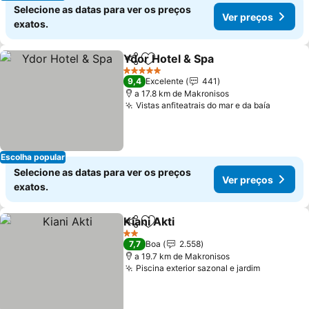
Selecione as datas para ver os preços
Ver preços
exatos.
Ydor Hotel & Spa
Partilhar
Adicionar aos favoritos
5 Estrelas
9,4
Excelente
441
a 17.8 km de Makronisos
Vistas anfiteatrais do mar e da baía
Escolha popular
Selecione as datas para ver os preços
Ver preços
exatos.
Kiani Akti
Partilhar
Adicionar aos favoritos
2 Estrelas
7,7
Boa
2.558
a 19.7 km de Makronisos
Piscina exterior sazonal e jardim