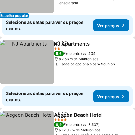
ensolarado
Escolha popular
Selecione as datas para ver os preços
Ver preços
exatos.
NJ Apartments
Partilhar
Adicionar aos favoritos
2 Estrelas
9,6
Excelente
404
a 7.5 km de Makronisos
Passeios opcionais para Sounion
Selecione as datas para ver os preços
Ver preços
exatos.
Aegeon Beach Hotel
Partilhar
Adicionar aos favoritos
4 Estrelas
8,9
Excelente
3.507
a 12.9 km de Makronisos