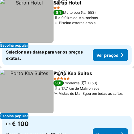
Saron Hotel
Partilhar
Adicionar aos favoritos
2 Estrelas
8,1
Muito boa
553
a 9.9 km de Makronisos
Piscina externa ampla
Escolha popular
Selecione as datas para ver os preços
Ver preços
exatos.
Porto Kea Suites
Partilhar
Adicionar aos favoritos
5 Estrelas
9,0
Excelente
1.150
a 17.7 km de Makronisos
Vistas do Mar Egeu em todas as suítes
Escolha popular
€ 100
De