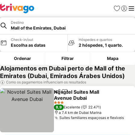
Favoritos
Iniciar
Me
Destino
Mall of the Emirates, Dubai
Check-in/out
Hóspedes e quartos
Escolha as datas
2 hóspedes, 1 quarto.
Ordenar
Filtrar
Mapa
Alojamentos em Dubai perto de Mall of the
Emirates (Dubai, Emirados Árabes Unidos)
Como os pagamentos influenciam os resultados
Novotel Suites Mall
Partilhar
Adicionar aos favoritos
Avenue Dubai
3 Estrelas
8,9
Excelente
22.471
a 7.4 km de Dubai Marina
Suítes familiares espaçosas e flexíveis