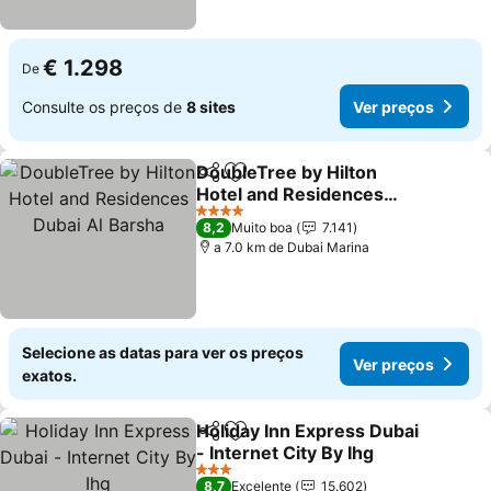
€ 1.298
De
Consulte os preços de
8 sites
Ver preços
DoubleTree by Hilton
Partilhar
Adicionar aos favoritos
Hotel and Residences
Dubai Al Barsha
4 Estrelas
8,2
Muito boa
7.141
a 7.0 km de Dubai Marina
Selecione as datas para ver os preços
Ver preços
exatos.
Holiday Inn Express Dubai
Partilhar
Adicionar aos favoritos
- Internet City By Ihg
3 Estrelas
8,7
Excelente
15.602