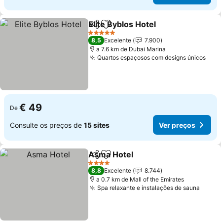
Elite Byblos Hotel
Partilhar
Adicionar aos favoritos
5 Estrelas
8,5
Excelente
7.900
a 7.6 km de Dubai Marina
Quartos espaçosos com designs únicos
€ 49
De
Consulte os preços de
15 sites
Ver preços
Asma Hotel
Partilhar
Adicionar aos favoritos
4 Estrelas
8,8
Excelente
8.744
a 0.7 km de Mall of the Emirates
Spa relaxante e instalações de sauna