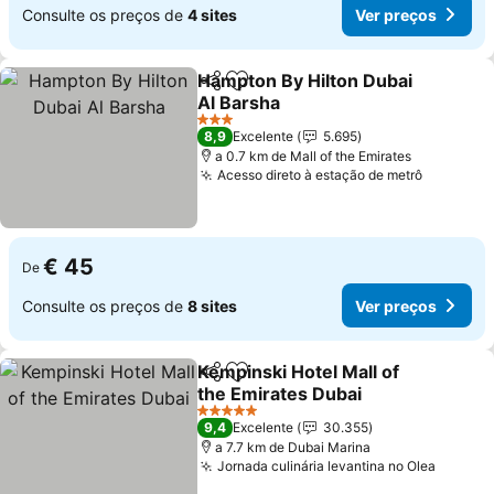
Consulte os preços de
4 sites
Ver preços
Hampton By Hilton Dubai
Partilhar
Adicionar aos favoritos
Al Barsha
3 Estrelas
8,9
Excelente
5.695
a 0.7 km de Mall of the Emirates
Acesso direto à estação de metrô
€ 45
De
Consulte os preços de
8 sites
Ver preços
Kempinski Hotel Mall of
Partilhar
Adicionar aos favoritos
the Emirates Dubai
5 Estrelas
9,4
Excelente
30.355
a 7.7 km de Dubai Marina
Jornada culinária levantina no Olea