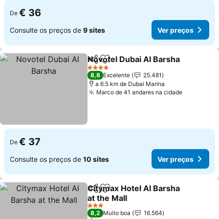
€ 36
De
Consulte os preços de
9 sites
Ver preços
Novotel Dubai Al Barsha
Partilhar
Adicionar aos favoritos
4 Estrelas
8,8
Excelente
25.481
a 6.5 km de Dubai Marina
Marco de 41 andares na cidade
€ 37
De
Consulte os preços de
10 sites
Ver preços
Citymax Hotel Al Barsha
Partilhar
Adicionar aos favoritos
at the Mall
3 Estrelas
8,2
Muito boa
16.564