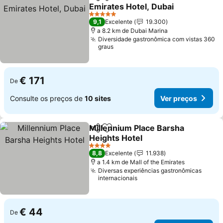
Partilhar
Adicionar aos favoritos
Emirates Hotel, Dubai
5 Estrelas
9,1
Excelente
19.300
a 8.2 km de Dubai Marina
Diversidade gastronômica com vistas 360
graus
€ 171
De
Consulte os preços de
10 sites
Ver preços
Millennium Place Barsha
Partilhar
Adicionar aos favoritos
Heights Hotel
4 Estrelas
8,8
Excelente
11.938
a 1.4 km de Mall of the Emirates
Diversas experiências gastronômicas
internacionais
€ 44
De