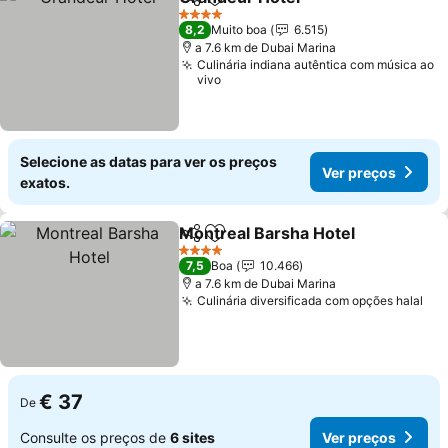
Partilhar
Adicionar aos favoritos
4 Estrelas
8,2
Muito boa
6.515
a 7.6 km de Dubai Marina
Culinária indiana autêntica com música ao
vivo
Selecione as datas para ver os preços
Ver preços
exatos.
Montreal Barsha Hotel
Partilhar
Adicionar aos favoritos
4 Estrelas
7,5
Boa
10.466
a 7.6 km de Dubai Marina
Culinária diversificada com opções halal
€ 37
De
Consulte os preços de
6 sites
Ver preços