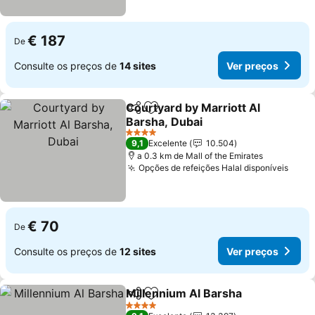
€ 187
De
Consulte os preços de
14 sites
Ver preços
Courtyard by Marriott Al
Partilhar
Adicionar aos favoritos
Barsha, Dubai
4 Estrelas
9,1
Excelente
10.504
a 0.3 km de Mall of the Emirates
Opções de refeições Halal disponíveis
€ 70
De
Consulte os preços de
12 sites
Ver preços
Millennium Al Barsha
Partilhar
Adicionar aos favoritos
4 Estrelas