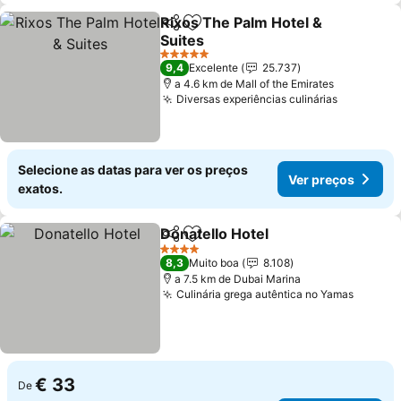
Rixos The Palm Hotel &
Partilhar
Adicionar aos favoritos
Suites
5 Estrelas
9,4
Excelente
25.737
a 4.6 km de Mall of the Emirates
Diversas experiências culinárias
Selecione as datas para ver os preços
Ver preços
exatos.
Donatello Hotel
Partilhar
Adicionar aos favoritos
4 Estrelas
8,3
Muito boa
8.108
a 7.5 km de Dubai Marina
Culinária grega autêntica no Yamas
€ 33
De