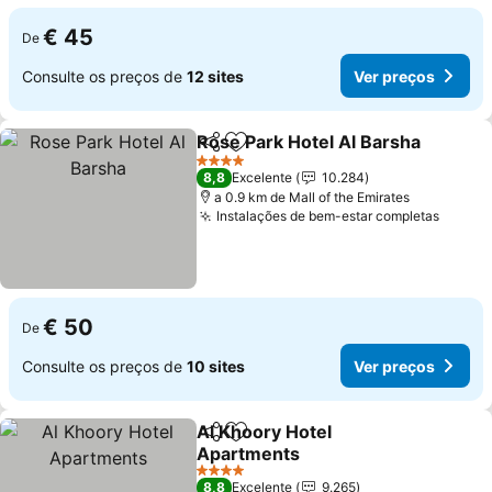
€ 45
De
Consulte os preços de
12 sites
Ver preços
Rose Park Hotel Al Barsha
Partilhar
Adicionar aos favoritos
4 Estrelas
8,8
Excelente
10.284
a 0.9 km de Mall of the Emirates
Instalações de bem-estar completas
€ 50
De
Consulte os preços de
10 sites
Ver preços
Al Khoory Hotel
Partilhar
Adicionar aos favoritos
Apartments
4 Estrelas
8,8
Excelente
9.265