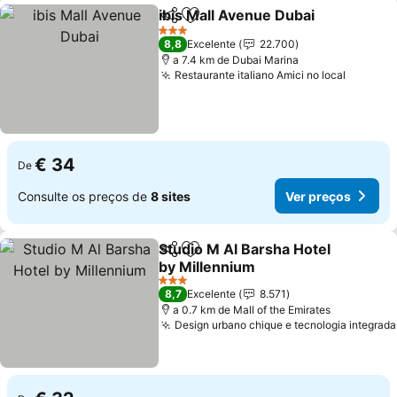
ibis Mall Avenue Dubai
Partilhar
Adicionar aos favoritos
3 Estrelas
8,8
Excelente
22.700
a 7.4 km de Dubai Marina
Restaurante italiano Amici no local
€ 34
De
Consulte os preços de
8 sites
Ver preços
Studio M Al Barsha Hotel
Partilhar
Adicionar aos favoritos
by Millennium
3 Estrelas
8,7
Excelente
8.571
a 0.7 km de Mall of the Emirates
Design urbano chique e tecnologia integrada