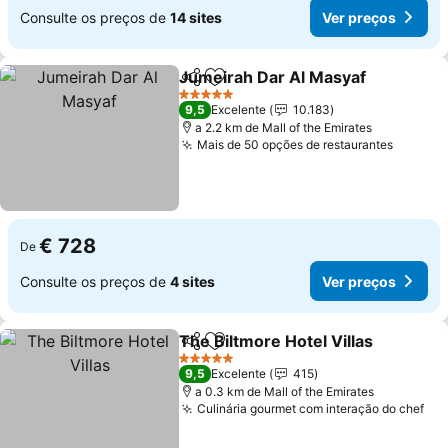
Consulte os preços de
14 sites
Ver preços
Jumeirah Dar Al Masyaf
Partilhar
Adicionar aos favoritos
5 Estrelas
9,5
Excelente
10.183
a 2.2 km de Mall of the Emirates
Mais de 50 opções de restaurantes
€ 728
De
Consulte os preços de
4 sites
Ver preços
The Biltmore Hotel Villas
Partilhar
Adicionar aos favoritos
5 Estrelas
9,5
Excelente
415
a 0.3 km de Mall of the Emirates
Culinária gourmet com interação do chef