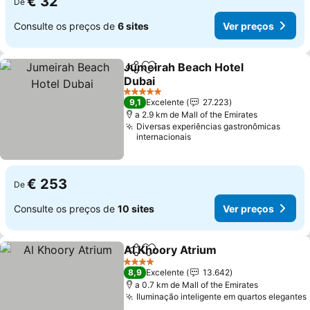
€ 32
De
Consulte os preços de
6 sites
Ver preços
Jumeirah Beach Hotel
Partilhar
Adicionar aos favoritos
Dubai
5 Estrelas
9,1
Excelente
27.223
a 2.9 km de Mall of the Emirates
Diversas experiências gastronômicas
internacionais
€ 253
De
Consulte os preços de
10 sites
Ver preços
Al Khoory Atrium
Partilhar
Adicionar aos favoritos
4 Estrelas
8,9
Excelente
13.642
a 0.7 km de Mall of the Emirates
Iluminação inteligente em quartos elegantes