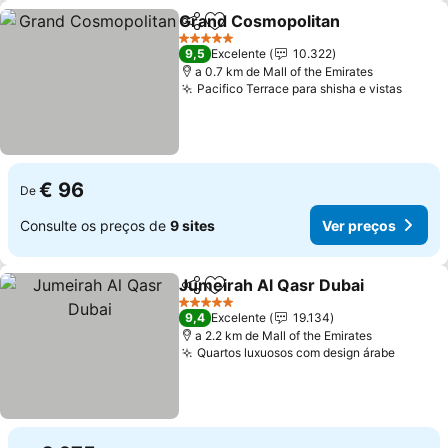
Grand Cosmopolitan
Partilhar
Adicionar aos favoritos
5 Estrelas
9,5
Excelente
10.322
a 0.7 km de Mall of the Emirates
Pacifico Terrace para shisha e vistas
€ 96
De
Consulte os preços de
9 sites
Ver preços
Jumeirah Al Qasr Dubai
Partilhar
Adicionar aos favoritos
5 Estrelas
9,4
Excelente
19.134
a 2.2 km de Mall of the Emirates
Quartos luxuosos com design árabe