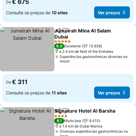
€ 675
De
Consulte os preços de
10 sites
Ver preços
Jumeirah Mina Al Salam
Partilhar
Adicionar aos favoritos
Dubai
5 Estrelas
9,4
Excelente
13.938
a 2.4 km de Mall of the Emirates
Experiências gastronômicas diversas no
resort
€ 311
De
Consulte os preços de
11 sites
Ver preços
Signature Hotel Al Barsha
Partilhar
Adicionar aos favoritos
4 Estrelas
8,1
Muito boa
8.410
a 7.4 km de Dubai Marina
Diversas experiências gastronômicas no
local