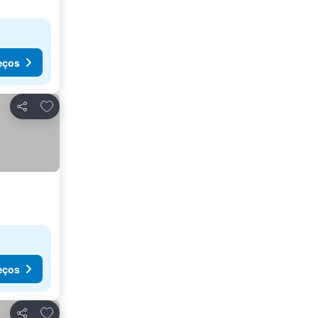
eços
Adicionar aos favoritos
Partilhar
eços
Adicionar aos favoritos