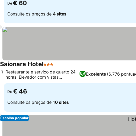
€ 60
De
Consulte os preços de
4 sites
Saionara Hotel
3 Estrelas
Restaurante e serviço de quarto 24
Excelente
(6.776 pontua
8,6
horas, Elevador com vistas
panorâmicas
€ 46
De
Consulte os preços de
10 sites
Escolha popular