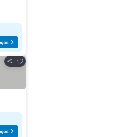
eços
Adicionar aos favoritos
Partilhar
eços