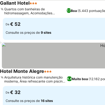
Gallant Hotel
3 Estrelas
Quartos com banheiras de
Boa
(5.443 pontuaçõe
7,7
hidromassagem, Acomodações
familiares espaçosas
€ 52
De
Consulte os preços de
9 sites
Hotel Monte Alegre
3 Estrelas
Arquitetura histórica com manutenção
Muito boa
(12.162 po
8,4
moderna, Área refrescante com piscina
ao ar livre
€ 32
De
Consulte os preços de
16 sites