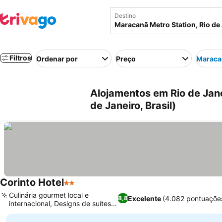
Destino
Filtros
Ordenar por
Preço
Maracan
Alojamentos em Rio de Jane
de Janeiro, Brasil)
Corinto Hotel
2 Estrelas
Culinária gourmet local e
Excelente
(4.082 pontuaçõe
8,8
internacional, Designs de suítes
distintos