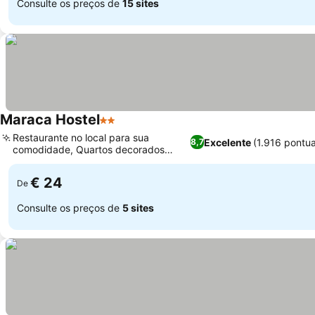
Consulte os preços de
15 sites
Maraca Hostel
2 Estrelas
Restaurante no local para sua
Excelente
(1.916 pontu
8,7
comodidade, Quartos decorados
individualmente
€ 24
De
Consulte os preços de
5 sites