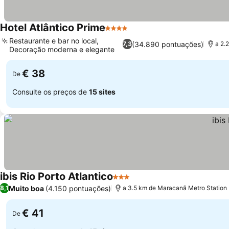
Hotel Atlântico Prime
4 Estrelas
Restaurante e bar no local,
(34.890 pontuações)
7,3
a 2.
Decoração moderna e elegante
€ 38
De
Consulte os preços de
15 sites
ibis Rio Porto Atlantico
3 Estrelas
Muito boa
(4.150 pontuações)
8,1
a 3.5 km de Maracanã Metro Station
€ 41
De