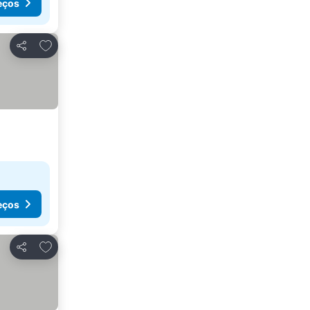
eços
Adicionar aos favoritos
Partilhar
eços
Adicionar aos favoritos
Partilhar