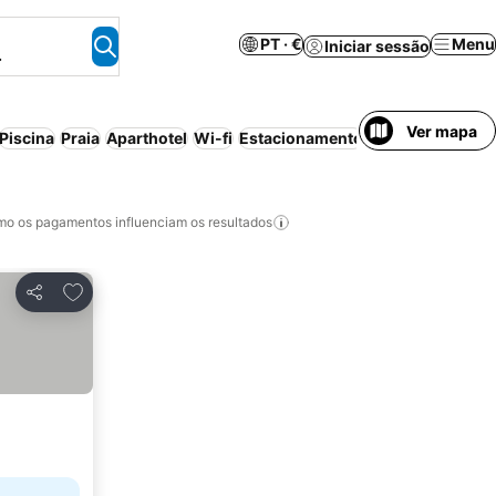
PT · €
Menu
Iniciar sessão
.
Ver mapa
Piscina
Praia
Aparthotel
Wi-fi
Estacionamento
Ar condicionad
o os pagamentos influenciam os resultados
Adicionar aos favoritos
Partilhar