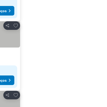
eços
Adicionar aos favoritos
Partilhar
eços
Adicionar aos favoritos
Partilhar