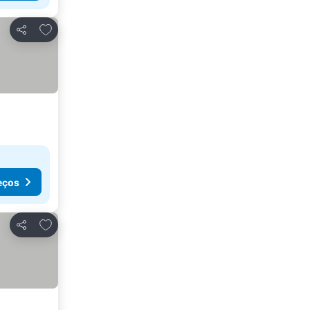
Adicionar aos favoritos
Partilhar
eços
Adicionar aos favoritos
Partilhar