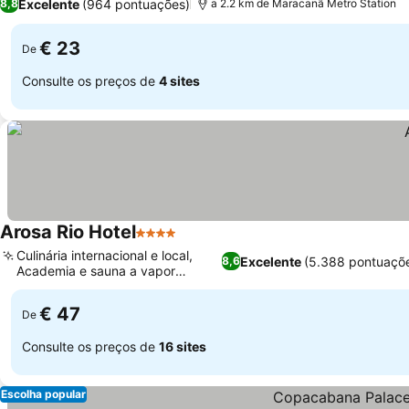
Excelente
(964 pontuações)
8,8
a 2.2 km de Maracanã Metro Station
€ 23
De
Consulte os preços de
4 sites
Arosa Rio Hotel
4 Estrelas
Culinária internacional e local,
Excelente
(5.388 pontuaçõ
8,6
Academia e sauna a vapor
dedicadas
€ 47
De
Consulte os preços de
16 sites
Escolha popular