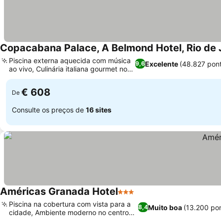
Copacabana Palace, A Belmond Hotel, Rio de 
Piscina externa aquecida com música
Excelente
(48.827 pon
9,6
ao vivo, Culinária italiana gourmet no
Cipriani
€ 608
De
Consulte os preços de
16 sites
Américas Granada Hotel
3 Estrelas
Piscina na cobertura com vista para a
Muito boa
(13.200 po
8,4
cidade, Ambiente moderno no centro
da cidade