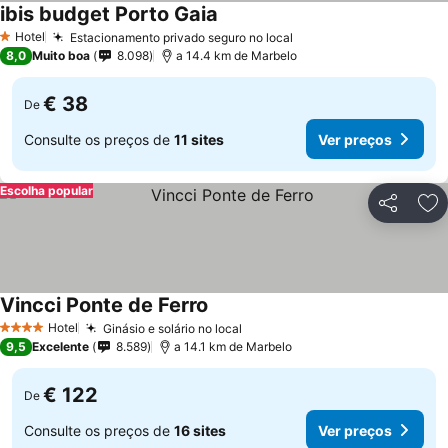
ibis budget Porto Gaia
Hotel
Estacionamento privado seguro no local
1 Estrelas
8,0
Muito boa
8.098
a 14.4 km de Marbelo
€ 38
De
Consulte os preços de
11 sites
Ver preços
Escolha popular
Partilhar
Ad
Vincci Ponte de Ferro
Hotel
Ginásio e solário no local
4 Estrelas
9,5
Excelente
8.589
a 14.1 km de Marbelo
€ 122
De
Consulte os preços de
16 sites
Ver preços