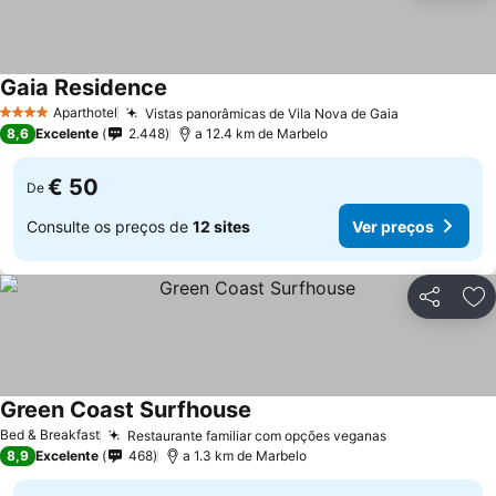
Gaia Residence
Aparthotel
Vistas panorâmicas de Vila Nova de Gaia
4 Estrelas
8,6
Excelente
2.448
a 12.4 km de Marbelo
€ 50
De
Consulte os preços de
12 sites
Ver preços
Partilhar
Ad
Green Coast Surfhouse
Bed & Breakfast
Restaurante familiar com opções veganas
8,9
Excelente
468
a 1.3 km de Marbelo