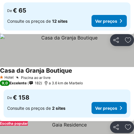
€ 65
De
Consulte os preços de
12 sites
Ver preços
Partilhar
Ad
Casa da Granja Boutique
Hotel
Piscina ao ar livre
1 Estrelas
9,0
Excelente
182
a 3.6 km de Marbelo
€ 158
De
Consulte os preços de
2 sites
Ver preços
Escolha popular
Partilhar
Ad