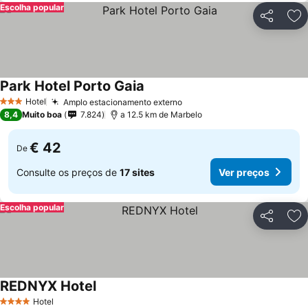
Escolha popular
Partilhar
Ad
Park Hotel Porto Gaia
Hotel
Amplo estacionamento externo
3 Estrelas
8,4
Muito boa
7.824
a 12.5 km de Marbelo
€ 42
De
Consulte os preços de
17 sites
Ver preços
Escolha popular
Partilhar
Ad
REDNYX Hotel
Hotel
4 Estrelas