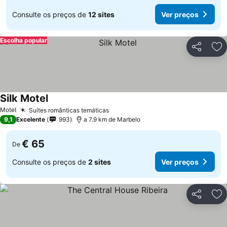
Consulte os preços de
12 sites
Ver preços
Escolha popular
Partilhar
Ad
Silk Motel
Motel
Suítes românticas temáticas
9,1
Excelente
993
a 7.9 km de Marbelo
€ 65
De
Consulte os preços de
2 sites
Ver preços
Partilhar
Ad