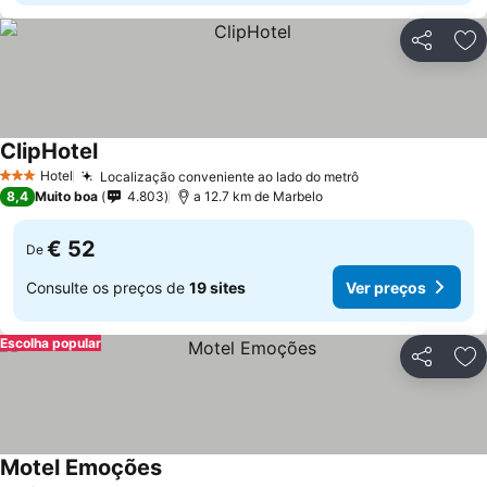
Partilhar
Ad
ClipHotel
Hotel
Localização conveniente ao lado do metrô
3 Estrelas
8,4
Muito boa
4.803
a 12.7 km de Marbelo
€ 52
De
Consulte os preços de
19 sites
Ver preços
Escolha popular
Partilhar
Ad
Motel Emoções