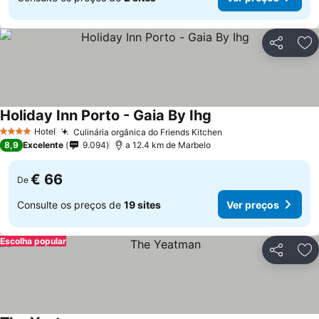
Partilhar
Ad
Holiday Inn Porto - Gaia By Ihg
Hotel
Culinária orgânica do Friends Kitchen
4 Estrelas
8,9
Excelente
9.094
a 12.4 km de Marbelo
€ 66
De
Consulte os preços de
19 sites
Ver preços
Escolha popular
Partilhar
Ad