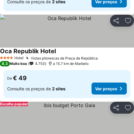
Consulte os preços de
2 sites
Ver preços
Partilhar
Ad
Oca Republik Hotel
Hotel
Vistas pitorescas da Praça da República
4 Estrelas
8,3
Muito boa
4.753
a 15.7 km de Marbelo
€ 49
De
Consulte os preços de
2 sites
Ver preços
Escolha popular
Partilhar
Ad