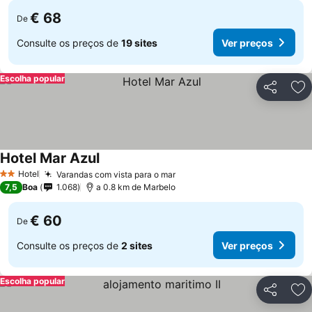
€ 68
De
Consulte os preços de
19 sites
Ver preços
Escolha popular
Partilhar
Ad
Hotel Mar Azul
Hotel
Varandas com vista para o mar
2 Estrelas
7,5
Boa
1.068
a 0.8 km de Marbelo
€ 60
De
Consulte os preços de
2 sites
Ver preços
Escolha popular
Partilhar
Ad