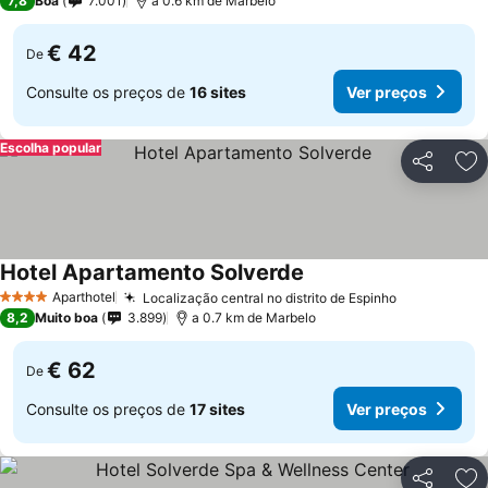
7,8
Boa
7.001
a 0.6 km de Marbelo
€ 42
De
Consulte os preços de
16 sites
Ver preços
Escolha popular
Partilhar
Ad
Hotel Apartamento Solverde
Aparthotel
Localização central no distrito de Espinho
4 Estrelas
8,2
Muito boa
3.899
a 0.7 km de Marbelo
€ 62
De
Consulte os preços de
17 sites
Ver preços