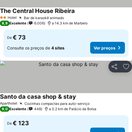
The Central House Ribeira
Hotel
Bar de karaokê animado
2 Estrelas
8,9
Excelente
6.006
a 14.3 km de Marbelo
€ 73
De
Consulte os preços de
4 sites
Ver preços
Partilhar
Ad
Santo da casa shop & stay
Aparthotel
Cozinhas compactas para auto-serviço
9,0
Excelente
448
a 0.2 km de Palácio da Bolsa
€ 123
De