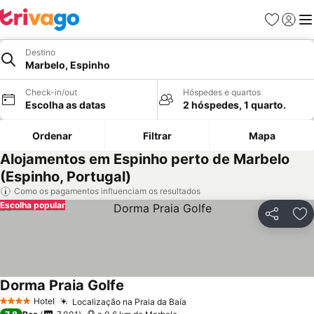
Favoritos
Iniciar
Me
Destino
Marbelo, Espinho
Check-in/out
Hóspedes e quartos
Escolha as datas
2 hóspedes, 1 quarto.
Ordenar
Filtrar
Mapa
Alojamentos em Espinho perto de Marbelo
(Espinho, Portugal)
Como os pagamentos influenciam os resultados
Escolha popular
Partilhar
Ad
Dorma Praia Golfe
Hotel
Localização na Praia da Baía
4 Estrelas