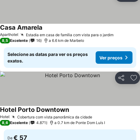
Casa Amarela
Aparthotel
Estadia em casa de família com vista para o jardim
8,5
Excelente
16
a 6.6 km de Marbelo
Selecione as datas para ver os preços
Ver preços
exatos.
Partilhar
Ad
Hotel Porto Downtown
Hotel
Cobertura com vista panorâmica da cidade
8,6
Excelente
4.871
a 0.7 km de Ponte Dom Luís I
€ 57
De