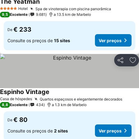
The Yeatman
Hotel
Spa de vinoterapia com piscina panorâmica
5 Estrelas
9,5
Excelente
9.681
a 13.5 km de Marbelo
€ 233
De
Consulte os preços de
15 sites
Ver preços
Partilhar
Ad
Espinho Vintage
Casa de hóspedes
Quartos espaçosos e elegantemente decorados
8,8
Excelente
434
a 1.3 km de Marbelo
€ 80
De
Consulte os preços de
2 sites
Ver preços