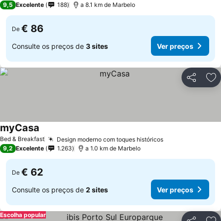
9,5
Excelente
188
a 8.1 km de Marbelo
€ 86
De
Consulte os preços de
3 sites
Ver preços
Partilhar
Ad
myCasa
Bed & Breakfast
Design moderno com toques históricos
9,2
Excelente
1.263
a 1.0 km de Marbelo
€ 62
De
Consulte os preços de
2 sites
Ver preços
Escolha popular