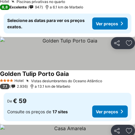
Hotel
Piscinas privativas no quarto
8,8
Excelente
947
a 6.1 km de Marbelo
Selecione as datas para ver os preços
Ver preços
exatos.
Partilhar
Ad
Golden Tulip Porto Gaia
Hotel
Vistas deslumbrantes do Oceano Atlântico
4 Estrelas
7,1
2.936
a 13.1 km de Marbelo
€ 59
De
Consulte os preços de
17 sites
Ver preços
Partilhar
Ad