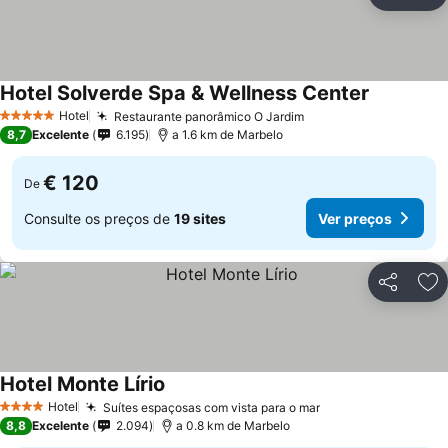
Partilhar
Ad
Hotel Solverde Spa & Wellness Center
Hotel
Restaurante panorâmico O Jardim
5 Estrelas
8,7
Excelente
6.195
a 1.6 km de Marbelo
€ 120
De
Consulte os preços de
19 sites
Ver preços
Partilhar
Ad
Hotel Monte Lírio
Hotel
Suítes espaçosas com vista para o mar
4 Estrelas
8,8
Excelente
2.094
a 0.8 km de Marbelo