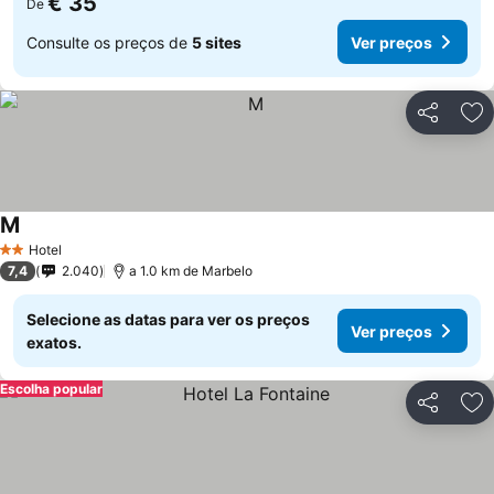
€ 35
De
Consulte os preços de
5 sites
Ver preços
Partilhar
Ad
M
Hotel
2 Estrelas
7,4
2.040
a 1.0 km de Marbelo
Selecione as datas para ver os preços
Ver preços
exatos.
Escolha popular
Partilhar
Ad