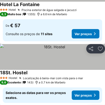
Hotel La Fontaine
Hotel
Piscina exterior de água salgada e jacuzzi
3 Estrelas
8,3
Muito boa
1.555
a 6.6 km de Marbelo
€ 57
De
Consulte os preços de
11 sites
Ver preços
Partilhar
Ad
18St. Hostel
Hostel
Localização à beira-mar com vista para o mar
3 Estrelas
9,6
Excelente
143
a 0.7 km de Marbelo
Selecione as datas para ver os preços
Ver preços
exatos.