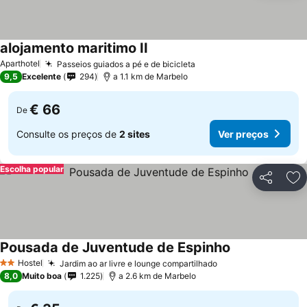
alojamento maritimo II
Aparthotel
Passeios guiados a pé e de bicicleta
9,5
Excelente
294
a 1.1 km de Marbelo
€ 66
De
Consulte os preços de
2 sites
Ver preços
Escolha popular
Partilhar
Ad
Pousada de Juventude de Espinho
Hostel
Jardim ao ar livre e lounge compartilhado
2 Estrelas
8,0
Muito boa
1.225
a 2.6 km de Marbelo