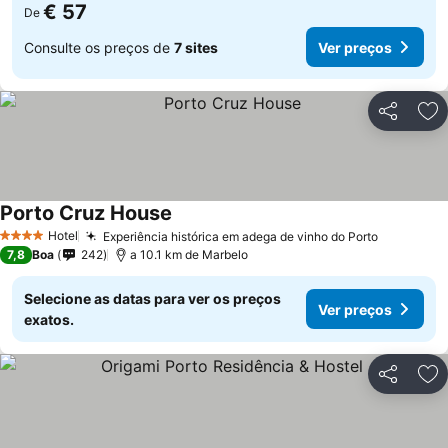
€ 57
De
Consulte os preços de
7 sites
Ver preços
Partilhar
Ad
Porto Cruz House
Hotel
Experiência histórica em adega de vinho do Porto
4 Estrelas
7,8
Boa
242
a 10.1 km de Marbelo
Selecione as datas para ver os preços
Ver preços
exatos.
Partilhar
Ad