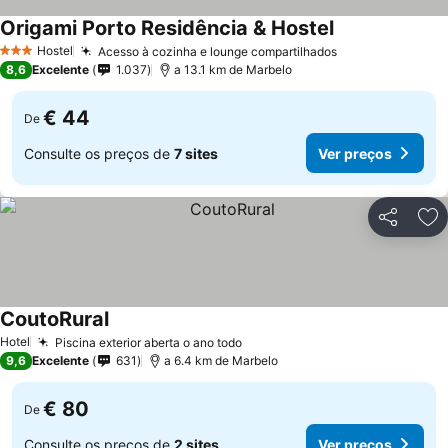
Origami Porto Residência & Hostel
Hostel
Acesso à cozinha e lounge compartilhados
3 Estrelas
8,6
Excelente
1.037
a 13.1 km de Marbelo
€ 44
De
Consulte os preços de
7 sites
Ver preços
Partilhar
Ad
CoutoRural
Hotel
Piscina exterior aberta o ano todo
9,6
Excelente
631
a 6.4 km de Marbelo
€ 80
De
Consulte os preços de
2 sites
Ver preços