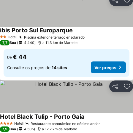
Partilhar
Ad
ibis Porto Sul Europarque
Hotel
Piscina exterior e terraço ensolarado
2 Estrelas
7,7
Boa
4.440
a 11.3 km de Marbelo
€ 44
De
Consulte os preços de
14 sites
Ver preços
Partilhar
Ad
Hotel Black Tulip - Porto Gaia
Hotel
Restaurante panorâmico no décimo andar
4 Estrelas
7,9
Boa
4.505
a 12.2 km de Marbelo