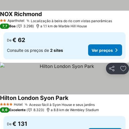
NOX Richmond
Ver preços
Aparthotel
Localização à beira do rio com vistas panorâmicas
Ver pre
2 Estrelas
7,7
Boa
3.298
a 1.1 km de Marble Hill House
€ 62
De
Consulte os preços de
2 sites
Ver preços
Partilhar
Ad
Hilton London Syon Park
Ver preços
Hotel
Acesso fácil à Syon House e seus jardins
Ver preços
4 Estrelas
8,6
Excelente
8.323
a 8.8 km de Wembley Stadium
€ 131
De