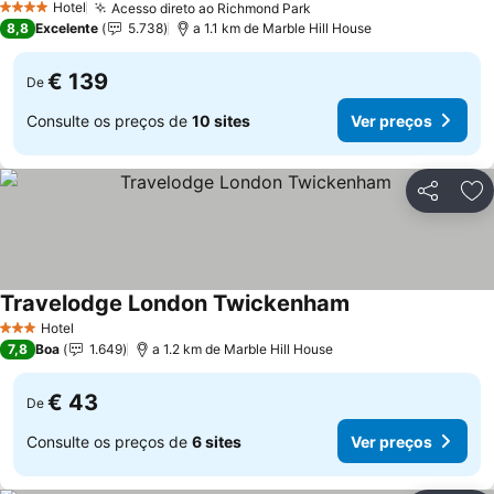
Hotel
Acesso direto ao Richmond Park
Ver preços
4 Estrelas
8,8
Excelente
5.738
a 1.1 km de Marble Hill House
€ 139
De
Consulte os preços de
10 sites
Ver preços
Partilhar
Ad
Travelodge London Twickenham
Ver preços
Hotel
3 Estrelas
7,8
Boa
1.649
a 1.2 km de Marble Hill House
€ 43
De
Consulte os preços de
6 sites
Ver preços