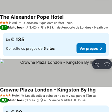
The Alexander Pope Hotel
Ver preços
Hotel
Quartos boutique com caráter único
Ver preços
3 Estrelas
8,4
Muito boa
3.424
a 9.2 km de Aeroporto de Londres - Heathrow
€ 135
De
Consulte os preços de
5 sites
Ver preços
Partilhar
Ad
Crowne Plaza London - Kingston By Ihg
Ver preç
Hotel
Localização à beira do rio com vista para o Tâmisa
Ver preç
4 Estrelas
8,1
Muito boa
5.476
a 6.5 km de Marble Hill House