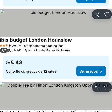
Partilhar
Ad
ibis budget London Hounslow
Ver preços
Hotel
Estacionamento pago no local
Ver preços
3 Estrelas
7,2
9.241
a 4.2 km de Marble Hill House
€ 43
De
Consulte os preços de
12 sites
Ver preços
Partilhar
Ad