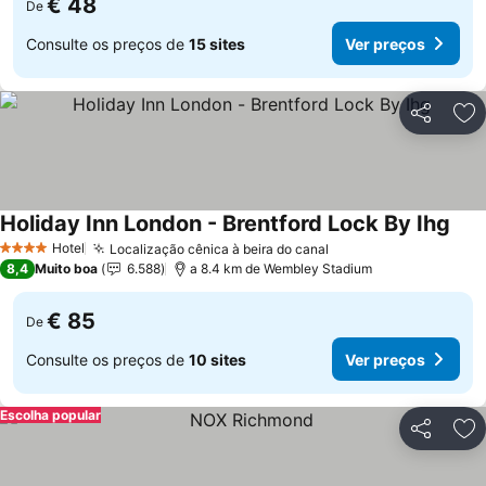
€ 48
De
Consulte os preços de
15 sites
Ver preços
Partilhar
Ad
Holiday Inn London - Brentford Lock By Ihg
Ver 
Hotel
Localização cênica à beira do canal
Ver preços
4 Estrelas
8,4
Muito boa
6.588
a 8.4 km de Wembley Stadium
€ 85
De
Consulte os preços de
10 sites
Ver preços
Escolha popular
Partilhar
Ad