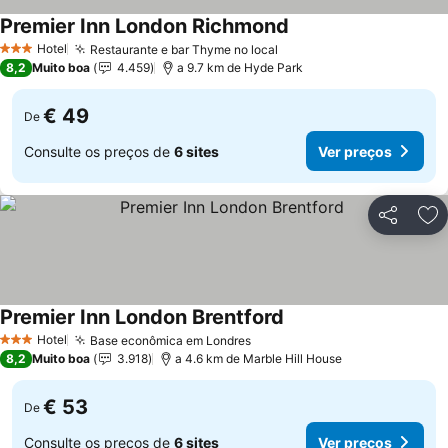
Premier Inn London Richmond
Ver preços
Hotel
Restaurante e bar Thyme no local
Ver preços
3 Estrelas
8,2
Muito boa
4.459
a 9.7 km de Hyde Park
€ 49
De
Consulte os preços de
6 sites
Ver preços
Partilhar
Ad
Premier Inn London Brentford
Ver preços
Hotel
Base econômica em Londres
Ver preços
3 Estrelas
8,2
Muito boa
3.918
a 4.6 km de Marble Hill House
€ 53
De
Consulte os preços de
6 sites
Ver preços