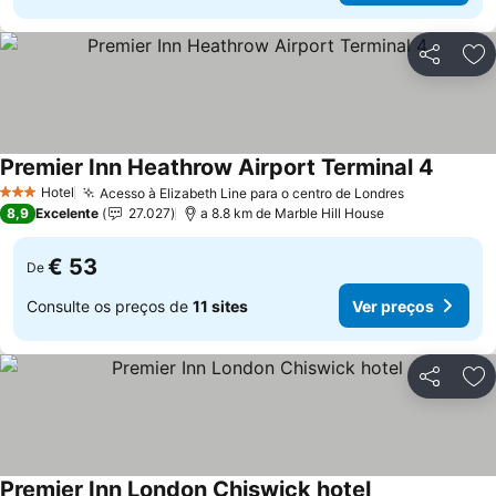
Partilhar
Ad
Premier Inn Heathrow Airport Terminal 4
Ver pr
Hotel
Acesso à Elizabeth Line para o centro de Londres
Ver preços
3 Estrelas
8,9
Excelente
27.027
a 8.8 km de Marble Hill House
€ 53
De
Consulte os preços de
11 sites
Ver preços
Partilhar
Ad
Premier Inn London Chiswick hotel