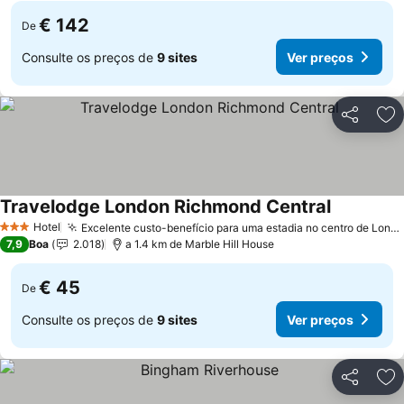
€ 142
De
Consulte os preços de
9 sites
Ver preços
Partilhar
Ad
Travelodge London Richmond Central
Ver preços
Hotel
Excelente custo-benefício para uma estadia no centro de Londres
3 Estrelas
7,9
Boa
2.018
a 1.4 km de Marble Hill House
€ 45
De
Consulte os preços de
9 sites
Ver preços
Partilhar
Ad