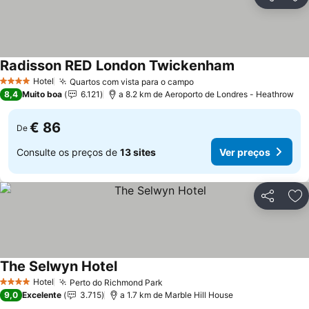
Partilhar
Ad
Radisson RED London Twickenham
Ver preços
Hotel
Quartos com vista para o campo
Ver preços
4 Estrelas
8,4
Muito boa
6.121
a 8.2 km de Aeroporto de Londres - Heathrow
€ 86
De
Consulte os preços de
13 sites
Ver preços
Partilhar
Ad
The Selwyn Hotel
Ver preços
Hotel
Perto do Richmond Park
Ver preços
4 Estrelas
9,0
Excelente
3.715
a 1.7 km de Marble Hill House