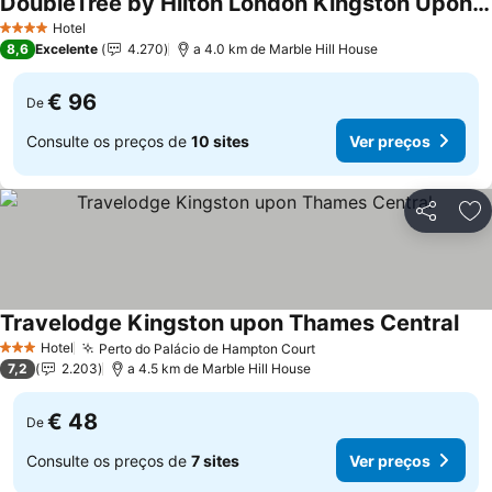
DoubleTree by Hilton London Kingston Upon Thames
Ver preços
Hotel
4 Estrelas
8,6
Excelente
4.270
a 4.0 km de Marble Hill House
€ 96
De
Consulte os preços de
10 sites
Ver preços
Partilhar
Ad
Travelodge Kingston upon Thames Central
Ver
Hotel
Perto do Palácio de Hampton Court
Ver preços
3 Estrelas
7,2
2.203
a 4.5 km de Marble Hill House
€ 48
De
Consulte os preços de
7 sites
Ver preços