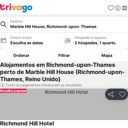
Favoritos
Iniciar
Me
Destino
Marble Hill House, Richmond-upon-Thames
Check-in/out
Hóspedes e quartos
Escolha as datas
2 hóspedes, 1 quarto.
Ordenar
Filtrar
Mapa
Alojamentos em Richmond-upon-Thames
perto de Marble Hill House (Richmond-upon-
Thames, Reino Unido)
Como os pagamentos influenciam os resultados
Escolha popular
Partilhar
Ad
Richmond Hill Hotel
Ver preços