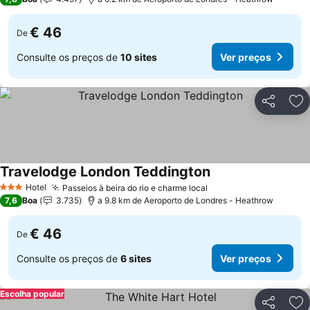
€ 46
De
Consulte os preços de
10 sites
Ver preços
Partilhar
Ad
Travelodge London Teddington
Ver preços
Hotel
Passeios à beira do rio e charme local
Ver preços
3 Estrelas
7,6
Boa
3.735
a 9.8 km de Aeroporto de Londres - Heathrow
€ 46
De
Consulte os preços de
6 sites
Ver preços
Escolha popular
Partilhar
Ad