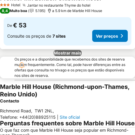
Ver preços
Hotel
Jantar no restaurante Thyme do hotel
Ver preços
3 Estrelas
8,4
Muito boa
5.195
a 5.9 km de Marble Hill House
€ 53
De
Consulte os preços de
7 sites
Ver preços
Mostrar mais
Os preços e a disponibilidade que recebemos dos sites de reserva
mudam frequentemente. Como tal, pode haver diferenças entre as
ofertas que consulta no trivago e os preços que estão disponíveis
nos sites de reserva.
Marble Hill House (Richmond-upon-Thames,
Reino Unido)
Contacto
Richmond Road
,
TW1 2NL
,
Telefone
:
+44(20)88925115
|
Site oficial
Perguntas frequentes sobre Marble Hill House
O que faz com que Marble Hill House seja popular em Richmond-