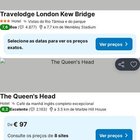
Travelodge London Kew Bridge
Ver preços
Hotel
Vistas do Rio Tâmisa e do parque
Ver preços
3 Estrelas
7,6
Boa
4.877
a 7.7 km de Wembley Stadium
Selecione as datas para ver os preços
Ver preços
exatos.
Partilhar
Ad
The Queen's Head
Ver preços
Hotel
Café da manhã inglês completo excepcional
Ver preços
9,2
Excelente
2.163
a 3.5 km de Marble Hill House
€ 97
De
Consulte os preços de
8 sites
Ver preços