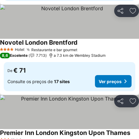
Partilhar
Ad
Novotel London Brentford
Ver preços
Hotel
Restaurante e bar gourmet
Ver preços
4 Estrelas
8,6
Excelente
7.713
a 7.3 km de Wembley Stadium
€ 71
De
Consulte os preços de
17 sites
Ver preços
Partilhar
Ad
Premier Inn London Kingston Upon Thames
Ver