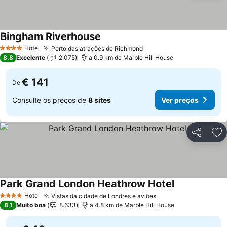
Bingham Riverhouse
Ver preços
Hotel
Perto das atrações de Richmond
Ver preços
4 Estrelas
8,8
Excelente
2.075
a 0.9 km de Marble Hill House
€ 141
De
Consulte os preços de
8 sites
Ver preços
Partilhar
Ad
Park Grand London Heathrow Hotel
Ver preços
Hotel
Vistas da cidade de Londres e aviões
Ver preços
4 Estrelas
8,1
Muito boa
8.633
a 4.8 km de Marble Hill House