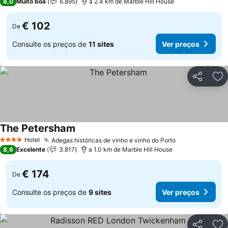
8,0
Muito boa
6.895
a 2.4 km de Marble Hill House
€ 102
De
Consulte os preços de
11 sites
Ver preços
Partilhar
Ad
The Petersham
Ver preços
Hotel
Adegas históricas de vinho e vinho do Porto
Ver preços
4 Estrelas
8,6
Excelente
3.817
a 1.0 km de Marble Hill House
€ 174
De
Consulte os preços de
9 sites
Ver preços