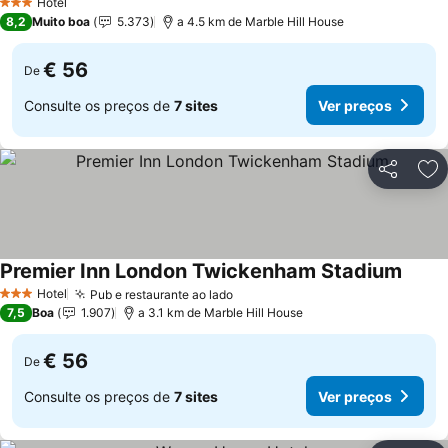
Hotel
3 Estrelas
8,2
Muito boa
5.373
a 4.5 km de Marble Hill House
€ 56
De
Consulte os preços de
7 sites
Ver preços
Partilhar
Ad
Premier Inn London Twickenham Stadium
Ver p
Hotel
Pub e restaurante ao lado
Ver preços
3 Estrelas
7,5
Boa
1.907
a 3.1 km de Marble Hill House
€ 56
De
Consulte os preços de
7 sites
Ver preços