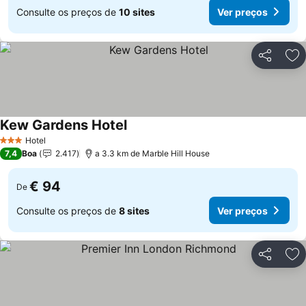
Consulte os preços de
10 sites
Ver preços
Partilhar
Ad
Kew Gardens Hotel
Ver preços
Hotel
3 Estrelas
7,4
Boa
2.417
a 3.3 km de Marble Hill House
€ 94
De
Consulte os preços de
8 sites
Ver preços
Partilhar
Ad