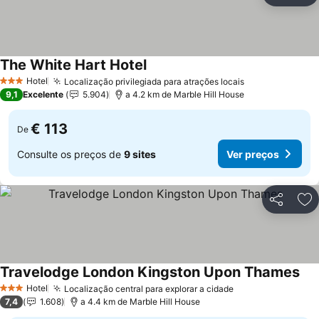
The White Hart Hotel
Ver preços
Hotel
Localização privilegiada para atrações locais
Ver preços
3 Estrelas
9,1
Excelente
5.904
a 4.2 km de Marble Hill House
€ 113
De
Consulte os preços de
9 sites
Ver preços
Partilhar
Ad
Travelodge London Kingston Upon Thames
Ver
Hotel
Localização central para explorar a cidade
Ver preços
3 Estrelas
7,4
1.608
a 4.4 km de Marble Hill House