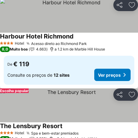
Partilhar
Ad
Harbour Hotel Richmond
Ver preços
Hotel
Acesso direto ao Richmond Park
Ver preços
4 Estrelas
8,0
Muito boa
4.663
a 1.2 km de Marble Hill House
€ 119
De
Consulte os preços de
12 sites
Ver preços
Escolha popular
Partilhar
Ad
The Lensbury Resort
Ver preços
Hotel
Spa e bem-estar premiados
Ver preços
4 Estrelas