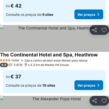
€ 42
De
Consulte os preços de
6 sites
Ver preços
Partilhar
Ad
The Continental Hotel and Spa, Heathrow
Ver p
Hotel
Spa e centro de bem-estar Meraki para relaxar
Ver preços
4 Estrelas
6,9
3.879
a 4.3 km de Marble Hill House
€ 37
De
Consulte os preços de
10 sites
Ver preços
Partilhar
Ad