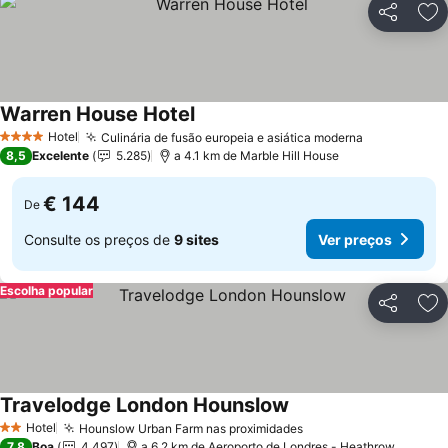
Partilhar
Ad
Warren House Hotel
Ver preços
Hotel
Culinária de fusão europeia e asiática moderna
Ver preços
4 Estrelas
8,5
Excelente
5.285
a 4.1 km de Marble Hill House
€ 144
De
Consulte os preços de
9 sites
Ver preços
Escolha popular
Partilhar
Ad
Travelodge London Hounslow
Ver preços
Hotel
Hounslow Urban Farm nas proximidades
Ver preços
2 Estrelas
7,8
Boa
4.497
a 6.2 km de Aeroporto de Londres - Heathrow