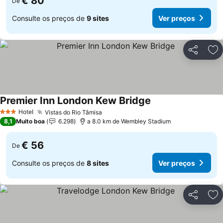
€ 80
De
Consulte os preços de
9 sites
Ver preços
Partilhar
Ad
Premier Inn London Kew Bridge
Ver preços
Hotel
Vistas do Rio Tâmisa
Ver preços
3 Estrelas
8,1
Muito boa
6.298
a 8.0 km de Wembley Stadium
€ 56
De
Consulte os preços de
8 sites
Ver preços
Partilhar
Ad