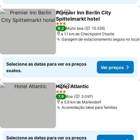
Premier Inn Berlin City
Partilhar
Adicionar aos favoritos
Spittelmarkt hotel
Ver preços
3 Estrelas
8,2
Muito boa
10.526
a 1.1 km de Checkpoint Charlie
Garagem de estacionamento segura no local
Selecione as datas para ver os preços
Ver preços
exatos.
Hotel Atlantic
Partilhar
Adicionar aos favoritos
Ver preços
3 Estrelas
7,9
Boa
3.097
a 5.6 km de Mariendorf
Acomodação ideal para famílias
Ver preço
Selecione as datas para ver os preços