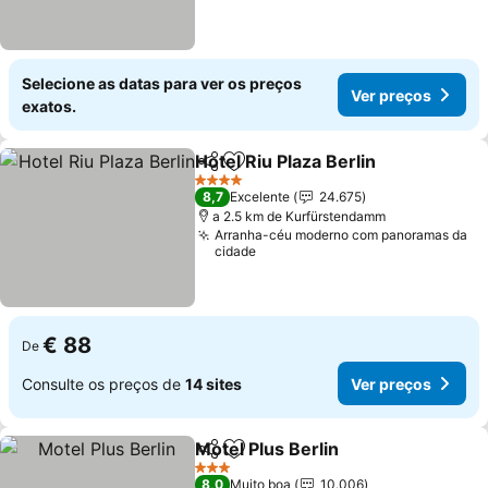
Selecione as datas para ver os preços
Ver preços
exatos.
Hotel Riu Plaza Berlin
Partilhar
Adicionar aos favoritos
Ver 
4 Estrelas
8,7
Excelente
24.675
a 2.5 km de Kurfürstendamm
Arranha-céu moderno com panoramas da
cidade
€ 88
De
Consulte os preços de
14 sites
Ver preços
Motel Plus Berlin
Partilhar
Adicionar aos favoritos
Ver preço
3 Estrelas
8,0
Muito boa
10.006