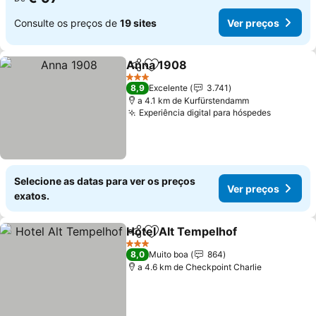
Consulte os preços de
19 sites
Ver preços
Anna 1908
Partilhar
Adicionar aos favoritos
Ver preços
3 Estrelas
8,9
Excelente
3.741
a 4.1 km de Kurfürstendamm
Experiência digital para hóspedes
Ver pre
Selecione as datas para ver os preços
Ver preços
exatos.
Hotel Alt Tempelhof
Partilhar
Adicionar aos favoritos
Ver p
3 Estrelas
8,0
Muito boa
864
a 4.6 km de Checkpoint Charlie