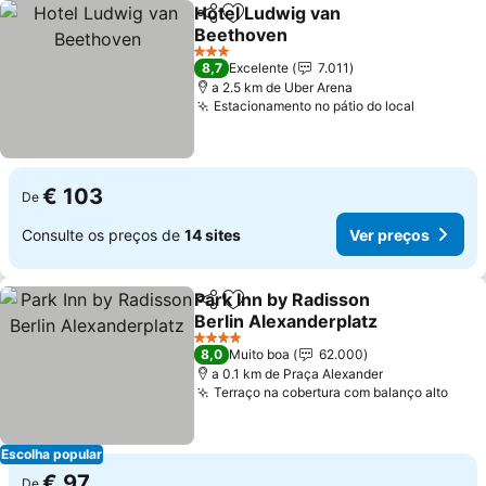
Hotel Ludwig van
Partilhar
Adicionar aos favoritos
Beethoven
Ver preços
3 Estrelas
8,7
Excelente
7.011
a 2.5 km de Uber Arena
Estacionamento no pátio do local
Ver preç
€ 103
De
Consulte os preços de
14 sites
Ver preços
Park Inn by Radisson
Partilhar
Adicionar aos favoritos
Berlin Alexanderplatz
Ver preços
4 Estrelas
8,0
Muito boa
62.000
a 0.1 km de Praça Alexander
Terraço na cobertura com balanço alto
Ver 
Escolha popular
€ 97
De