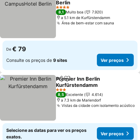
Berlin
Ver preços
4 Estrelas
8,1
Muito boa
7.920
a 5.1 km de Kurfürstendamm
Área de bem-estar com sauna
Ver preços
€ 79
De
Consulte os preços de
9 sites
Ver preços
Premier Inn Berlin
Partilhar
Adicionar aos favoritos
Kurfürstendamm
Ver preços
3 Estrelas
8,5
Excelente
4.614
a 7.3 km de Mariendorf
Vistas da cidade com isolamento acústico
Ve
Selecione as datas para ver os preços
Ver preços
exatos.