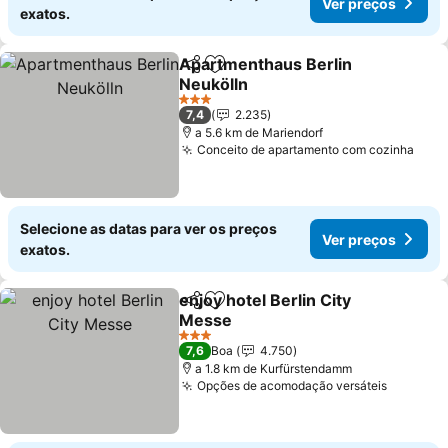
Ver preços
exatos.
Apartmenthaus Berlin
Partilhar
Adicionar aos favoritos
Neukölln
Ver preços
3 Estrelas
7,4
2.235
a 5.6 km de Mariendorf
Conceito de apartamento com cozinha
Ver 
Selecione as datas para ver os preços
Ver preços
exatos.
enjoy hotel Berlin City
Partilhar
Adicionar aos favoritos
Messe
Ver preços
3 Estrelas
7,6
Boa
4.750
a 1.8 km de Kurfürstendamm
Opções de acomodação versáteis
Ver pre