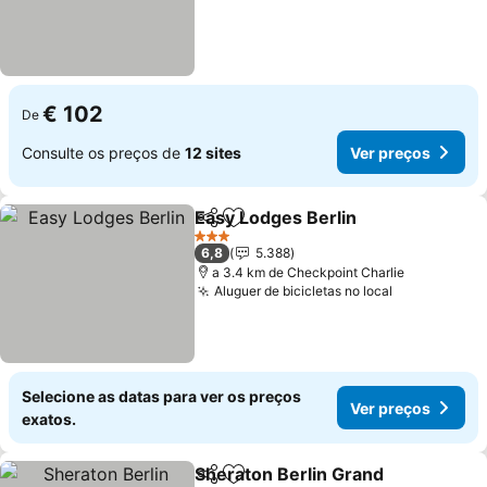
€ 102
De
Consulte os preços de
12 sites
Ver preços
Easy Lodges Berlin
Partilhar
Adicionar aos favoritos
Ver pr
3 Estrelas
6,8
5.388
a 3.4 km de Checkpoint Charlie
Aluguer de bicicletas no local
Ver preços
Selecione as datas para ver os preços
Ver preços
exatos.
Sheraton Berlin Grand
Partilhar
Adicionar aos favoritos