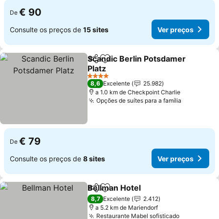
€ 90
De
Consulte os preços de
15 sites
Ver preços
Scandic Berlin Potsdamer
Partilhar
Adicionar aos favoritos
Platz
Ver preços
4 Estrelas
8,6
Excelente
25.982
a 1.0 km de Checkpoint Charlie
Opções de suítes para a família
Ver preço
€ 79
De
Consulte os preços de
8 sites
Ver preços
Bellman Hotel
Partilhar
Adicionar aos favoritos
Ver preços
8,7
Excelente
2.412
a 5.2 km de Mariendorf
Restaurante Mabel sofisticado
Ver preço