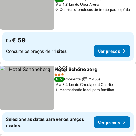
a 4.3 km de Uber Arena
Quartos silenciosos de frente para o pátio
Ve
€ 59
De
Consulte os preços de
11 sites
Ver preços
Hotel Schöneberg
Partilhar
Adicionar aos favoritos
Ver pre
3 Estrelas
8,5
Excelente
2.455
a 3.4 km de Checkpoint Charlie
Acomodação ideal para famílias
Ver preço
Selecione as datas para ver os preços
Ver preços
exatos.