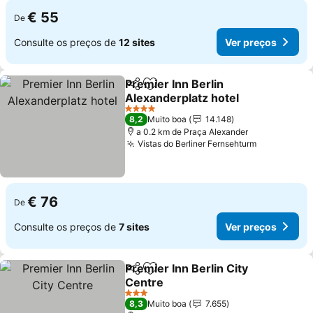
€ 55
De
Consulte os preços de
12 sites
Ver preços
Premier Inn Berlin
Partilhar
Adicionar aos favoritos
Alexanderplatz hotel
Ver preços
4 Estrelas
8,2
Muito boa
14.148
a 0.2 km de Praça Alexander
Vistas do Berliner Fernsehturm
Ver preço
€ 76
De
Consulte os preços de
7 sites
Ver preços
Premier Inn Berlin City
Partilhar
Adicionar aos favoritos
Centre
Ver preços
3 Estrelas
8,3
Muito boa
7.655