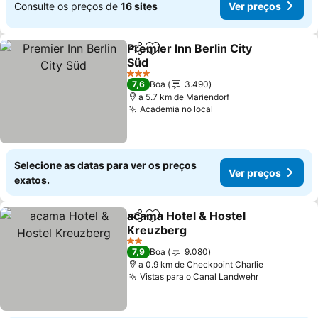
Consulte os preços de
16 sites
Ver preços
Premier Inn Berlin City
Partilhar
Adicionar aos favoritos
Süd
Ver preços
3 Estrelas
7,6
Boa
3.490
a 5.7 km de Mariendorf
Academia no local
Ver preços
Selecione as datas para ver os preços
Ver preços
exatos.
acama Hotel & Hostel
Partilhar
Adicionar aos favoritos
Kreuzberg
Ver preços
2 Estrelas
7,9
Boa
9.080
a 0.9 km de Checkpoint Charlie
Vistas para o Canal Landwehr
Ver preços