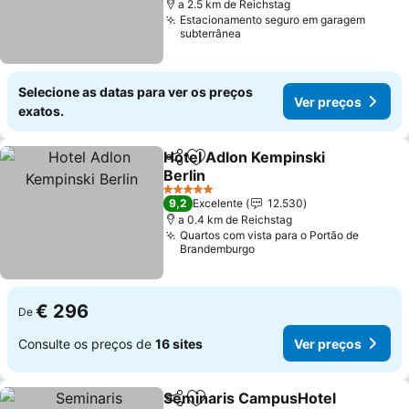
a 2.5 km de Reichstag
Estacionamento seguro em garagem
subterrânea
Selecione as datas para ver os preços
Ver preços
exatos.
Hotel Adlon Kempinski
Partilhar
Adicionar aos favoritos
Berlin
Ver preços
5 Estrelas
9,2
Excelente
12.530
a 0.4 km de Reichstag
Quartos com vista para o Portão de
Brandemburgo
€ 296
De
Consulte os preços de
16 sites
Ver preços
Seminaris CampusHotel
Partilhar
Adicionar aos favoritos