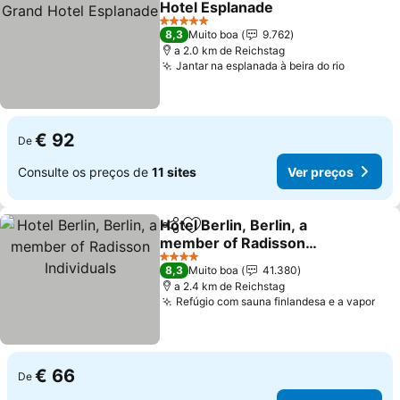
Hotel Esplanade
Ver preços
5 Estrelas
8,3
Muito boa
9.762
a 2.0 km de Reichstag
Jantar na esplanada à beira do rio
Ver pre
€ 92
De
Consulte os preços de
11 sites
Ver preços
Hotel Berlin, Berlin, a
Partilhar
Adicionar aos favoritos
member of Radisson
Individuals
Ver preços
4 Estrelas
8,3
Muito boa
41.380
a 2.4 km de Reichstag
Refúgio com sauna finlandesa e a vapor
Ver
€ 66
De