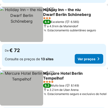
Holiday Inn – the niu
Partilhar
Adicionar aos favoritos
Dwarf Berlin Schöneberg
Ver preços
3 Estrelas
8,6
Excelente
6.565
a 4.9 km de Mariendorf
Estacionamento subterrâneo seguro
Ver pr
€ 72
De
Consulte os preços de
13 sites
Ver preços
Mercure Hotel Berlin
Partilhar
Adicionar aos favoritos
Tempelhof
Ver preços
4 Estrelas
8,2
Muito boa
8.149
a 3.2 km de Uber Arena
Estacionamento seguro e exclusivo do hotel