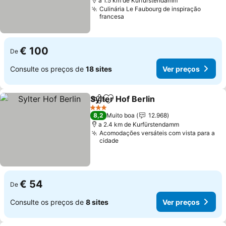
a 1.5 km de Kurfürstendamm
Culinária Le Faubourg de inspiração
francesa
€ 100
De
Consulte os preços de
18 sites
Ver preços
Sylter Hof Berlin
Partilhar
Adicionar aos favoritos
Ver preço
3 Estrelas
8,2
Muito boa
12.968
a 2.4 km de Kurfürstendamm
Acomodações versáteis com vista para a
cidade
€ 54
De
Consulte os preços de
8 sites
Ver preços