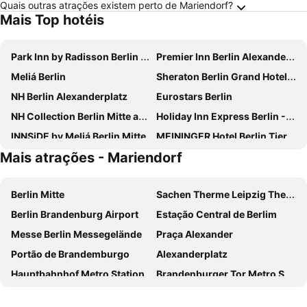
Quais outras atrações existem perto de Mariendorf?
Mais Top hotéis
Park Inn by Radisson Berlin Alexanderplatz
Premier Inn Berlin Alexanderplatz hotel
Meliá Berlin
Sheraton Berlin Grand Hotel Esplanade
NH Berlin Alexanderplatz
Eurostars Berlin
NH Collection Berlin Mitte am Checkpoint Charlie
Holiday Inn Express Berlin - Alexanderplatz By Ihg
INNSiDE by Meliá Berlin Mitte
MEININGER Hotel Berlin Tiergarten
Mais atrações - Mariendorf
MEININGER Hotel Berlin Hauptbahnhof
H2 Berlin-Alexanderplatz
Titanic Comfort Mitte
Hampton by Hilton Berlin City Centre Alexanderplatz
Berlin Mitte
Sachen Therme Leipzig Thermal Spa
a&o Berlin Hauptbahnhof
Hotel Riu Plaza Berlin
Berlin Brandenburg Airport
Estação Central de Berlim
Pestana Berlin Tiergarten
MEININGER Hotel Berlin East Side Gallery
Messe Berlin Messegelände
Praça Alexander
Garner Hotel Berlin - Gendarmenmarkt By Ihg
Hotel Aldea Berlin Centrum
Portão de Brandemburgo
Alexanderplatz
Garner Hotel Berlin - Wilmersdorf By Ihg
Premier Inn Berlin City Spittelmarkt hotel
Hauptbahnhof Metro Station
Brandenburger Tor Metro Station
MEININGER Hotel Berlin Airport
NH Collection Berlin Mitte Friedrichstrasse
Estádio Olímpico de Berlim
Toskana Thermal Spa
B&B HOTEL Berlin-Alexanderplatz
IntercityHotel Berlin Hauptbahnhof