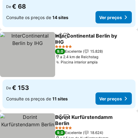
€ 68
De
Consulte os preços de
14 sites
Ver preços
InterContinental Berlin by
Partilhar
Adicionar aos favoritos
IHG
Ver preços
5 Estrelas
9,0
Excelente
15.828
a 2.4 km de Reichstag
Piscina interior ampla
Ver preços
€ 153
De
Consulte os preços de
11 sites
Ver preços
Dorint Kurfürstendamm
Partilhar
Adicionar aos favoritos
Berlin
Ver preços
5 Estrelas
9,0
Excelente
18.624