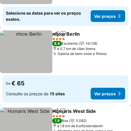
Selecione as datas para ver os preços
Ver preços
exatos.
nhow Berlin
Partilhar
Adicionar aos favoritos
Ver preços
4 Estrelas
8,8
Excelente
19.138
a 0.7 km de Uber Arena
Galeria de bem-estar e fitness
Ver preços
€ 65
De
Consulte os preços de
15 sites
Ver preços
Homaris West Side
Partilhar
Adicionar aos favoritos
Ver pr
4 Estrelas
7,9
Boa
5.082
a 1.8 km de Kurfürstendamm
Moderna área de bem-estar e spa