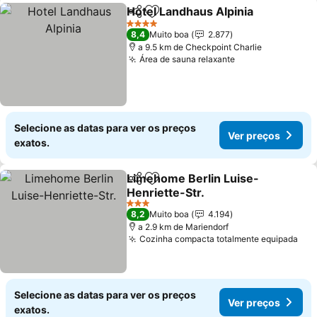
Hotel Landhaus Alpinia
Partilhar
Adicionar aos favoritos
Ver
4 Estrelas
8,4
Muito boa
2.877
a 9.5 km de Checkpoint Charlie
Área de sauna relaxante
Ver preços
Selecione as datas para ver os preços
Ver preços
exatos.
Limehome Berlin Luise-
Partilhar
Adicionar aos favoritos
Henriette-Str.
Ver preços
3 Estrelas
8,2
Muito boa
4.194
a 2.9 km de Mariendorf
Cozinha compacta totalmente equipada
Ver
Selecione as datas para ver os preços
Ver preços
exatos.