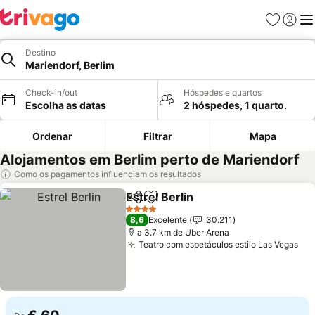
Favoritos
Iniciar
Me
Destino
Mariendorf, Berlim
Check-in/out
Hóspedes e quartos
Escolha as datas
2 hóspedes, 1 quarto.
Ordenar
Filtrar
Mapa
Alojamentos em Berlim perto de Mariendorf
Como os pagamentos influenciam os resultados
Estrel Berlin
Partilhar
Adicionar aos favoritos
Ver preços
4 Estrelas
8,6
Excelente
30.211
a 3.7 km de Uber Arena
Teatro com espetáculos estilo Las Vegas
Ver