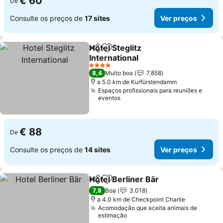
€ 60
De
Consulte os preços de
17 sites
Ver preços
Hotel Steglitz
Partilhar
Adicionar aos favoritos
International
Ver preços
4 Estrelas
8,4
Muito boa
7.858
a 5.0 km de Kurfürstendamm
Espaços profissionais para reuniões e
eventos
€ 88
De
Consulte os preços de
14 sites
Ver preços
Hotel Berliner Bär
Partilhar
Adicionar aos favoritos
Ver preç
7,8
Boa
3.018
a 4.0 km de Checkpoint Charlie
Acomodação que aceita animais de
estimação