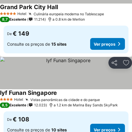
Grand Park City Hall
Hotel
Culinária europeia moderna no Tablescape
5 Estrelas
8,7
Excelente
11.214
a 0.8 km de Merlion
€ 149
De
Consulte os preços de
15 sites
Ver preços
Partilhar
Ad
lyf Funan Singapore
Hotel
Vistas panorâmicas da cidade e do parque
4 Estrelas
8,5
Excelente
12.023
a 1.2 km de Marina Bay Sands SkyPark
€ 108
De
Consulte os preços de
10 sites
Ver preços