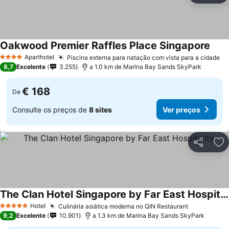
Oakwood Premier Raffles Place Singapore
Aparthotel
Piscina externa para natação com vista para a cidade
4 Estrelas
8,7
Excelente
3.255
a 1.0 km de Marina Bay Sands SkyPark
€ 168
De
Consulte os preços de
8 sites
Ver preços
Partilhar
Ad
The Clan Hotel Singapore by Far East Hospitality
Hotel
Culinária asiática moderna no QIN Restaurant
5 Estrelas
9,2
Excelente
10.901
a 1.3 km de Marina Bay Sands SkyPark