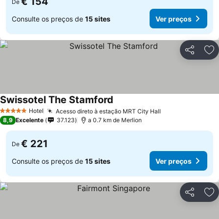
€ 154
De
Consulte os preços de
15 sites
Ver preços
Partilhar
Ad
Swissotel The Stamford
Hotel
Acesso direto à estação MRT City Hall
5 Estrelas
8,9
Excelente
37.123
a 0.7 km de Merlion
€ 221
De
Consulte os preços de
15 sites
Ver preços
Partilhar
Ad