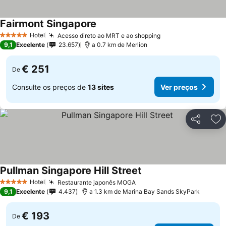
Fairmont Singapore
Hotel
Acesso direto ao MRT e ao shopping
5 Estrelas
9,1
Excelente
23.657
a 0.7 km de Merlion
€ 251
De
Consulte os preços de
13 sites
Ver preços
Partilhar
Ad
Pullman Singapore Hill Street
Hotel
Restaurante japonês MOGA
5 Estrelas
9,1
Excelente
4.437
a 1.3 km de Marina Bay Sands SkyPark
€ 193
De