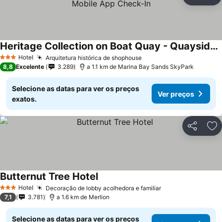
Partilhar
Ad
Heritage Collection on Boat Quay - Quayside Wing - Mobile App Check-In
Hotel
Arquitetura histórica de shophouse
3 Estrelas
8,8
Excelente
3.289
a 1.1 km de Marina Bay Sands SkyPark
Selecione as datas para ver os preços
Ver preços
exatos.
Partilhar
Ad
Butternut Tree Hotel
Hotel
Decoração de lobby acolhedora e familiar
3 Estrelas
7,1
3.781
a 1.6 km de Merlion
Selecione as datas para ver os preços