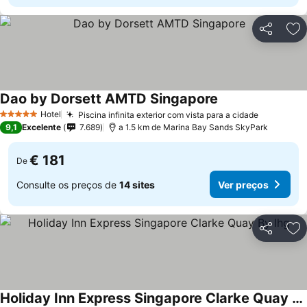
Partilhar
Ad
Dao by Dorsett AMTD Singapore
Hotel
Piscina infinita exterior com vista para a cidade
5 Estrelas
9,1
Excelente
7.689
a 1.5 km de Marina Bay Sands SkyPark
€ 181
De
Consulte os preços de
14 sites
Ver preços
Partilhar
Ad
Holiday Inn Express Singapore Clarke Quay By Ihg