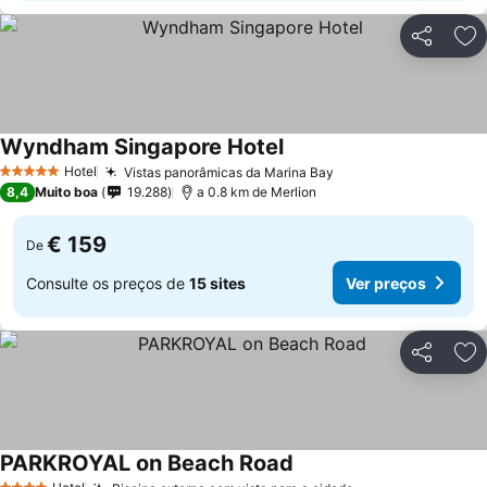
Partilhar
Ad
Wyndham Singapore Hotel
Hotel
Vistas panorâmicas da Marina Bay
5 Estrelas
8,4
Muito boa
19.288
a 0.8 km de Merlion
€ 159
De
Consulte os preços de
15 sites
Ver preços
Partilhar
Ad
PARKROYAL on Beach Road