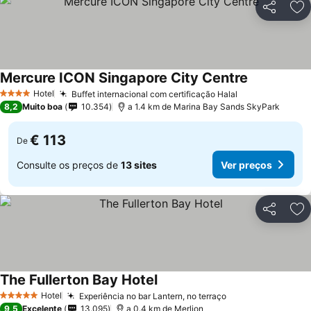
Partilhar
Ad
Mercure ICON Singapore City Centre
Hotel
Buffet internacional com certificação Halal
4 Estrelas
8,2
Muito boa
10.354
a 1.4 km de Marina Bay Sands SkyPark
€ 113
De
Consulte os preços de
13 sites
Ver preços
Partilhar
Ad
The Fullerton Bay Hotel
Hotel
Experiência no bar Lantern, no terraço
5 Estrelas
9,5
Excelente
13.095
a 0.4 km de Merlion