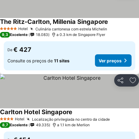
The Ritz-Carlton, Millenia Singapore
Hotel
Culinária cantonesa com estrela Michelin
5 Estrelas
9,3
Excelente
18.083
a 0.3 km de Singapore Flyer
€ 427
De
Consulte os preços de
11 sites
Ver preços
Partilhar
Ad
Carlton Hotel Singapore
Hotel
Localização privilegiada no centro da cidade
4 Estrelas
8,7
Excelente
49.335
a 1.1 km de Merlion