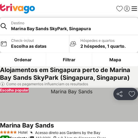
Favoritos
Iniciar
Me
Destino
Marina Bay Sands SkyPark, Singapura
Check-in/out
Hóspedes e quartos
Escolha as datas
2 hóspedes, 1 quarto.
Ordenar
Filtrar
Mapa
Alojamentos em Singapura perto de Marina
Bay Sands SkyPark (Singapura, Singapura)
Como os pagamentos influenciam os resultados
Escolha popular
Partilhar
Ad
Marina Bay Sands
Hotel
Acesso direto aos Gardens by the Bay
5 Estrelas