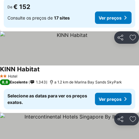
€ 152
De
Consulte os preços de
17 sites
Ver preços
Partilhar
Ad
KINN Habitat
Hotel
2 Estrelas
8,8
Excelente
1.343
a 1.2 km de Marina Bay Sands SkyPark
Selecione as datas para ver os preços
Ver preços
exatos.
Partilhar
Ad