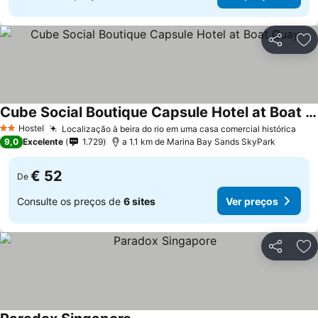
Partilhar
Ad
Cube Social Boutique Capsule Hotel at Boat Quay
Hostel
Localização à beira do rio em uma casa comercial histórica
2 Estrelas
9,0
Excelente
1.729
a 1.1 km de Marina Bay Sands SkyPark
€ 52
De
Consulte os preços de
6 sites
Ver preços
Partilhar
Ad