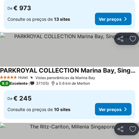
€ 973
De
Consulte os preços de
13 sites
Ver preços
Partilhar
Ad
PARKROYAL COLLECTION Marina Bay, Singapore
Hotel
Vistas panorâmicas da Marina Bay
5 Estrelas
9,0
Excelente
37.105
a 0.6 km de Merlion
€ 245
De
Consulte os preços de
10 sites
Ver preços
Partilhar
Ad