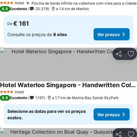
Hotel
Piscina de borda infinita na cobertura com vista para a cidade
4 Estrelas
8,8
Excelente
20.379
a 1.4 km de Merlion
€ 161
De
Consulte os preços de
8 sites
Ver preços
Partilhar
Ad
Hotel Waterloo Singapore - Handwritten Collection
Hotel
4 Estrelas
8,8
Excelente
1.197
a 1.7 km de Marina Bay Sands SkyPark
Selecione as datas para ver os preços
Ver preços
exatos.