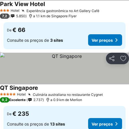
Park View Hotel
Hotel
Experiência gastronômica no Art Gallery Café
3 Estrelas
7,2
5.850
a 1.1 km de Singapore Flyer
€ 66
De
Consulte os preços de
3 sites
Ver preços
Partilhar
Ad
QT Singapore
Hotel
Culinária australiana no restaurante Cygnet
5 Estrelas
9,2
Excelente
2.737
a 0.9 km de Merlion
€ 235
De
Consulte os preços de
13 sites
Ver preços