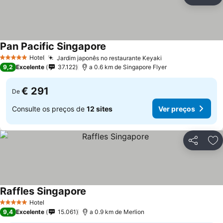
Partilhar
Ad
Pan Pacific Singapore
Hotel
Jardim japonês no restaurante Keyaki
5 Estrelas
9,2
Excelente
37.122
a 0.6 km de Singapore Flyer
€ 291
De
Consulte os preços de
12 sites
Ver preços
Partilhar
Ad
Raffles Singapore
Hotel
5 Estrelas
9,4
Excelente
15.061
a 0.9 km de Merlion