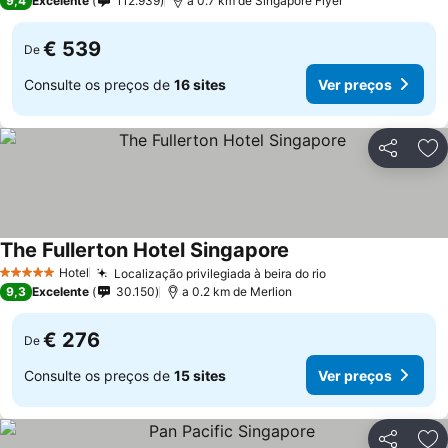
9,4
Excelente
112.939
a 0.7 km de Singapore Flyer
€ 539
De
Consulte os preços de
16 sites
Ver preços
Partilhar
Ad
The Fullerton Hotel Singapore
Hotel
Localização privilegiada à beira do rio
5 Estrelas
9,3
Excelente
30.150
a 0.2 km de Merlion
€ 276
De
Consulte os preços de
15 sites
Ver preços