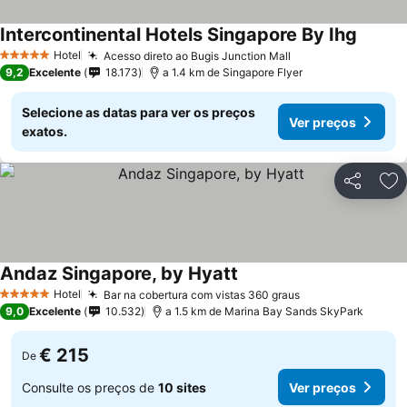
Intercontinental Hotels Singapore By Ihg
Hotel
Acesso direto ao Bugis Junction Mall
5 Estrelas
9,2
Excelente
18.173
a 1.4 km de Singapore Flyer
Selecione as datas para ver os preços
Ver preços
exatos.
Partilhar
Ad
Andaz Singapore, by Hyatt
Hotel
Bar na cobertura com vistas 360 graus
5 Estrelas
9,0
Excelente
10.532
a 1.5 km de Marina Bay Sands SkyPark
€ 215
De
Consulte os preços de
10 sites
Ver preços