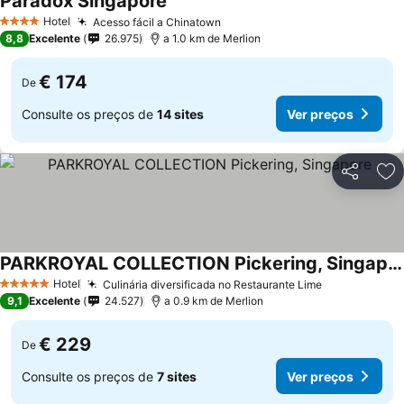
Paradox Singapore
Hotel
Acesso fácil a Chinatown
4 Estrelas
8,8
Excelente
26.975
a 1.0 km de Merlion
€ 174
De
Consulte os preços de
14 sites
Ver preços
Partilhar
Ad
PARKROYAL COLLECTION Pickering, Singapore
Hotel
Culinária diversificada no Restaurante Lime
5 Estrelas
9,1
Excelente
24.527
a 0.9 km de Merlion
€ 229
De
Consulte os preços de
7 sites
Ver preços