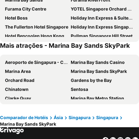
Furama City Centre
YOTEL Singapore Orchard Road
Hotel Boss
Holiday Inn Express & Suites Singapore Novena By Ihg
The Fullerton Hotel Singapore
Holiday Inn Express Singapore Clarke Quay By Ihg
Hotel Bencoolen Hong Kong Street
Pullman Singapore Hill Street
Mais atrações - Marina Bay Sands SkyPark
Mercure ICON Singapore City Centre
The Laurus, a Luxury Collection Resort, Singapore
Hotel Mi Bencoolen
V Hotel Bencoolen
Aeroporto de Singapura - Changi
Marina Bay Sands Casino
V Hotel Lavender
Hotel Mi Rochor
Marina Area
Marina Bay Sands SkyPark
PARKROYAL COLLECTION Pickering, Singapore
Hilton Garden Inn Singapore Serangoon
Orchard Road
Gardens by the Bay
Fairmont Singapore
lyf Funan Singapore
Chinatown
Sentosa
Carlton Hotel Singapore
Amara Singapore
Clarke Quay
Marina Bay Metro Station
PARKROYAL on Beach Road
Grand Park City Hall
Changi
Clarke Quay Metro Station
ST Signature Jalan Besar
ibis budget Singapore Clarke Quay
Bugis
Epicurean Market
Hotel Indigo Singapore Katong by IHG
Village Hotel Changi by Far East Hospitality
Comparador de Hotéis
Ásia
Singapura
Singapura
Marina Bay Sands SkyPark
Little India
One North Singapore
Hotel Waterloo Singapore - Handwritten Collection
Dao by Dorsett AMTD Singapore
Boat Quay
Tiong Bahru MRT Station
Holiday Inn Singapore Orchard City Centre By Ihg
Park Regis Singapore