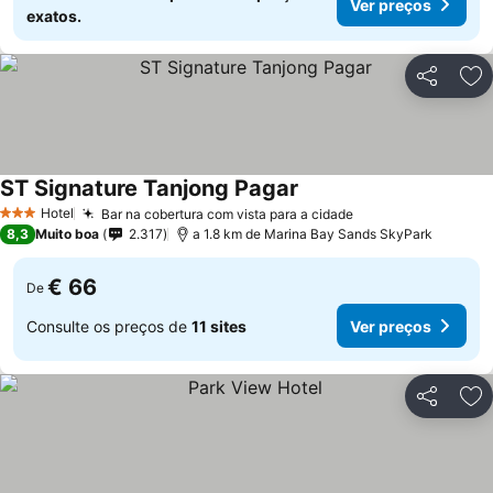
Ver preços
exatos.
Partilhar
Ad
ST Signature Tanjong Pagar
Hotel
Bar na cobertura com vista para a cidade
3 Estrelas
8,3
Muito boa
2.317
a 1.8 km de Marina Bay Sands SkyPark
€ 66
De
Consulte os preços de
11 sites
Ver preços
Partilhar
Ad