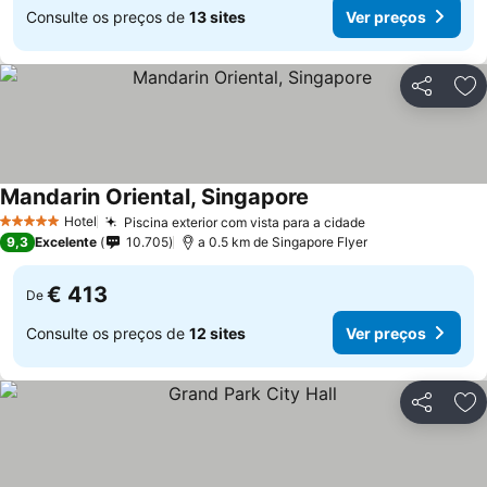
Consulte os preços de
13 sites
Ver preços
Partilhar
Ad
Mandarin Oriental, Singapore
Hotel
Piscina exterior com vista para a cidade
5 Estrelas
9,3
Excelente
10.705
a 0.5 km de Singapore Flyer
€ 413
De
Consulte os preços de
12 sites
Ver preços
Partilhar
Ad