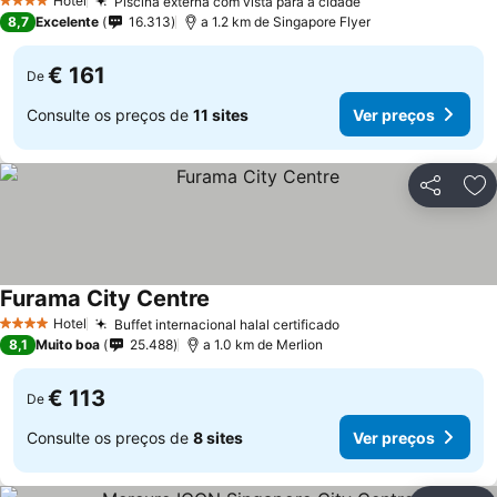
Hotel
Piscina externa com vista para a cidade
4 Estrelas
8,7
Excelente
16.313
a 1.2 km de Singapore Flyer
€ 161
De
Consulte os preços de
11 sites
Ver preços
Partilhar
Ad
Furama City Centre
Hotel
Buffet internacional halal certificado
4 Estrelas
8,1
Muito boa
25.488
a 1.0 km de Merlion
€ 113
De
Consulte os preços de
8 sites
Ver preços