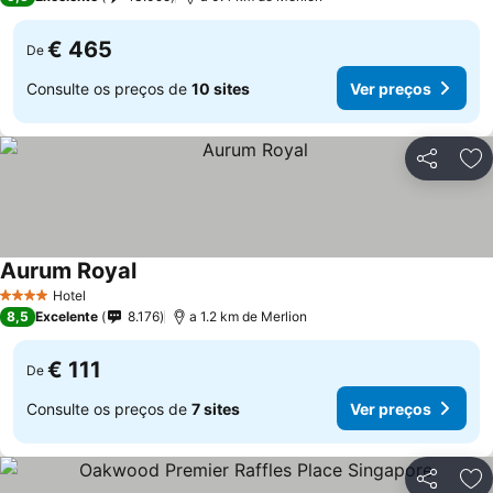
€ 465
De
Consulte os preços de
10 sites
Ver preços
Partilhar
Ad
Aurum Royal
Hotel
4 Estrelas
8,5
Excelente
8.176
a 1.2 km de Merlion
€ 111
De
Consulte os preços de
7 sites
Ver preços
Partilhar
Ad