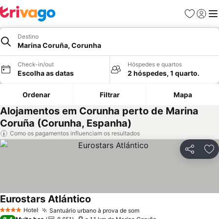
Favoritos
Iniciar
Me
Destino
Marina Coruña, Corunha
Check-in/out
Hóspedes e quartos
Escolha as datas
2 hóspedes, 1 quarto.
Ordenar
Filtrar
Mapa
Alojamentos em Corunha perto de Marina
Coruña (Corunha, Espanha)
Como os pagamentos influenciam os resultados
Partilhar
Ad
Eurostars Atlántico
Hotel
Santuário urbano à prova de som
4 Estrelas