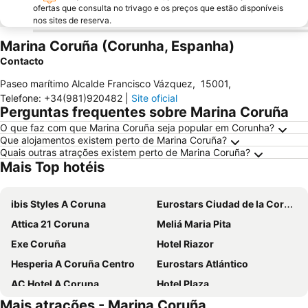
ofertas que consulta no trivago e os preços que estão disponíveis
nos sites de reserva.
Marina Coruña (Corunha, Espanha)
Contacto
Paseo marítimo Alcalde Francisco Vázquez
,
15001
,
Telefone
:
+34(981)920482
|
Site oficial
Perguntas frequentes sobre Marina Coruña
O que faz com que Marina Coruña seja popular em Corunha?
Que alojamentos existem perto de Marina Coruña?
Quais outras atrações existem perto de Marina Coruña?
Mais Top hotéis
ibis Styles A Coruna
Eurostars Ciudad de la Coruna
Attica 21 Coruna
Meliá Maria Pita
Exe Coruña
Hotel Riazor
Hesperia A Coruña Centro
Eurostars Atlántico
AC Hotel A Coruna
Hotel Plaza
Mais atrações - Marina Coruña
Hotel Zenit Coruña
Alda Cabanas Playa