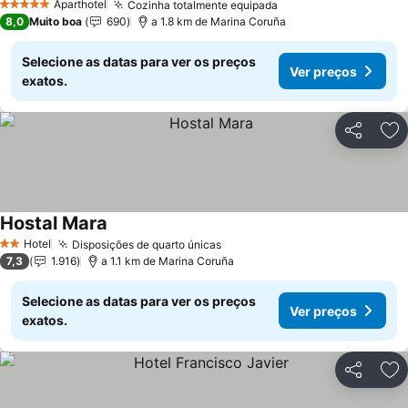
Aparthotel
Cozinha totalmente equipada
5 Estrelas
8,0
Muito boa
690
a 1.8 km de Marina Coruña
Selecione as datas para ver os preços
Ver preços
exatos.
Partilhar
Ad
Hostal Mara
Hotel
Disposições de quarto únicas
2 Estrelas
7,3
1.916
a 1.1 km de Marina Coruña
Selecione as datas para ver os preços
Ver preços
exatos.
Partilhar
Ad