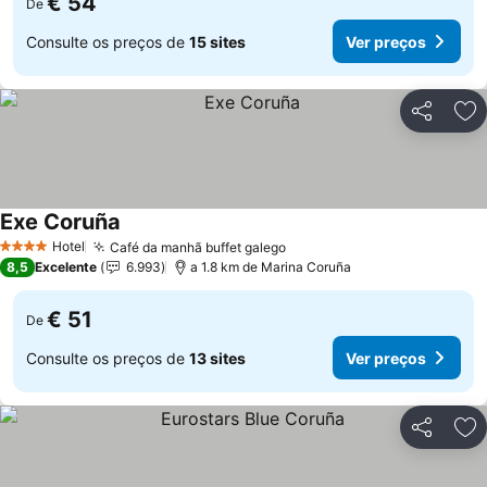
€ 54
De
Consulte os preços de
15 sites
Ver preços
Partilhar
Ad
Exe Coruña
Hotel
Café da manhã buffet galego
4 Estrelas
8,5
Excelente
6.993
a 1.8 km de Marina Coruña
€ 51
De
Consulte os preços de
13 sites
Ver preços
Partilhar
Ad