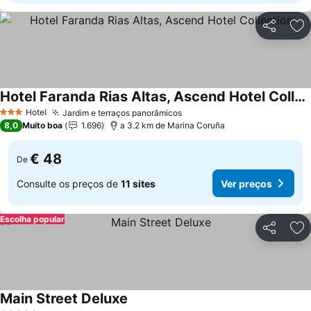
Partilhar
Ad
Hotel Faranda Rias Altas, Ascend Hotel Collection
Hotel
Jardim e terraços panorâmicos
3 Estrelas
8,0
Muito boa
1.696
a 3.2 km de Marina Coruña
€ 48
De
Consulte os preços de
11 sites
Ver preços
Escolha popular
Partilhar
Ad
Main Street Deluxe