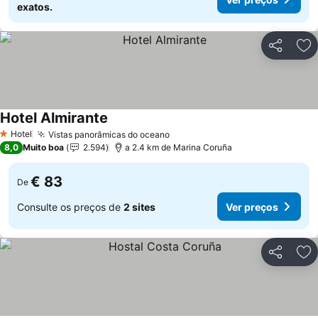
exatos.
Partilhar
Ad
Hotel Almirante
Hotel
Vistas panorâmicas do oceano
1 Estrelas
8,0
Muito boa
2.594
a 2.4 km de Marina Coruña
€ 83
De
Consulte os preços de
2 sites
Ver preços
Partilhar
Ad