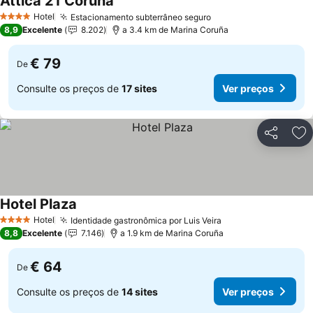
Attica 21 Coruna
Hotel
Estacionamento subterrâneo seguro
4 Estrelas
8,9
Excelente
8.202
a 3.4 km de Marina Coruña
€ 79
De
Consulte os preços de
17 sites
Ver preços
Partilhar
Ad
Hotel Plaza
Hotel
Identidade gastronômica por Luis Veira
4 Estrelas
8,8
Excelente
7.146
a 1.9 km de Marina Coruña
€ 64
De
Consulte os preços de
14 sites
Ver preços