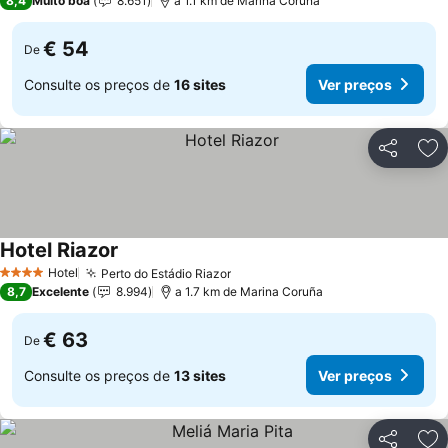
8,4
Muito boa
8.651
a 1.1 km de Marina Coruña
€ 54
De
Consulte os preços de
16 sites
Ver preços
Partilhar
Ad
Hotel Riazor
Hotel
Perto do Estádio Riazor
4 Estrelas
8,7
Excelente
8.994
a 1.7 km de Marina Coruña
€ 63
De
Consulte os preços de
13 sites
Ver preços