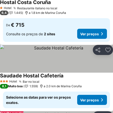
Hostal Costa Coruña
Hotel
Restaurante italiano no local
1 Estrelas
6,4
1.445
a 1.8 km de Marina Coruña
€ 715
De
Consulte os preços de
2 sites
Ver preços
Partilhar
Ad
Saudade Hostal Cafetería
Hotel
Bar no local
3 Estrelas
8,1
Muito boa
1.559
a 2.0 km de Marina Coruña
Selecione as datas para ver os preços
Ver preços
exatos.