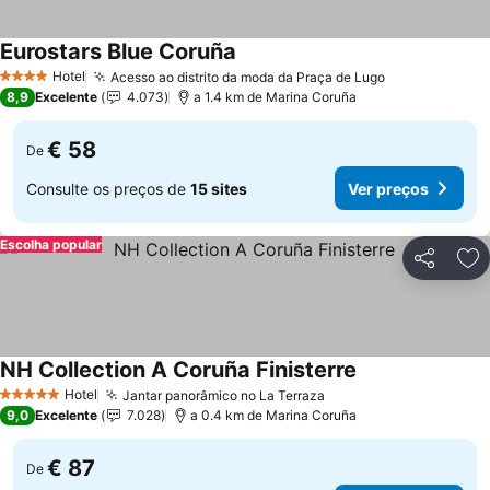
Eurostars Blue Coruña
Hotel
Acesso ao distrito da moda da Praça de Lugo
4 Estrelas
8,9
Excelente
4.073
a 1.4 km de Marina Coruña
€ 58
De
Consulte os preços de
15 sites
Ver preços
Escolha popular
Partilhar
Ad
NH Collection A Coruña Finisterre
Hotel
Jantar panorâmico no La Terraza
5 Estrelas
9,0
Excelente
7.028
a 0.4 km de Marina Coruña
€ 87
De