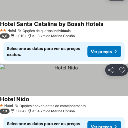
Hotel Santa Catalina by Bossh Hotels
Hotel
Opções de quartos individuais
2 Estrelas
6,8
1.010
a 1.3 km de Marina Coruña
Selecione as datas para ver os preços
Ver preços
exatos.
Partilhar
Ad
Hotel Nido
Hotel
Opções convenientes de estacionamento
1 Estrelas
7,3
1.884
a 1.4 km de Marina Coruña
Selecione as datas para ver os preços
Ver preços