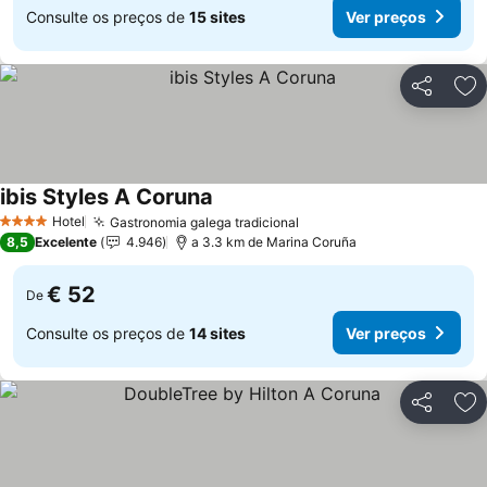
Consulte os preços de
15 sites
Ver preços
Partilhar
Ad
ibis Styles A Coruna
Hotel
Gastronomia galega tradicional
4 Estrelas
8,5
Excelente
4.946
a 3.3 km de Marina Coruña
€ 52
De
Consulte os preços de
14 sites
Ver preços
Partilhar
Ad