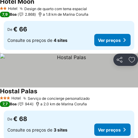
Hotel Moon
Hotel
Design de quarto com tema espacial
2 Estrelas
7,9
Boa
2.868
a 1.8 km de Marina Coruña
€ 66
De
Consulte os preços de
4 sites
Ver preços
Partilhar
Ad
Hostal Palas
Hotel
Serviço de concierge personalizado
3 Estrelas
7,7
Boa
944
a 2.0 km de Marina Coruña
€ 68
De
Consulte os preços de
3 sites
Ver preços