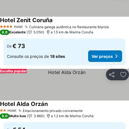
Hotel Zenit Coruña
Hotel
Culinária galega autêntica no Restaurante Marola
4 Estrelas
8,6
Excelente
5.050
a 1.5 km de Marina Coruña
€ 73
De
Consulte os preços de
18 sites
Ver preços
Escolha popular
Partilhar
Ad
Hotel Alda Orzán
Hotel
Estacionamento privado conveniente
2 Estrelas
8,0
Muito boa
3.860
a 1.2 km de Marina Coruña