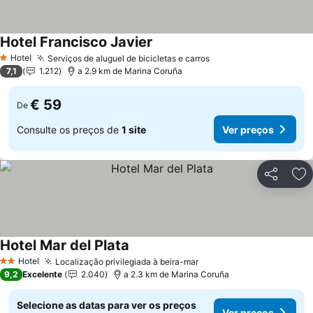
Hotel Francisco Javier
Hotel
Serviços de aluguel de bicicletas e carros
1 Estrelas
7,1
1.212
a 2.9 km de Marina Coruña
€ 59
De
Consulte os preços de
1 site
Ver preços
Partilhar
Ad
Hotel Mar del Plata
Hotel
Localização privilegiada à beira-mar
2 Estrelas
9,2
Excelente
2.040
a 2.3 km de Marina Coruña
Selecione as datas para ver os preços
Ver preços