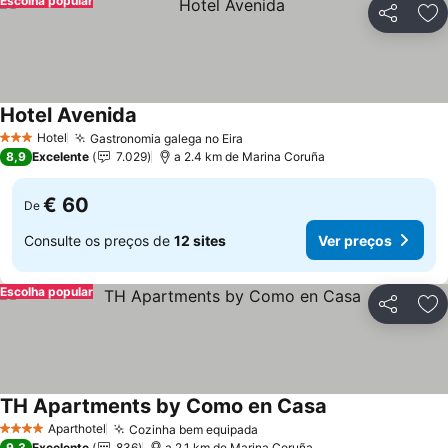
Escolha popular
Partilhar
Ad
Hotel Avenida
Hotel
Gastronomia galega no Eira
3 Estrelas
8,9
Excelente
7.029
a 2.4 km de Marina Coruña
€ 60
De
Consulte os preços de
12 sites
Ver preços
Escolha popular
Partilhar
Ad
TH Apartments by Como en Casa
Aparthotel
Cozinha bem equipada
4 Estrelas
9,3
Excelente
836
a 2.1 km de Marina Coruña