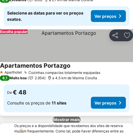
Selecione as datas para ver os preços
Ver preços
exatos.
Escolha popular
Partilhar
Ad
Apartamentos Portazgo
Aparthotel
Cozinhas compactas totalmente equipadas
1 Estrelas
8,1
Muito boa
2.954
a 4.5 km de Marina Coruña
€ 48
De
Consulte os preços de
11 sites
Ver preços
Mostrar mais
Os preços e a disponibilidade que recebemos dos sites de reserva
mudam frequentemente. Como tal, pode haver diferenças entre as