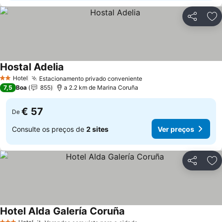
Partilhar
Ad
Hostal Adelia
Hotel
Estacionamento privado conveniente
2 Estrelas
7,5
Boa
855
a 2.2 km de Marina Coruña
€ 57
De
Consulte os preços de
2 sites
Ver preços
Partilhar
Ad
Hotel Alda Galería Coruña