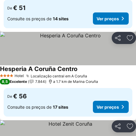
€ 51
De
Consulte os preços de
14 sites
Ver preços
Partilhar
Ad
Hesperia A Coruña Centro
Hotel
Localização central em A Coruña
4 Estrelas
8,5
Excelente
7.844
a 1.7 km de Marina Coruña
€ 56
De
Consulte os preços de
17 sites
Ver preços
Partilhar
Ad