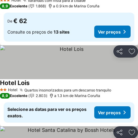
Hotel
Varandas com vista para a cidade
3 Estrelas
8,9
Excelente
1.868
a 0.9 km de Marina Coruña
€ 62
De
Consulte os preços de
13 sites
Ver preços
Partilhar
Ad
Hotel Lois
Hotel
Quartos insonorizados para um descanso tranquilo
2 Estrelas
8,9
Excelente
2.803
a 1.3 km de Marina Coruña
Selecione as datas para ver os preços
Ver preços
exatos.
Partilhar
Ad