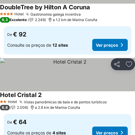
DoubleTree by Hilton A Coruna
Hotel
Gastronomia galega inventiva
4 Estrelas
9,3
Excelente
2.249
a 1.2 km de Marina Coruña
€ 92
De
Consulte os preços de
12 sites
Ver preços
Partilhar
Ad
Hotel Cristal 2
Hotel
Vistas panorâmicas da baía e de pontos turísticos
2 Estrelas
6,8
2.006
a 2.6 km de Marina Coruña
€ 64
De
Consulte os preços de
4 sites
Ver preços