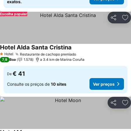
exatos.
Escolha popular
Partilhar
Ad
Hotel Alda Santa Cristina
Hotel
Restaurante de cachopo premiado
1 Estrelas
7,9
Boa
1.578
a 3.4 km de Marina Coruña
€ 41
De
Consulte os preços de
10 sites
Ver preços
Partilhar
Ad