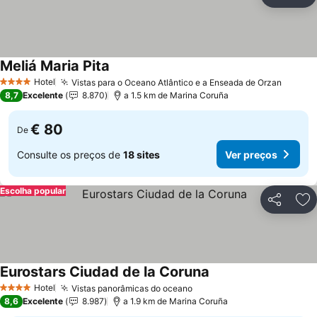
Partilhar
Ad
Meliá Maria Pita
Hotel
Vistas para o Oceano Atlântico e a Enseada de Orzan
4 Estrelas
8,7
Excelente
8.870
a 1.5 km de Marina Coruña
€ 80
De
Consulte os preços de
18 sites
Ver preços
Escolha popular
Partilhar
Ad
Eurostars Ciudad de la Coruna
Hotel
Vistas panorâmicas do oceano
4 Estrelas
8,6
Excelente
8.987
a 1.9 km de Marina Coruña