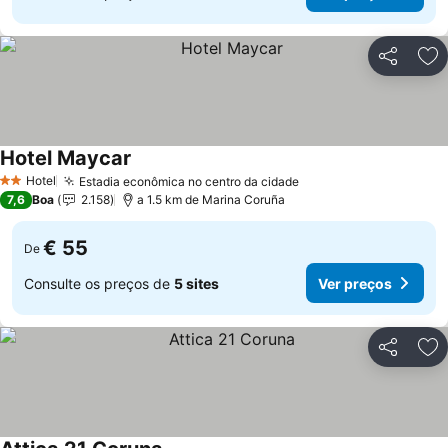
Partilhar
Ad
Hotel Maycar
Hotel
Estadia econômica no centro da cidade
2 Estrelas
7,6
Boa
2.158
a 1.5 km de Marina Coruña
€ 55
De
Consulte os preços de
5 sites
Ver preços
Partilhar
Ad