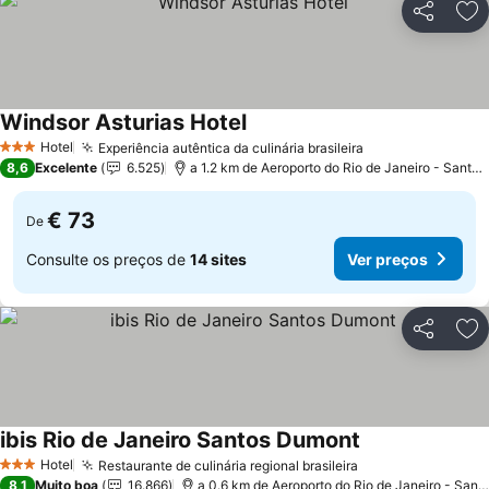
Partilhar
Ad
Windsor Asturias Hotel
Hotel
Experiência autêntica da culinária brasileira
3 Estrelas
8,6
Excelente
6.525
a 1.2 km de Aeroporto do Rio de Janeiro - Santos Dumont
€ 73
De
Consulte os preços de
14 sites
Ver preços
Partilhar
Ad
ibis Rio de Janeiro Santos Dumont
Hotel
Restaurante de culinária regional brasileira
3 Estrelas
8,1
Muito boa
16.866
a 0.6 km de Aeroporto do Rio de Janeiro - Santos Dumont