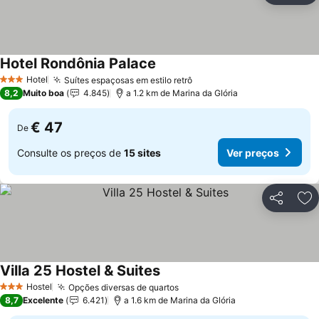
Hotel Rondônia Palace
Hotel
Suítes espaçosas em estilo retrô
3 Estrelas
8,2
Muito boa
4.845
a 1.2 km de Marina da Glória
€ 47
De
Consulte os preços de
15 sites
Ver preços
Partilhar
Ad
Villa 25 Hostel & Suites
Hostel
Opções diversas de quartos
3 Estrelas
8,7
Excelente
6.421
a 1.6 km de Marina da Glória