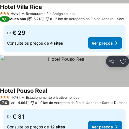
Hotel Villa Rica
Hotel
Restaurante Rio Antigo no local
3 Estrelas
8,0
Muito boa
5.218
a 1.5 km de Aeroporto do Rio de Janeiro - Santos Dumont
€ 29
De
Consulte os preços de
4 sites
Ver preços
Partilhar
Ad
Hotel Pouso Real
Hotel
Estacionamento privativo no local
3 Estrelas
7,0
14.964
a 1.9 km de Aeroporto do Rio de Janeiro - Santos Dumont
€ 31
De
Consulte os preços de
12 sites
Ver preços