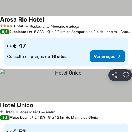
Arosa Rio Hotel
Hotel
Restaurante Moeemo e adega
4 Estrelas
8,6
Excelente
5.388
a 2.7 km de Aeroporto do Rio de Janeiro - Santos Dumont
€ 47
De
Consulte os preços de
16 sites
Ver preços
Partilhar
Ad
Hotel Único
Hotel
Acesso fácil ao metrô
1 Estrelas
8,1
Muito boa
2.487
a 1.2 km de Marina da Glória
€ 53
De