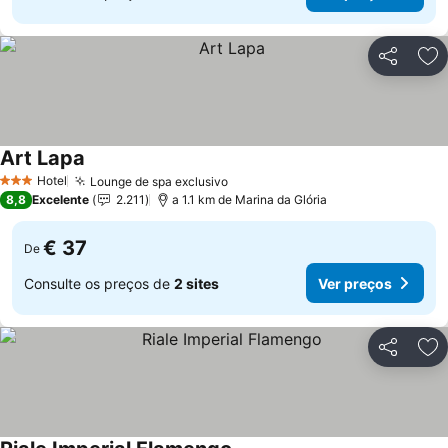
Partilhar
Ad
Art Lapa
Hotel
Lounge de spa exclusivo
3 Estrelas
8,8
Excelente
2.211
a 1.1 km de Marina da Glória
€ 37
De
Consulte os preços de
2 sites
Ver preços
Partilhar
Ad