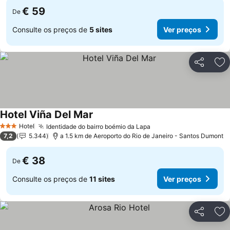
€ 59
De
Consulte os preços de
5 sites
Ver preços
Partilhar
Ad
Hotel Viña Del Mar
Hotel
Identidade do bairro boémio da Lapa
3 Estrelas
7,2
5.344
a 1.5 km de Aeroporto do Rio de Janeiro - Santos Dumont
€ 38
De
Consulte os preços de
11 sites
Ver preços
Partilhar
Ad