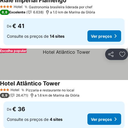
Riale Imperial Flamengo
Hotel
Gastronomia brasileira liderada por chef
4 Estrelas
8,8
Excelente
6.638
a 1.0 km de Marina da Glória
€ 41
De
Consulte os preços de
14 sites
Ver preços
Escolha popular
Partilhar
Ad
Hotel Atlântico Tower
Hotel
Pizzaria e restaurante no local
3 Estrelas
6,9
26.471
a 1.6 km de Marina da Glória
€ 36
De
Consulte os preços de
4 sites
Ver preços