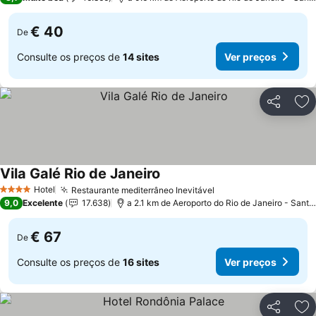
€ 40
De
Consulte os preços de
14 sites
Ver preços
Partilhar
Ad
Vila Galé Rio de Janeiro
Hotel
Restaurante mediterrâneo Inevitável
4 Estrelas
9,0
Excelente
17.638
a 2.1 km de Aeroporto do Rio de Janeiro - Santos Dumont
€ 67
De
Consulte os preços de
16 sites
Ver preços
Partilhar
Ad