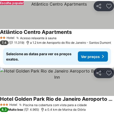
Escolha popular
Partilhar
Ad
Atlântico Centro Apartments
Hotel
Acesso relaxante à sauna
2 Estrelas
7,4
11.319
a 1.2 km de Aeroporto do Rio de Janeiro - Santos Dumont
Selecione as datas para ver os preços
Ver preços
exatos.
Partilhar
Ad
Hotel Golden Park Rio de Janeiro Aeroporto By Nacional Inn
Hotel
Piscina na cobertura com vista para a cidade
3 Estrelas
8,3
Muito boa
4.965
a 0.4 km de Marina da Glória