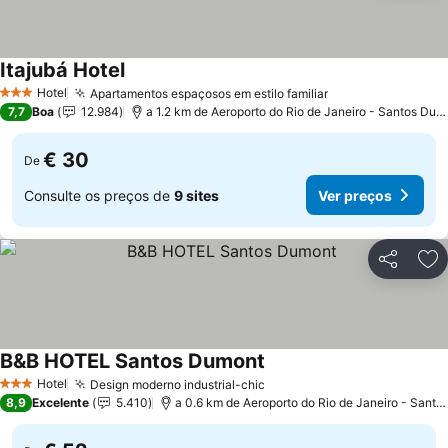
Itajubá Hotel
Hotel
Apartamentos espaçosos em estilo familiar
3 Estrelas
7,7
Boa
12.984
a 1.2 km de Aeroporto do Rio de Janeiro - Santos Dumont
€ 30
De
Consulte os preços de
9 sites
Ver preços
Partilhar
Ad
B&B HOTEL Santos Dumont
Hotel
Design moderno industrial-chic
3 Estrelas
8,9
Excelente
5.410
a 0.6 km de Aeroporto do Rio de Janeiro - Santos Dumont