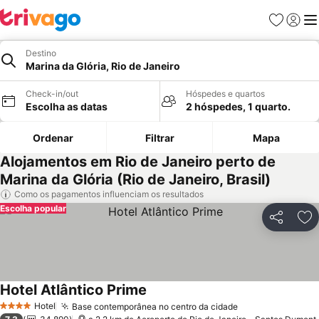
Favoritos
Iniciar
Me
Destino
Marina da Glória, Rio de Janeiro
Check-in/out
Hóspedes e quartos
Escolha as datas
2 hóspedes, 1 quarto.
Ordenar
Filtrar
Mapa
Alojamentos em Rio de Janeiro perto de
Marina da Glória (Rio de Janeiro, Brasil)
Como os pagamentos influenciam os resultados
Escolha popular
Partilhar
Ad
Hotel Atlântico Prime
Hotel
Base contemporânea no centro da cidade
4 Estrelas