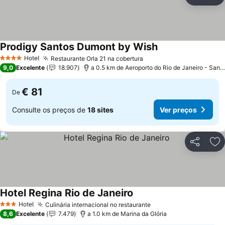
Partilhar
Ad
Prodigy Santos Dumont by Wish
Hotel
Restaurante Orla 21 na cobertura
4 Estrelas
9,0
Excelente
18.907
a 0.5 km de Aeroporto do Rio de Janeiro - Santos Dumont
€ 81
De
Consulte os preços de
18 sites
Ver preços
Partilhar
Ad
Hotel Regina Rio de Janeiro
Hotel
Culinária internacional no restaurante
3 Estrelas
8,6
Excelente
7.479
a 1.0 km de Marina da Glória