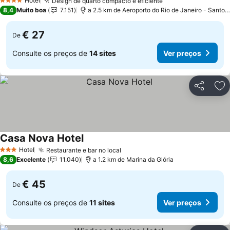
Hotel
Design de quarto compacto e eficiente
4 Estrelas
8,4
Muito boa
7.151
a 2.5 km de Aeroporto do Rio de Janeiro - Santos Dumont
€ 27
De
Consulte os preços de
14 sites
Ver preços
Partilhar
Ad
Casa Nova Hotel
Hotel
Restaurante e bar no local
3 Estrelas
8,6
Excelente
11.040
a 1.2 km de Marina da Glória
€ 45
De
Consulte os preços de
11 sites
Ver preços