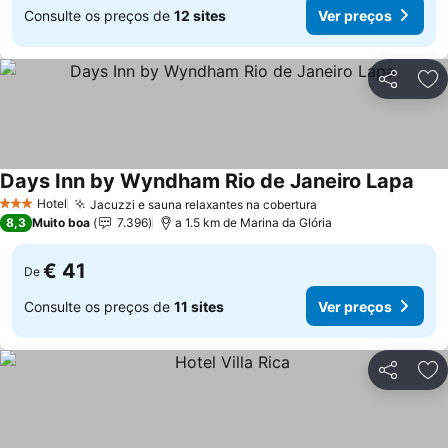
Consulte os preços de
12 sites
Ver preços
Partilhar
Ad
Days Inn by Wyndham Rio de Janeiro Lapa
Hotel
Jacuzzi e sauna relaxantes na cobertura
3 Estrelas
8,3
Muito boa
7.396
a 1.5 km de Marina da Glória
€ 41
De
Consulte os preços de
11 sites
Ver preços
Partilhar
Ad