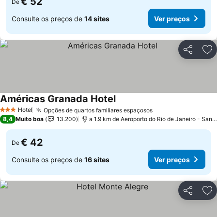
€ 52
De
Consulte os preços de
14 sites
Ver preços
Partilhar
Ad
Américas Granada Hotel
Hotel
Opções de quartos familiares espaçosos
3 Estrelas
8,4
Muito boa
13.200
a 1.9 km de Aeroporto do Rio de Janeiro - Santos Dumont
€ 42
De
Consulte os preços de
16 sites
Ver preços
Partilhar
Ad