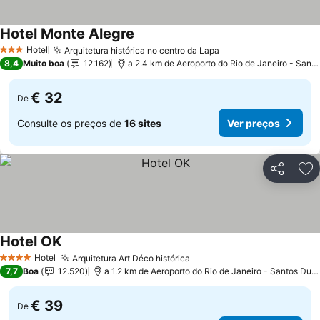
Hotel Monte Alegre
Hotel
Arquitetura histórica no centro da Lapa
3 Estrelas
8,4
Muito boa
12.162
a 2.4 km de Aeroporto do Rio de Janeiro - Santos Dumont
€ 32
De
Consulte os preços de
16 sites
Ver preços
Partilhar
Ad
Hotel OK
Hotel
Arquitetura Art Déco histórica
4 Estrelas
7,7
Boa
12.520
a 1.2 km de Aeroporto do Rio de Janeiro - Santos Dumont
€ 39
De