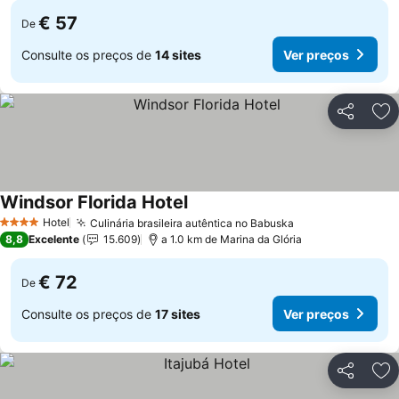
€ 57
De
Consulte os preços de
14 sites
Ver preços
Partilhar
Ad
Windsor Florida Hotel
Hotel
Culinária brasileira autêntica no Babuska
4 Estrelas
8,8
Excelente
15.609
a 1.0 km de Marina da Glória
€ 72
De
Consulte os preços de
17 sites
Ver preços
Partilhar
Ad