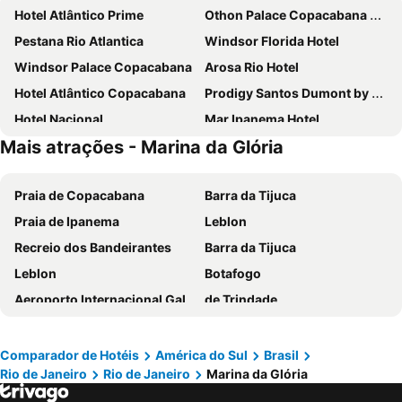
Hotel Atlântico Prime
Othon Palace Copacabana Rio
Pestana Rio Atlantica
Windsor Florida Hotel
Windsor Palace Copacabana
Arosa Rio Hotel
Hotel Atlântico Copacabana
Prodigy Santos Dumont by Wish
Hotel Nacional
Mar Ipanema Hotel
Mais atrações - Marina da Glória
Hilton Rio de Janeiro Copacabana
Hotel Atlântico Rio
Orla Copacabana Hotel
Windsor Plaza Copacabana
Praia de Copacabana
Barra da Tijuca
Sheraton Grand Rio Hotel & Resort
Windsor Oceanico
Praia de Ipanema
Leblon
Vila Galé Rio de Janeiro
ibis budget RJ Praia de Botafogo
Recreio dos Bandeirantes
Barra da Tijuca
Copacabana Palace, A Belmond Hotel, Rio de Janeiro
B&B HOTEL Rio Copacabana Forte
Leblon
Botafogo
Samba Bossa Nova Ipanema
Hotel Astoria Palace
Aeroporto Internacional Galeão - Antônio Carlos Jobim
de Trindade
Pompeu Rio Hotel
ibis budget RJ Copacabana
Praia do Forte
Rua das Pedras
Windsor Barra Hotel
Windsor Guanabara Hotel
Lumiar
Flamengo
Hotel Atlântico Travel Copacabana
Américas Granada Hotel
Comparador de Hotéis
América do Sul
Brasil
Rio de Janeiro
Rio de Janeiro
Marina da Glória
Lapa
Aeroporto do Rio de Janeiro - Santos Dumont
Wyndham Rio Barra
Windsor Excelsior Copacabana