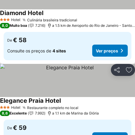
Diamond Hotel
Hotel
Culinária brasileira tradicional
3 Estrelas
8,0
Muito boa
7.216
a 1.5 km de Aeroporto do Rio de Janeiro - Santos Dumont
€ 58
De
Consulte os preços de
4 sites
Ver preços
Partilhar
Ad
Elegance Praia Hotel
Hotel
Restaurante completo no local
3 Estrelas
8,6
Excelente
7.992
a 1.1 km de Marina da Glória
€ 59
De