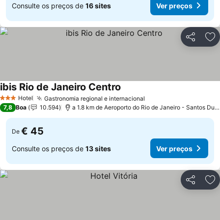
Consulte os preços de
16 sites
Ver preços
Partilhar
Ad
ibis Rio de Janeiro Centro
Hotel
Gastronomia regional e internacional
3 Estrelas
7,8
Boa
10.594
a 1.8 km de Aeroporto do Rio de Janeiro - Santos Dumont
€ 45
De
Consulte os preços de
13 sites
Ver preços
Partilhar
Ad