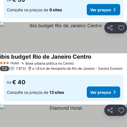
Consulte os preços de
9 sites
Ver preços
Partilhar
Ad
ibis budget Rio de Janeiro Centro
Hotel
Base urbana prática no Centro
3 Estrelas
7,2
7.873
a 1.8 km de Aeroporto do Rio de Janeiro - Santos Dumont
€ 40
De
Consulte os preços de
13 sites
Ver preços
Partilhar
Ad