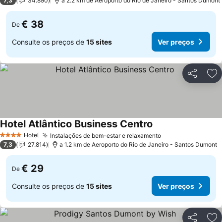
7,3
34.890
a 2.2 km de Aeroporto do Rio de Janeiro - Santos Dumont
€ 38
De
Consulte os preços de
15 sites
Ver preços
Partilhar
Ad
Hotel Atlântico Business Centro
Hotel
Instalações de bem-estar e relaxamento
4 Estrelas
7,3
27.814
a 1.2 km de Aeroporto do Rio de Janeiro - Santos Dumont
€ 29
De
Consulte os preços de
15 sites
Ver preços