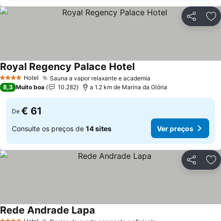
Partilhar
Ad
Royal Regency Palace Hotel
Hotel
Sauna a vapor relaxante e academia
4 Estrelas
8,3
Muito boa
10.282
a 1.2 km de Marina da Glória
€ 61
De
Consulte os preços de
14 sites
Ver preços
Partilhar
Ad
Rede Andrade Lapa