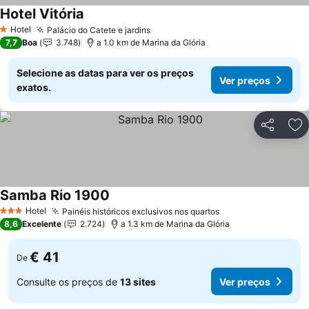
Hotel Vitória
Hotel
Palácio do Catete e jardins
1 Estrelas
7,7
Boa
3.748
a 1.0 km de Marina da Glória
Selecione as datas para ver os preços
Ver preços
exatos.
Partilhar
Ad
Samba Rio 1900
Hotel
Painéis históricos exclusivos nos quartos
3 Estrelas
8,6
Excelente
2.724
a 1.3 km de Marina da Glória
€ 41
De
Consulte os preços de
13 sites
Ver preços