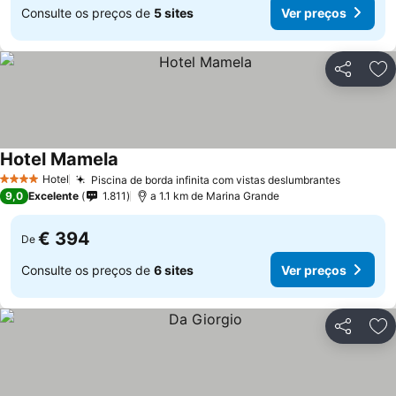
Consulte os preços de
5 sites
Ver preços
Partilhar
Ad
Hotel Mamela
Hotel
Piscina de borda infinita com vistas deslumbrantes
4 Estrelas
9,0
Excelente
1.811
a 1.1 km de Marina Grande
€ 394
De
Consulte os preços de
6 sites
Ver preços
Partilhar
Ad