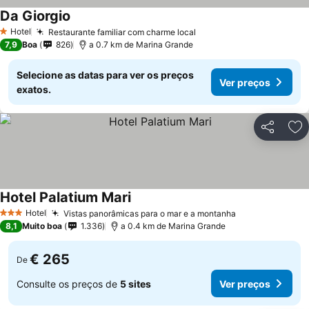
Da Giorgio
Hotel
Restaurante familiar com charme local
1 Estrelas
7,9
Boa
826
a 0.7 km de Marina Grande
Selecione as datas para ver os preços
Ver preços
exatos.
Partilhar
Ad
Hotel Palatium Mari
Hotel
Vistas panorâmicas para o mar e a montanha
3 Estrelas
8,1
Muito boa
1.336
a 0.4 km de Marina Grande
€ 265
De
Consulte os preços de
5 sites
Ver preços