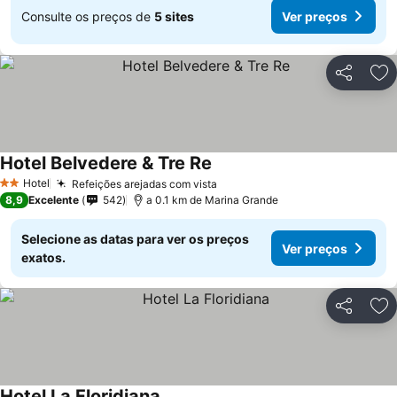
Consulte os preços de
5 sites
Ver preços
Partilhar
Ad
Hotel Belvedere & Tre Re
Hotel
Refeições arejadas com vista
2 Estrelas
8,9
Excelente
542
a 0.1 km de Marina Grande
Selecione as datas para ver os preços
Ver preços
exatos.
Partilhar
Ad
Hotel La Floridiana