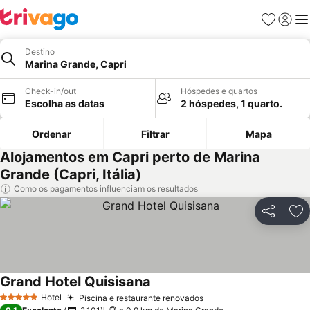
Favoritos
Iniciar
Me
Destino
Marina Grande, Capri
Check-in/out
Hóspedes e quartos
Escolha as datas
2 hóspedes, 1 quarto.
Ordenar
Filtrar
Mapa
Alojamentos em Capri perto de Marina
Grande (Capri, Itália)
Como os pagamentos influenciam os resultados
Partilhar
Ad
Grand Hotel Quisisana
Hotel
Piscina e restaurante renovados
5 Estrelas