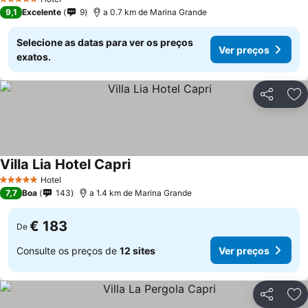
5 Estrelas
9,1
Excelente
9
a 0.7 km de Marina Grande
Selecione as datas para ver os preços
Ver preços
exatos.
Partilhar
Ad
Villa Lia Hotel Capri
Hotel
5 Estrelas
7,7
Boa
143
a 1.4 km de Marina Grande
€ 183
De
Consulte os preços de
12 sites
Ver preços
Partilhar
Ad