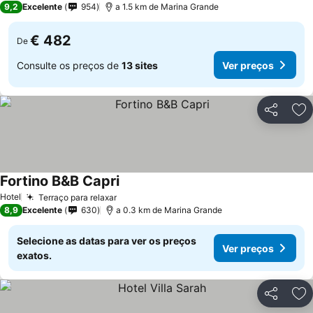
9,2
Excelente
954
a 1.5 km de Marina Grande
€ 482
De
Consulte os preços de
13 sites
Ver preços
Partilhar
Ad
Fortino B&B Capri
Hotel
Terraço para relaxar
8,9
Excelente
630
a 0.3 km de Marina Grande
Selecione as datas para ver os preços
Ver preços
exatos.
Partilhar
Ad