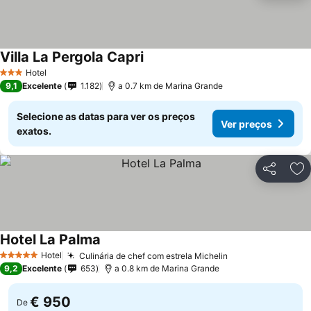
Villa La Pergola Capri
Hotel
3 Estrelas
9,1
Excelente
1.182
a 0.7 km de Marina Grande
Selecione as datas para ver os preços
Ver preços
exatos.
Partilhar
Ad
Hotel La Palma
Hotel
Culinária de chef com estrela Michelin
5 Estrelas
9,2
Excelente
653
a 0.8 km de Marina Grande
€ 950
De