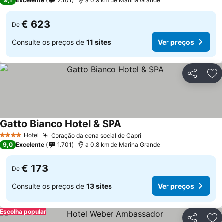
9,1
Excelente
2.101
a 0.9 km de Marina Grande
€ 623
De
Consulte os preços de
11 sites
Ver preços
Partilhar
Ad
Gatto Bianco Hotel & SPA
Hotel
Coração da cena social de Capri
4 Estrelas
9,0
Excelente
1.701
a 0.8 km de Marina Grande
€ 173
De
Consulte os preços de
13 sites
Ver preços
Escolha popular