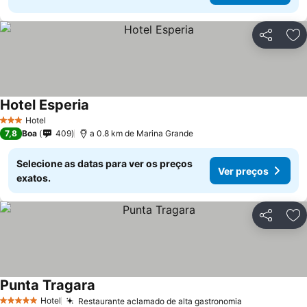
Partilhar
Ad
Hotel Esperia
Hotel
3 Estrelas
7,8
Boa
409
a 0.8 km de Marina Grande
Selecione as datas para ver os preços
Ver preços
exatos.
Partilhar
Ad
Punta Tragara
Hotel
Restaurante aclamado de alta gastronomia
5 Estrelas