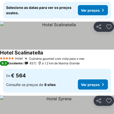
Selecione as datas para ver os preços
Ver preços
exatos.
Partilhar
Ad
Hotel Scalinatella
Hotel
Culinária gourmet com vista para o mar
5 Estrelas
9,3
Excelente
937
a 1.2 km de Marina Grande
€ 564
De
Consulte os preços de
8 sites
Ver preços
Partilhar
Ad