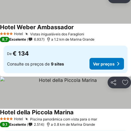
Partilhar
Ad
Hotel Weber Ambassador
Hotel
Vistas inigualáveis dos Faraglioni
4 Estrelas
8,7
Excelente
6.937
a 1.2 km de Marina Grande
€ 134
De
Consulte os preços de
9 sites
Ver preços
Partilhar
Ad
Hotel della Piccola Marina
Hotel
Piscina panorâmica com vista para o mar
4 Estrelas
9,1
Excelente
2.514
a 0.8 km de Marina Grande