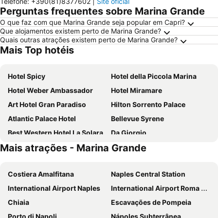
Telefone
:
+390(81)8377602
|
Site oficial
Perguntas frequentes sobre Marina Grande
O que faz com que Marina Grande seja popular em Capri?
Que alojamentos existem perto de Marina Grande?
Quais outras atrações existem perto de Marina Grande?
Mais Top hotéis
Hotel Spicy
Hotel della Piccola Marina
Hotel Weber Ambassador
Hotel Miramare
Art Hotel Gran Paradiso
Hilton Sorrento Palace
Atlantic Palace Hotel
Bellevue Syrene
Best Western Hotel La Solara
Da Giorgio
Mais atrações - Marina Grande
Hotel Metropole
Hotel Zi Teresa
Hotel Nice
Hotel Villa Igea
Costiera Amalfitana
Naples Central Station
Grand Hotel Cesare Augusto
Hotel Dania
International Airport Naples
International Airport Roma Ciampino
Johanna Park Hotel
Hotel Mega Mare
Chiaia
Escavações de Pompeia
Hotel Carmencita
Ulisse Deluxe Hostel
Porto di Napoli
Nápoles Subterrânea
Hotel Mary
Hotel Villa Maria