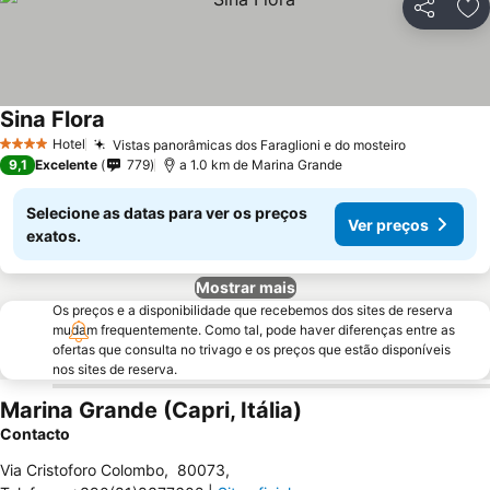
Partilhar
Ad
Sina Flora
Hotel
Vistas panorâmicas dos Faraglioni e do mosteiro
4 Estrelas
9,1
Excelente
779
a 1.0 km de Marina Grande
Selecione as datas para ver os preços
Ver preços
exatos.
Mostrar mais
Os preços e a disponibilidade que recebemos dos sites de reserva
mudam frequentemente. Como tal, pode haver diferenças entre as
ofertas que consulta no trivago e os preços que estão disponíveis
nos sites de reserva.
Marina Grande (Capri, Itália)
Contacto
Via Cristoforo Colombo
,
80073
,