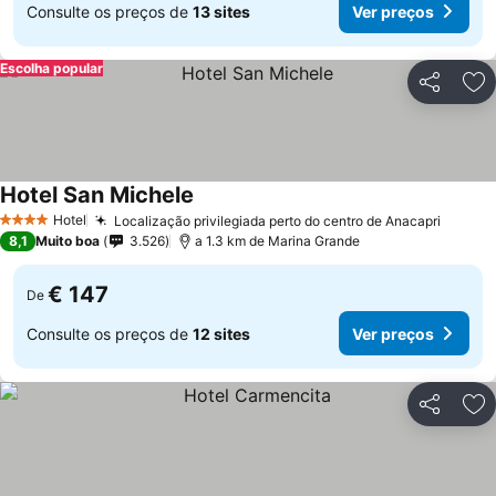
Consulte os preços de
13 sites
Ver preços
Escolha popular
Partilhar
Ad
Hotel San Michele
Hotel
Localização privilegiada perto do centro de Anacapri
4 Estrelas
8,1
Muito boa
3.526
a 1.3 km de Marina Grande
€ 147
De
Consulte os preços de
12 sites
Ver preços
Partilhar
Ad