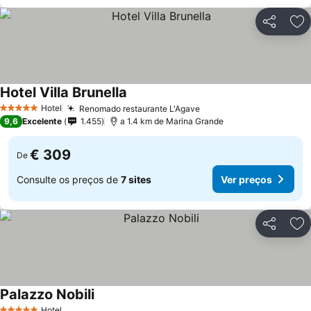
Partilhar
Ad
Hotel Villa Brunella
Hotel
Renomado restaurante L'Agave
5 Estrelas
9,6
Excelente
1.455
a 1.4 km de Marina Grande
€ 309
De
Consulte os preços de
7 sites
Ver preços
Partilhar
Ad
Palazzo Nobili
Hotel