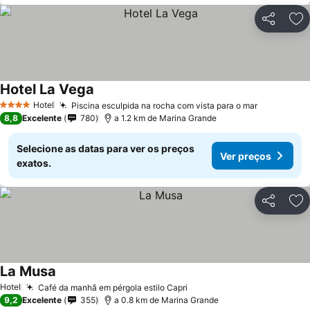
Partilhar
Ad
Hotel La Vega
Hotel
Piscina esculpida na rocha com vista para o mar
4 Estrelas
8,8
Excelente
780
a 1.2 km de Marina Grande
Selecione as datas para ver os preços
Ver preços
exatos.
Partilhar
Ad
La Musa
Hotel
Café da manhã em pérgola estilo Capri
9,2
Excelente
355
a 0.8 km de Marina Grande