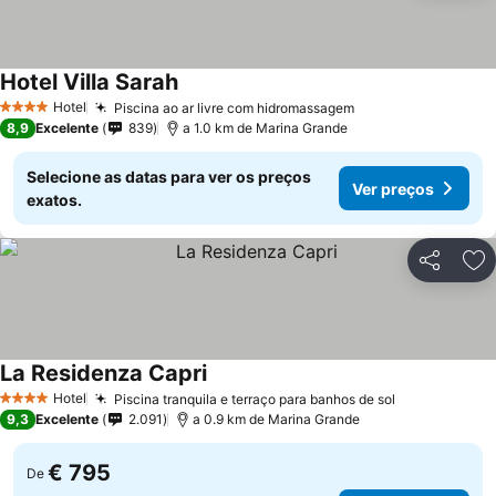
Hotel Villa Sarah
Hotel
Piscina ao ar livre com hidromassagem
4 Estrelas
8,9
Excelente
839
a 1.0 km de Marina Grande
Selecione as datas para ver os preços
Ver preços
exatos.
Partilhar
Ad
La Residenza Capri
Hotel
Piscina tranquila e terraço para banhos de sol
4 Estrelas
9,3
Excelente
2.091
a 0.9 km de Marina Grande
€ 795
De