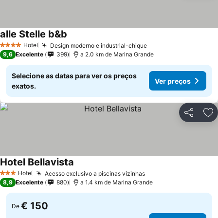
alle Stelle b&b
Hotel
Design moderno e industrial-chique
4 Estrelas
9,6
Excelente
399
a 2.0 km de Marina Grande
Selecione as datas para ver os preços
Ver preços
exatos.
Partilhar
Ad
Hotel Bellavista
Hotel
Acesso exclusivo a piscinas vizinhas
3 Estrelas
8,9
Excelente
880
a 1.4 km de Marina Grande
€ 150
De