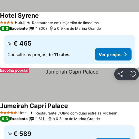
Hotel Syrene
Hotel
Restaurante em um jardim de limoeiros
4 Estrelas
9,0
Excelente
1.800
a 0.9 km de Marina Grande
€ 465
De
Consulte os preços de
11 sites
Ver preços
Escolha popular
Partilhar
Ad
Jumeirah Capri Palace
Hotel
Restaurante L'Olivo com duas estrelas Michelin
5 Estrelas
9,3
Excelente
1.611
a 0.3 km de Marina Grande
€ 589
De