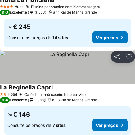
Hotel
Piscina panorâmica com hidromassagem
4 Estrelas
9,0
Excelente
3.553
a 1.1 km de Marina Grande
€ 245
De
Consulte os preços de
14 sites
Ver preços
Partilhar
Ad
La Reginella Capri
Hotel
Café da manhã caseiro feito por Alex
2 Estrelas
9,4
Excelente
1.366
a 1.3 km de Marina Grande
€ 146
De
Consulte os preços de
7 sites
Ver preços