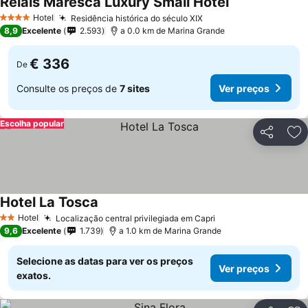
Relais Maresca Luxury Small Hotel
Hotel
Residência histórica do século XIX
4 Estrelas
8,9
Excelente
2.593
a 0.0 km de Marina Grande
€ 336
De
Consulte os preços de
7 sites
Ver preços
Escolha popular
Partilhar
Ad
Hotel La Tosca
Hotel
Localização central privilegiada em Capri
2 Estrelas
9,6
Excelente
1.739
a 1.0 km de Marina Grande
Selecione as datas para ver os preços
Ver preços
exatos.