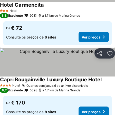
Hotel Carmencita
Hotel
3 Estrelas
8,8
Excelente
998
a 1.7 km de Marina Grande
€ 72
De
Consulte os preços de
6 sites
Ver preços
Partilhar
Ad
Capri Bougainville Luxury Boutique Hotel
Hotel
Quartos com jacuzzi ao ar livre disponíveis
4 Estrelas
8,7
Excelente
539
a 1.7 km de Marina Grande
€ 170
De
Consulte os preços de
8 sites
Ver preços