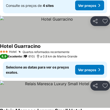
Consulte os preços de
4 sites
Ver preços
Partilhar
Ad
Hotel Guarracino
Hotel
Quartos reformados recentemente
3 Estrelas
8,9
Excelente
610
a 0.8 km de Marina Grande
Selecione as datas para ver os preços
Ver preços
exatos.
Partilhar
Ad