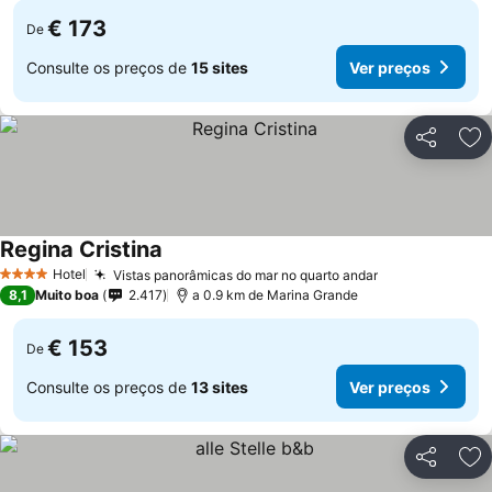
€ 173
De
Consulte os preços de
15 sites
Ver preços
Partilhar
Ad
Regina Cristina
Hotel
Vistas panorâmicas do mar no quarto andar
4 Estrelas
8,1
Muito boa
2.417
a 0.9 km de Marina Grande
€ 153
De
Consulte os preços de
13 sites
Ver preços
Partilhar
Ad