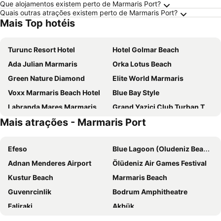
Que alojamentos existem perto de Marmaris Port?
Quais outras atrações existem perto de Marmaris Port?
Mais Top hotéis
Turunc Resort Hotel
Hotel Golmar Beach
Ada Julian Marmaris
Orka Lotus Beach
Green Nature Diamond
Elite World Marmaris
Voxx Marmaris Beach Hotel
Blue Bay Style
Labranda Mares Marmaris
Grand Yazici Club Turban Termal
Mais atrações - Marmaris Port
Club Karakas
Grand Yazici Marmaris Palace - All Inclusive
Premier Nergis Beach Hotel
Blue Bay Platinum
Efeso
Blue Lagoon (Oludeniz Beach)
Julian Club Hotel
Prime Beach Hotel
Adnan Menderes Airport
Ölüdeniz Air Games Festival
Elegance Hotels International
Ramitos Butik Hotel
Kustur Beach
Marmaris Beach
Pasa Beach Hotel
Begonville Beach Hotel
Guvenrcinlik
Bodrum Amphitheatre
Perios Beach House - Adults Only
Casa De Maris Spa & Resort Hotel
Faliraki
Akbük
The Beachfront Hotel Adult Only
The Beachfront Hotel Adult Only 16 Plus
Vathi
Gaziemir