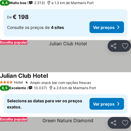
8,4
Muito boa
2.313
a 1.3 km de Marmaris Port
€ 198
De
Consulte os preços de
4 sites
Ver preços
Escolha popular
Partilhar
Ad
Julian Club Hotel
Hotel
Amplo snack bar com opções frescas
4 Estrelas
8,5
Excelente
10.037
a 2.6 km de Marmaris Port
Selecione as datas para ver os preços
Ver preços
exatos.
Escolha popular
Partilhar
Ad