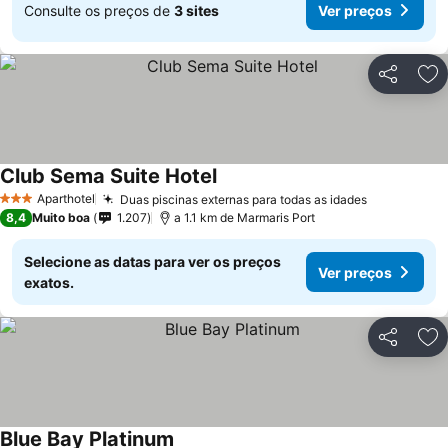
Consulte os preços de
3 sites
Ver preços
Partilhar
Ad
Club Sema Suite Hotel
Aparthotel
Duas piscinas externas para todas as idades
3 Estrelas
8,4
Muito boa
1.207
a 1.1 km de Marmaris Port
Selecione as datas para ver os preços
Ver preços
exatos.
Partilhar
Ad
Blue Bay Platinum