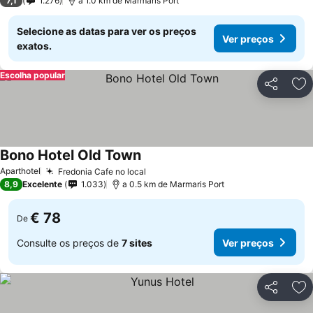
7,1
1.276
a 1.0 km de Marmaris Port
Selecione as datas para ver os preços
Ver preços
exatos.
Escolha popular
Partilhar
Ad
Bono Hotel Old Town
Aparthotel
Fredonia Cafe no local
8,9
Excelente
1.033
a 0.5 km de Marmaris Port
€ 78
De
Consulte os preços de
7 sites
Ver preços
Partilhar
Ad