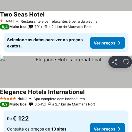
Two Seas Hotel
Hotel
Restaurante e bar relaxantes à beira da piscina
1 Estrelas
8,4
Muito boa
701
a 2.1 km de Marmaris Port
Selecione as datas para ver os preços
Ver preços
exatos.
Partilhar
Ad
Elegance Hotels International
Hotel
Spa completo com banho turco
5 Estrelas
8,2
Muito boa
3.545
a 2.7 km de Marmaris Port
€ 122
De
Consulte os preços de
13 sites
Ver preços