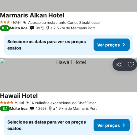
Marmaris Alkan Hotel
Hotel
Acesso ao restaurante Carlos Steakhouse
3 Estrelas
8,0
Muito boa
997
a 2.6 km de Marmaris Port
Selecione as datas para ver os preços
Ver preços
exatos.
Partilhar
Ad
Hawaii Hotel
Hotel
A culinária excepcional do Chef Ömer
4 Estrelas
8,1
Muito boa
1.265
a 1.9 km de Marmaris Port
Selecione as datas para ver os preços
Ver preços
exatos.