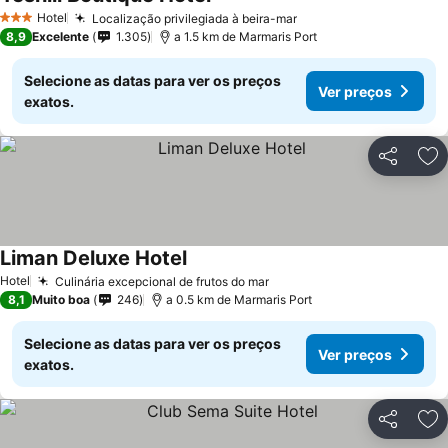
Hotel
Localização privilegiada à beira-mar
3 Estrelas
8,9
Excelente
1.305
a 1.5 km de Marmaris Port
Selecione as datas para ver os preços
Ver preços
exatos.
Partilhar
Ad
Liman Deluxe Hotel
Hotel
Culinária excepcional de frutos do mar
8,1
Muito boa
246
a 0.5 km de Marmaris Port
Selecione as datas para ver os preços
Ver preços
exatos.
Partilhar
Ad