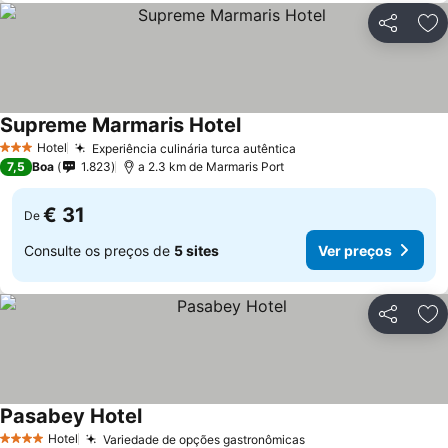
Partilhar
Ad
Supreme Marmaris Hotel
Hotel
Experiência culinária turca autêntica
3 Estrelas
7,5
Boa
1.823
a 2.3 km de Marmaris Port
€ 31
De
Consulte os preços de
5 sites
Ver preços
Partilhar
Ad
Pasabey Hotel
Hotel
Variedade de opções gastronômicas
4 Estrelas