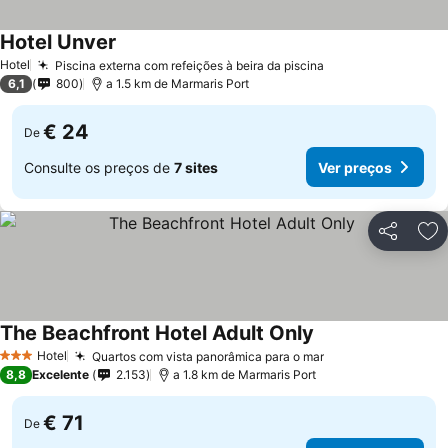
Hotel Unver
Hotel
Piscina externa com refeições à beira da piscina
6,1
800
a 1.5 km de Marmaris Port
€ 24
De
Consulte os preços de
7 sites
Ver preços
Partilhar
Ad
The Beachfront Hotel Adult Only
Hotel
Quartos com vista panorâmica para o mar
3 Estrelas
8,8
Excelente
2.153
a 1.8 km de Marmaris Port
€ 71
De