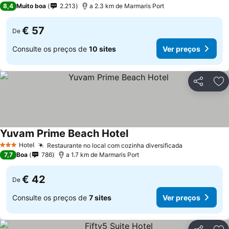
8,4
Muito boa
2.213
a 2.3 km de Marmaris Port
€ 57
De
Consulte os preços de
10 sites
Ver preços
Partilhar
Ad
Yuvam Prime Beach Hotel
Hotel
Restaurante no local com cozinha diversificada
3 Estrelas
7,7
Boa
786
a 1.7 km de Marmaris Port
€ 42
De
Consulte os preços de
7 sites
Ver preços