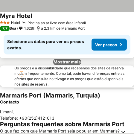
Myra Hotel
Hotel
Piscina ao ar livre com área infantil
3 Estrelas
7,7
Boa
1.628
a 2.3 km de Marmaris Port
Selecione as datas para ver os preços
Ver preços
exatos.
Mostrar mais
Os preços e a disponibilidade que recebemos dos sites de reserva
mudam frequentemente. Como tal, pode haver diferenças entre as
ofertas que consulta no trivago e os preços que estão disponíveis
nos sites de reserva.
Marmaris Port (Marmaris, Turquia)
Contacto
Limani
,
Telefone
:
+90(252)4121013
Perguntas frequentes sobre Marmaris Port
O que faz com que Marmaris Port seja popular em Marmaris?