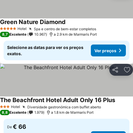
Green Nature Diamond
Hotel
Spa e centro de bem-estar completos
5 Estrelas
8,7
Excelente
10.967
a 2.9 km de Marmaris Port
Selecione as datas para ver os preços
Ver preços
exatos.
Partilhar
Ad
The Beachfront Hotel Adult Only 16 Plus
Hotel
Diversidade gastronómica com buffet aberto
3 Estrelas
8,8
Excelente
1.979
a 1.8 km de Marmaris Port
€ 66
De