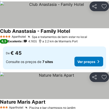
Partilhar
Ad
Club Anastasia - Family Hotel
Aparthotel
Spa e tratamentos de bem-estar no local
4 Estrelas
8,5
Excelente
4.163
a 2.2 km de Marmaris Port
€ 45
De
Consulte os preços de
7 sites
Ver preços
Partilhar
Ad
Nature Maris Apart
Aparthotel
Piscina e bar charmosos no jardim