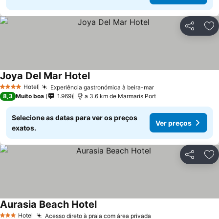
Partilhar
Ad
Joya Del Mar Hotel
Hotel
Experiência gastronómica à beira-mar
4 Estrelas
8,3
Muito boa
1.969
a 3.6 km de Marmaris Port
Selecione as datas para ver os preços
Ver preços
exatos.
Partilhar
Ad
Aurasia Beach Hotel
Hotel
Acesso direto à praia com área privada
3 Estrelas