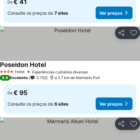
€ 41
De
Consulte os preços de
7 sites
Ver preços
Partilhar
Ad
Poseidon Hotel
Hotel
Experiências culinárias diversas
4 Estrelas
8,6
Excelente
3.752
a 2.7 km de Marmaris Port
€ 95
De
Consulte os preços de
6 sites
Ver preços
Partilhar
Ad