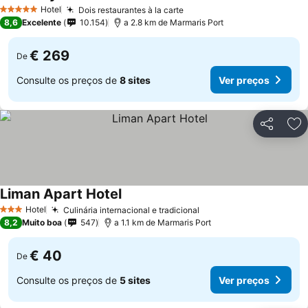
Hotel
Dois restaurantes à la carte
5 Estrelas
8,6
Excelente
10.154
a 2.8 km de Marmaris Port
€ 269
De
Consulte os preços de
8 sites
Ver preços
Partilhar
Ad
Liman Apart Hotel
Hotel
Culinária internacional e tradicional
3 Estrelas
8,2
Muito boa
547
a 1.1 km de Marmaris Port
€ 40
De
Consulte os preços de
5 sites
Ver preços