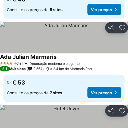
Consulte os preços de
5 sites
Ver preços
Partilhar
Ad
Ada Julian Marmaris
Hotel
Decoração moderna e elegante
4 Estrelas
8,1
Muito boa
2.564
a 2.4 km de Marmaris Port
€ 53
De
Consulte os preços de
7 sites
Ver preços
Partilhar
Ad