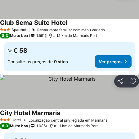
Club Sema Suite Hotel
Aparthotel
Restaurante familiar com menu variado
3 Estrelas
8,3
Muito boa
1.591
a 1.1 km de Marmaris Port
€ 58
De
Consulte os preços de
9 sites
Ver preços
Partilhar
Ad
City Hotel Marmaris
Hotel
Localização central privilegiada em Marmaris
3 Estrelas
8,3
Muito boa
1.086
a 1.1 km de Marmaris Port