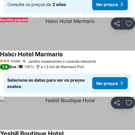
Consulte os preços de
2 sites
Ver preços
Escolha popular
Partilhar
Ad
Halıcı Hotel Marmaris
Hotel
Jardins exuberantes e varanda relaxante
3 Estrelas
7,8
Boa
1.911
a 1.3 km de Marmaris Port
Selecione as datas para ver os preços
Ver preços
exatos.
Partilhar
Ad
Yeshill Boutique Hotel