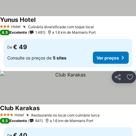
Yunus Hotel
Hotel
Culinária diversificada com toque local
3 Estrelas
8,5
Excelente
1.481
a 1.8 km de Marmaris Port
€ 49
De
Consulte os preços de
5 sites
Ver preços
Partilhar
Ad
Club Karakas
Hotel
Restaurante no local com culinária turca
4 Estrelas
8,5
Excelente
641
a 1.6 km de Marmaris Port
€ 40
De