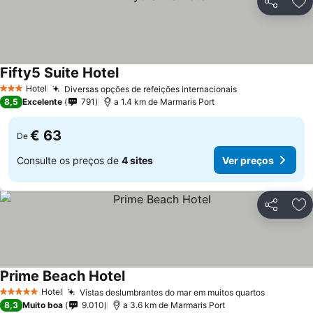
Partilhar
Ad
Fifty5 Suite Hotel
Hotel
Diversas opções de refeições internacionais
3 Estrelas
8,5
Excelente
791
a 1.4 km de Marmaris Port
€ 63
De
Consulte os preços de
4 sites
Ver preços
Partilhar
Ad
Prime Beach Hotel
Hotel
Vistas deslumbrantes do mar em muitos quartos
5 Estrelas
8,3
Muito boa
9.010
a 3.6 km de Marmaris Port