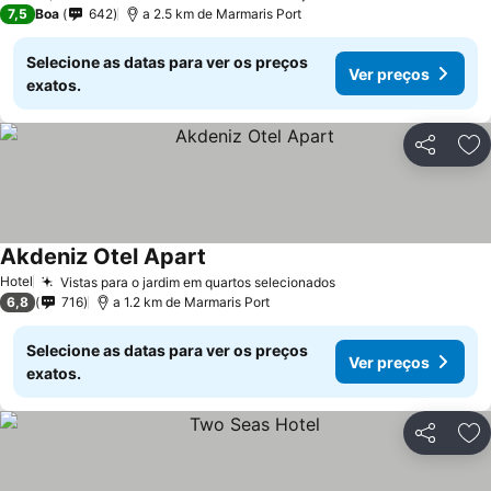
3 Estrelas
7,5
Boa
642
a 2.5 km de Marmaris Port
Selecione as datas para ver os preços
Ver preços
exatos.
Partilhar
Ad
Akdeniz Otel Apart
Hotel
Vistas para o jardim em quartos selecionados
6,8
716
a 1.2 km de Marmaris Port
Selecione as datas para ver os preços
Ver preços
exatos.
Partilhar
Ad