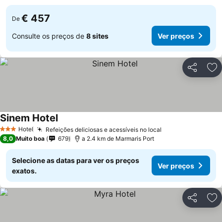
€ 457
De
Consulte os preços de
8 sites
Ver preços
Partilhar
Ad
Sinem Hotel
Hotel
Refeições deliciosas e acessíveis no local
3 Estrelas
8,0
Muito boa
679
a 2.4 km de Marmaris Port
Selecione as datas para ver os preços
Ver preços
exatos.
Partilhar
Ad