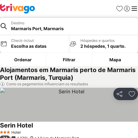
Favoritos
Iniciar
Me
Destino
Marmaris Port, Marmaris
Check-in/out
Hóspedes e quartos
Escolha as datas
2 hóspedes, 1 quarto.
Ordenar
Filtrar
Mapa
Alojamentos em Marmaris perto de Marmaris
Port (Marmaris, Turquia)
Como os pagamentos influenciam os resultados
Partilhar
Ad
Serin Hotel
Hotel
3 Estrelas