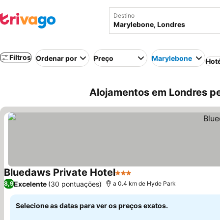
Destino
Filtros
Ordenar por
Preço
Marylebone
Hot
Alojamentos em Londres p
Bluedaws Private Hotel
3 Estrelas
Excelente
(30 pontuações)
8,9
a 0.4 km de Hyde Park
Selecione as datas para ver os preços exatos.