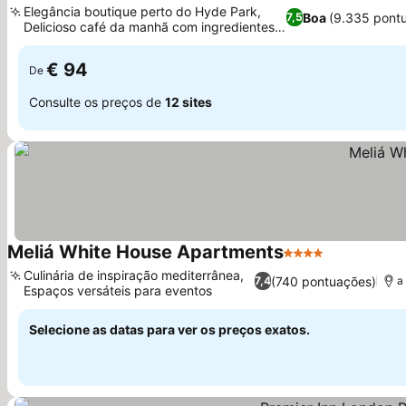
Elegância boutique perto do Hyde Park,
Boa
(9.335 pont
7,5
Delicioso café da manhã com ingredientes
sazonais
€ 94
De
Consulte os preços de
12 sites
Meliá White House Apartments
4 Estrelas
Culinária de inspiração mediterrânea,
(740 pontuações)
7,4
a
Espaços versáteis para eventos
Selecione as datas para ver os preços exatos.