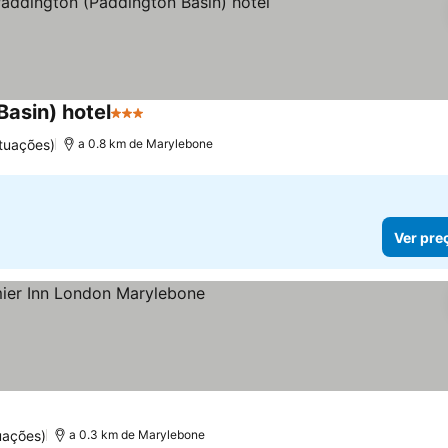
asin) hotel
3 Estrelas
tuações)
a 0.8 km de Marylebone
Ver pre
las
uações)
a 0.3 km de Marylebone