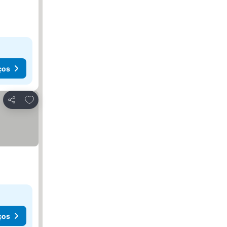
ços
Adicionar aos favoritos
Partilhar
ços