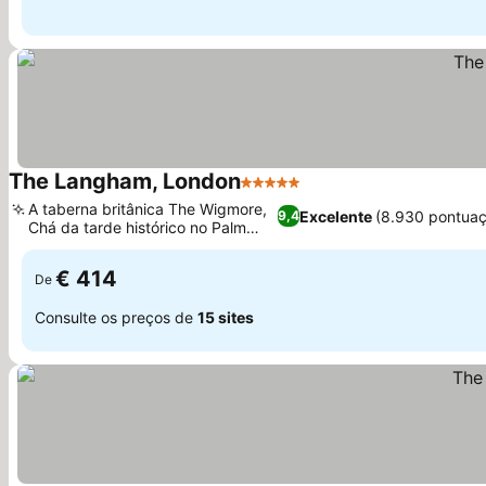
The Langham, London
5 Estrelas
A taberna britânica The Wigmore,
Excelente
(8.930 pontuaç
9,4
Chá da tarde histórico no Palm
Court
€ 414
De
Consulte os preços de
15 sites