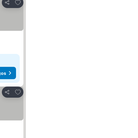
Adicionar aos favoritos
Partilhar
ços
Adicionar aos favoritos
Partilhar