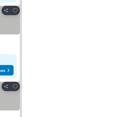
Adicionar aos favoritos
Partilhar
ços
Adicionar aos favoritos
Partilhar