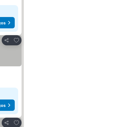
ços
Adicionar aos favoritos
Partilhar
ços
Adicionar aos favoritos
Partilhar