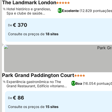
The Landmark London
5 Estrelas
Hotel histórico e grandioso,
Excelente
(12.829 pontuações
9,1
Spa e clube de saúde
premiados
€ 370
De
Consulte os preços de
18 sites
Park Grand Paddington Court
4 Estrelas
Experiência gastronômica no The
Boa
(16.054 pontuaçõ
7,7
Grand Restaurant, Edifício vitoriano
elegante
€ 86
De
Consulte os preços de
15 sites