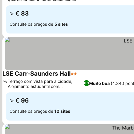
complicações
€ 83
De
Consulte os preços de
5 sites
LSE Carr-Saunders Hall
2 Estrelas
Terraço com vista para a cidade,
Muito boa
(4.340 pon
8,1
Alojamento estudantil com
comodidades de hotel
€ 96
De
Consulte os preços de
10 sites