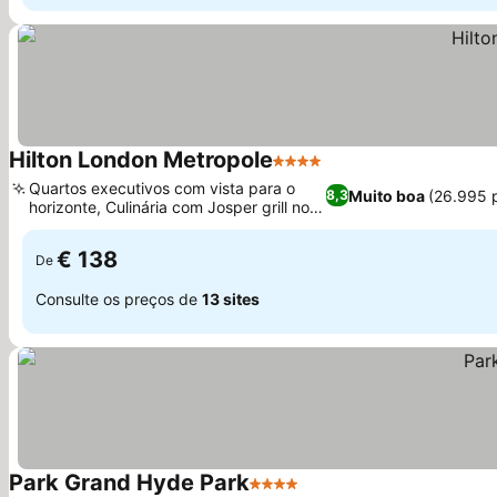
Hilton London Metropole
4 Estrelas
Quartos executivos com vista para o
Muito boa
(26.995 
8,3
horizonte, Culinária com Josper grill no
Tyburn Kitchen
€ 138
De
Consulte os preços de
13 sites
Park Grand Hyde Park
4 Estrelas