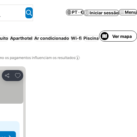
PT · €
Menu
Iniciar sessão
.
Ver mapa
uito
Aparthotel
Ar condicionado
Wi-fi
Piscina
Estacionamento
o os pagamentos influenciam os resultados
Adicionar aos favoritos
Partilhar