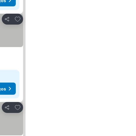
ços
Adicionar aos favoritos
Partilhar
ços
Adicionar aos favoritos
Partilhar