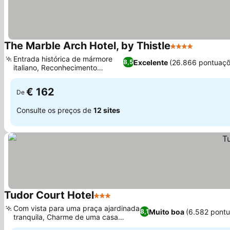
The Marble Arch Hotel, by Thistle
4 Estrelas
Entrada histórica de mármore
Excelente
(26.866 pontuaçõ
8,5
italiano, Reconhecimento
premiado
€ 162
De
Consulte os preços de
12 sites
Tudor Court Hotel
3 Estrelas
Com vista para uma praça ajardinada
Muito boa
(6.582 pont
8,1
tranquila, Charme de uma casa
vitoriana