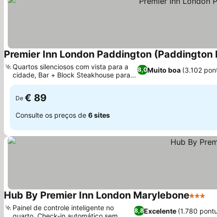
Premier Inn London Paddington (Paddington B
Quartos silenciosos com vista para a
Muito boa
(3.102 pon
8,0
cidade, Bar + Block Steakhouse para
refeições
€ 89
De
Consulte os preços de
6 sites
Hub By Premier Inn London Marylebone
3 Estre
Painel de controle inteligente no
Excelente
(1.780 pont
8,8
quarto, Check-in automático sem