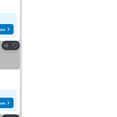
ços
Adicionar aos favoritos
Partilhar
ços