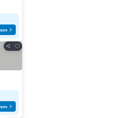
eços
Adicionar aos favoritos
Partilhar
eços