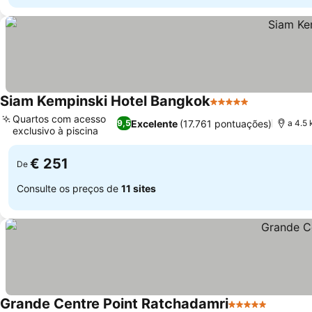
Siam Kempinski Hotel Bangkok
5 Estrelas
Ver preços
Quartos com acesso
Excelente
(17.761 pontuações)
9,5
a 4.5
exclusivo à piscina
Ver preços
€ 251
De
Consulte os preços de
11 sites
Grande Centre Point Ratchadamri
5 Estrelas
Ver pre