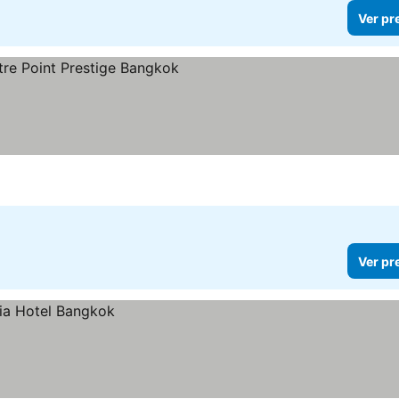
Ver pr
s
er preços
Ver pr