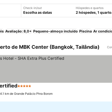
Check-in/out
Hóspedes e quartos
Escolha as datas
2 hóspedes, 1 quarto
éis
Avaliação: 8,0+
Pequeno-almoço incluído
Piscina
Ar condic
rto de MBK Center (Bangkok, Tailândia)
Com
rtified
5 Estrelas
Ver preços
 4.1 km de Grande Palácio Phra Borom