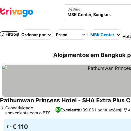
Destino
Filtros
Ordenar por
Preço
MBK Center
Hot
Alojamentos em Bangkok pe
Pathumwan Princess Hotel - SHA Extra Plus Ce
Conectividade
Excelente
(39.861 pontuações)
9,1
a
conveniente com o BTS
Ver preços
Skytrain
€ 110
De