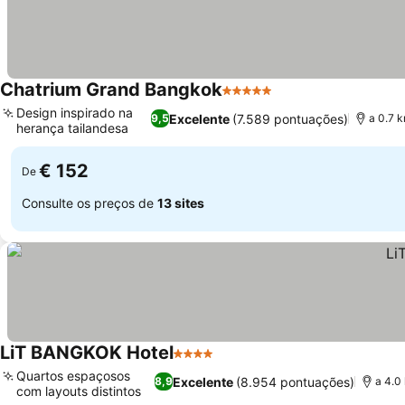
Chatrium Grand Bangkok
5 Estrelas
Ver preços
Design inspirado na
Excelente
(7.589 pontuações)
9,5
a 0.7 
herança tailandesa
Ver preços
€ 152
De
Consulte os preços de
13 sites
LiT BANGKOK Hotel
4 Estrelas
Ver preços
Quartos espaçosos
Excelente
(8.954 pontuações)
8,9
a 4.0
com layouts distintos