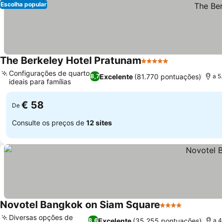
Escolha popular
The Berkeley Hotel Pratunam
5 Estrelas
Ver preços
Configurações de quarto
Excelente
(81.770 pontuações)
8,7
a 5
ideais para famílias
Ver preços
€ 58
De
Consulte os preços de
12 sites
Novotel Bangkok on Siam Square
4 Estrelas
Ver preço
Diversas opções de
Excelente
(35.255 pontuações)
8,6
a 