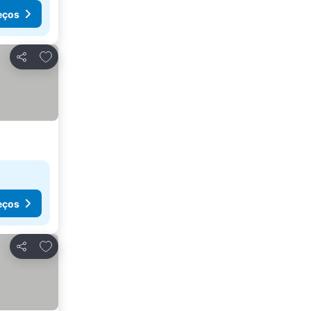
eços
Adicionar aos favoritos
Partilhar
eços
Adicionar aos favoritos
Partilhar