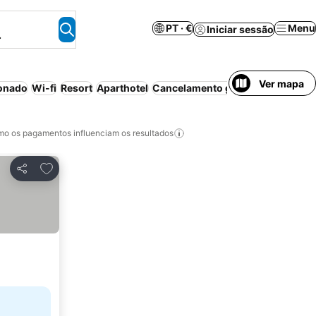
PT · €
Menu
Iniciar sessão
.
Ver mapa
ionado
Wi-fi
Resort
Aparthotel
Cancelamento gratuito
Luxuoso
o os pagamentos influenciam os resultados
Adicionar aos favoritos
Partilhar