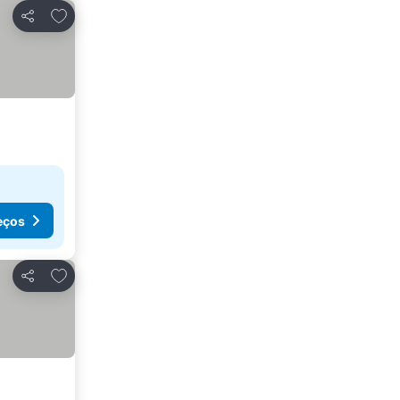
Adicionar aos favoritos
Partilhar
eços
Adicionar aos favoritos
Partilhar