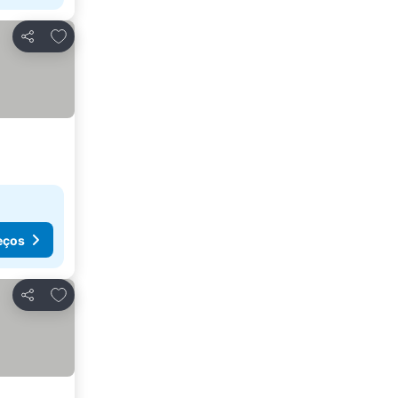
Adicionar aos favoritos
Partilhar
eços
Adicionar aos favoritos
Partilhar