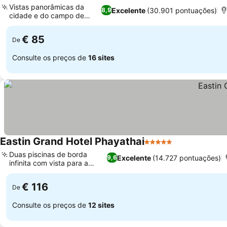
Vistas panorâmicas da
Excelente
(30.901 pontuações)
8,9
cidade e do campo de
Ver preços
golfe
€ 85
De
Consulte os preços de
16 sites
Eastin Grand Hotel Phayathai
5 Estrelas
Ver preços
Duas piscinas de borda
Excelente
(14.727 pontuações)
9,6
infinita com vista para a
Ver preços
cidade
€ 116
De
Consulte os preços de
12 sites