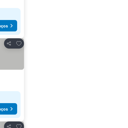
eços
Adicionar aos favoritos
Partilhar
eços
Adicionar aos favoritos