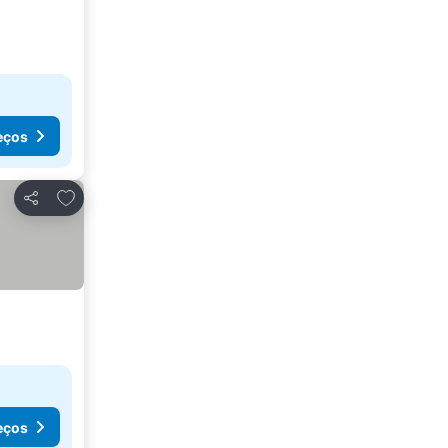
eços
Adicionar aos favoritos
Partilhar
eços