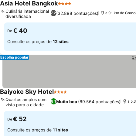
Asia Hotel Bangkok
4 Estrelas
Ver preços
Culinária internacional
(32.898 pontuações)
7,2
a 9.1 km de Grand
diversificada
Ver preços
€ 40
De
Consulte os preços de
12 sites
Escolha popular
Baiyoke Sky Hotel
4 Estrelas
Ver preços
Quartos amplos com
Muito boa
(69.564 pontuações)
8,1
a 5.
vista para a cidade
Ver preços
€ 52
De
Consulte os preços de
11 sites