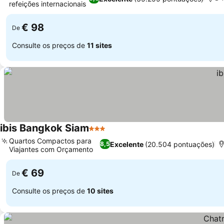
refeições internacionais
Ver preços
€ 98
De
Consulte os preços de
11 sites
ibis Bangkok Siam
3 Estrelas
Ver preços
Quartos Compactos para
Excelente
(20.504 pontuações)
8,5
Viajantes com Orçamento
Ver preços
€ 69
De
Consulte os preços de
10 sites