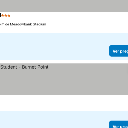
l
3 Estrelas
7 km de Meadowbank Stadium
Ver pre
Ver pre