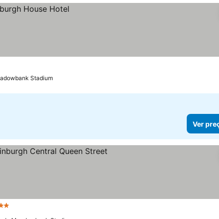
eadowbank Stadium
Ver pre
Estrelas