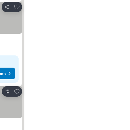
Adicionar aos favoritos
Partilhar
ços
Adicionar aos favoritos
Partilhar