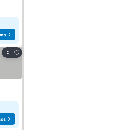
ços
Adicionar aos favoritos
Partilhar
ços