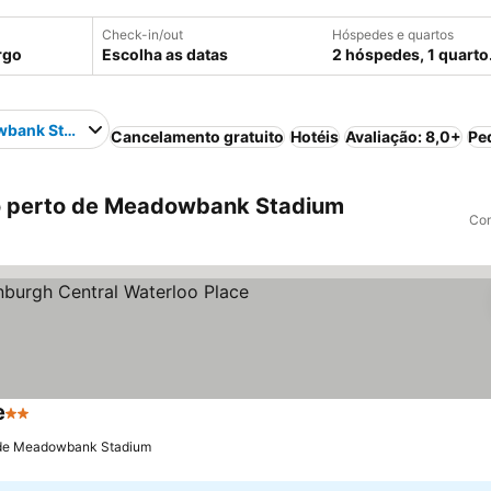
Check-in/out
Hóspedes e quartos
Escolha as datas
2 hóspedes, 1 quarto
bank Stadium
Cancelamento gratuito
Hotéis
Avaliação: 8,0+
Pe
o perto de Meadowbank Stadium
Com
e
2 Estrelas
 de Meadowbank Stadium