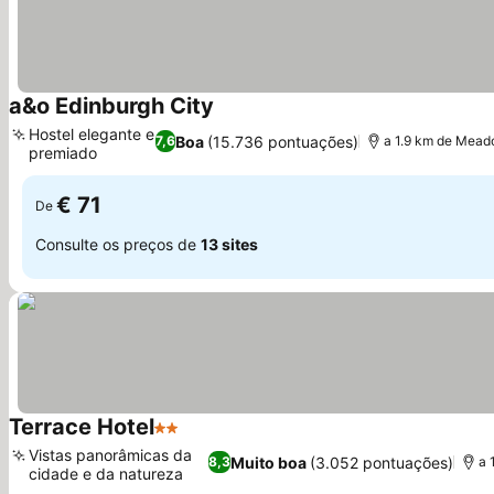
a&o Edinburgh City
Hostel elegante e
Boa
(15.736 pontuações)
7,6
a 1.9 km de Mea
premiado
€ 71
De
Consulte os preços de
13 sites
Terrace Hotel
2 Estrelas
Vistas panorâmicas da
Muito boa
(3.052 pontuações)
8,3
a 
cidade e da natureza