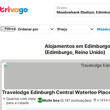
Destino
Filtros
Ordenar por
Preço
Meadow
Alojamentos em Edimburg
(Edimburgo, Reino Unido)
Travelodge Edinburgh Central Waterloo Plac
Quartos com vista
Muito boa
(6.741 pontuações)
8,0
a 1.8 km
para a cidade