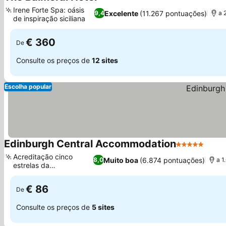
5 Estrelas
Irene Forte Spa: oásis
Excelente
(11.267 pontuações)
9,4
a 
de inspiração siciliana
€ 360
De
Consulte os preços de
12 sites
Escolha popular
Edinburgh Central Accommodation
5 Estrelas
Acreditação cinco
Muito boa
(6.874 pontuações)
8,0
a 1
estrelas da
VisitScotland
€ 86
De
Consulte os preços de
5 sites