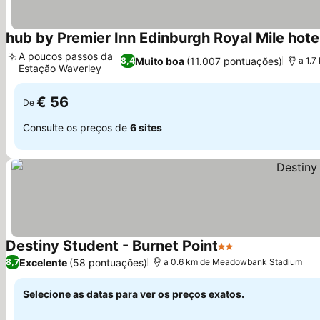
hub by Premier Inn Edinburgh Royal Mile hote
A poucos passos da
Muito boa
(11.007 pontuações)
8,4
a 1.
Estação Waverley
€ 56
De
Consulte os preços de
6 sites
Destiny Student - Burnet Point
2 Estrelas
Excelente
(58 pontuações)
8,7
a 0.6 km de Meadowbank Stadium
Selecione as datas para ver os preços exatos.