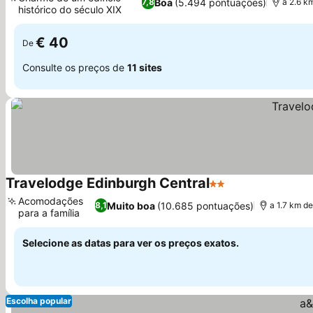
Boa
(5.494 pontuações)
7,8
a 2.6 
histórico do século XIX
€ 40
De
Consulte os preços de
11 sites
Travelodge Edinburgh Central
2 Estrelas
Acomodações
Muito boa
(10.685 pontuações)
8,1
a 1.7 km 
para a família
Selecione as datas para ver os preços exatos.
Escolha popular