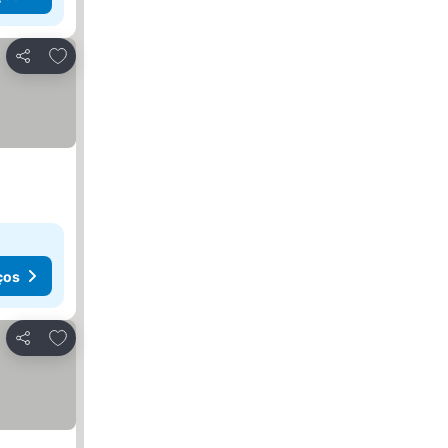
Adicionar aos favoritos
Partilhar
ços
Adicionar aos favoritos
Partilhar