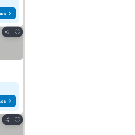
ços
Adicionar aos favoritos
Partilhar
ços
Adicionar aos favoritos
Partilhar