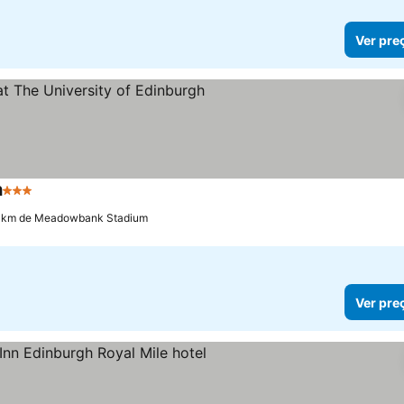
Ver pre
h
3 Estrelas
0 km de Meadowbank Stadium
Ver pre