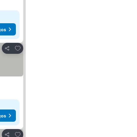
ços
Adicionar aos favoritos
Partilhar
ços
Adicionar aos favoritos