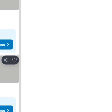
ços
Adicionar aos favoritos
Partilhar
ços