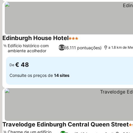
Edinburgh House Hotel
3 Estrelas
Edifício histórico com
(6.111 pontuações)
6,2
a 1.8 km de M
ambiente acolhedor
€ 48
De
Consulte os preços de
14 sites
Travelodge Edinburgh Central Queen Street
3 
Charme de um edifício