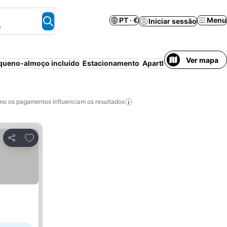
PT · €
Menu
Iniciar sessão
.
Ver mapa
queno-almoço incluído
Estacionamento
Aparthotel
Wi-fi
Piscin
o os pagamentos influenciam os resultados
Adicionar aos favoritos
Partilhar