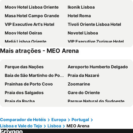
Moov Hotel Lisboa Oriente
Ikonik Lisboa
Masa Hotel Campo Grande
Hotel Roma
VIP Executive Art's Hotel
Tivoli Oriente Lisboa Hotel
Moov Hotel Oeiras
Novotel Lisboa
Meliá Lisboa Oriente
VIP Executive Zurique Hotel
Mais atrações - MEO Arena
TRYP by Wyndham Lisboa Caparica Mar
Holiday Inn Express Lisbon - Alfragide by IHG
Turim Ibéria Hotel
VIP Executive Entrecampos Hotel
Parque das Nações
Aeroporto Humberto Delgado
Selina Secret Garden Lisbon
Residencial Jardim Da Amadora
Baía de São Martinho do Porto
Praia da Nazaré
Evidencia Belverde Atitude Hotel
Holiday Inn Express Lisbon - Oeiras By Ihg
Prainhas de Porto Covo
Zoomarine
ibis Lisboa Parque das Naçoes
ibis Lisboa Jose Malhoa
Praia dos Salgados
Gare do Oriente
Eurostars Universal Lisboa
Stay Hotel Lisboa Aeroporto
Praia da Rocha
Parque Natural do Sudoeste Alentejano e Costa Vicentina
MS Aparthotel
Universo Romantico
Praia das Rocas
Estádio da Luz
Avenida Park
ibis Lisboa Alfragide
Melides
Baleal
VIP Grand Lisboa Hotel & SPA
The Icons Hotel
Comparador de Hotéis
Europa
Portugal
Lisboa e Vale do Tejo
Lisboa
MEO Arena
Portinho da Arrábida
Mina de São Domingos
Exe Saldanha
Mercure Lisboa Almada