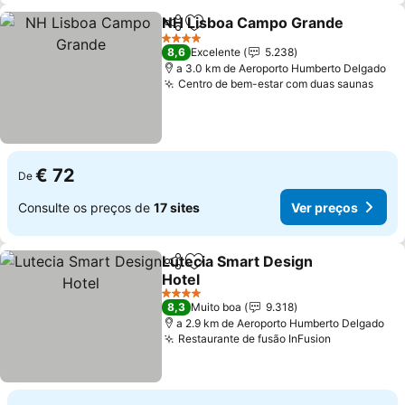
NH Lisboa Campo Grande
Partilhar
Adicionar aos favoritos
4 Estrelas
8,6
Excelente
5.238
a 3.0 km de Aeroporto Humberto Delgado
Centro de bem-estar com duas saunas
Ver 
€ 72
De
Consulte os preços de
17 sites
Ver preços
Lutecia Smart Design
Partilhar
Adicionar aos favoritos
Hotel
Ver preços
4 Estrelas
8,3
Muito boa
9.318
a 2.9 km de Aeroporto Humberto Delgado
Restaurante de fusão InFusion
Ver preços