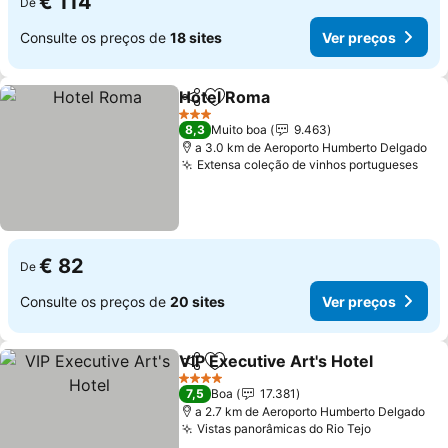
€ 114
De
Consulte os preços de
18 sites
Ver preços
Hotel Roma
Partilhar
Adicionar aos favoritos
Ver preços
3 Estrelas
8,3
Muito boa
9.463
a 3.0 km de Aeroporto Humberto Delgado
Extensa coleção de vinhos portugueses
Ver
€ 82
De
Consulte os preços de
20 sites
Ver preços
VIP Executive Art's Hotel
Partilhar
Adicionar aos favoritos
V
4 Estrelas
7,5
Boa
17.381
a 2.7 km de Aeroporto Humberto Delgado
Vistas panorâmicas do Rio Tejo
Ver preço