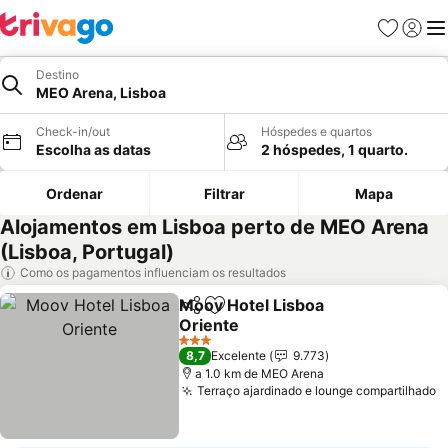
Favoritos
Iniciar
Me
Destino
MEO Arena, Lisboa
Check-in/out
Hóspedes e quartos
Escolha as datas
2 hóspedes, 1 quarto.
Ordenar
Filtrar
Mapa
Alojamentos em Lisboa perto de MEO Arena
(Lisboa, Portugal)
Como os pagamentos influenciam os resultados
Moov Hotel Lisboa
Partilhar
Adicionar aos favoritos
Oriente
Ver preços
3 Estrelas
8,7
Excelente
9.773
a 1.0 km de MEO Arena
Terraço ajardinado e lounge compartilhado
V