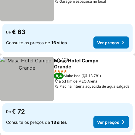
Garagem espaçosa no local
Ver preços
€ 63
De
Consulte os preços de
16 sites
Ver preços
Masa Hotel Campo
Partilhar
Adicionar aos favoritos
Grande
Ver preços
4 Estrelas
8,4
Muito boa
13.781
a 5.1 km de MEO Arena
Piscina interna aquecida de água salgada
Ve
€ 72
De
Consulte os preços de
13 sites
Ver preços