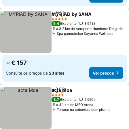
MYRIAD by SANA
Partilhar
Adicionar aos favoritos
Ver preç
5 Estrelas
9,4
Excelente
8.943
a 3.2 km de Aeroporto Humberto Delgado
Spa panorâmico Sayanna Wellness
Ver pr
€ 157
De
Consulte os preços de
23 sites
Ver preços
acta Moa
Partilhar
Adicionar aos favoritos
Ver preços
4 Estrelas
8,7
Excelente
2.950
a 4.1 km de MEO Arena
Terraço na cobertura com piscina
Ver pre