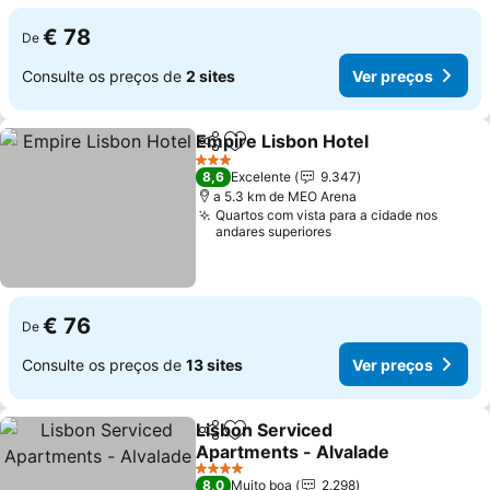
€ 78
De
Consulte os preços de
2 sites
Ver preços
Empire Lisbon Hotel
Partilhar
Adicionar aos favoritos
Ver p
3 Estrelas
8,6
Excelente
9.347
a 5.3 km de MEO Arena
Quartos com vista para a cidade nos
andares superiores
€ 76
De
Consulte os preços de
13 sites
Ver preços
Lisbon Serviced
Partilhar
Adicionar aos favoritos
Apartments - Alvalade
Ver preços
4 Estrelas
8,0
Muito boa
2.298