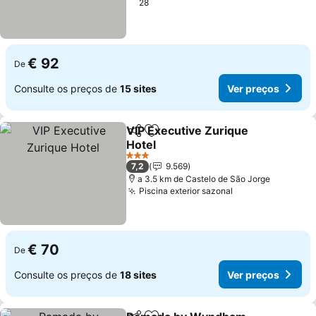
28
€ 92
De
Consulte os preços de
15 sites
Ver preços
VIP Executive Zurique
Partilhar
Adicionar aos favoritos
Hotel
Ver preços
3 Estrelas
7,2
9.569
a 3.5 km de Castelo de São Jorge
Piscina exterior sazonal
Ver preços
€ 70
De
Consulte os preços de
18 sites
Ver preços