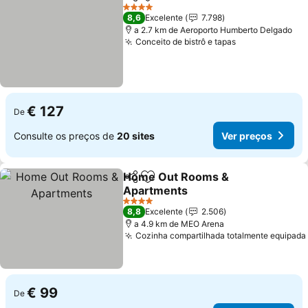
Partilhar
Adicionar aos favoritos
Ver p
4 Estrelas
8,6
Excelente
7.798
a 2.7 km de Aeroporto Humberto Delgado
Conceito de bistrô e tapas
Ver preços
€ 127
De
Consulte os preços de
20 sites
Ver preços
Home Out Rooms &
Partilhar
Adicionar aos favoritos
Apartments
Ver preços
4 Estrelas
8,8
Excelente
2.506
a 4.9 km de MEO Arena
Cozinha compartilhada totalmente equipada
€ 99
De