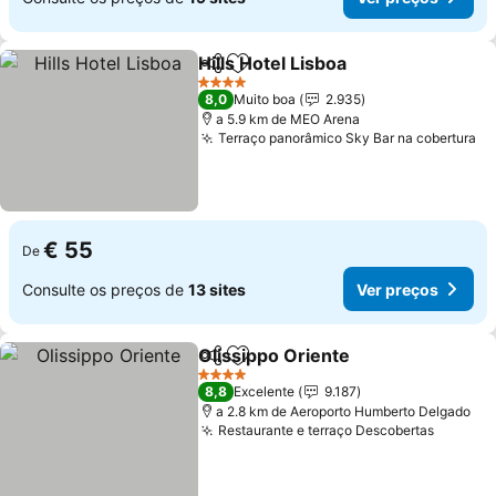
Hills Hotel Lisboa
Partilhar
Adicionar aos favoritos
Ver preç
4 Estrelas
8,0
Muito boa
2.935
a 5.9 km de MEO Arena
Terraço panorâmico Sky Bar na cobertura
Ve
€ 55
De
Consulte os preços de
13 sites
Ver preços
Olissippo Oriente
Partilhar
Adicionar aos favoritos
Ver preç
4 Estrelas
8,8
Excelente
9.187
a 2.8 km de Aeroporto Humberto Delgado
Restaurante e terraço Descobertas
Ver pr