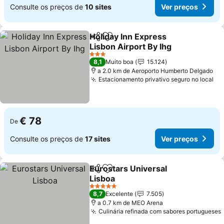
Consulte os preços de
10 sites
Ver preços
Holiday Inn Express
Partilhar
Adicionar aos favoritos
Lisbon Airport By Ihg
Ver preços
3 Estrelas
8,1
Muito boa
15.124
a 2.0 km de Aeroporto Humberto Delgado
Estacionamento privativo seguro no local
Ve
€ 78
De
Consulte os preços de
17 sites
Ver preços
Eurostars Universal
Partilhar
Adicionar aos favoritos
Lisboa
Ver preços
5 Estrelas
8,7
Excelente
7.505
a 0.7 km de MEO Arena
Culinária refinada com sabores portugueses