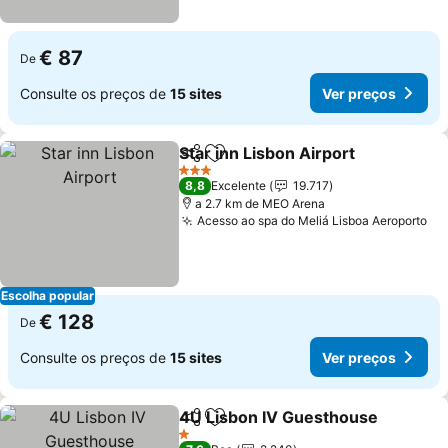
€ 87
De
Consulte os preços de
15 sites
Ver preços
Star inn Lisbon Airport
Partilhar
Adicionar aos favoritos
Ver
3 Estrelas
8,8
Excelente
19.717
a 2.7 km de MEO Arena
Acesso ao spa do Meliá Lisboa Aeroporto
Ve
Escolha popular
€ 128
De
Consulte os preços de
15 sites
Ver preços
4U Lisbon IV Guesthouse
Partilhar
Adicionar aos favoritos
1 Estrelas