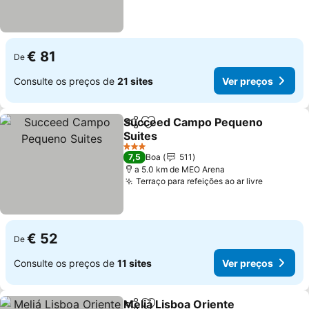
€ 81
De
Consulte os preços de
21 sites
Ver preços
Succeed Campo Pequeno
Partilhar
Adicionar aos favoritos
Suites
Ver preços
3 Estrelas
7,5
Boa
511
a 5.0 km de MEO Arena
Terraço para refeições ao ar livre
Ver preç
€ 52
De
Consulte os preços de
11 sites
Ver preços
Meliá Lisboa Oriente