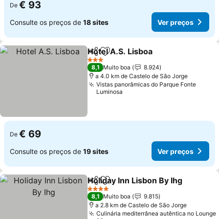
€ 93
De
Consulte os preços de
18 sites
Ver preços
Hotel A.S. Lisboa
Partilhar
Adicionar aos favoritos
Ver preç
3 Estrelas
8,1
Muito boa
8.924
a 4.0 km de Castelo de São Jorge
Vistas panorâmicas do Parque Fonte
Luminosa
€ 69
De
Consulte os preços de
19 sites
Ver preços
Holiday Inn Lisbon By Ihg
Partilhar
Adicionar aos favoritos
V
4 Estrelas
8,1
Muito boa
9.815
a 2.8 km de Castelo de São Jorge
Culinária mediterrânea autêntica no Lounge