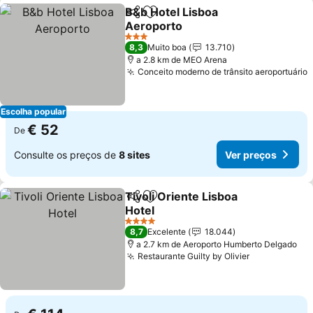
B&b Hotel Lisboa
Partilhar
Adicionar aos favoritos
Aeroporto
Ver preços
3 Estrelas
8,3
Muito boa
13.710
a 2.8 km de MEO Arena
Conceito moderno de trânsito aeroportuário
V
Escolha popular
€ 52
De
Consulte os preços de
8 sites
Ver preços
Tivoli Oriente Lisboa
Partilhar
Adicionar aos favoritos
Hotel
Ver preços
4 Estrelas
8,7
Excelente
18.044
a 2.7 km de Aeroporto Humberto Delgado
Restaurante Guilty by Olivier
Ver preços