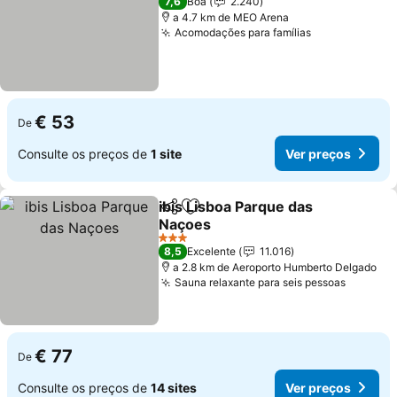
7,6
Boa
2.240
a 4.7 km de MEO Arena
Acomodações para famílias
Ver preços
€ 53
De
Consulte os preços de
1 site
Ver preços
ibis Lisboa Parque das
Partilhar
Adicionar aos favoritos
Naçoes
Ver preços
3 Estrelas
8,5
Excelente
11.016
a 2.8 km de Aeroporto Humberto Delgado
Sauna relaxante para seis pessoas
Ver pre
€ 77
De
Consulte os preços de
14 sites
Ver preços