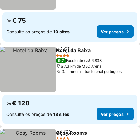
€ 75
De
Consulte os preços de
10 sites
Ver preços
Hotel da Baixa
Partilhar
Adicionar aos favoritos
Ver preços
4 Estrelas
9,7
Excelente
6.838
a 7.3 km de MEO Arena
Gastronomia tradicional portuguesa
Ver pr
€ 128
De
Consulte os preços de
18 sites
Ver preços
Cosy Rooms
Partilhar
Adicionar aos favoritos
Ver preços