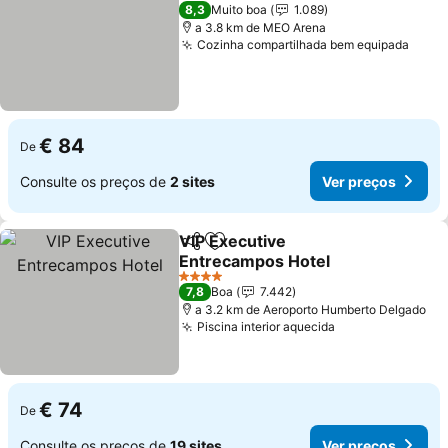
4 Estrelas
8,3
Muito boa
1.089
a 3.8 km de MEO Arena
Cozinha compartilhada bem equipada
Ver 
€ 84
De
Consulte os preços de
2 sites
Ver preços
VIP Executive
Partilhar
Adicionar aos favoritos
Entrecampos Hotel
Ver preços
4 Estrelas
7,8
Boa
7.442
a 3.2 km de Aeroporto Humberto Delgado
Piscina interior aquecida
Ver preços
€ 74
De
Consulte os preços de
19 sites
Ver preços