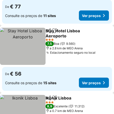
€ 77
De
Consulte os preços de
11 sites
Ver preços
Stay Hotel Lisboa
Partilhar
Adicionar aos favoritos
Aeroporto
Ver preços
3 Estrelas
7,5
Boa
9.560
a 2.8 km de MEO Arena
Estacionamento seguro no local
Ver preço
€ 56
De
Consulte os preços de
15 sites
Ver preços
Ikonik Lisboa
Partilhar
Adicionar aos favoritos
Ver preços
3 Estrelas
8,9
Excelente
11.312
a 0.7 km de MEO Arena