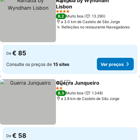
Ramada by Wyndham
Partilhar
Adicionar aos favoritos
Lisbon
Ver preços
4 Estrelas
8,2
Muito boa
13.290
a 3.0 km de Castelo de São Jorge
Refeições no restaurante Navegadores
Ver 
€ 85
De
Consulte os preços de
15 sites
Ver preços
Guerra Junqueiro
Partilhar
Adicionar aos favoritos
Ver preç
2 Estrelas
8,3
Muito boa
1.348
a 2.8 km de Castelo de São Jorge
€ 58
De