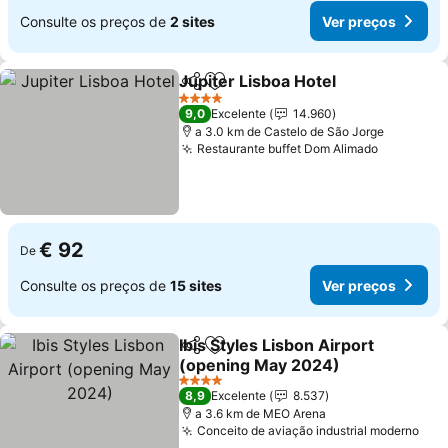
Consulte os preços de
2 sites
Ver preços
Jupiter Lisboa Hotel
Partilhar
Adicionar aos favoritos
Ver p
4 Estrelas
9,0
Excelente
14.960
a 3.0 km de Castelo de São Jorge
Restaurante buffet Dom Alimado
Ver preç
€ 92
De
Consulte os preços de
15 sites
Ver preços
Ibis Styles Lisbon Airport
Partilhar
Adicionar aos favoritos
(opening May 2024)
Ver preços
4 Estrelas
8,9
Excelente
8.537
a 3.6 km de MEO Arena
Conceito de aviação industrial moderno
Ver