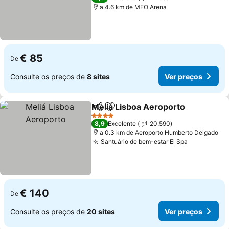
a 4.6 km de MEO Arena
€ 85
De
Consulte os preços de
8 sites
Ver preços
Meliá Lisboa Aeroporto
Partilhar
Adicionar aos favoritos
Ve
4 Estrelas
8,9
Excelente
20.590
a 0.3 km de Aeroporto Humberto Delgado
Santuário de bem-estar El Spa
Ver preço
€ 140
De
Consulte os preços de
20 sites
Ver preços