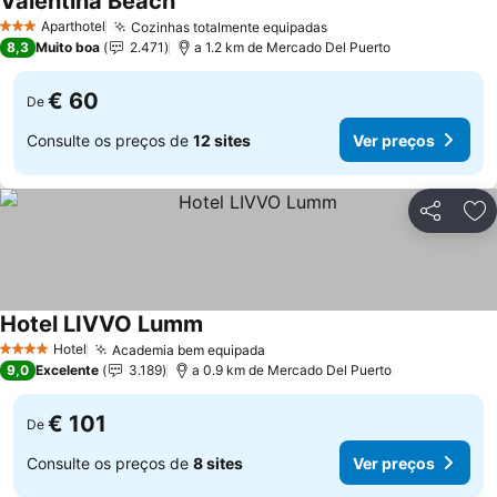
Valentina Beach
Aparthotel
Cozinhas totalmente equipadas
3 Estrelas
8,3
Muito boa
2.471
a 1.2 km de Mercado Del Puerto
€ 60
De
Consulte os preços de
12 sites
Ver preços
Partilhar
Ad
Hotel LIVVO Lumm
Hotel
Academia bem equipada
4 Estrelas
9,0
Excelente
3.189
a 0.9 km de Mercado Del Puerto
€ 101
De
Consulte os preços de
8 sites
Ver preços