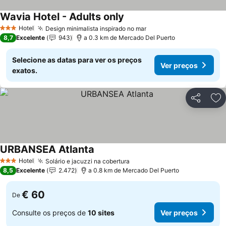
Wavia Hotel - Adults only
Hotel
Design minimalista inspirado no mar
3 Estrelas
8,7
Excelente
943
a 0.3 km de Mercado Del Puerto
Selecione as datas para ver os preços
Ver preços
exatos.
Partilhar
Ad
URBANSEA Atlanta
Hotel
Solário e jacuzzi na cobertura
3 Estrelas
8,5
Excelente
2.472
a 0.8 km de Mercado Del Puerto
€ 60
De
Consulte os preços de
10 sites
Ver preços