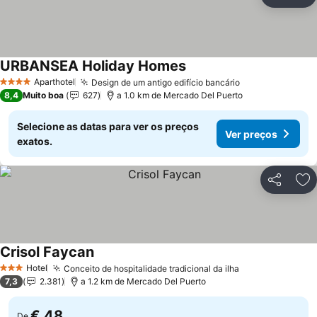
Partilhar
Ad
URBANSEA Holiday Homes
Aparthotel
Design de um antigo edifício bancário
4 Estrelas
8,4
Muito boa
627
a 1.0 km de Mercado Del Puerto
Selecione as datas para ver os preços
Ver preços
exatos.
Partilhar
Ad
Crisol Faycan
Hotel
Conceito de hospitalidade tradicional da ilha
3 Estrelas
7,3
2.381
a 1.2 km de Mercado Del Puerto
€ 48
De