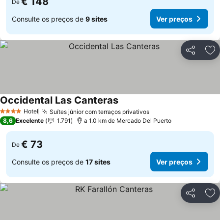
€ 148
De
Consulte os preços de
9 sites
Ver preços
Partilhar
Ad
Occidental Las Canteras
Hotel
Suítes júnior com terraços privativos
4 Estrelas
8,6
Excelente
1.791
a 1.0 km de Mercado Del Puerto
€ 73
De
Consulte os preços de
17 sites
Ver preços
Partilhar
Ad