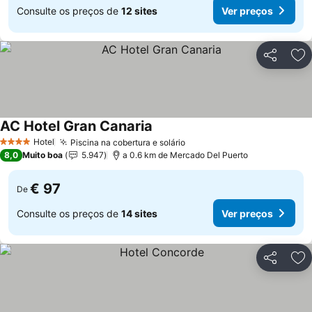
Consulte os preços de
12 sites
Ver preços
Partilhar
Ad
AC Hotel Gran Canaria
Hotel
Piscina na cobertura e solário
4 Estrelas
8,0
Muito boa
5.947
a 0.6 km de Mercado Del Puerto
€ 97
De
Consulte os preços de
14 sites
Ver preços
Partilhar
Ad