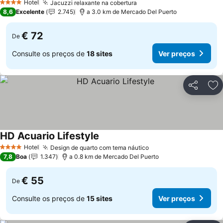
Hotel
Jacuzzi relaxante na cobertura
4 Estrelas
8,6
Excelente
2.745
a 3.0 km de Mercado Del Puerto
€ 72
De
Consulte os preços de
18 sites
Ver preços
Partilhar
Ad
HD Acuario Lifestyle
Hotel
Design de quarto com tema náutico
4 Estrelas
7,8
Boa
1.347
a 0.8 km de Mercado Del Puerto
€ 55
De
Consulte os preços de
15 sites
Ver preços