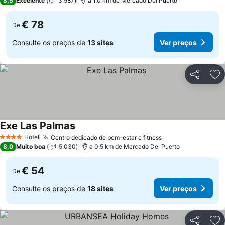
8,5
Excelente
3.587
a 1.0 km de Mercado Del Puerto
€ 78
De
Consulte os preços de
13 sites
Ver preços
Partilhar
Ad
Exe Las Palmas
Hotel
Centro dedicado de bem-estar e fitness
4 Estrelas
8,0
Muito boa
5.030
a 0.5 km de Mercado Del Puerto
€ 54
De
Consulte os preços de
18 sites
Ver preços