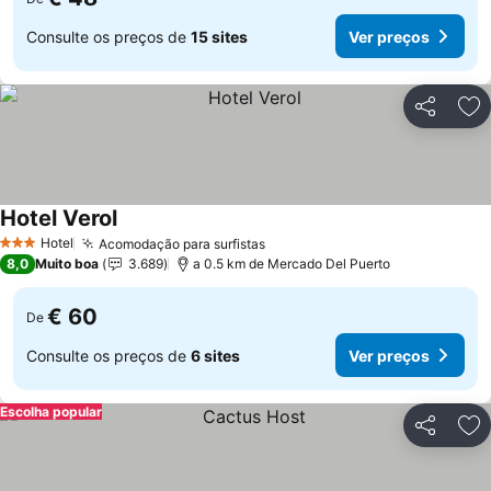
Consulte os preços de
15 sites
Ver preços
Partilhar
Ad
Hotel Verol
Hotel
Acomodação para surfistas
3 Estrelas
8,0
Muito boa
3.689
a 0.5 km de Mercado Del Puerto
€ 60
De
Consulte os preços de
6 sites
Ver preços
Escolha popular
Partilhar
Ad