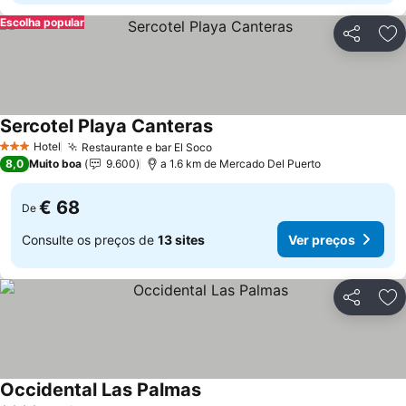
Escolha popular
Partilhar
Ad
Sercotel Playa Canteras
Hotel
Restaurante e bar El Soco
3 Estrelas
8,0
Muito boa
9.600
a 1.6 km de Mercado Del Puerto
€ 68
De
Consulte os preços de
13 sites
Ver preços
Partilhar
Ad
Occidental Las Palmas