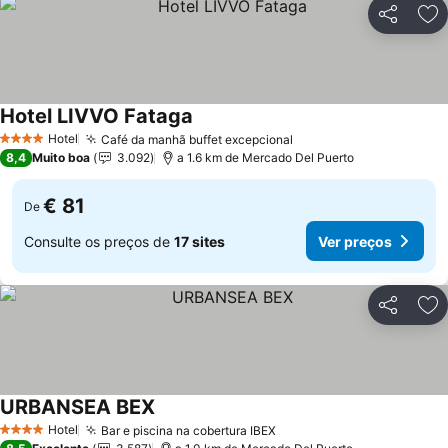
Partilhar
Ad
Hotel LIVVO Fataga
Hotel
Café da manhã buffet excepcional
4 Estrelas
8,4
Muito boa
3.092
a 1.6 km de Mercado Del Puerto
€ 81
De
Consulte os preços de
17 sites
Ver preços
Partilhar
Ad
URBANSEA BEX
Hotel
Bar e piscina na cobertura IBEX
4 Estrelas