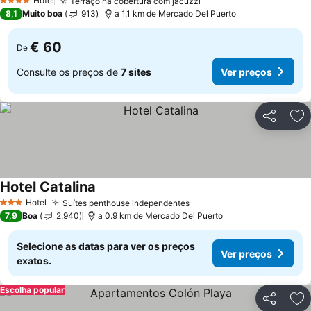
Hotel
Terraço na cobertura com jacuzzi
4 Estrelas
8,1
Muito boa
913
a 1.1 km de Mercado Del Puerto
€ 60
De
Consulte os preços de
7 sites
Ver preços
Partilhar
Ad
Hotel Catalina
Hotel
Suítes penthouse independentes
3 Estrelas
7,9
Boa
2.940
a 0.9 km de Mercado Del Puerto
Selecione as datas para ver os preços
Ver preços
exatos.
Escolha popular
Partilhar
Ad