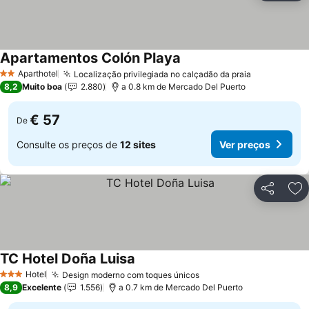
Apartamentos Colón Playa
Aparthotel
Localização privilegiada no calçadão da praia
2 Estrelas
8,2
Muito boa
2.880
a 0.8 km de Mercado Del Puerto
€ 57
De
Consulte os preços de
12 sites
Ver preços
Partilhar
Ad
TC Hotel Doña Luisa
Hotel
Design moderno com toques únicos
3 Estrelas
8,9
Excelente
1.556
a 0.7 km de Mercado Del Puerto