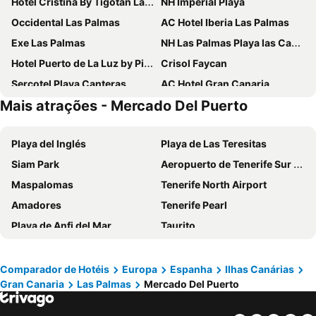
Hotel Cristina By Tigotan Las Palmas - Adults Only +16
NH Imperial Playa
Occidental Las Palmas
AC Hotel Iberia Las Palmas
Exe Las Palmas
NH Las Palmas Playa las Canteras
Hotel Puerto de La Luz by Pierre & Vacances
Crisol Faycan
Sercotel Playa Canteras
AC Hotel Gran Canaria
Mais atrações - Mercado Del Puerto
Hotel Silken Saaj Las Palmas
Hotel Concorde
Bull Reina Isabel & Spa
HD Acuario Lifestyle
Playa del Inglés
Playa de Las Teresitas
Hotel LIVVO Lumm
Occidental Las Canteras
Siam Park
Aeropuerto de Tenerife Sur Reina Sofía
Hotel LIVVO Fataga
Bull Astoria
Maspalomas
Tenerife North Airport
Sercotel Parque Las Palmas
Hotel Aloe Canteras
Amadores
Tenerife Pearl
URBANSEA Atlanta
Santa Catalina, a Royal Hideaway Hotel
Playa de Anfi del Mar
Taurito
Hotel Pujol
Hotel Verol
Lanzarote Airport
Los Cristianos
Crisol Alisios Canteras
URBANSEA BEX
Holiday World
Meloneras
Valtisya House Pool & Airport
Apartamentos Tinoca
Comparador de Hotéis
Europa
Espanha
Ilhas Canárias
Gran Canaria
Las Palmas
Mercado Del Puerto
Yumbo centrum
Puerto de Santa Cruz de Tenerife
Hotel LIVVO La Escarlata
Hotel Escuela Santa Brígida
Plaza de Canarias
Aeropuerto Internacional de Gran Canaria
TC Hotel Doña Luisa
Hotel Valencia