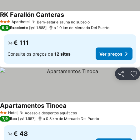
RK Farallón Canteras
Aparthotel
Bem-estar e sauna no subsolo
3 Estrelas
9,0
Excelente
1.888
a 1.0 km de Mercado Del Puerto
€ 111
De
Consulte os preços de
12 sites
Ver preços
Partilhar
Ad
Apartamentos Tinoca
Hotel
Acesso a desportos aquáticos
2 Estrelas
7,9
Boa
1.957
a 0.8 km de Mercado Del Puerto
€ 48
De