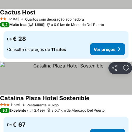
Cactus Host
Hostel
Quartos com decoração acolhedora
2 Estrelas
8,2
Muito boa
1.699
a 0.9 km de Mercado Del Puerto
€ 28
De
Consulte os preços de
11 sites
Ver preços
Partilhar
Ad
Catalina Plaza Hotel Sostenible
Hotel
Restaurante Muxgo
3 Estrelas
9,1
Excelente
2.499
a 0.7 km de Mercado Del Puerto
€ 67
De