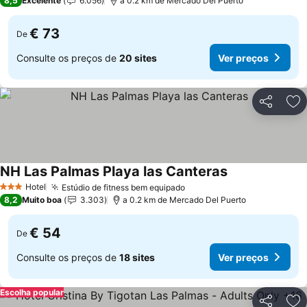
8,5
Excelente
6.056
a 0.2 km de Mercado Del Puerto
€ 73
De
Consulte os preços de
20 sites
Ver preços
Partilhar
Ad
NH Las Palmas Playa las Canteras
Hotel
Estúdio de fitness bem equipado
3 Estrelas
8,2
Muito boa
3.303
a 0.2 km de Mercado Del Puerto
€ 54
De
Consulte os preços de
18 sites
Ver preços
Escolha popular