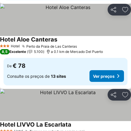
Partilhar
Ad
Hotel Aloe Canteras
Hotel
Perto da Praia de Las Canteras
3 Estrelas
8,5
Excelente
5.100
a 0.1 km de Mercado Del Puerto
€ 78
De
Consulte os preços de
13 sites
Ver preços
Partilhar
Ad
Hotel LIVVO La Escarlata