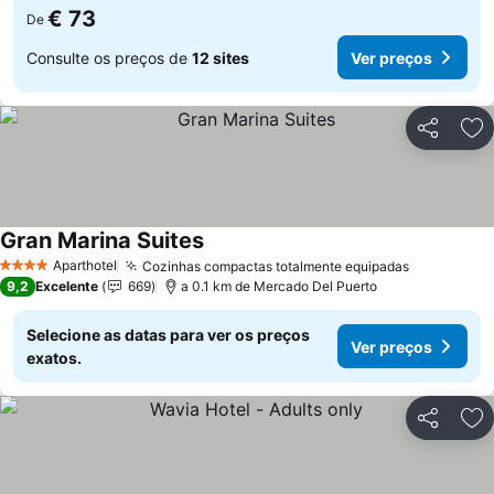
€ 73
De
Consulte os preços de
12 sites
Ver preços
Partilhar
Ad
Gran Marina Suites
Aparthotel
Cozinhas compactas totalmente equipadas
4 Estrelas
9,2
Excelente
669
a 0.1 km de Mercado Del Puerto
Selecione as datas para ver os preços
Ver preços
exatos.
Partilhar
Ad