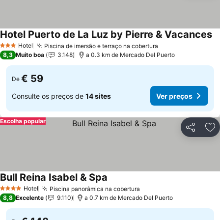
Hotel Puerto de La Luz by Pierre & Vacances
Hotel
Piscina de imersão e terraço na cobertura
3 Estrelas
8,3
Muito boa
3.148
a 0.3 km de Mercado Del Puerto
€ 59
De
Consulte os preços de
14 sites
Ver preços
Escolha popular
Partilhar
Ad
Bull Reina Isabel & Spa
Hotel
Piscina panorâmica na cobertura
4 Estrelas
8,8
Excelente
9.110
a 0.7 km de Mercado Del Puerto