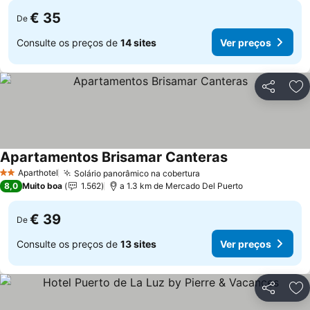
€ 35
De
Consulte os preços de
14 sites
Ver preços
Partilhar
Ad
Apartamentos Brisamar Canteras
Aparthotel
Solário panorâmico na cobertura
2 Estrelas
8,0
Muito boa
1.562
a 1.3 km de Mercado Del Puerto
€ 39
De
Consulte os preços de
13 sites
Ver preços
Partilhar
Ad