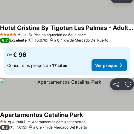
Partilhar
Ad
Hotel Cristina By Tigotan Las Palmas - Adults Only +16
Hotel
Piscina aquecida de água doce
5 Estrelas
8,7
Excelente
10.676
a 0.4 km de Mercado Del Puerto
€ 96
De
Consulte os preços de
17 sites
Ver preços
Partilhar
Ad
Apartamentos Catalina Park
Aparthotel
Apartamentos com kitchenettes
2 Estrelas
6,3
1.615
a 0.9 km de Mercado Del Puerto