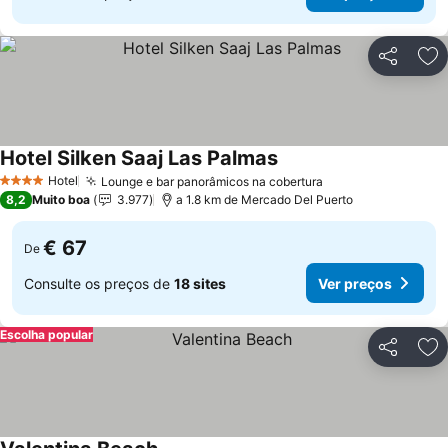
Partilhar
Ad
Hotel Silken Saaj Las Palmas
Hotel
Lounge e bar panorâmicos na cobertura
4 Estrelas
8,2
Muito boa
3.977
a 1.8 km de Mercado Del Puerto
€ 67
De
Consulte os preços de
18 sites
Ver preços
Escolha popular
Partilhar
Ad