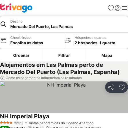
Favoritos
Iniciar
Me
Destino
Mercado Del Puerto, Las Palmas
Check-in/out
Hóspedes e quartos
Escolha as datas
2 hóspedes, 1 quarto.
Ordenar
Filtrar
Mapa
Alojamentos em Las Palmas perto de
Mercado Del Puerto (Las Palmas, Espanha)
Como os pagamentos influenciam os resultados
Partilhar
Ad
NH Imperial Playa
Hotel
Vistas panorâmicas do Oceano Atlântico
4 Estrelas