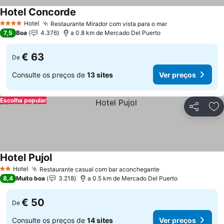
Hotel Concorde
Hotel
Restaurante Mirador com vista para o mar
4 Estrelas
7,5
Boa
4.376
a 0.8 km de Mercado Del Puerto
€ 63
De
Consulte os preços de
13 sites
Ver preços
Escolha popular
Partilhar
Ad
Hotel Pujol
Hotel
Restaurante casual com bar aconchegante
2 Estrelas
8,4
Muito boa
3.218
a 0.5 km de Mercado Del Puerto
€ 50
De
Consulte os preços de
14 sites
Ver preços