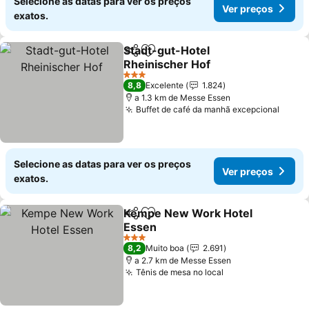
Selecione as datas para ver os preços
Ver preços
exatos.
Stadt-gut-Hotel
Partilhar
Adicionar aos favoritos
Rheinischer Hof
Ver preços
3 Estrelas
8,8
Excelente
1.824
a 1.3 km de Messe Essen
Buffet de café da manhã excepcional
Ver p
Selecione as datas para ver os preços
Ver preços
exatos.
Kempe New Work Hotel
Partilhar
Adicionar aos favoritos
Essen
Ver preços
3 Estrelas
8,2
Muito boa
2.691
a 2.7 km de Messe Essen
Tênis de mesa no local
Ver preços