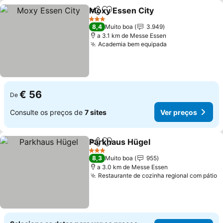
Moxy Essen City
Partilhar
Adicionar aos favoritos
Ver preço
3 Estrelas
8,4
Muito boa
3.949
a 3.1 km de Messe Essen
Academia bem equipada
Ver preços
€ 56
De
Consulte os preços de
7 sites
Ver preços
Parkhaus Hügel
Partilhar
Adicionar aos favoritos
Ver preços
3 Estrelas
8,3
Muito boa
955
a 3.0 km de Messe Essen
Restaurante de cozinha regional com pátio
V