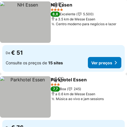
NH Essen
Partilhar
Adicionar aos favoritos
Ver preços
4 Estrelas
8,8
Excelente
5.500
a 3.5 km de Messe Essen
Centro moderno para negócios e lazer
Ver 
€ 51
De
Consulte os preços de
15 sites
Ver preços
Parkhotel Essen
Partilhar
Adicionar aos favoritos
Ver preço
3 Estrelas
7,7
Boa
245
a 0.6 km de Messe Essen
Música ao vivo e jam sessions
Ver preços