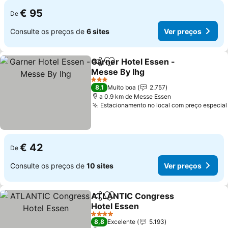
€ 95
De
Consulte os preços de
6 sites
Ver preços
Garner Hotel Essen -
Partilhar
Adicionar aos favoritos
Messe By Ihg
Ver preços
3 Estrelas
8,1
Muito boa
2.757
a 0.9 km de Messe Essen
Estacionamento no local com preço especial
€ 42
De
Consulte os preços de
10 sites
Ver preços
ATLANTIC Congress
Partilhar
Adicionar aos favoritos
Hotel Essen
Ver preços
4 Estrelas
8,8
Excelente
5.193