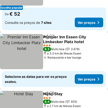
Escolha popular
€ 52
De
Consulte os preços de
7 sites
Ver preços
Premier Inn Essen City
Partilhar
Adicionar aos favoritos
Limbecker Platz hotel
Ver preços
3 Estrelas
8,3
Muito boa
3.678
a 3.3 km de Messe Essen
Restaurante e bar lounge
Ver preços
Selecione as datas para ver os preços
Ver preços
exatos.
Hotel Stay
Partilhar
Adicionar aos favoritos
Ver preços
3 Estrelas
8,4
Muito boa
935
a 2.7 km de Messe Essen