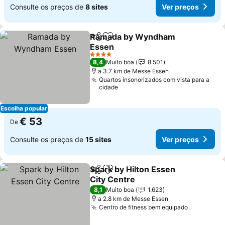
Consulte os preços de
8 sites
Ver preços
Ramada by Wyndham
Partilhar
Adicionar aos favoritos
Essen
Ver preços
4 Estrelas
8,4
Muito boa
8.501
a 3.7 km de Messe Essen
Quartos insonorizados com vista para a
cidade
Escolha popular
€ 53
De
Consulte os preços de
15 sites
Ver preços
Spark by Hilton Essen
Partilhar
Adicionar aos favoritos
City Centre
Ver preços
8,1
Muito boa
1.623
a 2.8 km de Messe Essen
Centro de fitness bem equipado
Ver preço