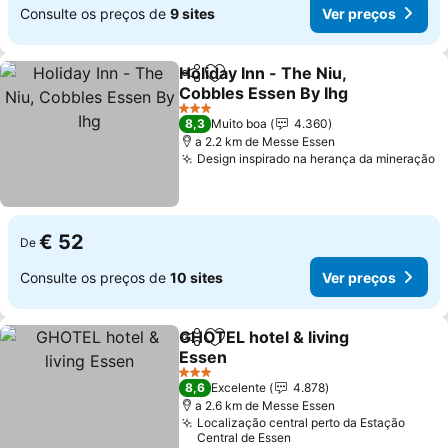
Consulte os preços de
9 sites
Ver preços
Holiday Inn - The Niu,
Partilhar
Adicionar aos favoritos
Cobbles Essen By Ihg
Ver preços
3 Estrelas
8,3
Muito boa
4.360
a 2.2 km de Messe Essen
Design inspirado na herança da mineração
V
€ 52
De
Consulte os preços de
10 sites
Ver preços
GHOTEL hotel & living
Partilhar
Adicionar aos favoritos
Essen
Ver preços
3 Estrelas
8,6
Excelente
4.878
a 2.6 km de Messe Essen
Localização central perto da Estação
Central de Essen