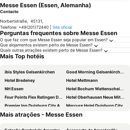
Messe Essen (Essen, Alemanha)
Contacto
Norbertstraße
,
45131
,
Telefone
:
+49(201)72440
|
Site oficial
Perguntas frequentes sobre Messe Essen
O que faz com que Messe Essen seja popular em Essen?
Que alojamentos existem perto de Messe Essen?
Quais outras atrações existem perto de Messe Essen?
Mais Top hotéis
ibis Styles Gelsenkirchen
Good Morning Gelsenkirchen City
Hotel Bredeney
Hotel Mettmann
NH Essen
Hotel Bochum Wattenscheid Affiliated by Meliá
Four Points Flex Ratingen Düsseldorf Airport
Hotel Oberhausen Neue Mitte Affiliated by Meliá
Premier Inn Duisburg City Altstadt
Mercure Hotel Duisburg City
Mais atrações - Messe Essen
Garner Hotel Essen - Handelshof By Ihg
Astoria City Resort
B&B HOTEL Essen
IntercityHotel Duisburg