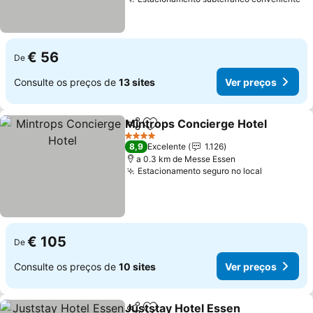
Ve
€ 56
De
Consulte os preços de
13 sites
Ver preços
Mintrops Concierge Hotel
Partilhar
Adicionar aos favoritos
4 Estrelas
8,9
Excelente
1.126
a 0.3 km de Messe Essen
Estacionamento seguro no local
Ver preço
€ 105
De
Consulte os preços de
10 sites
Ver preços
Juststay Hotel Essen