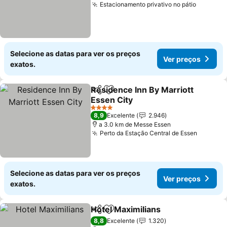
Estacionamento privativo no pátio
Ver pre
Selecione as datas para ver os preços
Ver preços
exatos.
Residence Inn By Marriott
Partilhar
Adicionar aos favoritos
Essen City
Ver preços
4 Estrelas
8,9
Excelente
2.946
a 3.0 km de Messe Essen
Perto da Estação Central de Essen
Ver pre
Selecione as datas para ver os preços
Ver preços
exatos.
Hotel Maximilians
Partilhar
Adicionar aos favoritos
Ver preç
8,8
Excelente
1.320