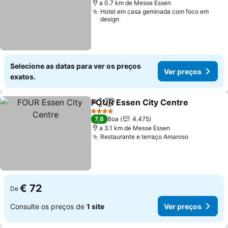
a 0.7 km de Messe Essen
Hotel em casa geminada com foco em
design
Selecione as datas para ver os preços
Ver preços
exatos.
FOUR Essen City Centre
Partilhar
Adicionar aos favoritos
V
4 Estrelas
7,6
Boa
4.475
a 3.1 km de Messe Essen
Restaurante e terraço Amaroso
Ver preço
€ 72
De
Consulte os preços de
1 site
Ver preços