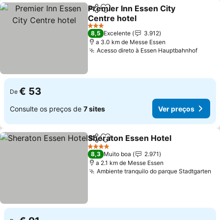
Premier Inn Essen City
Partilhar
Adicionar aos favoritos
Centre hotel
Ver preços
3 Estrelas
8,5
Excelente
3.912
a 3.0 km de Messe Essen
Acesso direto à Essen Hauptbahnhof
Ver p
€ 53
De
Consulte os preços de
7 sites
Ver preços
Sheraton Essen Hotel
Partilhar
Adicionar aos favoritos
Ver 
4 Estrelas
8,3
Muito boa
2.971
a 2.1 km de Messe Essen
Ambiente tranquilo do parque Stadtgarten
Ve