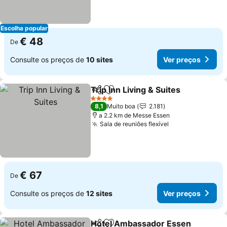
Escolha popular
€ 48
De
Consulte os preços de
10 sites
Ver preços
Trip Inn Living & Suites
Partilhar
Adicionar aos favoritos
Ver
4 Estrelas
8,1
Muito boa
2.181
a 2.2 km de Messe Essen
Sala de reuniões flexível
Ver preços
€ 67
De
Consulte os preços de
12 sites
Ver preços
Hotel Ambassador Essen