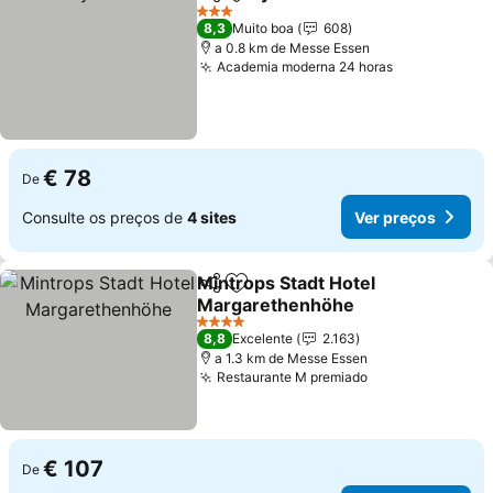
Partilhar
Adicionar aos favoritos
Ver 
3 Estrelas
8,3
Muito boa
608
a 0.8 km de Messe Essen
Academia moderna 24 horas
Ver preços
€ 78
De
Consulte os preços de
4 sites
Ver preços
Mintrops Stadt Hotel
Partilhar
Adicionar aos favoritos
Margarethenhöhe
Ver preços
4 Estrelas
8,8
Excelente
2.163
a 1.3 km de Messe Essen
Restaurante M premiado
Ver preços
€ 107
De