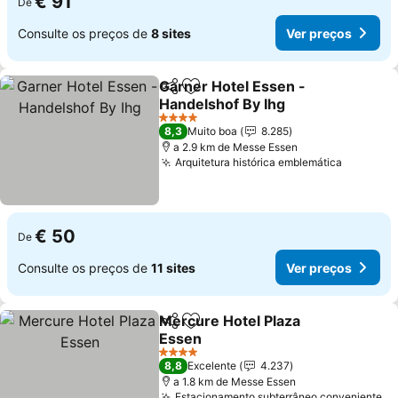
€ 91
De
Consulte os preços de
8 sites
Ver preços
Garner Hotel Essen -
Partilhar
Adicionar aos favoritos
Handelshof By Ihg
Ver preços
4 Estrelas
8,3
Muito boa
8.285
a 2.9 km de Messe Essen
Arquitetura histórica emblemática
Ver pre
€ 50
De
Consulte os preços de
11 sites
Ver preços
Mercure Hotel Plaza
Partilhar
Adicionar aos favoritos
Essen
Ver preços
4 Estrelas
8,8
Excelente
4.237
a 1.8 km de Messe Essen
Estacionamento subterrâneo conveniente