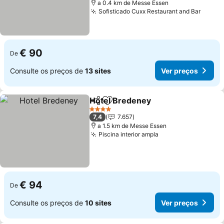
a 0.4 km de Messe Essen
Sofisticado Cuxx Restaurant and Bar
Ver p
€ 90
De
Consulte os preços de
13 sites
Ver preços
Hotel Bredeney
Partilhar
Adicionar aos favoritos
Ver preços
4 Estrelas
7,4
7.657
a 1.5 km de Messe Essen
Piscina interior ampla
Ver preços
€ 94
De
Consulte os preços de
10 sites
Ver preços