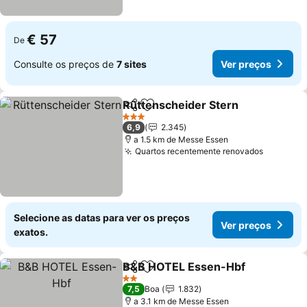
€ 57
De
Consulte os preços de
7 sites
Ver preços
Rüttenscheider Stern
Partilhar
Adicionar aos favoritos
Ver 
3 Estrelas
6,9
2.345
a 1.5 km de Messe Essen
Quartos recentemente renovados
Ver pre
Selecione as datas para ver os preços
Ver preços
exatos.
B&B HOTEL Essen-Hbf
Partilhar
Adicionar aos favoritos
Ver
2 Estrelas
7,5
Boa
1.832
a 3.1 km de Messe Essen