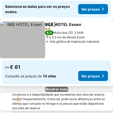
Selecione as datas para ver os preços
Ver preços
exatos.
B&B HOTEL Essen
Partilhar
Adicionar aos favoritos
Ver pre
2 Estrelas
8,0
Muito boa
3.549
a 3.0 km de Messe Essen
Arte gráfica de inspiração industrial
Ver pr
€ 61
De
Consulte os preços de
10 sites
Ver preços
Mostrar mais
Os preços e a disponibilidade que recebemos dos sites de reserva
mudam frequentemente. Como tal, pode haver diferenças entre as
ofertas que consulta no trivago e os preços que estão disponíveis
nos sites de reserva.