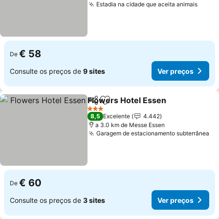
Estadia na cidade que aceita animais
Ver p
€ 58
De
Consulte os preços de
9 sites
Ver preços
Flowers Hotel Essen
Partilhar
Adicionar aos favoritos
Ver p
3 Estrelas
8,5
Excelente
4.442
a 3.0 km de Messe Essen
Garagem de estacionamento subterrânea
Ve
€ 60
De
Consulte os preços de
3 sites
Ver preços