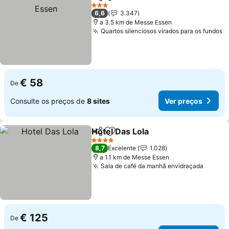
Partilhar
Adicionar aos favoritos
3 Estrelas
6,6
3.347
a 3.5 km de Messe Essen
Quartos silenciosos virados para os fundos
V
€ 58
De
Consulte os preços de
8 sites
Ver preços
Hotel Das Lola
Partilhar
Adicionar aos favoritos
Ver preços
4 Estrelas
8,7
Excelente
1.028
a 1.1 km de Messe Essen
Sala de café da manhã envidraçada
Ver pr
€ 125
De