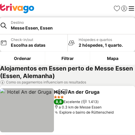
Favoritos
Iniciar
Me
Destino
Messe Essen, Essen
Check-in/out
Hóspedes e quartos
Escolha as datas
2 hóspedes, 1 quarto.
Ordenar
Filtrar
Mapa
Alojamentos em Essen perto de Messe Essen
(Essen, Alemanha)
Como os pagamentos influenciam os resultados
Hotel An der Gruga
Partilhar
Adicionar aos favoritos
Ver pr
3 Estrelas
8,8
Excelente
1.413
a 0.3 km de Messe Essen
Explore o bairro de Rüttenscheid
Ver preç