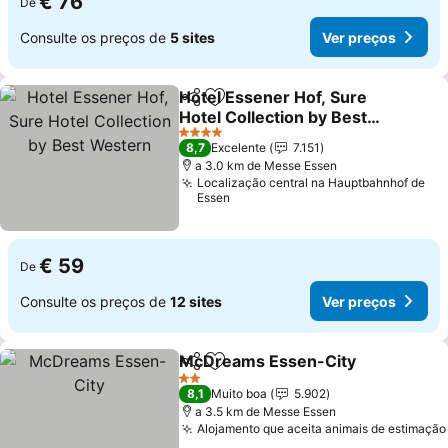
€ 76
De
Consulte os preços de
5 sites
Ver preços
Hotel Essener Hof, Sure
Partilhar
Adicionar aos favoritos
Hotel Collection by Best
Western
Ver preços
4 Estrelas
8,7
Excelente
7.151
a 3.0 km de Messe Essen
Localização central na Hauptbahnhof de
Essen
€ 59
De
Consulte os preços de
12 sites
Ver preços
McDreams Essen-City
Partilhar
Adicionar aos favoritos
Ver
2 Estrelas
8,1
Muito boa
5.902
a 3.5 km de Messe Essen
Alojamento que aceita animais de estimação