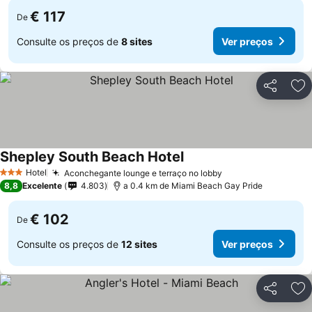
€ 117
De
Consulte os preços de
8 sites
Ver preços
Partilhar
Ad
Shepley South Beach Hotel
Ver preços
Hotel
Aconchegante lounge e terraço no lobby
Ver preços
3 Estrelas
8,8
Excelente
4.803
a 0.4 km de Miami Beach Gay Pride
€ 102
De
Consulte os preços de
12 sites
Ver preços
Partilhar
Ad