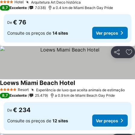
Hotel
Arquitetura Art Deco histórica
Ver preços
4 Estrelas
8,7
Excelente
7.038
a 0.4 km de Miami Beach Gay Pride
€ 76
De
Consulte os preços de
14 sites
Ver preços
Partilhar
Ad
Loews Miami Beach Hotel
Ver preços
Resort
Experiência de luxo que aceita animais de estimação
Ver 
5 Estrelas
8,7
Excelente
25.479
a 0.9 km de Miami Beach Gay Pride
€ 234
De
Consulte os preços de
12 sites
Ver preços