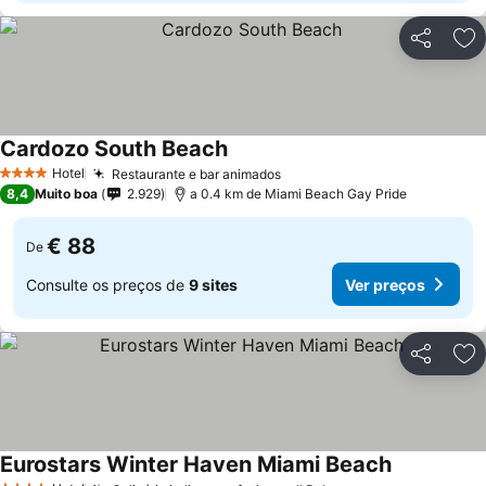
Partilhar
Ad
Cardozo South Beach
Ver preços
Hotel
Restaurante e bar animados
Ver preços
4 Estrelas
8,4
Muito boa
2.929
a 0.4 km de Miami Beach Gay Pride
€ 88
De
Consulte os preços de
9 sites
Ver preços
Partilhar
Ad
Eurostars Winter Haven Miami Beach
Ver preços