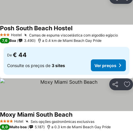
Partilhar
Ad
Posh South Beach Hostel
Ver preços
Hostel
Camas de espuma viscoelástica com algodão egípcio
Ver pr
3 Estrelas
7,6
Boa
3.490
a 0.4 km de Miami Beach Gay Pride
€ 44
De
Consulte os preços de
3 sites
Ver preços
Partilhar
Ad
Moxy Miami South Beach
Ver preços
Hotel
Seis opções gastronômicas exclusivas
Ver preços
4 Estrelas
8,0
Muito boa
5.187
a 0.3 km de Miami Beach Gay Pride