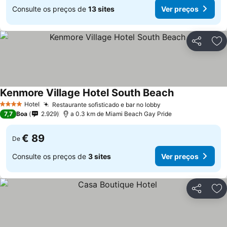
Consulte os preços de
13 sites
Ver preços
Partilhar
Ad
Kenmore Village Hotel South Beach
Ver preços
Hotel
Restaurante sofisticado e bar no lobby
Ver preços
4 Estrelas
7,7
Boa
2.929
a 0.3 km de Miami Beach Gay Pride
€ 89
De
Consulte os preços de
3 sites
Ver preços
Partilhar
Ad