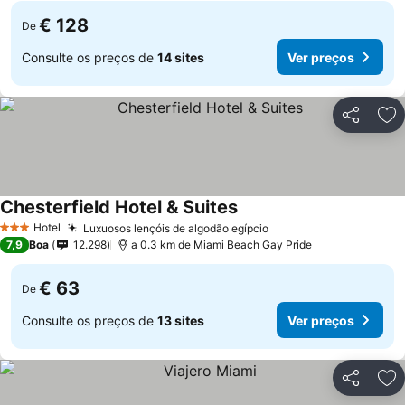
€ 128
De
Consulte os preços de
14 sites
Ver preços
Partilhar
Ad
Chesterfield Hotel & Suites
Ver preços
Hotel
Luxuosos lençóis de algodão egípcio
Ver preços
3 Estrelas
7,9
Boa
12.298
a 0.3 km de Miami Beach Gay Pride
€ 63
De
Consulte os preços de
13 sites
Ver preços
Partilhar
Ad