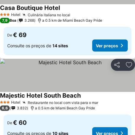
Casa Boutique Hotel
Ver preços
Hotel
Culinária italiana no local
Ver preços
3 Estrelas
7,9
Boa
3.268
a 0.5 km de Miami Beach Gay Pride
€ 69
De
Consulte os preços de
14 sites
Ver preços
Partilhar
Ad
Majestic Hotel South Beach
Ver preços
Hotel
Restaurante no local com vista para o mar
Ver preços
3 Estrelas
6,6
3.832
a 0.5 km de Miami Beach Gay Pride
€ 60
De
Consulte os preços de
10 sites
Ver preços