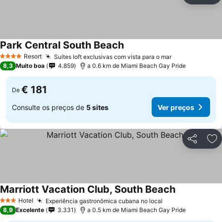
Park Central South Beach
Ver preços
Resort
Suítes loft exclusivas com vista para o mar
Ver preços
4 Estrelas
8,3
Muito boa
4.859
a 0.6 km de Miami Beach Gay Pride
€ 181
De
Consulte os preços de
5 sites
Ver preços
Partilhar
Ad
Marriott Vacation Club, South Beach
Ver preços
Hotel
Experiência gastronômica cubana no local
Ver preços
3 Estrelas
8,9
Excelente
3.331
a 0.5 km de Miami Beach Gay Pride