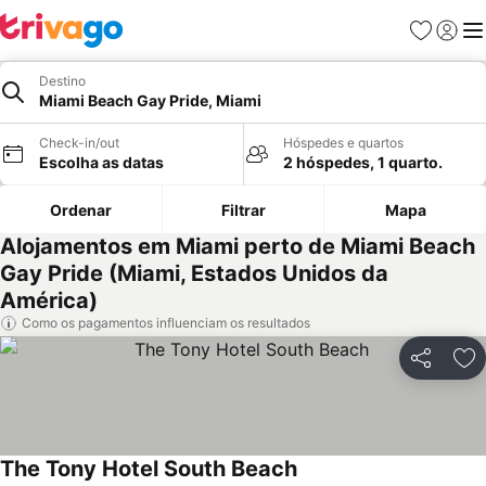
Favoritos
Iniciar
Me
Destino
Miami Beach Gay Pride, Miami
Check-in/out
Hóspedes e quartos
Escolha as datas
2 hóspedes, 1 quarto.
Ordenar
Filtrar
Mapa
Alojamentos em Miami perto de Miami Beach
Gay Pride (Miami, Estados Unidos da
América)
Como os pagamentos influenciam os resultados
Partilhar
Ad
The Tony Hotel South Beach
Ver preços