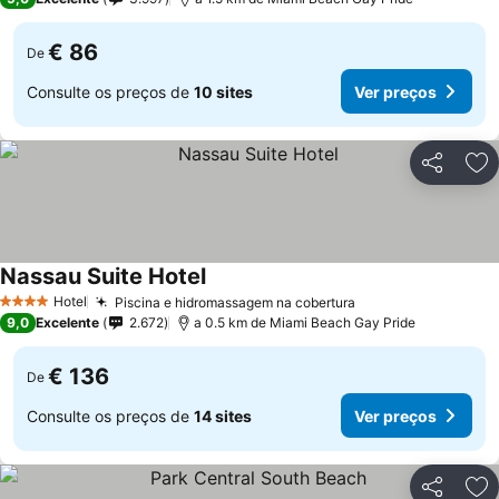
€ 86
De
Consulte os preços de
10 sites
Ver preços
Partilhar
Ad
Nassau Suite Hotel
Ver preços
Hotel
Piscina e hidromassagem na cobertura
Ver preços
4 Estrelas
9,0
Excelente
2.672
a 0.5 km de Miami Beach Gay Pride
€ 136
De
Consulte os preços de
14 sites
Ver preços
Partilhar
Ad