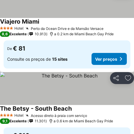
Viajero Miami
Ver preços
Hotel
Perto da Ocean Drive e da Mansão Versace
Ver preços
4 Estrelas
8,6
Excelente
10.913
a 0.2 km de Miami Beach Gay Pride
€ 81
De
Consulte os preços de
15 sites
Ver preços
Partilhar
Ad
The Betsy - South Beach
Ver preços
Hotel
Acesso direto à praia com serviço
Ver preços
4 Estrelas
9,1
Excelente
11.301
a 0.6 km de Miami Beach Gay Pride