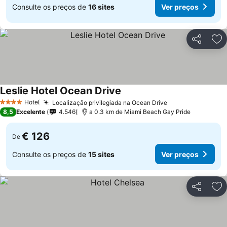
Consulte os preços de
16 sites
Ver preços
Partilhar
Ad
Leslie Hotel Ocean Drive
Ver preços
Hotel
Localização privilegiada na Ocean Drive
Ver preços
4 Estrelas
8,5
Excelente
4.546
a 0.3 km de Miami Beach Gay Pride
€ 126
De
Consulte os preços de
15 sites
Ver preços
Partilhar
Ad