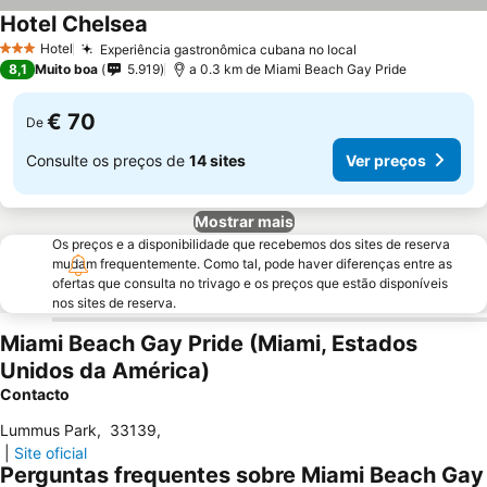
Hotel Chelsea
Ver preços
Hotel
Experiência gastronômica cubana no local
Ver preços
3 Estrelas
8,1
Muito boa
5.919
a 0.3 km de Miami Beach Gay Pride
€ 70
De
Consulte os preços de
14 sites
Ver preços
Mostrar mais
Os preços e a disponibilidade que recebemos dos sites de reserva
mudam frequentemente. Como tal, pode haver diferenças entre as
ofertas que consulta no trivago e os preços que estão disponíveis
nos sites de reserva.
Miami Beach Gay Pride (Miami, Estados
Unidos da América)
Contacto
Lummus Park
,
33139
,
|
Site oficial
Perguntas frequentes sobre Miami Beach Gay