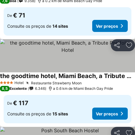
7,6
Boa
9.358
a 0.2 km de Miami Beach Gay Pride
€ 71
De
Consulte os preços de
14 sites
Ver preços
Partilhar
Ad
the goodtime hotel, Miami Beach, a Tribute Portfolio Hotel
Ver preços
Hotel
Restaurante Strawberry Moon
Ver preços
4 Estrelas
8,5
Excelente
6.346
a 0.6 km de Miami Beach Gay Pride
€ 117
De
Consulte os preços de
15 sites
Ver preços