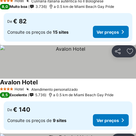
Hotel
Culinária italiana autêntica no Il Bolognese
Ver preços
4 Estrelas
8,0
Muito boa
3.736
a 0.5 km de Miami Beach Gay Pride
€ 82
De
Consulte os preços de
15 sites
Ver preços
Partilhar
Ad
Avalon Hotel
Ver preços
Hotel
Atendimento personalizado
Ver preços
4 Estrelas
8,5
Excelente
5.736
a 0.5 km de Miami Beach Gay Pride
€ 140
De
Consulte os preços de
9 sites
Ver preços