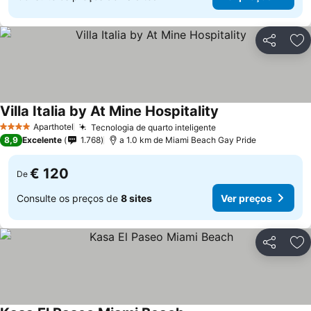
Partilhar
Ad
Villa Italia by At Mine Hospitality
Ver preços
Aparthotel
Tecnologia de quarto inteligente
Ver preços
4 Estrelas
8,9
Excelente
1.768
a 1.0 km de Miami Beach Gay Pride
€ 120
De
Consulte os preços de
8 sites
Ver preços
Partilhar
Ad