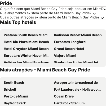
Pride
O que faz com que Miami Beach Gay Pride seja popular em Miami?
Que alojamentos existem perto de Miami Beach Gay Pride?
Quais outras atrações existem perto de Miami Beach Gay Pride?
Mais Top hotéis
Pestana South Beach Miami
Radisson Resort Miami Beach
Hotel Riu Plaza Miami Beach
Eurostars Langford
Hotel Croydon Miami Beach
Grand Beach Hotel
Eurostars Winter Haven Miami Beach
Viajero Miami
Holiday Inn Miami Beach-oceanfront By Ihg
Staybridge Suites Miami International Airport By Ihg
Mais atrações - Miami Beach Gay Pride
Hotel Rendale Miami Beach
Beach Park Hotel
Clinton Hotel South Beach
InterContinental Miami by IHG
South Beach
Aeroporto Internacional de Miami
Tradewinds Apartment Hotel
Hotel Indigo Miami Brickell By Ihg
Brickell
Fort Lauderdale - Hollywood International Airport
the goodtime hotel, Miami Beach, a Tribute Portfolio Hotel
Riviera Hotel South Beach
Porto de Miami
Ocean Drive
The Gates Hotel South Beach
Sherry Frontenac Oceanfront Hotel
Bayfront Park
Hard Rock Stadium
Palm Tree Club Miami
Circa 39 Hotel By Ihg