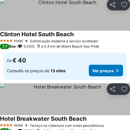
Partilhar
Ad
Clinton Hotel South Beach
Ver preços
Hotel
Sofisticação moderna e serviço acolhedor
Ver preços
4 Estrelas
7,7
Boa
5.030
a 0.4 km de Miami Beach Gay Pride
€ 40
De
Consulte os preços de
13 sites
Ver preços
Partilhar
Ad
Hotel Breakwater South Beach
Ver preços
Hotel
Terraço na cobertura com vistas panorâmicas
Ver preços
4 Estrelas