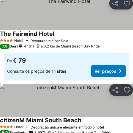
Partilhar
Ad
The Fairwind Hotel
Ver preços
Hotel
Restaurante e bar Sola
Ver preços
4 Estrelas
7,9
Boa
4.161
a 0.2 km de Miami Beach Gay Pride
€ 79
De
Consulte os preços de
11 sites
Ver preços
Partilhar
Ad
citizenM Miami South Beach
Ver preços
Hotel
Decoração única e elegante em todo o hotel
Ver preços
4 Estrelas
9,0
Excelente
3.997
a 1.5 km de Miami Beach Gay Pride