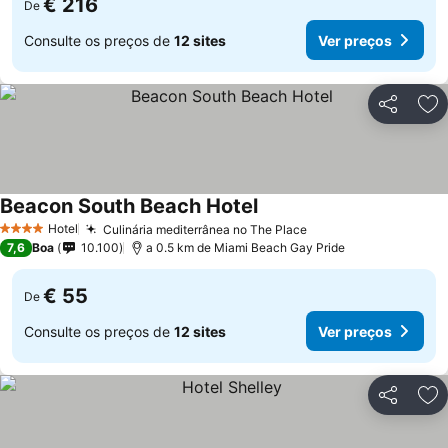
€ 216
De
Consulte os preços de
12 sites
Ver preços
Partilhar
Ad
Beacon South Beach Hotel
Ver preços
Hotel
Culinária mediterrânea no The Place
Ver preços
4 Estrelas
7,6
Boa
10.100
a 0.5 km de Miami Beach Gay Pride
€ 55
De
Consulte os preços de
12 sites
Ver preços
Partilhar
Ad