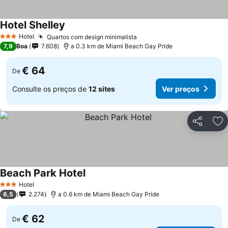
Hotel Shelley
Ver preços
Hotel
Quartos com design minimalista
Ver preços
3 Estrelas
7,9
Boa
7.608
a 0.3 km de Miami Beach Gay Pride
€ 64
De
Consulte os preços de
12 sites
Ver preços
Partilhar
Ad
Beach Park Hotel
Ver preços
Hotel
3 Estrelas
6,5
2.274
a 0.6 km de Miami Beach Gay Pride
€ 62
De