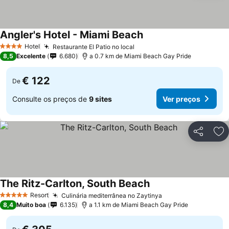
Angler's Hotel - Miami Beach
Ver preços
Hotel
Restaurante El Patio no local
Ver preços
4 Estrelas
8,5
Excelente
6.680
a 0.7 km de Miami Beach Gay Pride
€ 122
De
Consulte os preços de
9 sites
Ver preços
Partilhar
Ad
The Ritz-Carlton, South Beach
Ver preços
Resort
Culinária mediterrânea no Zaytinya
Ver preços
5 Estrelas
8,4
Muito boa
6.135
a 1.1 km de Miami Beach Gay Pride