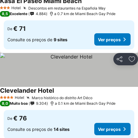
Kasa El Paseo Miami Beach
Ver preços
Hotel
Descontos em restaurantes na Española Way
Ver preços
3 Estrelas
8,5
Excelente
4.884
a 0.7 km de Miami Beach Gay Pride
€ 71
De
Consulte os preços de
9 sites
Ver preços
Partilhar
Ad
Clevelander Hotel
Ver preços
Hotel
Marco histórico do distrito Art Déco
Ver preços
4 Estrelas
8,0
Muito boa
9.304
a 0.1 km de Miami Beach Gay Pride
€ 76
De
Consulte os preços de
14 sites
Ver preços