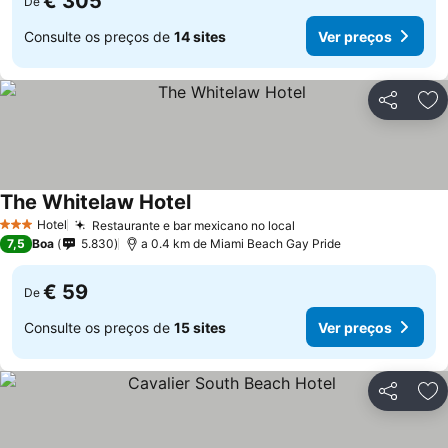
€ 305
De
Consulte os preços de
14 sites
Ver preços
Partilhar
Ad
The Whitelaw Hotel
Ver preços
Hotel
Restaurante e bar mexicano no local
Ver preços
3 Estrelas
7,5
Boa
5.830
a 0.4 km de Miami Beach Gay Pride
€ 59
De
Consulte os preços de
15 sites
Ver preços
Partilhar
Ad