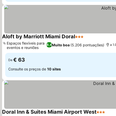
Aloft by Marriott Miami Doral
3 Estrelas
Ver preços
Espaços flexíveis para
Muito boa
(5.206 pontuações)
8,4
a 1.
eventos e reuniões
Ver preços
€ 63
De
Consulte os preços de
10 sites
Doral Inn & Suites Miami Airport West
3 Estrelas
Ver 