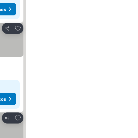
ços
Adicionar aos favoritos
Partilhar
ços
Adicionar aos favoritos
Partilhar