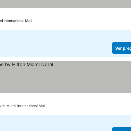
preços
i International Mall
Ver pre
os
 de Miami International Mall