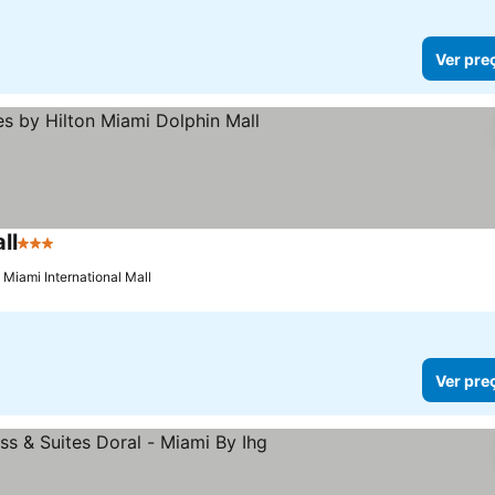
Ver pre
ll
3 Estrelas
Ver preços
 Miami International Mall
Ver pre