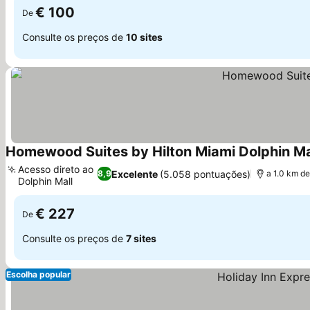
€ 100
De
Consulte os preços de
10 sites
Homewood Suites by Hilton Miami Dolphin Ma
Acesso direto ao
Excelente
(5.058 pontuações)
8,9
a 1.0 km de
Dolphin Mall
Ver preços
€ 227
De
Consulte os preços de
7 sites
Escolha popular