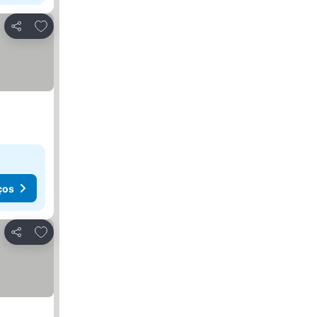
Adicionar aos favoritos
Partilhar
ços
Adicionar aos favoritos
Partilhar