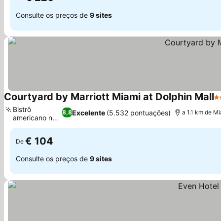
Consulte os preços de
9 sites
Courtyard by Marriott Miami at Dolphin Mall
3 
Bistrô
Excelente
(5.532 pontuações)
8,8
a 1.1 km de Mi
americano no
Ver preços
local
€ 104
De
Consulte os preços de
9 sites