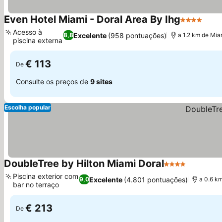
Even Hotel Miami - Doral Area By Ihg
4 Estrelas
Ver 
Acesso à
Excelente
(958 pontuações)
8,8
a 1.2 km de Miam
piscina externa
Ver preços
€ 113
De
Consulte os preços de
9 sites
Escolha popular
DoubleTree by Hilton Miami Doral
4 Estrelas
Ver preç
Piscina exterior com
Excelente
(4.801 pontuações)
9,0
a 0.6 km
bar no terraço
Ver preços
€ 213
De