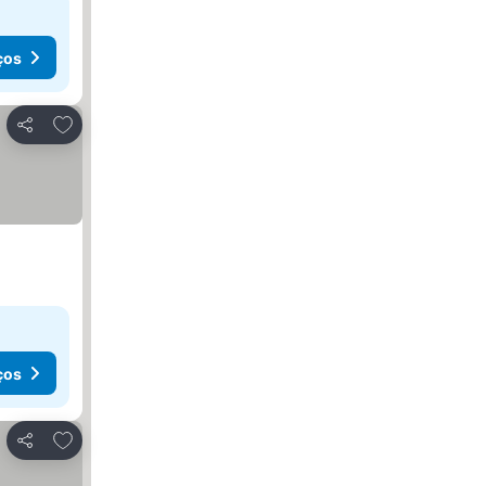
ços
Adicionar aos favoritos
Partilhar
ços
Adicionar aos favoritos
Partilhar