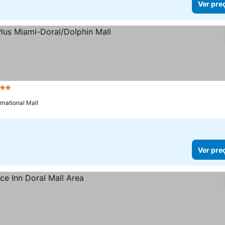
Ver pre
 Estrelas
Ver preços
rnational Mall
Ver pre