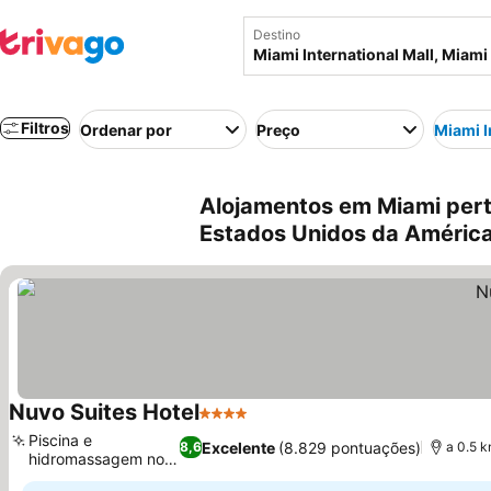
Destino
Filtros
Ordenar por
Preço
Miami I
Alojamentos em Miami perto
Estados Unidos da Améric
Nuvo Suites Hotel
4 Estrelas
Ver preços
Piscina e
Excelente
(8.829 pontuações)
8,6
a 0.5 k
hidromassagem no
Ver preços
terraço