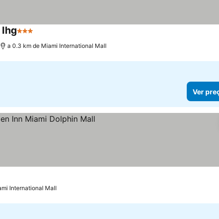
 Ihg
3 Estrelas
Ver preços
a 0.3 km de Miami International Mall
Ver pre
reços
mi International Mall