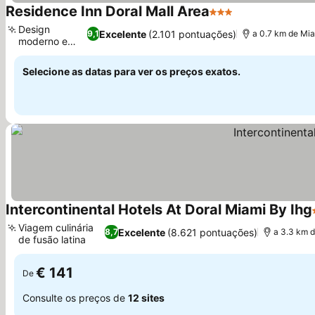
Residence Inn Doral Mall Area
3 Estrelas
Ver preços
Design
Excelente
(2.101 pontuações)
9,1
a 0.7 km de Mia
moderno e
Ver preços
limpo
Selecione as datas para ver os preços exatos.
Intercontinental Hotels At Doral Miami By Ihg
Viagem culinária
Excelente
(8.621 pontuações)
8,7
a 3.3 km d
de fusão latina
Ver preços
€ 141
De
Consulte os preços de
12 sites