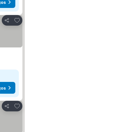
ços
Adicionar aos favoritos
Partilhar
ços
Adicionar aos favoritos
Partilhar