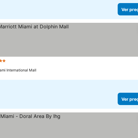
Ver pre
Estrelas
Ver preços
ami International Mall
Ver pre