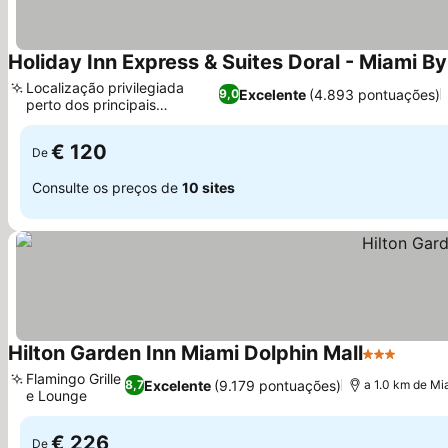
Holiday Inn Express & Suites Doral - Miami By
Localização privilegiada
Excelente
(4.893 pontuações)
9,0
perto dos principais
Ver preços
shoppings
€ 120
De
Consulte os preços de
10 sites
Hilton Garden Inn Miami Dolphin Mall
3 Estrelas
Ver p
Flamingo Grille
Excelente
(9.179 pontuações)
8,7
a 1.0 km de Mia
e Lounge
Ver preços
€ 226
De