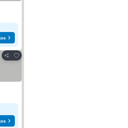
ços
Adicionar aos favoritos
Partilhar
ços