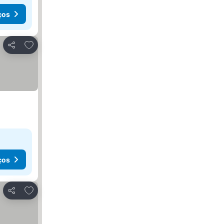
ços
Adicionar aos favoritos
Partilhar
ços
Adicionar aos favoritos
Partilhar