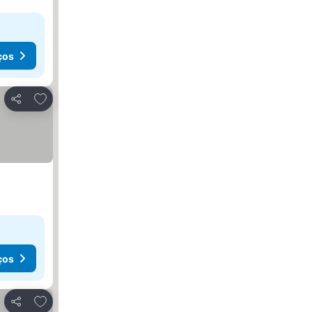
ços
Adicionar aos favoritos
Partilhar
ços
Adicionar aos favoritos
Partilhar