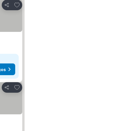
Adicionar aos favoritos
Partilhar
ços
Adicionar aos favoritos
Partilhar