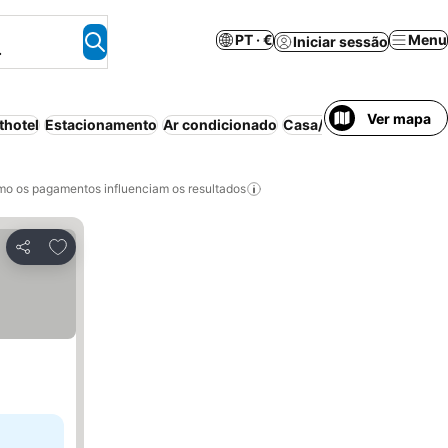
PT · €
Menu
Iniciar sessão
.
Ver mapa
thotel
Estacionamento
Ar condicionado
Casa/apartamento intei
o os pagamentos influenciam os resultados
Adicionar aos favoritos
Partilhar