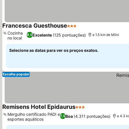
Francesca Guesthouse
3 Estrelas
Ver preços
Cozinha
Excelente
(125 pontuações)
9,0
a 1.5 km de Mlini
no local
Ver preços
Selecione as datas para ver os preços exatos.
Escolha popular
Remisens Hotel Epidaurus
3 Estrelas
Ver preços
Mergulho certificado PADI e
Boa
(4.311 pontuações)
7,5
a 4.3 k
esportes aquáticos
Ver preços