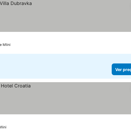
e Mlini
Ver pre
lini