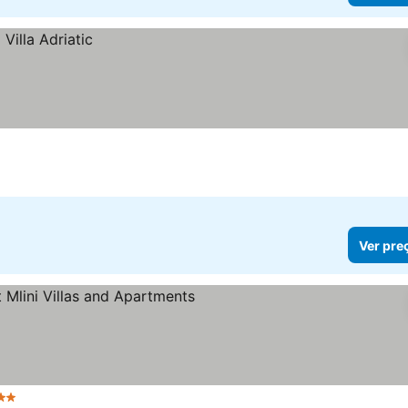
Ver pre
strelas
Ver preços