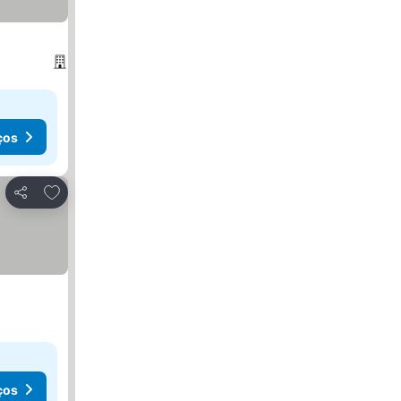
ços
Adicionar aos favoritos
Partilhar
ços