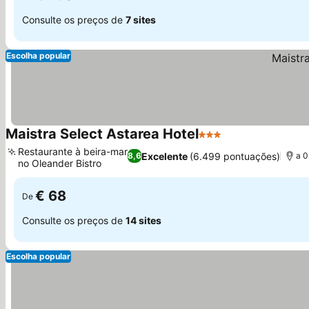
Consulte os preços de
7 sites
Escolha popular
Maistra Select Astarea Hotel
3 Estrelas
Ver preços
Restaurante à beira-mar
Excelente
(6.499 pontuações)
8,6
a 0
no Oleander Bistro
Ver preços
€ 68
De
Consulte os preços de
14 sites
Escolha popular