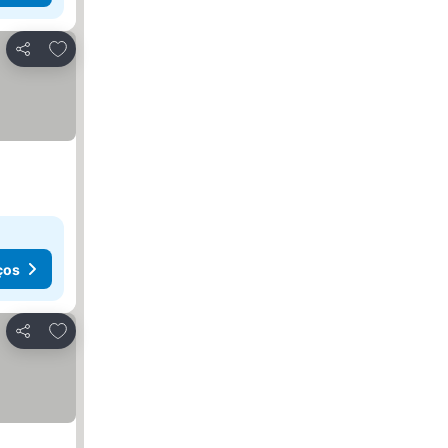
Adicionar aos favoritos
Partilhar
ços
Adicionar aos favoritos
Partilhar