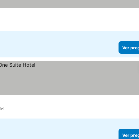
Ver pre
ini
Ver pre