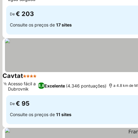
Ver preços
€ 203
De
Consulte os preços de
17 sites
Cavtat
4 Estrelas
Ver preços
Acesso fácil a
Excelente
(4.346 pontuações)
8,8
a 4.8 km de Ml
Dubrovnik
Ver preços
€ 95
De
Consulte os preços de
11 sites