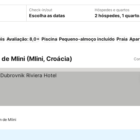
Check-in/out
Hóspedes e quartos
Escolha as datas
2 hóspedes, 1 quarto
éis
Avaliação: 8,0+
Piscina
Pequeno-almoço incluído
Praia
Apar
de Mlini (Mlini, Croácia)
Com
ços
m de Mlini