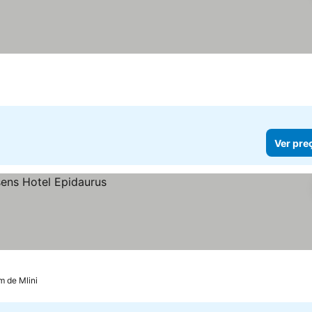
Ver pre
m de Mlini