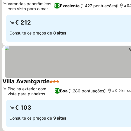
Varandas panorâmicas
Excelente
(1.427 pontuações)
9,0
a 0.
com vista para o mar
Ver preços
€ 212
De
Consulte os preços de
8 sites
Villa Avantgarde
3 Estrelas
Ver preços
Piscina exterior com
Boa
(1.280 pontuações)
7,8
a 0.9 km de
vista para pinheiros
Ver preços
€ 103
De
Consulte os preços de
9 sites