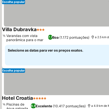
Escolha popular
Villa Dubravka
3 Estrelas
Ver preços
Varandas com vista
Boa
(1.172 pontuações)
7,7
a 2.5 km d
panorâmica para o mar
Ver preços
Selecione as datas para ver os preços exatos.
Escolha popular
Hotel Croatia
5 Estrelas
Ver preços
Piscinas de
Excelente
(10.417 pontuações)
8,9
a 4.9 km de M
água salgada