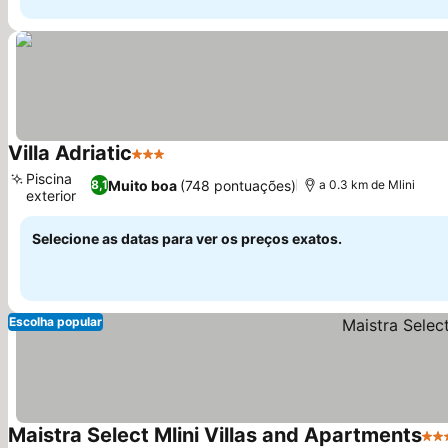
Villa Adriatic
3 Estrelas
Ver preços
Piscina
Muito boa
(748 pontuações)
8,1
a 0.3 km de Mlini
exterior
Ver preços
Selecione as datas para ver os preços exatos.
Escolha popular
Maistra Select Mlini Villas and Apartments
4 E