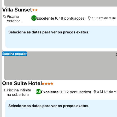
Villa Sunset
2 Estrelas
Ver preços
Piscina
Excelente
(648 pontuações)
9,5
a 1.6 km de Mlini
exterior
Ver preços
sazonal
Selecione as datas para ver os preços exatos.
Escolha popular
One Suite Hotel
4 Estrelas
Ver preços
Piscina infinita
Excelente
(1.112 pontuações)
9,5
a 1.1 km de Ml
na cobertura
Ver preços
Selecione as datas para ver os preços exatos.