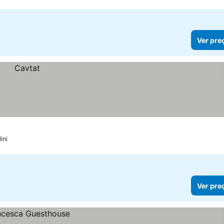
Ver pre
ini
Ver pre