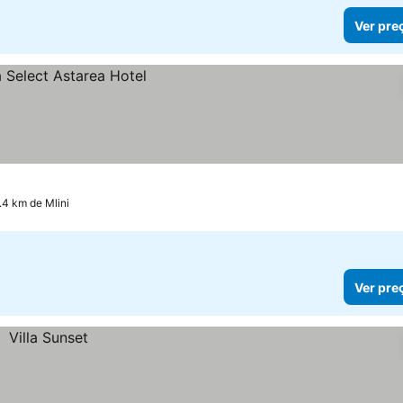
Ver pre
.4 km de Mlini
Ver pre