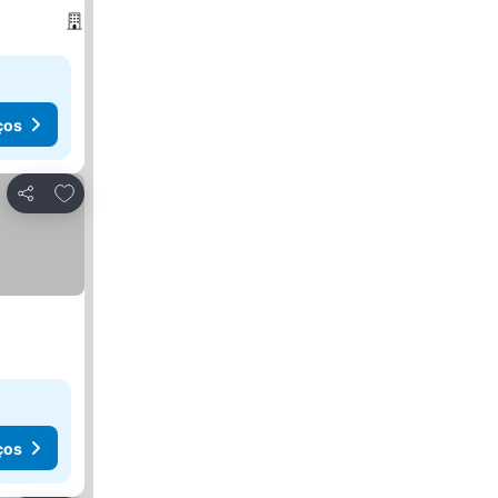
ços
Adicionar aos favoritos
Partilhar
ços