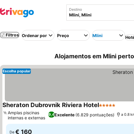
Destino
Filtros
Ordenar por
Preço
Mlini
Hot
Alojamentos em Mlini perto 
Escolha popular
Sheraton Dubrovnik Riviera Hotel
5 Estrelas
Ver pre
Amplas piscinas
Excelente
(6.829 pontuações)
9,4
a 0.8 k
internas e externas
Ver preços
€ 160
De