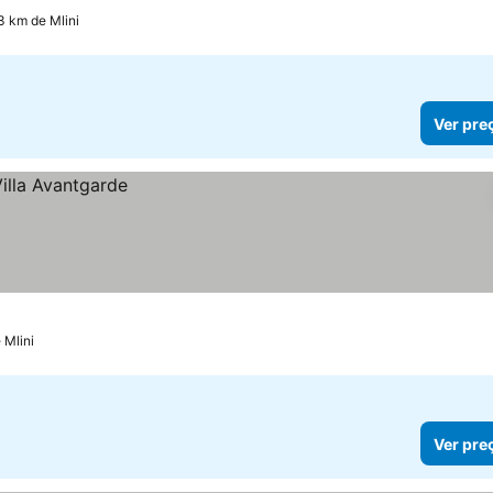
3 km de Mlini
Ver pre
 Mlini
Ver pre