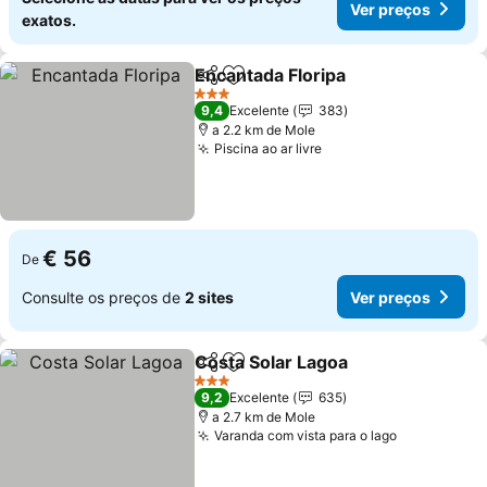
Ver preços
exatos.
Encantada Floripa
Partilhar
Adicionar aos favoritos
Ver preç
3 Estrelas
9,4
Excelente
383
a 2.2 km de Mole
Piscina ao ar livre
Ver preços
€ 56
De
Consulte os preços de
2 sites
Ver preços
Costa Solar Lagoa
Partilhar
Adicionar aos favoritos
Ver pre
3 Estrelas
9,2
Excelente
635
a 2.7 km de Mole
Varanda com vista para o lago
Ver preços