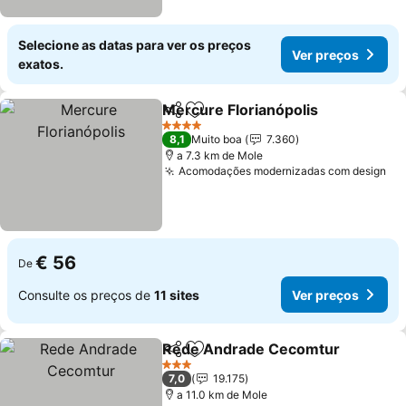
Selecione as datas para ver os preços
Ver preços
exatos.
Mercure Florianópolis
Partilhar
Adicionar aos favoritos
Ver 
4 Estrelas
8,1
Muito boa
7.360
a 7.3 km de Mole
Acomodações modernizadas com design
Ve
€ 56
De
Consulte os preços de
11 sites
Ver preços
Rede Andrade Cecomtur
Partilhar
Adicionar aos favoritos
V
3 Estrelas
7,0
19.175
a 11.0 km de Mole