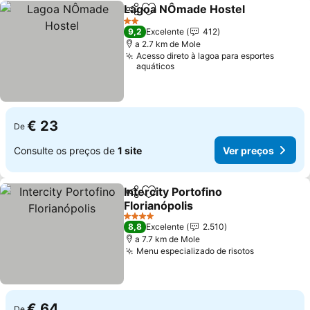
Lagoa NÔmade Hostel
Partilhar
Adicionar aos favoritos
Ver
2 Estrelas
9,2
Excelente
412
a 2.7 km de Mole
Acesso direto à lagoa para esportes
aquáticos
€ 23
De
Consulte os preços de
1 site
Ver preços
Intercity Portofino
Partilhar
Adicionar aos favoritos
Florianópolis
Ver preços
4 Estrelas
8,8
Excelente
2.510
a 7.7 km de Mole
Menu especializado de risotos
Ver preço
€ 64
De