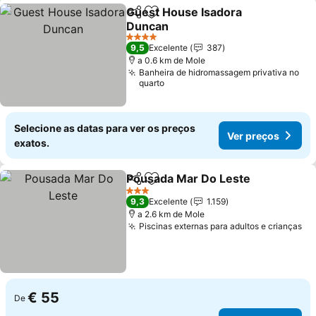
Guest House Isadora
Partilhar
Adicionar aos favoritos
Duncan
Ver preços
4 Estrelas
9,5
Excelente
387
a 0.6 km de Mole
Banheira de hidromassagem privativa no
quarto
Selecione as datas para ver os preços
Ver preços
exatos.
Pousada Mar Do Leste
Partilhar
Adicionar aos favoritos
Ver
3 Estrelas
9,3
Excelente
1.159
a 2.6 km de Mole
Piscinas externas para adultos e crianças
Ve
€ 55
De