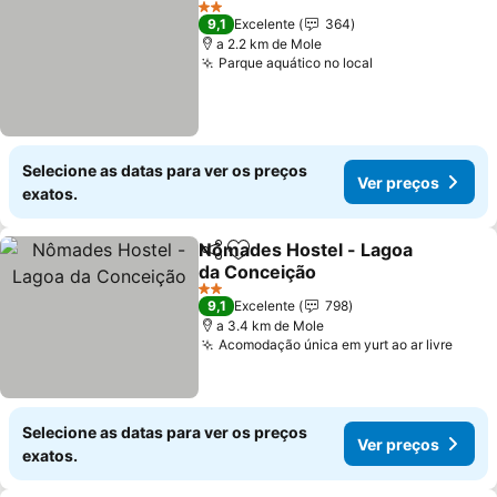
Ver 
2 Estrelas
9,1
Excelente
364
a 2.2 km de Mole
Parque aquático no local
Ver preços
Selecione as datas para ver os preços
Ver preços
exatos.
Nômades Hostel - Lagoa
Partilhar
Adicionar aos favoritos
da Conceição
Ver preços
2 Estrelas
9,1
Excelente
798
a 3.4 km de Mole
Acomodação única em yurt ao ar livre
Ver 
Selecione as datas para ver os preços
Ver preços
exatos.