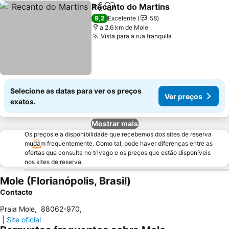
Recanto do Martins
Partilhar
Adicionar aos favoritos
Ver pr
9,2
Excelente
58
a 2.6 km de Mole
Vista para a rua tranquila
Ver preços
Selecione as datas para ver os preços
Ver preços
exatos.
Mostrar mais
Os preços e a disponibilidade que recebemos dos sites de reserva
mudam frequentemente. Como tal, pode haver diferenças entre as
ofertas que consulta no trivago e os preços que estão disponíveis
nos sites de reserva.
Mole (Florianópolis, Brasil)
Contacto
Praia Mole
,
88062-970
,
|
Site oficial