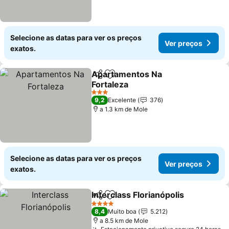
Selecione as datas para ver os preços
Ver preços
exatos.
Apartamentos Na
Partilhar
Adicionar aos favoritos
Fortaleza
Ver preços
3 Estrelas
9,2
Excelente
376
a 1.3 km de Mole
Selecione as datas para ver os preços
Ver preços
exatos.
Interclass Florianópolis
Partilhar
Adicionar aos favoritos
Ver
4 Estrelas
8,4
Muito boa
5.212
a 8.5 km de Mole