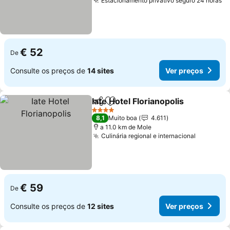
Estacionamento privativo seguro 24 horas
Ve
€ 52
De
Consulte os preços de
14 sites
Ver preços
Iate Hotel Florianopolis
Partilhar
Adicionar aos favoritos
Ver
4 Estrelas
8,1
Muito boa
4.611
a 11.0 km de Mole
Culinária regional e internacional
Ver preç
€ 59
De
Consulte os preços de
12 sites
Ver preços