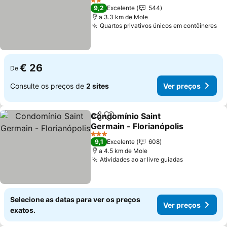
Ver preços
2 Estrelas
9,2
Excelente
544
a 3.3 km de Mole
Quartos privativos únicos em contêineres
Ve
€ 26
De
Consulte os preços de
2 sites
Ver preços
Condomínio Saint
Partilhar
Adicionar aos favoritos
Germain - Florianópolis
Ver preços
3 Estrelas
9,1
Excelente
608
a 4.5 km de Mole
Atividades ao ar livre guiadas
Ver preços
Selecione as datas para ver os preços
Ver preços
exatos.