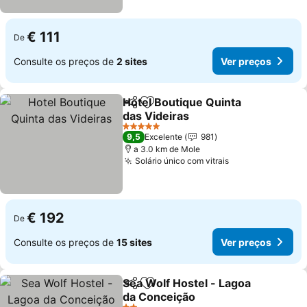
€ 111
De
Consulte os preços de
2 sites
Ver preços
Hotel Boutique Quinta
Partilhar
Adicionar aos favoritos
das Videiras
Ver preços
5 Estrelas
9,5
Excelente
981
a 3.0 km de Mole
Solário único com vitrais
Ver preços
€ 192
De
Consulte os preços de
15 sites
Ver preços
Sea Wolf Hostel - Lagoa
Partilhar
Adicionar aos favoritos
da Conceição