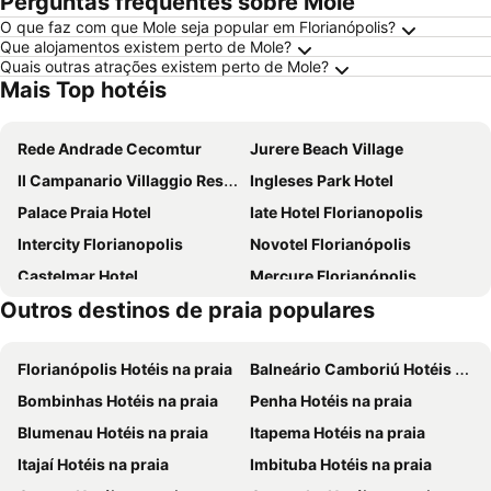
Perguntas frequentes sobre Mole
O que faz com que Mole seja popular em Florianópolis?
Que alojamentos existem perto de Mole?
Quais outras atrações existem perto de Mole?
Mais Top hotéis
Rede Andrade Cecomtur
Jurere Beach Village
Il Campanario Villaggio Resort
Ingleses Park Hotel
Palace Praia Hotel
Iate Hotel Florianopolis
Intercity Florianopolis
Novotel Florianópolis
Castelmar Hotel
Mercure Florianópolis
Outros destinos de praia populares
Hotel Farol da Ilha
ibis Florianopolis
Faial Prime Suítes
Blue Tree Premium Florianópolis
Florianópolis Hotéis na praia
Balneário Camboriú Hotéis na praia
Tri Hotel Florianópolis
Hotel Quinta da Bica D'Água
Bombinhas Hotéis na praia
Penha Hotéis na praia
Slaviero Baía Norte Florianópolis
Porto da Ilha Hotel
Blumenau Hotéis na praia
Itapema Hotéis na praia
Hotel São Sebastião da Praia
Interclass Florianópolis
Itajaí Hotéis na praia
Imbituba Hotéis na praia
Hotel Porto Sol Beach
Hotel Canasvieiras Internacional