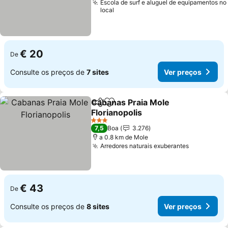
Escola de surf e aluguel de equipamentos no
local
€ 20
De
Consulte os preços de
7 sites
Ver preços
Cabanas Praia Mole
Partilhar
Adicionar aos favoritos
Florianopolis
Ver preços
3 Estrelas
7,5
Boa
3.276
a 0.8 km de Mole
Arredores naturais exuberantes
Ver preço
€ 43
De
Consulte os preços de
8 sites
Ver preços