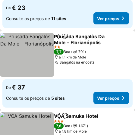
€ 23
De
Consulte os preços de
11 sites
Ver preços
Pousada Bangalôs Da
Partilhar
Adicionar aos favoritos
Mole - Florianópolis
Ver preços
2 Estrelas
7,7
Boa
701
a 1.1 km de Mole
Bangalôs na encosta
Ver preços
€ 37
De
Consulte os preços de
5 sites
Ver preços
VOA Samuka Hotel
Partilhar
Adicionar aos favoritos
Ver pre
3 Estrelas
7,6
Boa
1.671
a 1.8 km de Mole