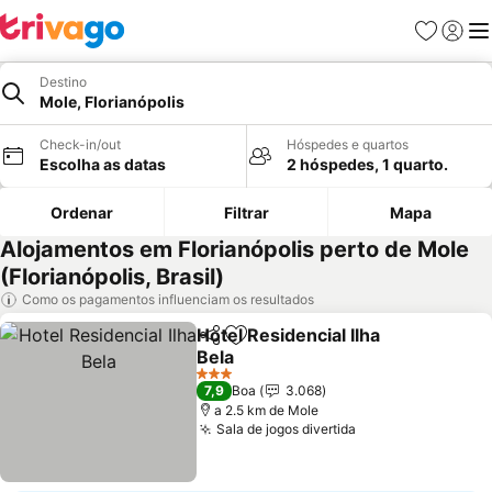
Favoritos
Iniciar
Me
Destino
Mole, Florianópolis
Check-in/out
Hóspedes e quartos
Escolha as datas
2 hóspedes, 1 quarto.
Ordenar
Filtrar
Mapa
Alojamentos em Florianópolis perto de Mole
(Florianópolis, Brasil)
Como os pagamentos influenciam os resultados
Hotel Residencial Ilha
Partilhar
Adicionar aos favoritos
Bela
Ver preços
3 Estrelas
7,9
Boa
3.068
a 2.5 km de Mole
Sala de jogos divertida
Ver preços