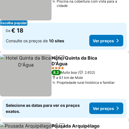
Piscina na cobertura com vista para a
cidade
Escolha popular
€ 18
De
Consulte os preços de
10 sites
Ver preços
Hotel Quinta da Bica
Partilhar
Adicionar aos favoritos
D'Água
Ver preços
4 Estrelas
8,2
Muito boa
2.632
a 9.1 km de Mole
Propriedade rural histórica e familiar
Ver pr
Selecione as datas para ver os preços
Ver preços
exatos.
Pousada Arquipélago
Partilhar
Adicionar aos favoritos