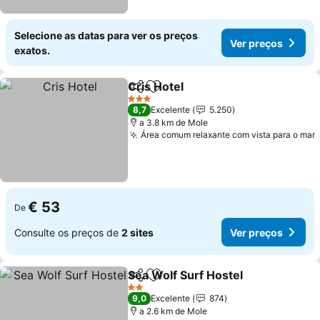
Selecione as datas para ver os preços
Ver preços
exatos.
Cris Hotel
Partilhar
Adicionar aos favoritos
Ver preços
3 Estrelas
8,7
Excelente
5.250
a 3.8 km de Mole
Área comum relaxante com vista para o mar
€ 53
De
Consulte os preços de
2 sites
Ver preços
Sea Wolf Surf Hostel
Partilhar
Adicionar aos favoritos
Ver p
2 Estrelas
9,0
Excelente
874
a 2.6 km de Mole