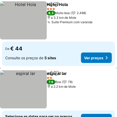
Hotel Hola
Partilhar
Adicionar aos favoritos
Ver preços
3 Estrelas
8,3
Muito boa
2.498
a 3.3 km de Mole
Suíte Premium com varanda
Ver preços
€ 44
De
Consulte os preços de
5 sites
Ver preços
espiral lar
Partilhar
Adicionar aos favoritos
Ver preços
2 Estrelas
7,6
Boa
78
a 2.2 km de Mole
Selecione as datas para ver os preços