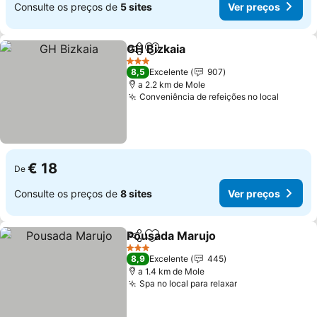
Consulte os preços de
5 sites
Ver preços
GH Bizkaia
Partilhar
Adicionar aos favoritos
Ver preços
3 Estrelas
8,5
Excelente
907
a 2.2 km de Mole
Conveniência de refeições no local
Ver pr
€ 18
De
Consulte os preços de
8 sites
Ver preços
Pousada Marujo
Partilhar
Adicionar aos favoritos
Ver preço
3 Estrelas
8,9
Excelente
445
a 1.4 km de Mole
Spa no local para relaxar
Ver preços