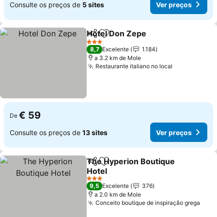
Consulte os preços de
5 sites
Ver preços
Hotel Don Zepe
Partilhar
Adicionar aos favoritos
Ver preços
3 Estrelas
8,7
Excelente
1.184
a 3.2 km de Mole
Restaurante italiano no local
Ver preços
€ 59
De
Consulte os preços de
13 sites
Ver preços
The Hyperion Boutique
Partilhar
Adicionar aos favoritos
Hotel
Ver preços
3 Estrelas
9,5
Excelente
376
a 2.0 km de Mole
Conceito boutique de inspiração grega
Ver 