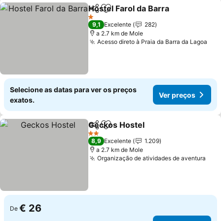
Hostel Farol da Barra
Partilhar
Adicionar aos favoritos
Ver p
1 Estrelas
9,1
Excelente
282
a 2.7 km de Mole
Acesso direto à Praia da Barra da Lagoa
Ver
Selecione as datas para ver os preços
Ver preços
exatos.
Geckos Hostel
Partilhar
Adicionar aos favoritos
Ver preços
2 Estrelas
8,9
Excelente
1.209
a 2.7 km de Mole
Organização de atividades de aventura
Ver
€ 26
De