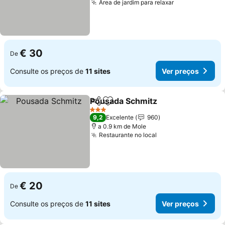
Área de jardim para relaxar
Ver preços
€ 30
De
Consulte os preços de
11 sites
Ver preços
Pousada Schmitz
Partilhar
Adicionar aos favoritos
Ver preç
3 Estrelas
9,2
Excelente
960
a 0.9 km de Mole
Restaurante no local
Ver preços
€ 20
De
Consulte os preços de
11 sites
Ver preços