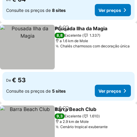
Consulte os preços de
8 sites
Ver preços
Pousada Ilha da Magia
Partilhar
Adicionar aos favoritos
Ver 
8,8
Excelente
1.337
a 1.6 km de Mole
Chalés charmosos com decoração única
Ver
€ 53
De
Consulte os preços de
5 sites
Ver preços
Barra Beach Club
Partilhar
Adicionar aos favoritos
Ver preç
9,3
Excelente
1.610
a 2.9 km de Mole
Cenário tropical exuberante
Ver preços