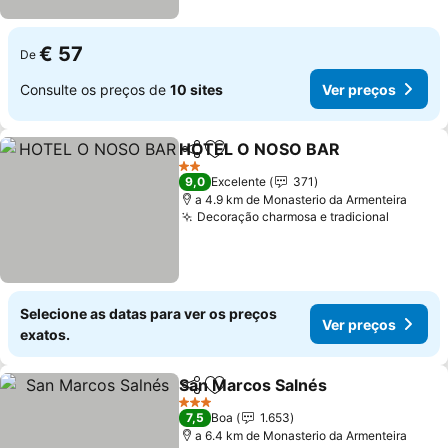
€ 57
De
Consulte os preços de
10 sites
Ver preços
HOTEL O NOSO BAR
Partilhar
Adicionar aos favoritos
Ver p
2 Estrelas
9,0
Excelente
371
a 4.9 km de Monasterio da Armenteira
Decoração charmosa e tradicional
Ver pre
Selecione as datas para ver os preços
Ver preços
exatos.
San Marcos Salnés
Partilhar
Adicionar aos favoritos
Ver pre
3 Estrelas
7,5
Boa
1.653
a 6.4 km de Monasterio da Armenteira