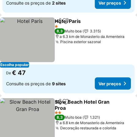
Consulte os preços de
2 sites
Ver preços
Hotel París
Partilhar
Adicionar aos favoritos
Ver preços
1 Estrelas
8,3
Muito boa
3.315
a 6.3 km de Monasterio da Armenteira
Piscina exterior sazonal
Ver preços
Escolha popular
€ 47
De
Consulte os preços de
9 sites
Ver preços
Slow Beach Hotel Gran
Partilhar
Adicionar aos favoritos
Proa
Ver preços
2 Estrelas
8,3
Muito boa
1.321
a 6.8 km de Monasterio da Armenteira
Decoração restaurada e colorida
Ver preç