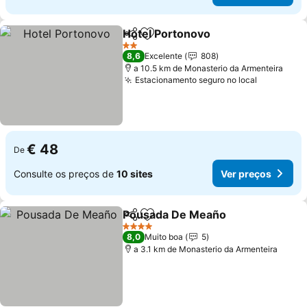
Hotel Portonovo
Partilhar
Adicionar aos favoritos
Ver preço
2 Estrelas
8,6
Excelente
808
a 10.5 km de Monasterio da Armenteira
Estacionamento seguro no local
Ver preço
€ 48
De
Consulte os preços de
10 sites
Ver preços
Pousada De Meaño
Partilhar
Adicionar aos favoritos
Ver pr
4 Estrelas
8,0
Muito boa
5
a 3.1 km de Monasterio da Armenteira