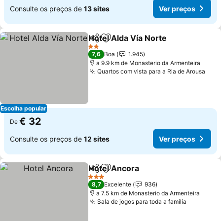
Consulte os preços de
13 sites
Ver preços
Hotel Alda Vía Norte
Partilhar
Adicionar aos favoritos
Ver p
2 Estrelas
7,6
Boa
1.945
a 9.9 km de Monasterio da Armenteira
Quartos com vista para a Ria de Arousa
Ver 
Escolha popular
€ 32
De
Consulte os preços de
12 sites
Ver preços
Hotel Ancora
Partilhar
Adicionar aos favoritos
Ver preços
3 Estrelas
8,7
Excelente
936
a 7.5 km de Monasterio da Armenteira
Sala de jogos para toda a família
Ver preç