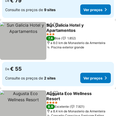
€ 79
De
Consulte os preços de
9 sites
Ver preços
Sun Galicia Hotel y
Partilhar
Adicionar aos favoritos
Apartamentos
Ver preços
3 Estrelas
7,6
Boa
1.852
a 8.0 km de Monasterio da Armenteira
Piscina exterior grande
Ver preços
€ 55
De
Consulte os preços de
2 sites
Ver preços
Augusta Eco Wellness
Partilhar
Adicionar aos favoritos
Resort
Ver preços
4 Estrelas
8,9
Excelente
7.921
a 8.4 km de Monasterio da Armenteira
Conceito Conscious Sanivore Eating