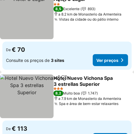
Partilhar
Adicionar aos favoritos
Ver preços
2 Estrelas
8,5
Excelente
893
a 8.2 km de Monasterio da Armenteira
Vistas da cidade ou do pátio interno
Ver pr
€ 70
De
Consulte os preços de
3 sites
Ver preços
Hotel Nuevo Vichona Spa
Partilhar
Adicionar aos favoritos
3 estrellas Superior
Ver preços
3 Estrelas
8,2
Muito boa
1.747
a 7.9 km de Monasterio da Armenteira
Spa e área de bem-estar relaxantes
Ver pr
€ 113
De