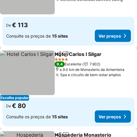
Ver p
€ 113
De
Consulte os preços de
15 sites
Ver preços
Hotel Carlos I Silgar
Partilhar
Adicionar aos favoritos
Ver pr
4 Estrelas
9,4
Excelente
7.902
a 9.0 km de Monasterio da Armenteira
Spa e circuito de bem-estar amplos
Ver pr
Escolha popular
€ 80
De
Consulte os preços de
15 sites
Ver preços
Hospederia Monasterio