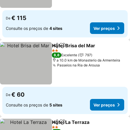
€ 115
De
Consulte os preços de
4 sites
Ver preços
Hotel Brisa del Mar
Partilhar
Adicionar aos favoritos
Ver pr
2 Estrelas
8,8
Excelente
797
a 10.0 km de Monasterio da Armenteira
Passeios na Ria de Arousa
Ver preços
€ 60
De
Consulte os preços de
5 sites
Ver preços
Hotel La Terraza
Partilhar
Adicionar aos favoritos
Ver preço
2 Estrelas