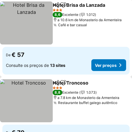
Hotel Brisa da Lanzada
Partilhar
Adicionar aos favoritos
Ver
3 Estrelas
8,6
Excelente
1.012
a 10.6 km de Monasterio da Armenteira
Café e bar casual
Ver preços
€ 57
De
Consulte os preços de
13 sites
Ver preços
Hotel Troncoso
Partilhar
Adicionar aos favoritos
Ver preços
3 Estrelas
8,8
Excelente
1.073
a 7.8 km de Monasterio da Armenteira
Restaurante buffet galego autêntico
Ver pr