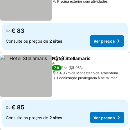
Piscina exterior com atividades
Ver preço
€ 83
De
Consulte os preços de
2 sites
Ver preços
Hotel Stellamaris
Partilhar
Adicionar aos favoritos
Ver preç
1 Estrelas
7,9
Boa
958
a 4.9 km de Monasterio da Armenteira
Localização privilegiada à beira-mar
Ver p
€ 85
De
Consulte os preços de
2 sites
Ver preços