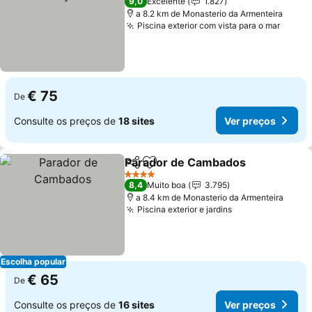
9,0
Excelente
1.827
a 8.2 km de Monasterio da Armenteira
Piscina exterior com vista para o mar
Ver p
€ 75
De
Consulte os preços de
18 sites
Ver preços
Parador de Cambados
Partilhar
Adicionar aos favoritos
Ver
4 Estrelas
8,4
Muito boa
3.795
a 8.4 km de Monasterio da Armenteira
Piscina exterior e jardins
Ver preços
Escolha popular
€ 65
De
Consulte os preços de
16 sites
Ver preços