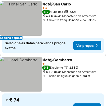
Hotel San Carlo
Partilhar
Adicionar aos favoritos
Ver preços
2 Estrelas
8,2
Muito boa
632
a 4.6 km de Monasterio da Armenteira
Ambiente tranquilo no Vale do Salnés
Ver p
Escolha popular
Selecione as datas para ver os preços
Ver preços
exatos.
Hotel Combarro
Partilhar
Adicionar aos favoritos
Ver preço
1 Estrelas
9,3
Excelente
2.339
a 4.7 km de Monasterio da Armenteira
Piscina de água salgada e jardim
Ver preç
€ 74
De