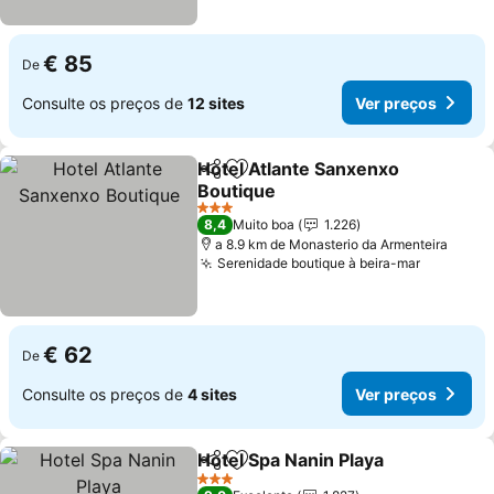
€ 85
De
Consulte os preços de
12 sites
Ver preços
Hotel Atlante Sanxenxo
Partilhar
Adicionar aos favoritos
Boutique
Ver preços
3 Estrelas
8,4
Muito boa
1.226
a 8.9 km de Monasterio da Armenteira
Serenidade boutique à beira-mar
Ver preç
€ 62
De
Consulte os preços de
4 sites
Ver preços
Hotel Spa Nanin Playa
Partilhar
Adicionar aos favoritos
Ver 
3 Estrelas