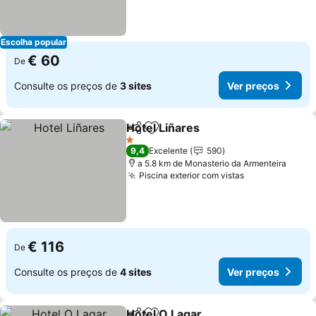
Escolha popular
€ 60
De
Consulte os preços de
3 sites
Ver preços
Hotel Liñares
Partilhar
Adicionar aos favoritos
Ver preços
1 Estrelas
9,4
Excelente
590
a 5.8 km de Monasterio da Armenteira
Piscina exterior com vistas
Ver preços
€ 116
De
Consulte os preços de
4 sites
Ver preços
Hotel O Lagar