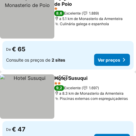
Partilhar
Adicionar aos favoritos
de Poio
Ver preços
1 Estrelas
8,6
Excelente
1.889
a 5.1 km de Monasterio da Armenteira
Culinária galega e espanhola
Ver preços
€ 65
De
Consulte os preços de
2 sites
Ver preços
Hotel Susuqui
Partilhar
Adicionar aos favoritos
Ver preços
2 Estrelas
9,2
Excelente
1.697
a 8.3 km de Monasterio da Armenteira
Piscinas externas com espreguiçadeiras
Ver
€ 47
De