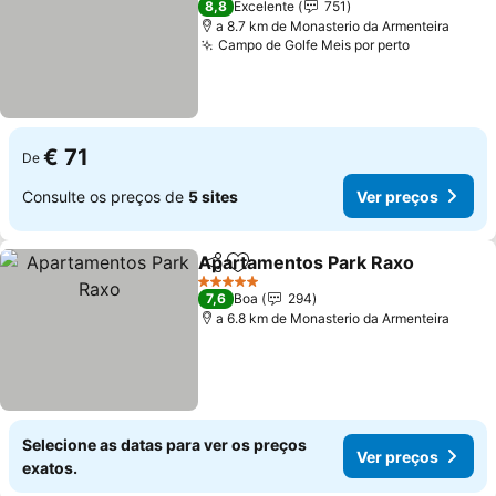
8,8
Excelente
751
a 8.7 km de Monasterio da Armenteira
Campo de Golfe Meis por perto
Ver preço
€ 71
De
Consulte os preços de
5 sites
Ver preços
Apartamentos Park Raxo
Partilhar
Adicionar aos favoritos
V
5 Estrelas
7,6
Boa
294
a 6.8 km de Monasterio da Armenteira
Selecione as datas para ver os preços
Ver preços
exatos.