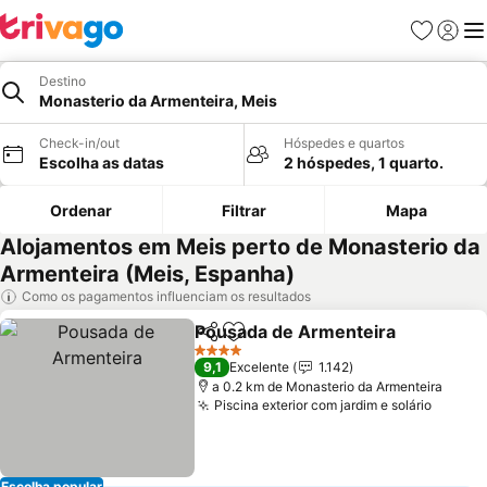
Favoritos
Iniciar
Me
Destino
Monasterio da Armenteira, Meis
Check-in/out
Hóspedes e quartos
Escolha as datas
2 hóspedes, 1 quarto.
Ordenar
Filtrar
Mapa
Alojamentos em Meis perto de Monasterio da
Armenteira (Meis, Espanha)
Como os pagamentos influenciam os resultados
Pousada de Armenteira
Partilhar
Adicionar aos favoritos
Ve
4 Estrelas
9,1
Excelente
1.142
a 0.2 km de Monasterio da Armenteira
Piscina exterior com jardim e solário
Ver pr
Escolha popular