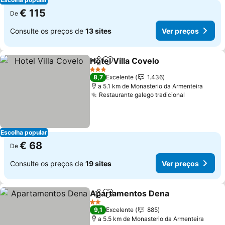
€ 115
De
Consulte os preços de
13 sites
Ver preços
Hotel Villa Covelo
Partilhar
Adicionar aos favoritos
Ver preç
3 Estrelas
8,7
Excelente
1.436
a 5.1 km de Monasterio da Armenteira
Restaurante galego tradicional
Ver preço
Escolha popular
€ 68
De
Consulte os preços de
19 sites
Ver preços
Apartamentos Dena
Partilhar
Adicionar aos favoritos
Ver p
2 Estrelas
9,1
Excelente
885
a 5.5 km de Monasterio da Armenteira