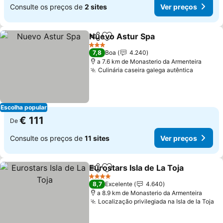
Consulte os preços de
2 sites
Ver preços
Nuevo Astur Spa
Partilhar
Adicionar aos favoritos
Ver preço
3 Estrelas
7,8
Boa
4.240
a 7.6 km de Monasterio da Armenteira
Culinária caseira galega autêntica
Ver pre
Escolha popular
€ 111
De
Consulte os preços de
11 sites
Ver preços
Eurostars Isla de La Toja
Partilhar
Adicionar aos favoritos
V
4 Estrelas
8,7
Excelente
4.640
a 8.9 km de Monasterio da Armenteira
Localização privilegiada na Isla de la Toja
Ve