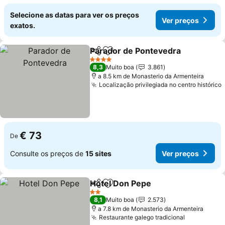
Selecione as datas para ver os preços
Ver preços
exatos.
Parador de Pontevedra
Partilhar
Adicionar aos favoritos
Ver
4 Estrelas
8,3
Muito boa
3.861
a 8.5 km de Monasterio da Armenteira
Localização privilegiada no centro histórico
€ 73
De
Consulte os preços de
15 sites
Ver preços
Hotel Don Pepe
Partilhar
Adicionar aos favoritos
Ver preços
2 Estrelas
8,1
Muito boa
2.573
a 7.8 km de Monasterio da Armenteira
Restaurante galego tradicional
Ver preço