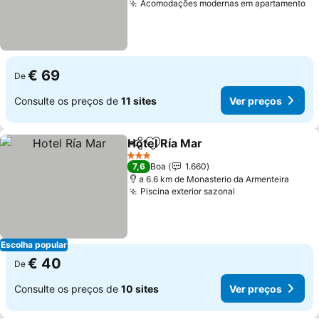
Acomodações modernas em apartamento
Ve
€ 69
De
Consulte os preços de
11 sites
Ver preços
Hotel Ría Mar
Partilhar
Adicionar aos favoritos
Ver preços
3 Estrelas
7,6
Boa
1.660
a 6.6 km de Monasterio da Armenteira
Piscina exterior sazonal
Ver preços
Escolha popular
€ 40
De
Consulte os preços de
10 sites
Ver preços