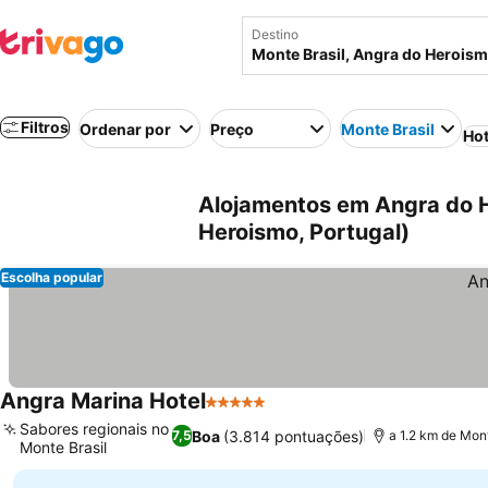
Destino
Filtros
Ordenar por
Preço
Monte Brasil
Hot
Alojamentos em Angra do H
Heroismo, Portugal)
Escolha popular
Angra Marina Hotel
5 Estrelas
Ver preços
Sabores regionais no
Boa
(3.814 pontuações)
7,5
a 1.2 km de Mont
Monte Brasil
Ver preços