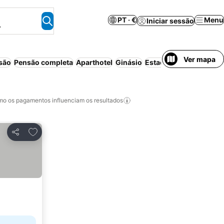
PT · €
Menu
Iniciar sessão
.
Ver mapa
são
Pensão completa
Aparthotel
Ginásio
Estacionamento
o os pagamentos influenciam os resultados
Adicionar aos favoritos
Partilhar