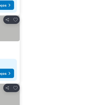
eços
Adicionar aos favoritos
Partilhar
eços
Adicionar aos favoritos
Partilhar