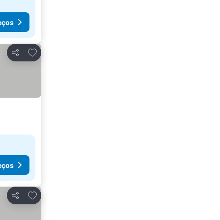
eços
Adicionar aos favoritos
Partilhar
eços
Adicionar aos favoritos
Partilhar