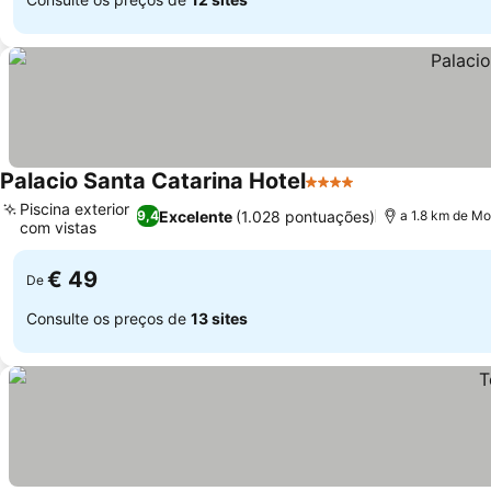
Palacio Santa Catarina Hotel
4 Estrelas
Ver preços
Piscina exterior
Excelente
(1.028 pontuações)
9,4
a 1.8 km de Mo
com vistas
Ver preços
€ 49
De
Consulte os preços de
13 sites