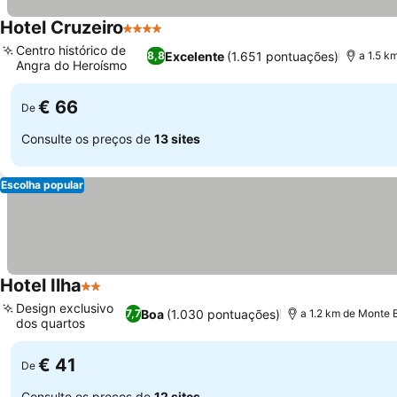
Hotel Cruzeiro
4 Estrelas
Ver preços
Centro histórico de
Excelente
(1.651 pontuações)
8,8
a 1.5 k
Angra do Heroísmo
Ver preços
€ 66
De
Consulte os preços de
13 sites
Escolha popular
Hotel Ilha
2 Estrelas
Ver preços
Design exclusivo
Boa
(1.030 pontuações)
7,7
a 1.2 km de Monte B
dos quartos
Ver preços
€ 41
De
Consulte os preços de
12 sites