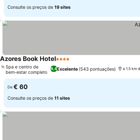
Consulte os preços de
19 sites
Azores Book Hotel
4 Estrelas
Ver preços
Spa e centro de
Excelente
(543 pontuações)
9,4
a 1.5 km 
bem-estar completo
Ver preços
€ 60
De
Consulte os preços de
11 sites