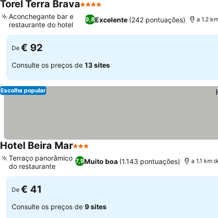
Torel Terra Brava
4 Estrelas
Ver preços
Aconchegante bar e
Excelente
(242 pontuações)
9,8
a 1.2 k
restaurante do hotel
Ver preços
€ 92
De
Consulte os preços de
13 sites
Escolha popular
Hotel Beira Mar
3 Estrelas
Ver preços
Terraço panorâmico
Muito boa
(1.143 pontuações)
7,9
a 1.1 km 
do restaurante
Ver preços
€ 41
De
Consulte os preços de
9 sites