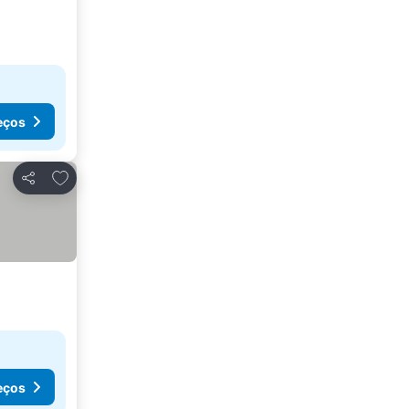
eços
Adicionar aos favoritos
Partilhar
eços