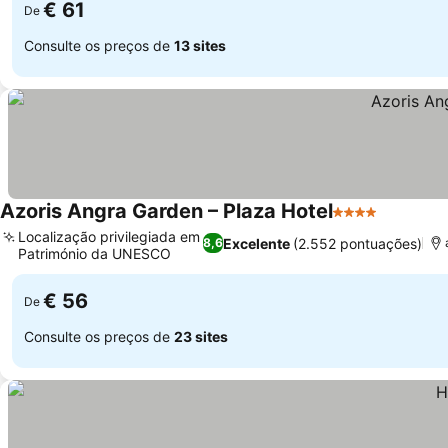
€ 61
De
Consulte os preços de
13 sites
Azoris Angra Garden – Plaza Hotel
4 Estrelas
Ver preç
Localização privilegiada em
Excelente
(2.552 pontuações)
8,6
Património da UNESCO
Ver preços
€ 56
De
Consulte os preços de
23 sites