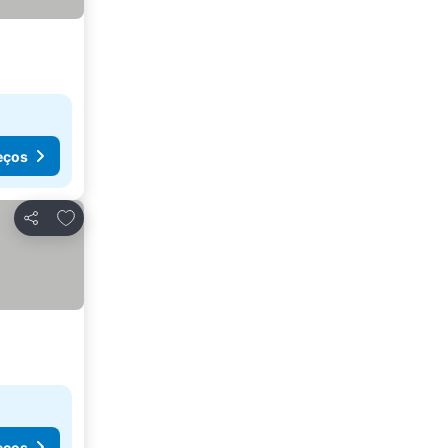
eços
Adicionar aos favoritos
Partilhar
eços