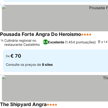
Pousada Forte Angra Do Heroismo
4 Estrelas
Ver pre
Culinária regional no
Excelente
(1.454 pontuações)
8,6
a 1.
restaurante Castelinho
Ver preços
€ 70
De
Consulte os preços de
8 sites
The Shipyard Angra
4 Estrelas
Ver preços