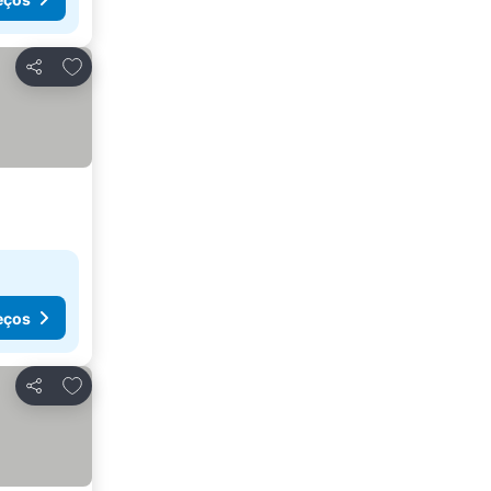
Adicionar aos favoritos
Partilhar
eços
Adicionar aos favoritos
Partilhar