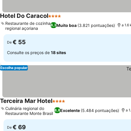
Hotel Do Caracol
4 Estrelas
Ver preços
Restaurante de cozinha
Muito boa
(3.821 pontuações)
8,3
a 1.6
regional açoriana
Ver preços
€ 55
De
Consulte os preços de
18 sites
Escolha popular
Terceira Mar Hotel
4 Estrelas
Ver preços
Culinária regional do
Excelente
(5.484 pontuações)
8,8
a 1
Restaurante Monte Brasil
Ver preços
€ 69
De