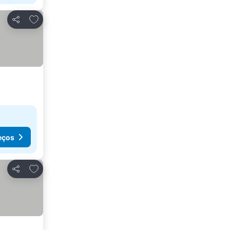
Adicionar aos favoritos
Partilhar
eços
Adicionar aos favoritos
Partilhar