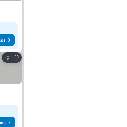
ços
Adicionar aos favoritos
Partilhar
ços