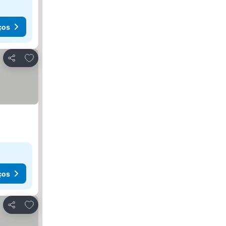
ços
Adicionar aos favoritos
Partilhar
ços
Adicionar aos favoritos
Partilhar