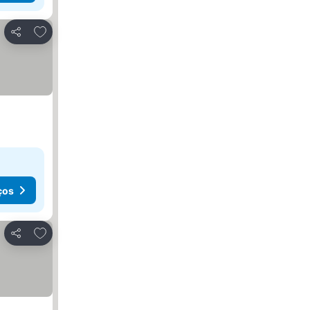
Adicionar aos favoritos
Partilhar
ços
Adicionar aos favoritos
Partilhar