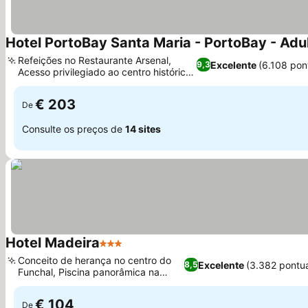
Hotel PortoBay Santa Maria - PortoBay - Adu
Refeições no Restaurante Arsenal,
Excelente
(6.108 pon
9,3
Acesso privilegiado ao centro histórico
Ver preços
do Funchal
€ 203
De
Consulte os preços de
14 sites
Hotel Madeira
3 Estrelas
Ver preços
Conceito de herança no centro do
Excelente
(3.382 pontu
8,5
Funchal, Piscina panorâmica na
Ver preços
cobertura
€ 104
De