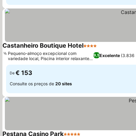
Castanheiro Boutique Hotel
4 Estrelas
Ver preços
Pequeno-almoço excepcional com
Excelente
(3.836
9,5
variedade local, Piscina interior relaxante e
Ver preços
área de bem-estar
€ 153
De
Consulte os preços de
20 sites
Pestana Casino Park