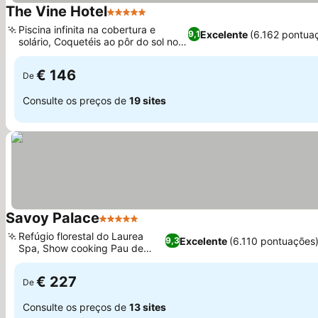
The Vine Hotel
5 Estrelas
Ver preços
Piscina infinita na cobertura e
Excelente
(6.162 pontua
9,1
solário, Coquetéis ao pôr do sol no
Ver preços
Bar 360°
€ 146
De
Consulte os preços de
19 sites
Savoy Palace
5 Estrelas
Ver preços
Refúgio florestal do Laurea
Excelente
(6.110 pontuações
9,3
Spa, Show cooking Pau de
Ver preços
Lume
€ 227
De
Consulte os preços de
13 sites