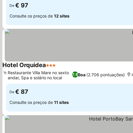
€ 97
De
Consulte os preços de
12 sites
Hotel Orquidea
3 Estrelas
Ver preços
Restaurante Villa Mare no sexto
Boa
(2.706 pontuações)
7,8
andar, Spa e solário no local
Ver preços
€ 87
De
Consulte os preços de
11 sites