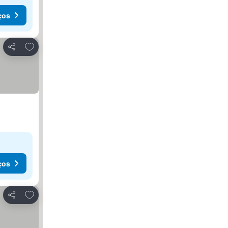
ços
Adicionar aos favoritos
Partilhar
ços
Adicionar aos favoritos
Partilhar