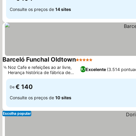
Consulte os preços de
14 sites
Barceló Funchal Oldtown
5 Estrelas
Ver preços
Noz Cafe e refeições ao ar livre,
Excelente
(3.514 pontua
9,1
Herança histórica de fábrica de
Ver preços
bordados
€ 140
De
Consulte os preços de
10 sites
Escolha popular