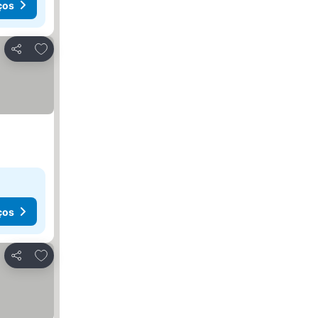
ços
Adicionar aos favoritos
Partilhar
ços
Adicionar aos favoritos
Partilhar