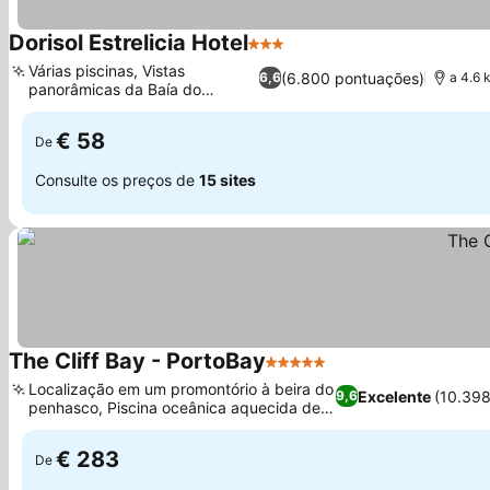
Dorisol Estrelicia Hotel
3 Estrelas
Ver preços
Várias piscinas, Vistas
(6.800 pontuações)
6,6
a 4.6 
panorâmicas da Baía do
Ver preços
Funchal
€ 58
De
Consulte os preços de
15 sites
The Cliff Bay - PortoBay
5 Estrelas
Ver preços
Localização em um promontório à beira do
Excelente
(10.39
9,6
penhasco, Piscina oceânica aquecida de
Ver preços
água salgada
€ 283
De