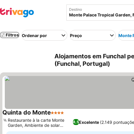
Destino
Filtros
Ordenar por
Preço
Monte P
Alojamentos em Funchal pe
(Funchal, Portugal)
Quinta do Monte
4 Estrelas
Ver preços
Restaurante à la carte Monte
Excelente
(2.149 pontuaçõe
8,5
Garden, Ambiente de solar
Ver preços
histórico