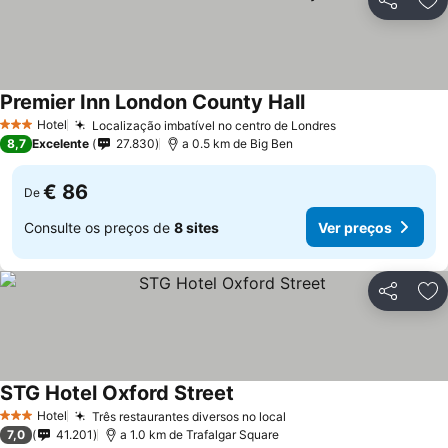
Partilhar
Ad
Premier Inn London County Hall
Hotel
Localização imbatível no centro de Londres
3 Estrelas
8,7
Excelente
27.830
a 0.5 km de Big Ben
€ 86
De
Consulte os preços de
8 sites
Ver preços
Partilhar
Ad
STG Hotel Oxford Street
Hotel
Três restaurantes diversos no local
3 Estrelas
7,0
41.201
a 1.0 km de Trafalgar Square