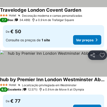
Travelodge London Covent Garden
Hotel
Decoração moderna e camas personalizadas
3 Estrelas
7,7
Boa
34.489
a 0.9 km de Trafalgar Square
€ 50
De
Consulte os preços de
1 site
Ver preços
Partilhar
Ad
hub by Premier Inn London Westminster Abbey hotel
Hotel
Localização privilegiada em Westminster
3 Estrelas
9,0
Excelente
12.571
a 0.9 km de Move It at Olympia
€ 77
De