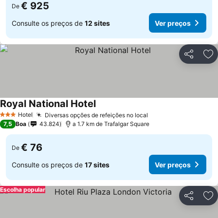
€ 925
De
Consulte os preços de
12 sites
Ver preços
Partilhar
Ad
Royal National Hotel
Hotel
Diversas opções de refeições no local
3 Estrelas
7,5
Boa
43.824
a 1.7 km de Trafalgar Square
€ 76
De
Consulte os preços de
17 sites
Ver preços
Escolha popular
Partilhar
Ad