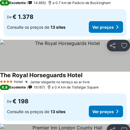
9,4
Excelente
14.665
a 0.7 km de Palácio de Buckingham
€ 1.378
De
Consulte os preços de
13 sites
Ver preços
Partilhar
Ad
The Royal Horseguards Hotel
Hotel
Jantar elegante no terraço ao ar livre
4 Estrelas
8,8
Excelente
19.167
a 0.4 km de Trafalgar Square
€ 198
De
Consulte os preços de
13 sites
Ver preços