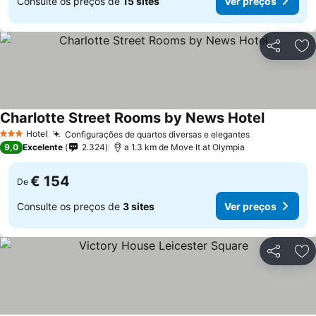
Consulte os preços de
15 sites
Ver preços
Partilhar
Ad
Charlotte Street Rooms by News Hotel
Hotel
Configurações de quartos diversas e elegantes
3 Estrelas
9,0
Excelente
2.324
a 1.3 km de Move It at Olympia
€ 154
De
Consulte os preços de
3 sites
Ver preços
Partilhar
Ad