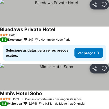
Partilhar
Ad
Bluedaws Private Hotel
Hotel
3 Estrelas
8,9
Excelente
30
a 0.4 km de Hyde Park
Selecione as datas para ver os preços
Ver preços
exatos.
Partilhar
Ad
Mimi's Hotel Soho
Hotel
Camas confortáveis com lençóis italianos
4 Estrelas
8,1
Muito boa
5.975
a 0.8 km de Move It at Olympia