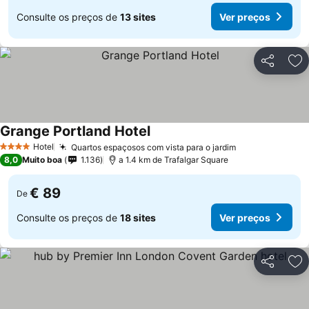
Consulte os preços de
13 sites
Ver preços
Partilhar
Ad
Grange Portland Hotel
Hotel
Quartos espaçosos com vista para o jardim
4 Estrelas
8,0
Muito boa
1.136
a 1.4 km de Trafalgar Square
€ 89
De
Consulte os preços de
18 sites
Ver preços
Partilhar
Ad