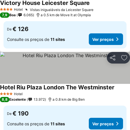
Victory House Leicester Square
Hotel
Vistas inigualáveis da Leicester Square
4 Estrelas
7,9
Boa
6.065
a 0.5 km de Move It at Olympia
€ 126
De
Consulte os preços de
11 sites
Ver preços
Partilhar
Ad
Hotel Riu Plaza London The Westminster
Hotel
4 Estrelas
8,8
Excelente
13.972
a 0.8 km de Big Ben
€ 190
De
Consulte os preços de
11 sites
Ver preços