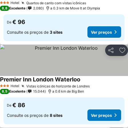
Hotel
Quartos de canto com vistas icônicas
3 Estrelas
8,8
Excelente
2.080
a 0.3 km de Move It at Olympia
€ 96
De
Consulte os preços de
3 sites
Ver preços
Partilhar
Ad
Premier Inn London Waterloo
Hotel
Vistas icónicas do horizonte de Londres
3 Estrelas
8,5
Excelente
15.044
a 0.6 km de Big Ben
€ 86
De
Consulte os preços de
8 sites
Ver preços