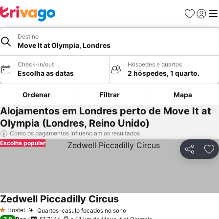
Favoritos
Iniciar
Me
Destino
Move It at Olympia, Londres
Check-in/out
Hóspedes e quartos
Escolha as datas
2 hóspedes, 1 quarto.
Ordenar
Filtrar
Mapa
Alojamentos em Londres perto de Move It at
Olympia (Londres, Reino Unido)
Como os pagamentos influenciam os resultados
Escolha popular
Partilhar
Ad
Zedwell Piccadilly Circus
Hostel
Quartos-casulo focados no sono
1 Estrelas