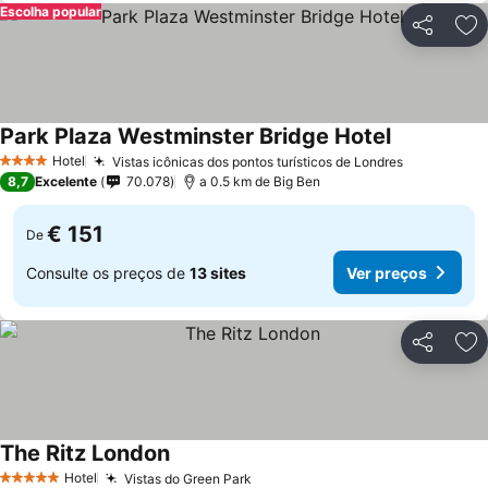
Escolha popular
Partilhar
Ad
Park Plaza Westminster Bridge Hotel
Hotel
Vistas icônicas dos pontos turísticos de Londres
4 Estrelas
8,7
Excelente
70.078
a 0.5 km de Big Ben
€ 151
De
Consulte os preços de
13 sites
Ver preços
Partilhar
Ad
The Ritz London
Hotel
Vistas do Green Park
5 Estrelas