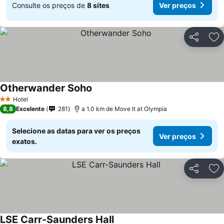
Consulte os preços de
8 sites
Ver preços
Partilhar
Ad
Otherwander Soho
Hotel
2 Estrelas
8,8
Excelente
281
a 1.0 km de Move It at Olympia
Selecione as datas para ver os preços
Ver preços
exatos.
Partilhar
Ad
LSE Carr-Saunders Hall