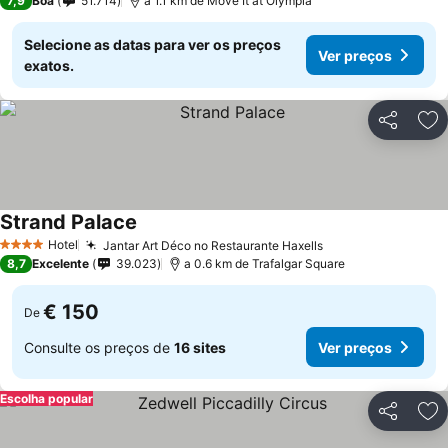
7,9
Boa
51.714
a 1.1 km de Move It at Olympia
Selecione as datas para ver os preços
Ver preços
exatos.
Partilhar
Ad
Strand Palace
Hotel
Jantar Art Déco no Restaurante Haxells
4 Estrelas
8,7
Excelente
39.023
a 0.6 km de Trafalgar Square
€ 150
De
Consulte os preços de
16 sites
Ver preços
Escolha popular
Partilhar
Ad