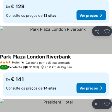
€ 129
De
Consulte os preços de
13 sites
Ver preços
Partilhar
Ad
Park Plaza London Riverbank
Hotel
Culinária pan-asiática premiada
4 Estrelas
8,6
Excelente
31.981
a 1.0 km de Big Ben
€ 141
De
Consulte os preços de
14 sites
Ver preços
Partilhar
Ad