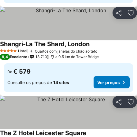
Partilhar
Ad
Shangri-La The Shard, London
Hotel
Quartos com janelas do chão ao teto
5 Estrelas
9,4
Excelente
13.710
a 0.5 km de Tower Bridge
€ 579
De
Consulte os preços de
14 sites
Ver preços
Partilhar
Ad
The Z Hotel Leicester Square