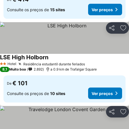
Consulte os preços de
15 sites
Ver preços
Partilhar
Ad
LSE High Holborn
Hotel
Residência estudantil durante feriados
2 Estrelas
8,1
Muito boa
2.892
a 0.9 km de Trafalgar Square
€ 101
De
Consulte os preços de
10 sites
Ver preços
Partilhar
Ad