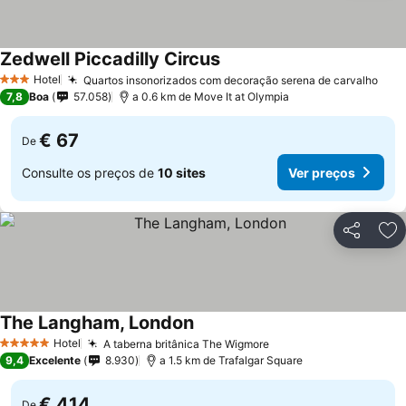
Zedwell Piccadilly Circus
Hotel
Quartos insonorizados com decoração serena de carvalho
3 Estrelas
7,8
Boa
57.058
a 0.6 km de Move It at Olympia
€ 67
De
Consulte os preços de
10 sites
Ver preços
Partilhar
Ad
The Langham, London
Hotel
A taberna britânica The Wigmore
5 Estrelas
9,4
Excelente
8.930
a 1.5 km de Trafalgar Square
€ 414
De