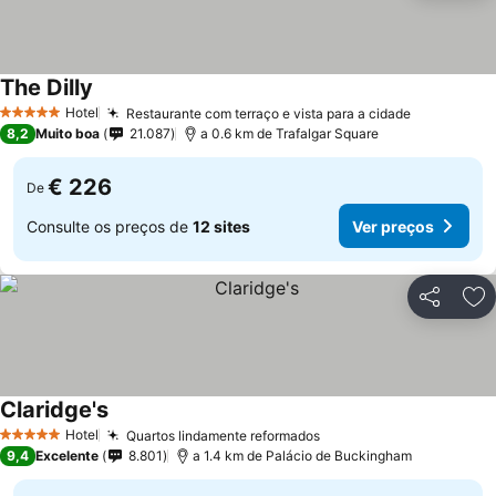
The Dilly
Hotel
Restaurante com terraço e vista para a cidade
5 Estrelas
8,2
Muito boa
21.087
a 0.6 km de Trafalgar Square
€ 226
De
Consulte os preços de
12 sites
Ver preços
Partilhar
Ad
Claridge's
Hotel
Quartos lindamente reformados
5 Estrelas
9,4
Excelente
8.801
a 1.4 km de Palácio de Buckingham