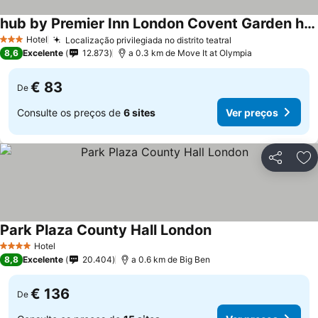
hub by Premier Inn London Covent Garden hotel
Hotel
Localização privilegiada no distrito teatral
3 Estrelas
8,6
Excelente
12.873
a 0.3 km de Move It at Olympia
€ 83
De
Consulte os preços de
6 sites
Ver preços
Partilhar
Ad
Park Plaza County Hall London
Hotel
4 Estrelas
8,8
Excelente
20.404
a 0.6 km de Big Ben
€ 136
De