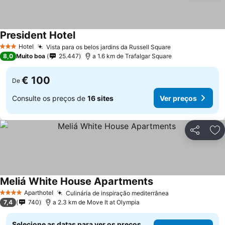
President Hotel
Hotel
Vista para os belos jardins da Russell Square
3 Estrelas
8,0
Muito boa
25.447
a 1.6 km de Trafalgar Square
€ 100
De
Consulte os preços de
16 sites
Ver preços
Partilhar
Ad
Meliá White House Apartments
Aparthotel
Culinária de inspiração mediterrânea
4 Estrelas
7,4
740
a 2.3 km de Move It at Olympia
Selecione as datas para ver os preços