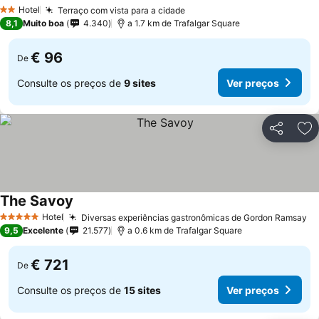
Hotel
Terraço com vista para a cidade
2 Estrelas
8,1
Muito boa
4.340
a 1.7 km de Trafalgar Square
€ 96
De
Consulte os preços de
9 sites
Ver preços
Partilhar
Ad
The Savoy
Hotel
Diversas experiências gastronômicas de Gordon Ramsay
5 Estrelas
9,5
Excelente
21.577
a 0.6 km de Trafalgar Square
€ 721
De
Consulte os preços de
15 sites
Ver preços