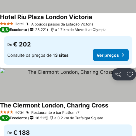
Hotel Riu Plaza London Victoria
Hotel
A poucos passos da Estação Victoria
4 Estrelas
8,8
Excelente
23.221
a 1.7 km de Move It at Olympia
€ 202
De
Consulte os preços de
13 sites
Ver preços
Partilhar
Ad
The Clermont London, Charing Cross
Hotel
Restaurante e bar Platform 7
4 Estrelas
9,2
Excelente
18.212
a 0.2 km de Trafalgar Square
€ 188
De