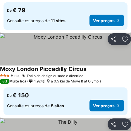
€ 79
De
Consulte os preços de
11 sites
Ver preços
Partilhar
Ad
Moxy London Piccadilly Circus
Hotel
Estilo de design ousado e divertido
3 Estrelas
8,1
Muito boa
1.924
a 0.5 km de Move It at Olympia
€ 150
De
Consulte os preços de
5 sites
Ver preços
Partilhar
Ad