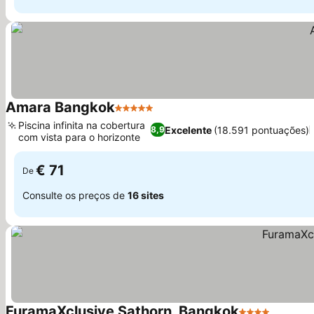
Amara Bangkok
5 Estrelas
Ver preços
Piscina infinita na cobertura
Excelente
(18.591 pontuações)
8,9
com vista para o horizonte
Ver preços
€ 71
De
Consulte os preços de
16 sites
FuramaXclusive Sathorn, Bangkok