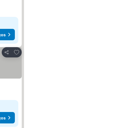
ços
Adicionar aos favoritos
Partilhar
ços