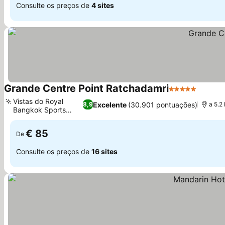
Consulte os preços de
4 sites
Grande Centre Point Ratchadamri
5 Estrelas
Ver pr
Vistas do Royal
Excelente
(30.901 pontuações)
8,9
a 5.2
Bangkok Sports
Ver preços
Club
€ 85
De
Consulte os preços de
16 sites