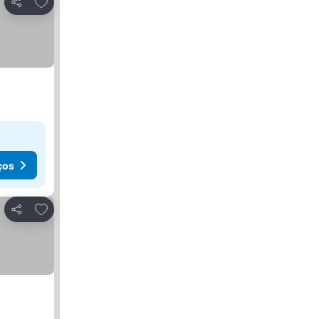
Adicionar aos favoritos
Partilhar
ços
Adicionar aos favoritos
Partilhar