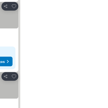
Adicionar aos favoritos
Partilhar
ços
Adicionar aos favoritos
Partilhar