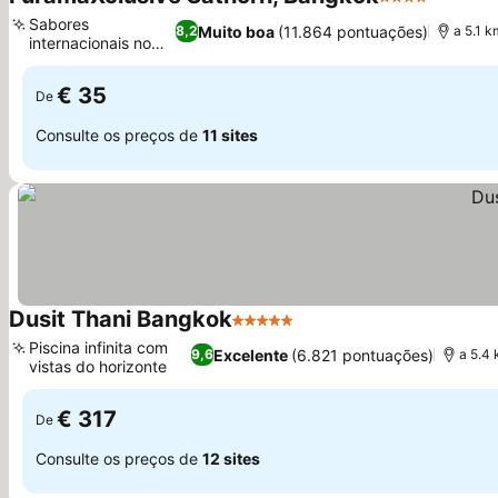
4 Estrelas
Ver pre
Sabores
Muito boa
(11.864 pontuações)
8,2
a 5.1 
internacionais no
Ver preços
L’avenue
€ 35
De
Consulte os preços de
11 sites
Dusit Thani Bangkok
5 Estrelas
Ver preços
Piscina infinita com
Excelente
(6.821 pontuações)
9,6
a 5.4
vistas do horizonte
Ver preços
€ 317
De
Consulte os preços de
12 sites