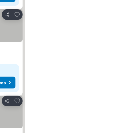
Adicionar aos favoritos
Partilhar
ços
Adicionar aos favoritos
Partilhar