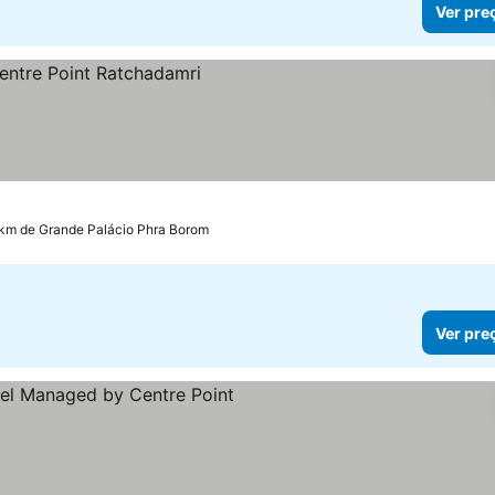
Ver pre
eços
 km de Grande Palácio Phra Borom
Ver pre