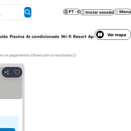
PT · €
Menu
Iniciar sessão
.
Ver mapa
uído
Piscina
Ar condicionado
Wi-fi
Resort
Aparthotel
Luxuoso
o os pagamentos influenciam os resultados
Adicionar aos favoritos
Partilhar