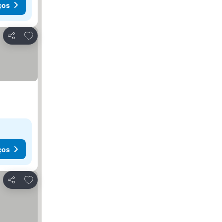
ços
Adicionar aos favoritos
Partilhar
ços
Adicionar aos favoritos
Partilhar