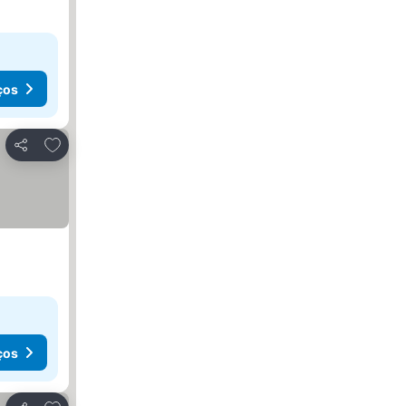
ços
Adicionar aos favoritos
Partilhar
ços