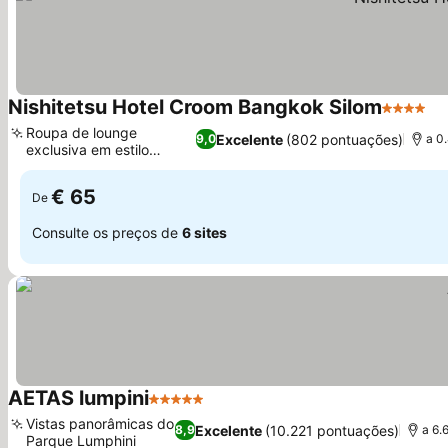
Nishitetsu Hotel Croom Bangkok Silom
4 Estrel
Ve
Roupa de lounge
Excelente
(802 pontuações)
9,0
a 0
exclusiva em estilo
Ver preços
tailandês
€ 65
De
Consulte os preços de
6 sites
AETAS lumpini
5 Estrelas
Ver preços
Vistas panorâmicas do
Excelente
(10.221 pontuações)
8,9
a 6.
Parque Lumphini