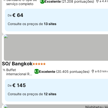
Excelente
(21.208 pontuações)
8,7
a 4.4
serviço completo
Ver preços
€ 64
De
Consulte os preços de
13 sites
SO/ Bangkok
5 Estrelas
Ver preços
Buffet
Excelente
(20.405 pontuações)
9,2
a 6.0 km 
internacional Red
Ver preços
Oven
€ 145
De
Consulte os preços de
12 sites