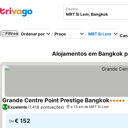
Destino
Filtros
Ordenar por
Preço
MRT Si Lom
Can
Alojamentos em Bangkok pe
Grande Centre Point Prestige Bangkok
5 Estrel
Excelente
(1.418 pontuações)
9,4
a 1.5 km de MRT Si Lom
€ 152
De