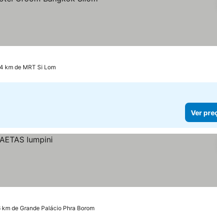
as
r preços
.4 km de MRT Si Lom
Ver pre
6 km de Grande Palácio Phra Borom