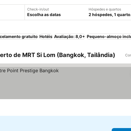
Check-in/out
Hóspedes e quartos
Escolha as datas
2 hóspedes, 1 quarto
celamento gratuito
Hotéis
Avaliação: 8,0+
Pequeno-almoço incl
rto de MRT Si Lom (Bangkok, Tailândia)
Com
as
Ver preços