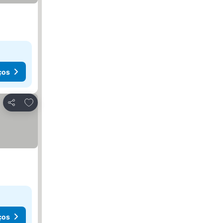
ços
Adicionar aos favoritos
Partilhar
ços