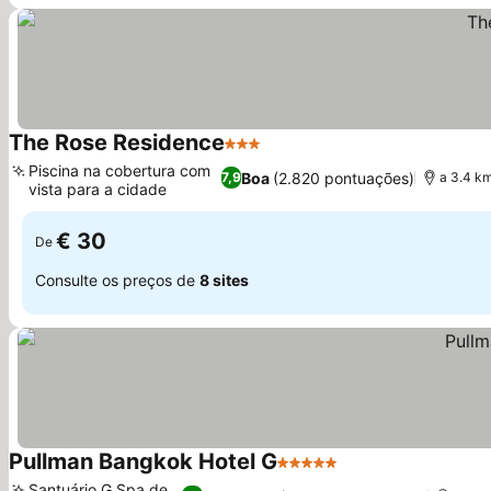
The Rose Residence
3 Estrelas
Ver preços
Piscina na cobertura com
Boa
(2.820 pontuações)
7,9
a 3.4 k
vista para a cidade
Ver preços
€ 30
De
Consulte os preços de
8 sites
Pullman Bangkok Hotel G
5 Estrelas
Ver preços
Santuário G Spa de