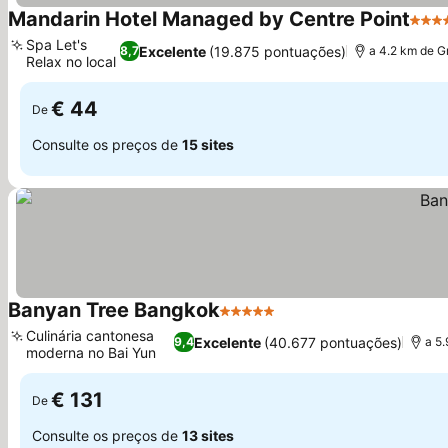
Mandarin Hotel Managed by Centre Point
4 Est
Spa Let's
Excelente
(19.875 pontuações)
8,7
a 4.2 km de G
Relax no local
Ver preços
€ 44
De
Consulte os preços de
15 sites
Banyan Tree Bangkok
5 Estrelas
Ver preços
Culinária cantonesa
Excelente
(40.677 pontuações)
9,4
a 5
moderna no Bai Yun
Ver preços
€ 131
De
Consulte os preços de
13 sites