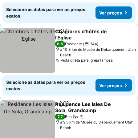
Selecione as datas para ver os preços
Ver preços
exatos.
Chambres d'hôtes de
Partilhar
Adicionar aos favoritos
l'Eglise
8,5
Excelente
744
a 10.3 km de Musée du Débarquement Utah
Beach
Vista direta para igreja famosa
Selecione as datas para ver os preços
Ver preços
exatos.
Residence Les Isles De
Partilhar
Adicionar aos favoritos
Sola, Grandcamp
7,7
Boa
7
a 9.5 km de Musée du Débarquement Utah
Beach