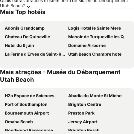
Quais outras atrações existem perto de Musée du Débarquement
Utah Beach?
Mais Top hotéis
Adonis Grandcamp
Logis Hotel le Sainte Mere
Chateau De Quineville
Manoir de Turqueville les Quatre Etoiles
Hotel du 6 juin
Domaine Airborne
La Ferme d'Ervee de Saint-Roch
Utah Beach Chambre hote
Mais atrações - Musée du Débarquement
Utah Beach
H2o Espace de Sciences
Abadia do Monte St Michel
Port of Southampton
Brighton Centre
Bournemouth Airport
Preston Park
Omaha Beach
Jersey Airport
Goodwood Racecourse
Brighton Beach