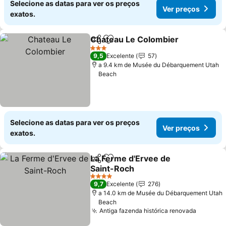
Selecione as datas para ver os preços
Ver preços
exatos.
Chateau Le Colombier
Partilhar
Adicionar aos favoritos
3 Estrelas
9,5
Excelente
57
a 9.4 km de Musée du Débarquement Utah
Beach
Selecione as datas para ver os preços
Ver preços
exatos.
La Ferme d'Ervee de
Partilhar
Adicionar aos favoritos
Saint-Roch
4 Estrelas
9,7
Excelente
276
a 14.0 km de Musée du Débarquement Utah
Beach
Antiga fazenda histórica renovada