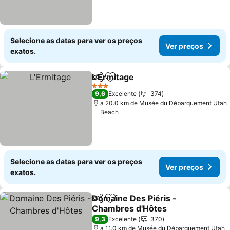
Selecione as datas para ver os preços
Ver preços
exatos.
L'Ermitage
Partilhar
Adicionar aos favoritos
3 Estrelas
9,6
Excelente
374
a 20.0 km de Musée du Débarquement Utah
Beach
Selecione as datas para ver os preços
Ver preços
exatos.
Domaine Des Piéris -
Partilhar
Adicionar aos favoritos
Chambres d'Hôtes
9,3
Excelente
370
a 11.0 km de Musée du Débarquement Utah