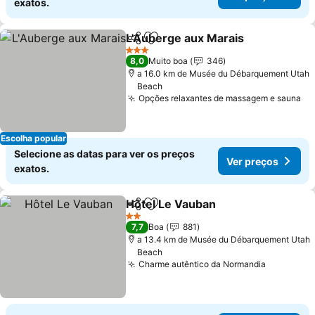
exatos.
L'Auberge aux Marais
Partilhar
Adicionar aos favoritos
3 Estrelas
8,0
Muito boa
346
a 16.0 km de Musée du Débarquement Utah
Beach
Opções relaxantes de massagem e sauna
Escolha popular
Selecione as datas para ver os preços
Ver preços
exatos.
Hôtel Le Vauban
Partilhar
Adicionar aos favoritos
2 Estrelas
7,7
Boa
881
a 13.4 km de Musée du Débarquement Utah
Beach
Charme autêntico da Normandia