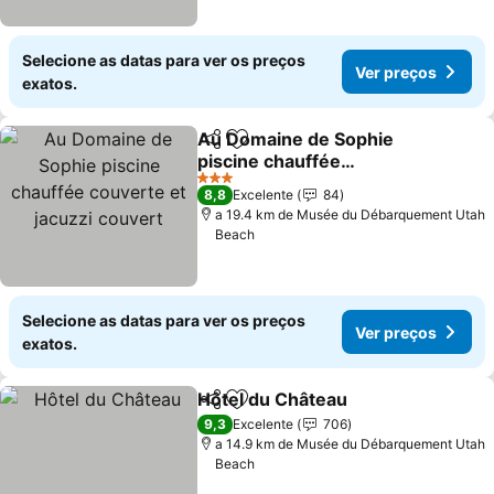
Selecione as datas para ver os preços
Ver preços
exatos.
Au Domaine de Sophie
Partilhar
Adicionar aos favoritos
piscine chauffée
couverte et jacuzzi
3 Estrelas
8,8
Excelente
84
couvert
a 19.4 km de Musée du Débarquement Utah
Beach
Selecione as datas para ver os preços
Ver preços
exatos.
Hôtel du Château
Partilhar
Adicionar aos favoritos
9,3
Excelente
706
a 14.9 km de Musée du Débarquement Utah
Beach