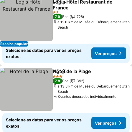
Logis Hôtel Restaurant de
Partilhar
Adicionar aos favoritos
France
2 Estrelas
7,9
Boa
728
a 12.0 km de Musée du Débarquement Utah
Beach
Escolha popular
Selecione as datas para ver os preços
Ver preços
exatos.
Hotel de la Plage
Partilhar
Adicionar aos favoritos
3 Estrelas
7,8
Boa
392
a 13.8 km de Musée du Débarquement Utah
Beach
Quartos decorados individualmente
Selecione as datas para ver os preços
Ver preços
exatos.