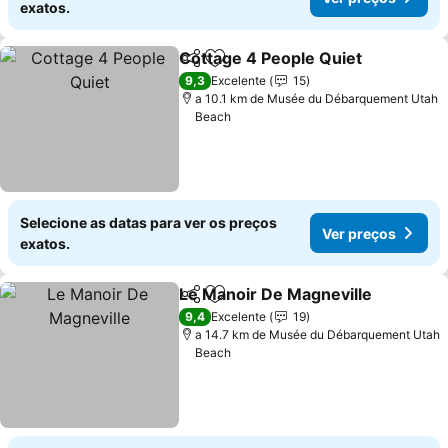
exatos.
Cottage 4 People Quiet
Partilhar
Adicionar aos favoritos
9,3
Excelente
15
a 10.1 km de Musée du Débarquement Utah
Beach
Selecione as datas para ver os preços
Ver preços
exatos.
Le Manoir De Magneville
Partilhar
Adicionar aos favoritos
9,4
Excelente
19
a 14.7 km de Musée du Débarquement Utah
Beach