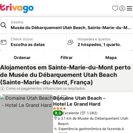
Favoritos
Iniciar
Me
Destino
Musée du Débarquement Utah Beach, Sainte-Marie-du-Mon
Check-in/out
Hóspedes e quartos
Escolha as datas
2 hóspedes, 1 quarto.
Ordenar
Filtrar
Mapa
Alojamentos em Sainte-Marie-du-Mont perto
de Musée du Débarquement Utah Beach
(Sainte-Marie-du-Mont, França)
Como os pagamentos influenciam os resultados
Domaine Utah Beach -
Partilhar
Adicionar aos favoritos
Hotel Le Grand Hard
4 Estrelas
9,3
Excelente
1.383
a 3.1 km de Musée du Débarquement Utah
Beach
Experiência gastronômica da fazenda à