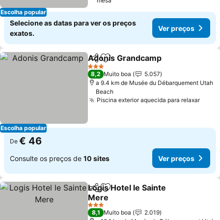
mesa
Escolha popular
Selecione as datas para ver os preços
Ver preços
exatos.
Adonis Grandcamp
Partilhar
Adicionar aos favoritos
3 Estrelas
8,2
Muito boa
5.057
a 9.4 km de Musée du Débarquement Utah
Beach
Piscina exterior aquecida para relaxar
Escolha popular
€ 46
De
Consulte os preços de
10 sites
Ver preços
Logis Hotel le Sainte
Partilhar
Adicionar aos favoritos
Mere
3 Estrelas
8,1
Muito boa
2.019