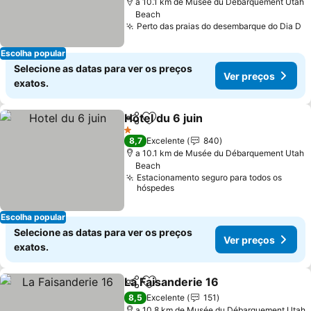
a 10.1 km de Musée du Débarquement Utah
Beach
Perto das praias do desembarque do Dia D
Escolha popular
Selecione as datas para ver os preços
Ver preços
exatos.
Hotel du 6 juin
Partilhar
Adicionar aos favoritos
1 Estrelas
8,7
Excelente
840
a 10.1 km de Musée du Débarquement Utah
Beach
Estacionamento seguro para todos os
hóspedes
Escolha popular
Selecione as datas para ver os preços
Ver preços
exatos.
La Faisanderie 16
Partilhar
Adicionar aos favoritos
8,5
Excelente
151
a 10.8 km de Musée du Débarquement Utah