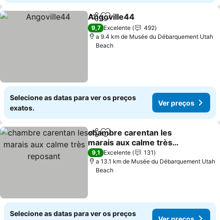
Angoville44
Partilhar
Adicionar aos favoritos
9,7
Excelente
492
a 9.4 km de Musée du Débarquement Utah
Beach
Selecione as datas para ver os preços
Ver preços
exatos.
chambre carentan les
Partilhar
Adicionar aos favoritos
marais aux calme très
reposant
9,1
Excelente
131
a 13.1 km de Musée du Débarquement Utah
Beach
Selecione as datas para ver os preços
Ver preços