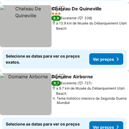
Chateau De Quineville
Partilhar
Adicionar aos favoritos
3 Estrelas
8,9
Excelente
338
a 13.9 km de Musée du Débarquement Utah
Beach
Selecione as datas para ver os preços
Ver preços
exatos.
Domaine Airborne
Partilhar
Adicionar aos favoritos
9,7
Excelente
727
a 9.7 km de Musée du Débarquement Utah
Beach
Tema histórico imersivo da Segunda Guerra
Mundial
Selecione as datas para ver os preços
Ver preços