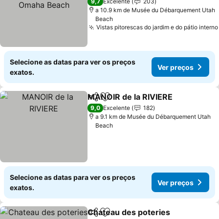
Beach
9,7
Excelente
203
a 10.9 km de Musée du Débarquement Utah
Beach
Vistas pitorescas do jardim e do pátio interno
Selecione as datas para ver os preços
Ver preços
exatos.
MANOIR de la RIVIERE
Partilhar
Adicionar aos favoritos
9,0
Excelente
182
a 9.1 km de Musée du Débarquement Utah
Beach
Selecione as datas para ver os preços
Ver preços
exatos.
Chateau des poteries
Partilhar
Adicionar aos favoritos