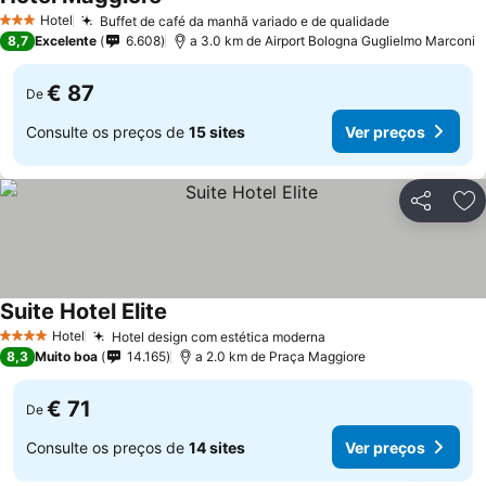
Hotel
Buffet de café da manhã variado e de qualidade
3 Estrelas
8,7
Excelente
6.608
a 3.0 km de Airport Bologna Guglielmo Marconi
€ 87
De
Consulte os preços de
15 sites
Ver preços
Partilhar
Ad
Suite Hotel Elite
Hotel
Hotel design com estética moderna
4 Estrelas
8,3
Muito boa
14.165
a 2.0 km de Praça Maggiore
€ 71
De
Consulte os preços de
14 sites
Ver preços