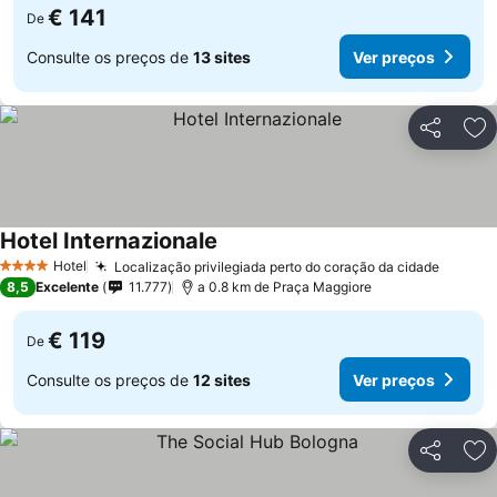
€ 141
De
Consulte os preços de
13 sites
Ver preços
Partilhar
Ad
Hotel Internazionale
Hotel
Localização privilegiada perto do coração da cidade
4 Estrelas
8,5
Excelente
11.777
a 0.8 km de Praça Maggiore
€ 119
De
Consulte os preços de
12 sites
Ver preços
Partilhar
Ad