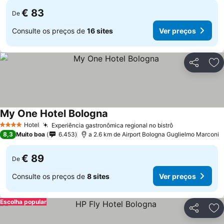
€ 83
De
Consulte os preços de
16 sites
Ver preços
Partilhar
Ad
My One Hotel Bologna
Hotel
Experiência gastronômica regional no bistrô
4 Estrelas
8,3
Muito boa
6.453
a 2.6 km de Airport Bologna Guglielmo Marconi
€ 89
De
Consulte os preços de
8 sites
Ver preços
Escolha popular
Partilhar
Ad