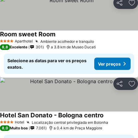
Partilhar
Ad
Room sweet Room
Aparthotel
Ambiente acolhedor e tranquilo
4 Estrelas
8,8
Excelente
301
a 3.8 km de Museo Ducati
Selecione as datas para ver os preços
Ver preços
exatos.
Partilhar
Ad
Hotel San Donato - Bologna centro
Hotel
Localização central privilegiada em Bolonha
4 Estrelas
8,0
Muito boa
7.061
a 0.4 km de Praça Maggiore