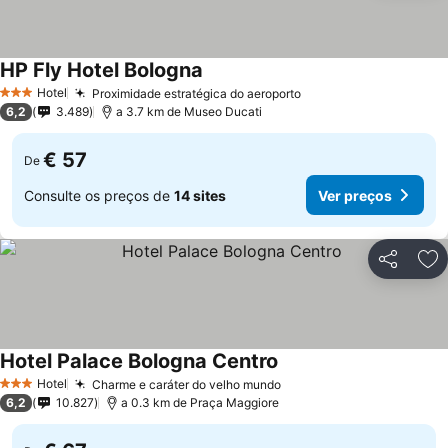
HP Fly Hotel Bologna
Hotel
Proximidade estratégica do aeroporto
3 Estrelas
6,2
3.489
a 3.7 km de Museo Ducati
€ 57
De
Consulte os preços de
14 sites
Ver preços
Partilhar
Ad
Hotel Palace Bologna Centro
Hotel
Charme e caráter do velho mundo
3 Estrelas
6,2
10.827
a 0.3 km de Praça Maggiore