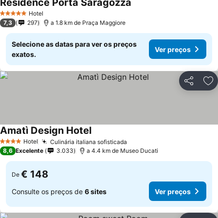
Residence Porta Saragozza
Hotel
5 Estrelas
7,3
297
a 1.8 km de Praça Maggiore
Selecione as datas para ver os preços
Ver preços
exatos.
Partilhar
Ad
Amatì Design Hotel
Hotel
Culinária italiana sofisticada
4 Estrelas
8,6
Excelente
3.033
a 4.4 km de Museo Ducati
€ 148
De
Consulte os preços de
6 sites
Ver preços