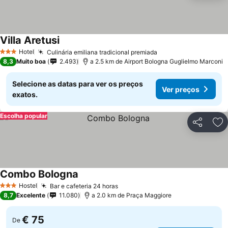
Villa Aretusi
Hotel
Culinária emiliana tradicional premiada
3 Estrelas
8,3
Muito boa
2.493
a 2.5 km de Airport Bologna Guglielmo Marconi
Selecione as datas para ver os preços
Ver preços
exatos.
Escolha popular
Partilhar
Ad
Combo Bologna
Hostel
Bar e cafeteria 24 horas
3 Estrelas
8,7
Excelente
11.080
a 2.0 km de Praça Maggiore
€ 75
De