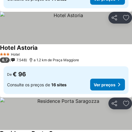
Partilhar
Ad
Hotel Astoria
Hotel
3 Estrelas
6,7
7.548
a 1.2 km de Praça Maggiore
€ 96
De
Consulte os preços de
16 sites
Ver preços
Partilhar
Ad