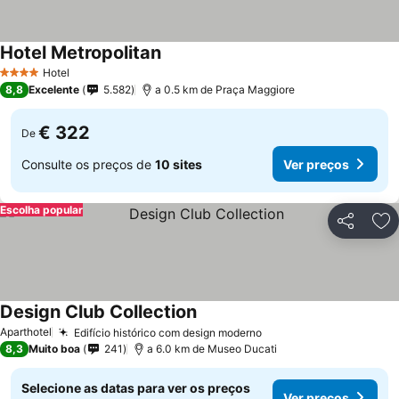
Hotel Metropolitan
Hotel
4 Estrelas
8,8
Excelente
5.582
a 0.5 km de Praça Maggiore
€ 322
De
Consulte os preços de
10 sites
Ver preços
Escolha popular
Partilhar
Ad
Design Club Collection
Aparthotel
Edifício histórico com design moderno
8,3
Muito boa
241
a 6.0 km de Museo Ducati
Selecione as datas para ver os preços
Ver preços