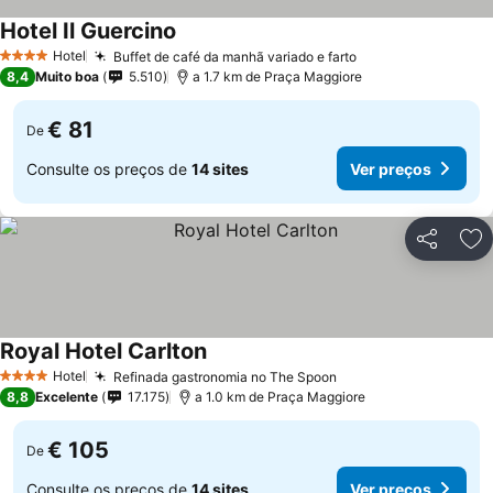
Hotel Il Guercino
Hotel
Buffet de café da manhã variado e farto
4 Estrelas
8,4
Muito boa
5.510
a 1.7 km de Praça Maggiore
€ 81
De
Consulte os preços de
14 sites
Ver preços
Partilhar
Ad
Royal Hotel Carlton
Hotel
Refinada gastronomia no The Spoon
4 Estrelas
8,8
Excelente
17.175
a 1.0 km de Praça Maggiore
€ 105
De
Consulte os preços de
14 sites
Ver preços