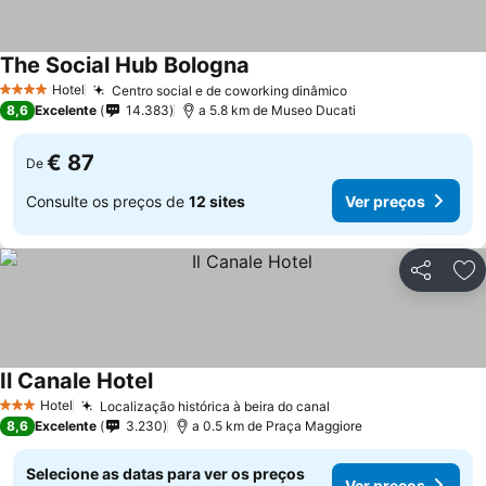
The Social Hub Bologna
Hotel
Centro social e de coworking dinâmico
4 Estrelas
8,6
Excelente
14.383
a 5.8 km de Museo Ducati
€ 87
De
Consulte os preços de
12 sites
Ver preços
Partilhar
Ad
Il Canale Hotel
Hotel
Localização histórica à beira do canal
3 Estrelas
8,6
Excelente
3.230
a 0.5 km de Praça Maggiore
Selecione as datas para ver os preços
Ver preços