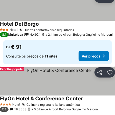
Partilhar
Ad
Hotel Del Borgo
Hotel
Quartos confortáveis e requintados
3 Estrelas
8,1
Muito boa
4.492
a 2.4 km de Airport Bologna Guglielmo Marconi
€ 91
De
Consulte os preços de
11 sites
Ver preços
Escolha popular
Partilhar
Ad
FlyOn Hotel & Conference Center
Hotel
Culinária regional e italiana autêntica
4 Estrelas
7,3
19.338
a 0.5 km de Airport Bologna Guglielmo Marconi