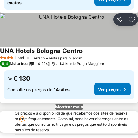
exatos.
Partilhar
Ad
UNA Hotels Bologna Centro
Hotel
Terraço e vistas para o jardim
4 Estrelas
8,4
Muito boa
10.224
a 1.3 km de Praça Maggiore
€ 130
De
Consulte os preços de
14 sites
Ver preços
Mostrar mais
Os preços e a disponibilidade que recebemos dos sites de reserva
mudam frequentemente. Como tal, pode haver diferenças entre as
ofertas que consulta no trivago e os preços que estão disponíveis
nos sites de reserva.