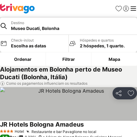
Favoritos
Iniciar
Me
Destino
Museo Ducati, Bolonha
Check-in/out
Hóspedes e quartos
Escolha as datas
2 hóspedes, 1 quarto.
Ordenar
Filtrar
Mapa
Alojamentos em Bolonha perto de Museo
Ducati (Bolonha, Itália)
Como os pagamentos influenciam os resultados
Partilhar
Ad
JR Hotels Bologna Amadeus
Hotel
Restaurante e bar Pavaglione no local
4 Estrelas