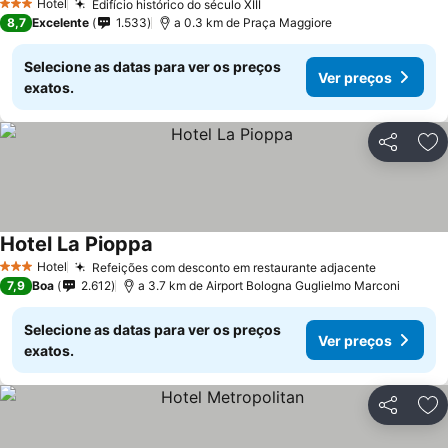
Hotel
Edifício histórico do século XIII
3 Estrelas
8,7
Excelente
1.533
a 0.3 km de Praça Maggiore
Selecione as datas para ver os preços
Ver preços
exatos.
Partilhar
Ad
Hotel La Pioppa
Hotel
Refeições com desconto em restaurante adjacente
3 Estrelas
7,9
Boa
2.612
a 3.7 km de Airport Bologna Guglielmo Marconi
Selecione as datas para ver os preços
Ver preços
exatos.
Partilhar
Ad