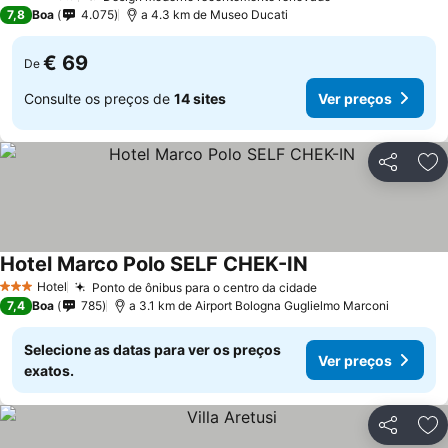
4 Estrelas
7,8
Boa
4.075
a 4.3 km de Museo Ducati
€ 69
De
Consulte os preços de
14 sites
Ver preços
Partilhar
Ad
Hotel Marco Polo SELF CHEK-IN
Hotel
Ponto de ônibus para o centro da cidade
3 Estrelas
7,4
Boa
785
a 3.1 km de Airport Bologna Guglielmo Marconi
Selecione as datas para ver os preços
Ver preços
exatos.
Partilhar
Ad