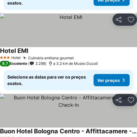
exatos.
Partilhar
Ad
Hotel EMI
Hotel
Culinária emiliana gourmet
3 Estrelas
8,7
Excelente
2.298
a 3.2 km de Museo Ducati
Selecione as datas para ver os preços
Ver preços
exatos.
Partilhar
Ad
Buon Hotel Bologna Centro - Affittacamere - Self Check-In