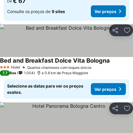
€ 67
De
Consulte os preços de
9 sites
Ver preços
Partilhar
Ad
Bed and Breakfast Dolce Vita Bologna
Hotel
Quartos charmosos com toques únicos
3 Estrelas
7,7
Boa
1.004
a 0.6 km de Praça Maggiore
Selecione as datas para ver os preços
Ver preços
exatos.
Partilhar
Ad