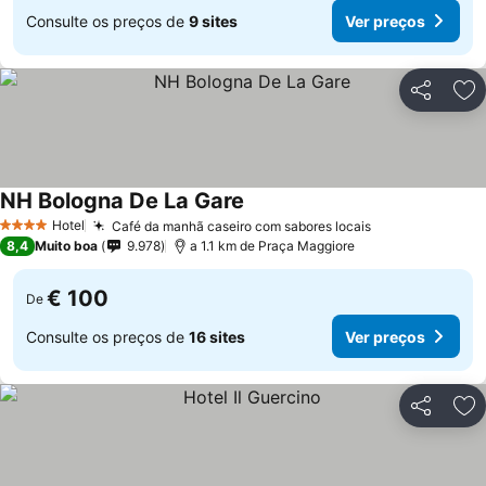
Consulte os preços de
9 sites
Ver preços
Partilhar
Ad
NH Bologna De La Gare
Hotel
Café da manhã caseiro com sabores locais
4 Estrelas
8,4
Muito boa
9.978
a 1.1 km de Praça Maggiore
€ 100
De
Consulte os preços de
16 sites
Ver preços
Partilhar
Ad