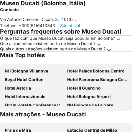
Museo Ducati (Bolonha, Itália)
Contacto
Via Antonio Cavalieri Ducati, 3
,
40132
,
Telefone
:
+390(51)6413343
|
Site oficial
Perguntas frequentes sobre Museo Ducati
O que faz com que Museo Ducati seja popular em Bolonha?
Que alojamentos existem perto de Museo Ducati?
Quais outras atrações existem perto de Museo Ducati?
Mais Top hotéis
NH Bologna Villanova
Hotel Palace Bologna Centro
Royal Hotel Carlton
Hotel Panorama Bologna Centro
Hotel Astoria
Hotel Il Guercino
Hotel Internazionale
Hotel Bologna Airport
FlyOn Hotel & Conference Center
NH Bologna De La Gare
Mais atrações - Museo Ducati
Grand Hotel Elite
The Social Hub Bologna
Best Western Plus Tower Hotel Bologna
Hotel San Donato - Bologna centro
Praia de Mira
Estação Central de Milão
Mercure Bologna Centro
Hotel Cosmopolitan Bologna