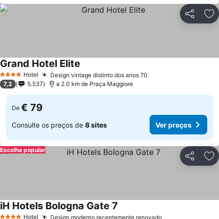
Partilhar
Ad
Grand Hotel Elite
Hotel
Design vintage distinto dos anos 70
4 Estrelas
7,2
5.537
a 2.0 km de Praça Maggiore
€ 79
De
Consulte os preços de
8 sites
Ver preços
Escolha popular
Partilhar
Ad
iH Hotels Bologna Gate 7
Hotel
Design moderno recentemente renovado