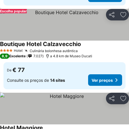
Escolha popular
Partilhar
Ad
Boutique Hotel Calzavecchio
Hotel
Culinária bolonhesa autêntica
4 Estrelas
8,9
Excelente
7.027
a 4.8 km de Museo Ducati
€ 77
De
Consulte os preços de
14 sites
Ver preços
Partilhar
Ad
Hotel Maggiore