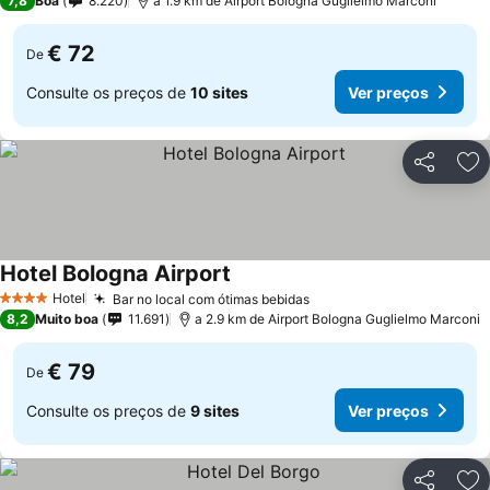
7,8
Boa
8.220
a 1.9 km de Airport Bologna Guglielmo Marconi
€ 72
De
Consulte os preços de
10 sites
Ver preços
Partilhar
Ad
Hotel Bologna Airport
Hotel
Bar no local com ótimas bebidas
4 Estrelas
8,2
Muito boa
11.691
a 2.9 km de Airport Bologna Guglielmo Marconi
€ 79
De
Consulte os preços de
9 sites
Ver preços