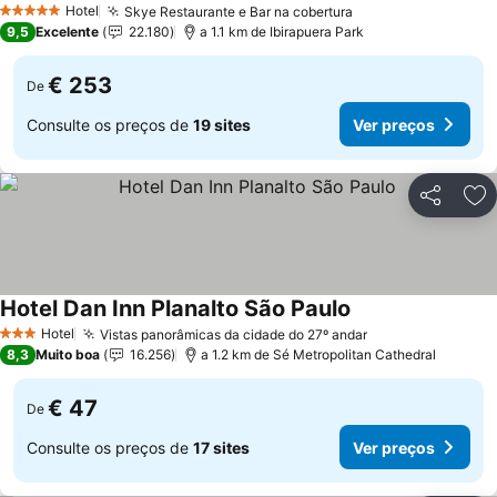
Hotel
Skye Restaurante e Bar na cobertura
Ver preços
5 Estrelas
9,5
Excelente
22.180
a 1.1 km de Ibirapuera Park
€ 253
De
Consulte os preços de
19 sites
Ver preços
Partilhar
Ad
Hotel Dan Inn Planalto São Paulo
Ver preços
Hotel
Vistas panorâmicas da cidade do 27º andar
Ver preços
3 Estrelas
8,3
Muito boa
16.256
a 1.2 km de Sé Metropolitan Cathedral
€ 47
De
Consulte os preços de
17 sites
Ver preços