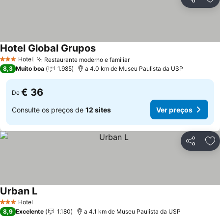
Partilhar
Ad
Hotel Global Grupos
Ver preços
Hotel
Restaurante moderno e familiar
Ver preços
3 Estrelas
8,3
Muito boa
1.985
a 4.0 km de Museu Paulista da USP
€ 36
De
Consulte os preços de
12 sites
Ver preços
Partilhar
Ad
Urban L
Ver preços
Hotel
3 Estrelas
8,9
Excelente
1.180
a 4.1 km de Museu Paulista da USP