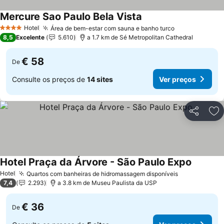
Mercure Sao Paulo Bela Vista
Ver preços
Hotel
Área de bem-estar com sauna e banho turco
Ver preços
4 Estrelas
8,5
Excelente
5.610
a 1.7 km de Sé Metropolitan Cathedral
€ 58
De
Consulte os preços de
14 sites
Ver preços
Partilhar
Ad
Hotel Praça da Árvore - São Paulo Expo
Ver preç
Hotel
Quartos com banheiras de hidromassagem disponíveis
Ver preços
7,4
2.293
a 3.8 km de Museu Paulista da USP
€ 36
De