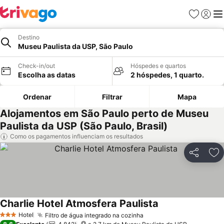
Favoritos
Iniciar
Me
Destino
Museu Paulista da USP, São Paulo
Check-in/out
Hóspedes e quartos
Escolha as datas
2 hóspedes, 1 quarto.
Ordenar
Filtrar
Mapa
Alojamentos em São Paulo perto de Museu
Paulista da USP (São Paulo, Brasil)
Como os pagamentos influenciam os resultados
Partilhar
Ad
Charlie Hotel Atmosfera Paulista
Ver preços
Hotel
Filtro de água integrado na cozinha
Ver preços
3 Estrelas