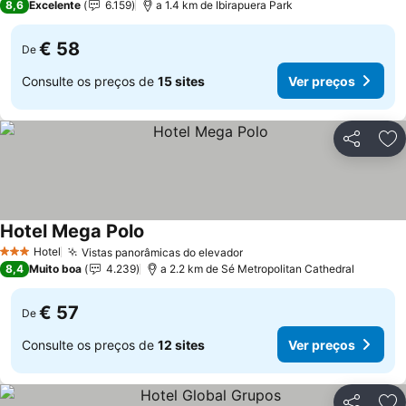
8,6
Excelente
6.159
a 1.4 km de Ibirapuera Park
€ 58
De
Consulte os preços de
15 sites
Ver preços
Partilhar
Ad
Hotel Mega Polo
Ver preços
Hotel
Vistas panorâmicas do elevador
Ver preços
3 Estrelas
8,4
Muito boa
4.239
a 2.2 km de Sé Metropolitan Cathedral
€ 57
De
Consulte os preços de
12 sites
Ver preços