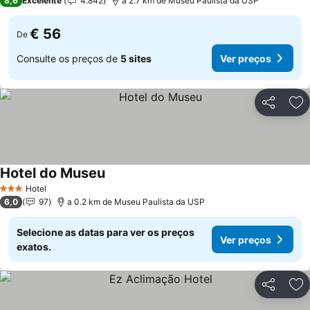
8,6
Excelente
4.842
a 2.7 km de Museu Paulista da USP
€ 56
De
Consulte os preços de
5 sites
Ver preços
Partilhar
Ad
Hotel do Museu
Ver preços
Hotel
3 Estrelas
6,0
97
a 0.2 km de Museu Paulista da USP
Selecione as datas para ver os preços
Ver preços
exatos.
Partilhar
Ad