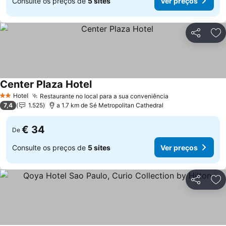
Consulte os preços de
5 sites
Ver preços
Partilhar
Ad
Center Plaza Hotel
Ver preços
Hotel
Restaurante no local para a sua conveniência
Ver preços
2 Estrelas
7,4
1.525
a 1.7 km de Sé Metropolitan Cathedral
€ 34
De
Consulte os preços de
5 sites
Ver preços
Partilhar
Ad