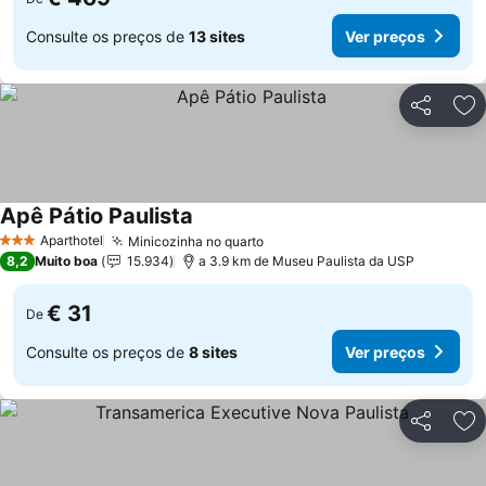
Consulte os preços de
13 sites
Ver preços
Partilhar
Ad
Apê Pátio Paulista
Ver preços
Aparthotel
Minicozinha no quarto
Ver preços
3 Estrelas
8,2
Muito boa
15.934
a 3.9 km de Museu Paulista da USP
€ 31
De
Consulte os preços de
8 sites
Ver preços
Partilhar
Ad