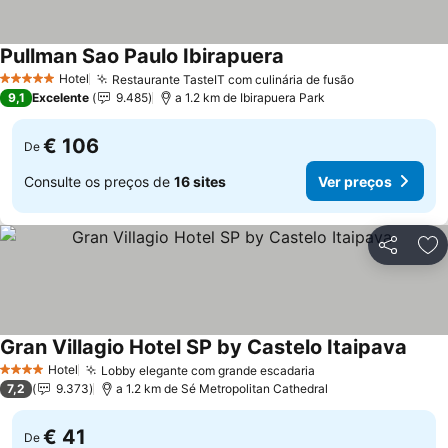
Pullman Sao Paulo Ibirapuera
Ver preços
Hotel
Restaurante TasteIT com culinária de fusão
Ver preços
5 Estrelas
9,1
Excelente
9.485
a 1.2 km de Ibirapuera Park
€ 106
De
Consulte os preços de
16 sites
Ver preços
Partilhar
Ad
Gran Villagio Hotel SP by Castelo Itaipava
Ver p
Hotel
Lobby elegante com grande escadaria
Ver preços
4 Estrelas
7,2
9.373
a 1.2 km de Sé Metropolitan Cathedral
€ 41
De