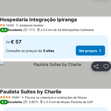
Hospedaria Integração Ipiranga
Ver preços
Hotel
Ambiente familiar
Ver preços
2 Estrelas
8,6
Excelente
777
a 5.0 km de Sé Metropolitan Cathedral
€ 57
De
Consulte os preços de
5 sites
Ver preços
Partilhar
Ad
Paulista Suítes by Charlie
Ver preços
Hotel
Piscina na cobertura e instalações de fitness
Ver preços
4 Estrelas
8,5
Excelente
3.807
a 3.3 km de Museu Paulista da USP