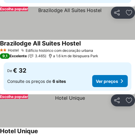
Escolha popular
Partilhar
Ad
Brazilodge All Suites Hostel
Ver preços
Hostel
Edifício histórico com decoração urbana
Ver preços
2 Estrelas
9,1
Excelente
3.465
a 1.6 km de Ibirapuera Park
€ 32
De
Consulte os preços de
6 sites
Ver preços
Escolha popular
Partilhar
Ad
Hotel Unique
Ver preços