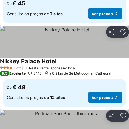
€ 45
De
Consulte os preços de
7 sites
Ver preços
Partilhar
Ad
Nikkey Palace Hotel
Ver preços
Hotel
Restaurante japonês no local
Ver preços
4 Estrelas
8,5
Excelente
8.115
a 0.9 km de Sé Metropolitan Cathedral
€ 48
De
Consulte os preços de
12 sites
Ver preços
Partilhar
Ad