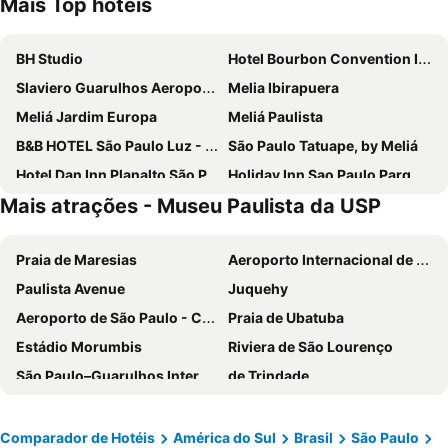
Mais Top hotéis
BH Studio
Hotel Bourbon Convention Ibirapuera
Slaviero Guarulhos Aeroporto
Melia Ibirapuera
Meliá Jardim Europa
Meliá Paulista
B&B HOTEL São Paulo Luz - Centro
São Paulo Tatuape, by Meliá
Hotel Dan Inn Planalto São Paulo
Holiday Inn Sao Paulo Parque Anhembi By Ihg
Mais atrações - Museu Paulista da USP
INNSiDE by Meliá São Paulo Higienópolis
ibis budget São Paulo Morumbi
eSuites Congonhas by Atlantica
Rosewood Sao Paulo
Praia de Maresias
Aeroporto Internacional de São Paulo - Guarulhos
San Raphael Hotel
Blue Tree Premium Verbo Divino
Paulista Avenue
Juquehy
Blue Tree Premium Paulista
Bristol International Guarulhos
Aeroporto de São Paulo - Congonhas
Praia de Ubatuba
Mercure Sao Paulo Bela Vista
ibis budget São Paulo Paulista
Estádio Morumbis
Riviera de São Lourenço
Mercure Sao Paulo Pinheiros
Intercity Pamplona - The Universe Paulista
São Paulo–Guarulhos International Airport
de Trindade
ibis Sao Paulo Paulista
Green Place Ibirapuera
Aeroporto Internacional de Viracopos
Praia de Camburi
Hotel Panamby Guarulhos
Hotel Mega Polo
Praia das Pitangueiras
São Paulo Expo
Hotel Ca'd'Oro
Nacional Inn Jaraguá
Comparador de Hotéis
América do Sul
Brasil
São Paulo