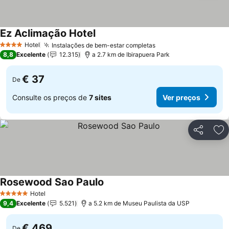
Ez Aclimação Hotel
Ver preços
Hotel
Instalações de bem-estar completas
Ver preços
4 Estrelas
8,8
Excelente
12.315
a 2.7 km de Ibirapuera Park
€ 37
De
Consulte os preços de
7 sites
Ver preços
Partilhar
Ad
Rosewood Sao Paulo
Ver preços
Hotel
5 Estrelas
9,4
Excelente
5.521
a 5.2 km de Museu Paulista da USP
€ 469
De