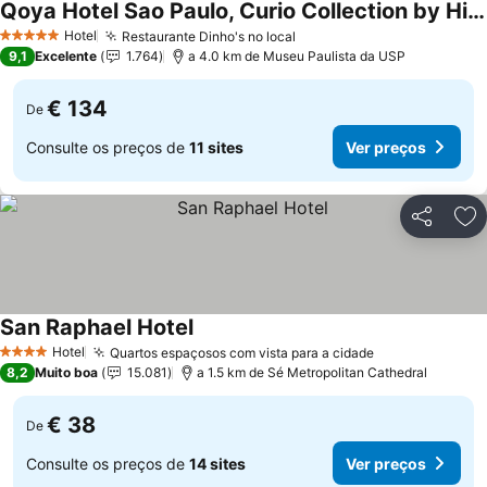
Qoya Hotel Sao Paulo, Curio Collection by Hilton
Ver preços
Hotel
Restaurante Dinho's no local
Ver preços
5 Estrelas
9,1
Excelente
1.764
a 4.0 km de Museu Paulista da USP
€ 134
De
Consulte os preços de
11 sites
Ver preços
Partilhar
Ad
San Raphael Hotel
Ver preços
Hotel
Quartos espaçosos com vista para a cidade
Ver preços
4 Estrelas
8,2
Muito boa
15.081
a 1.5 km de Sé Metropolitan Cathedral
€ 38
De
Consulte os preços de
14 sites
Ver preços