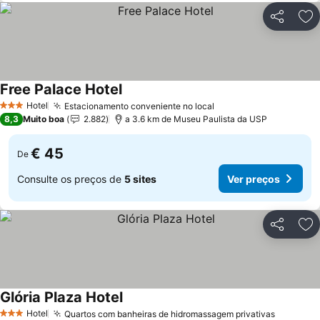
Partilhar
Ad
Free Palace Hotel
Ver preços
Hotel
Estacionamento conveniente no local
Ver preços
3 Estrelas
8,3
Muito boa
2.882
a 3.6 km de Museu Paulista da USP
€ 45
De
Consulte os preços de
5 sites
Ver preços
Partilhar
Ad
Glória Plaza Hotel
Ver preços
Hotel
Quartos com banheiras de hidromassagem privativas
Ver pre
3 Estrelas