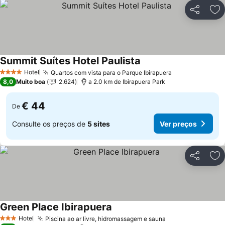
Partilhar
Ad
Summit Suítes Hotel Paulista
Ver preços
Hotel
Quartos com vista para o Parque Ibirapuera
Ver preços
4 Estrelas
8,0
Muito boa
2.624
a 2.0 km de Ibirapuera Park
€ 44
De
Consulte os preços de
5 sites
Ver preços
Partilhar
Ad
Green Place Ibirapuera
Ver preços
Hotel
Piscina ao ar livre, hidromassagem e sauna
Ver preços
3 Estrelas