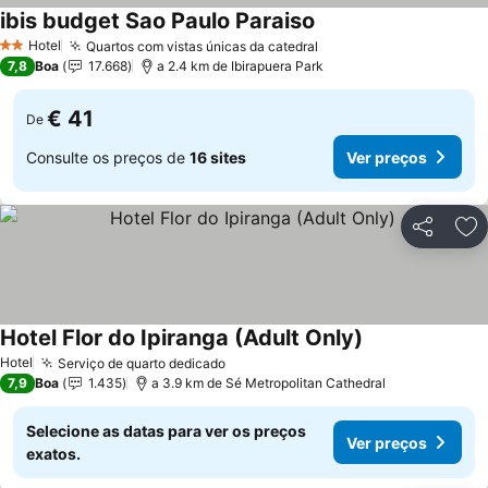
ibis budget Sao Paulo Paraiso
Ver preços
Hotel
Quartos com vistas únicas da catedral
Ver preços
2 Estrelas
7,8
Boa
17.668
a 2.4 km de Ibirapuera Park
€ 41
De
Consulte os preços de
16 sites
Ver preços
Partilhar
Ad
Hotel Flor do Ipiranga (Adult Only)
Ver preços
Hotel
Serviço de quarto dedicado
Ver preços
7,9
Boa
1.435
a 3.9 km de Sé Metropolitan Cathedral
Selecione as datas para ver os preços
Ver preços
exatos.