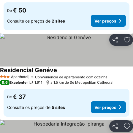
€ 50
De
Consulte os preços de
2 sites
Ver preços
Partilhar
Ad
Residencial Genéve
Ver preços
Aparthotel
Conveniência de apartamento com cozinha
Ver preços
3 Estrelas
8,6
Excelente
1.911
a 1.5 km de Sé Metropolitan Cathedral
€ 37
De
Consulte os preços de
5 sites
Ver preços
Partilhar
Ad