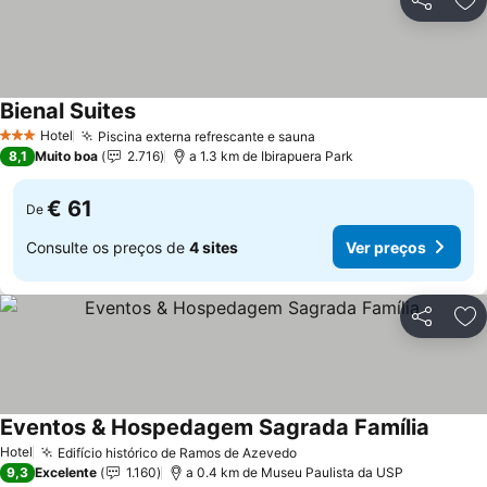
Partilhar
Ad
Bienal Suites
Ver preços
Hotel
Piscina externa refrescante e sauna
Ver preços
3 Estrelas
8,1
Muito boa
2.716
a 1.3 km de Ibirapuera Park
€ 61
De
Consulte os preços de
4 sites
Ver preços
Partilhar
Ad
Eventos & Hospedagem Sagrada Família
Ver pr
Hotel
Edifício histórico de Ramos de Azevedo
Ver preços
9,3
Excelente
1.160
a 0.4 km de Museu Paulista da USP