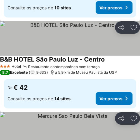
Consulte os preços de
10 sites
Ver preços
Partilhar
Ad
B&B HOTEL São Paulo Luz - Centro
Ver preços
Hotel
Restaurante contemporâneo com terraço
Ver preços
3 Estrelas
8,7
Excelente
9.633
a 5.9 km de Museu Paulista da USP
€ 42
De
Consulte os preços de
14 sites
Ver preços
Partilhar
Ad