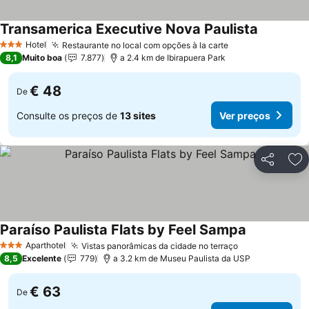
Transamerica Executive Nova Paulista
Ver preço
Hotel
Restaurante no local com opções à la carte
Ver preços
3 Estrelas
8,1
Muito boa
7.877
a 2.4 km de Ibirapuera Park
€ 48
De
Consulte os preços de
13 sites
Ver preços
Partilhar
Ad
Paraíso Paulista Flats by Feel Sampa
Ver preços
Aparthotel
Vistas panorâmicas da cidade no terraço
Ver preços
3 Estrelas
8,5
Excelente
779
a 3.2 km de Museu Paulista da USP
€ 63
De