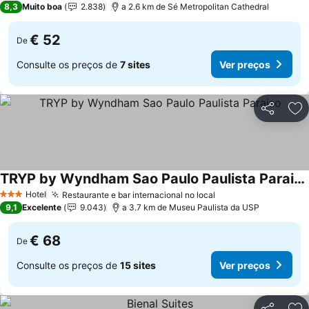
8,3
Muito boa
2.838
a 2.6 km de Sé Metropolitan Cathedral
€ 52
De
Consulte os preços de
7 sites
Ver preços
Partilhar
Ad
TRYP by Wyndham Sao Paulo Paulista Paraiso
Ver preços
Hotel
Restaurante e bar internacional no local
Ver preços
3 Estrelas
9,1
Excelente
9.043
a 3.7 km de Museu Paulista da USP
€ 68
De
Consulte os preços de
15 sites
Ver preços