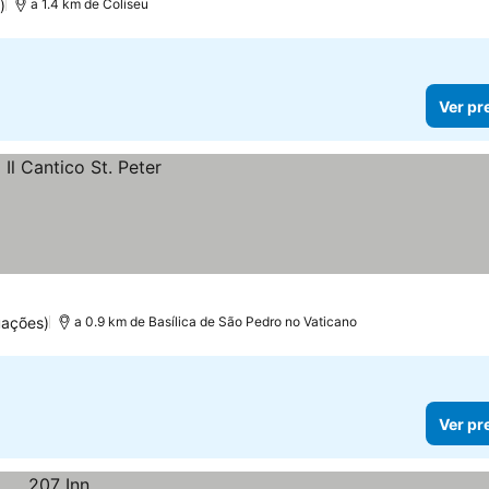
)
a 1.4 km de Coliseu
Ver pr
uações)
a 0.9 km de Basílica de São Pedro no Vaticano
Ver pr