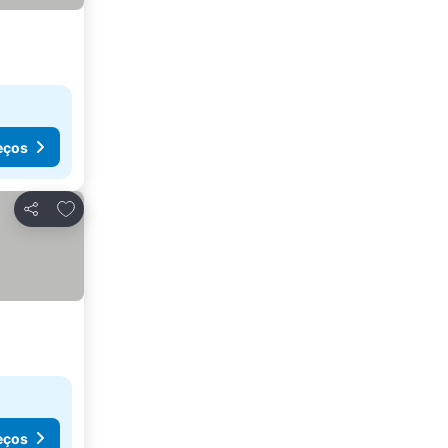
eços
Adicionar aos favoritos
Partilhar
eços