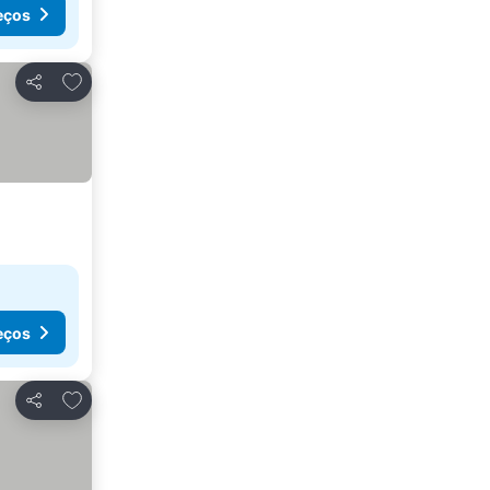
eços
Adicionar aos favoritos
Partilhar
eços
Adicionar aos favoritos
Partilhar