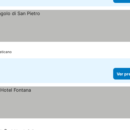
aticano
Ver pr