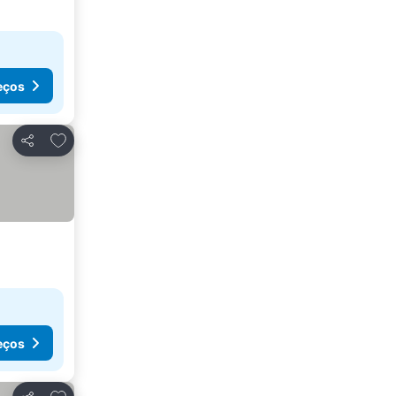
eços
Adicionar aos favoritos
Partilhar
eços
Adicionar aos favoritos