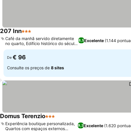
207 Inn
3 Estrelas
Café da manhã servido diretamente
Excelente
(1.144 pontua
8,5
no quarto, Edifício histórico do século
XIX
€ 96
De
Consulte os preços de
8 sites
Domus Terenzio
3 Estrelas
Experiência boutique personalizada,
Excelente
(1.620 pontua
9,3
Quartos com espaços externos