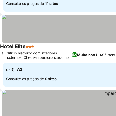
Consulte os preços de
11 sites
Hotel Elite
3 Estrelas
Edifício histórico com interiores
Muito boa
(1.496 pon
8,0
modernos, Check-in personalizado no
hotel parceiro
€ 74
De
Consulte os preços de
9 sites