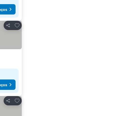
eços
Adicionar aos favoritos
Partilhar
eços
Adicionar aos favoritos
Partilhar