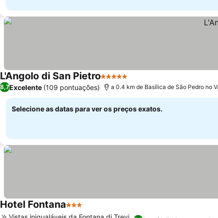
L'Angolo di San Pietro
5 Estrelas
Excelente
(109 pontuações)
8,7
a 0.4 km de Basílica de São Pedro no V
Selecione as datas para ver os preços exatos.
Hotel Fontana
3 Estrelas
Vistas inigualáveis da Fontana di Trevi,