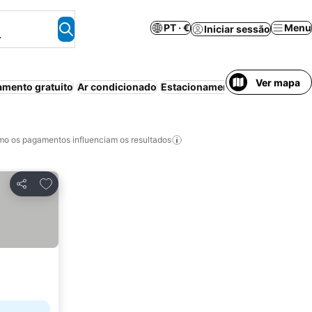
PT · €
Menu
Iniciar sessão
.
Ver mapa
mento gratuito
Ar condicionado
Estacionamento
Aparthotel
Wi
o os pagamentos influenciam os resultados
Adicionar aos favoritos
Partilhar