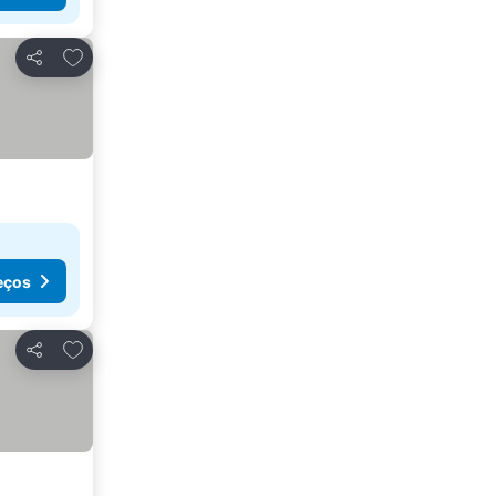
Adicionar aos favoritos
Partilhar
eços
Adicionar aos favoritos
Partilhar