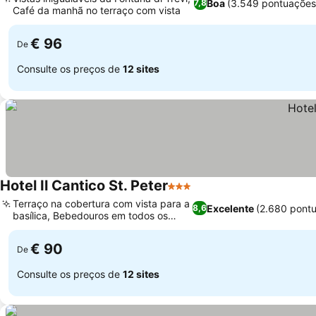
Boa
(3.549 pontuações
7,8
Café da manhã no terraço com vista
€ 96
De
Consulte os preços de
12 sites
Hotel Il Cantico St. Peter
3 Estrelas
Terraço na cobertura com vista para a
Excelente
(2.680 pont
8,6
basílica, Bebedouros em todos os
andares
€ 90
De
Consulte os preços de
12 sites