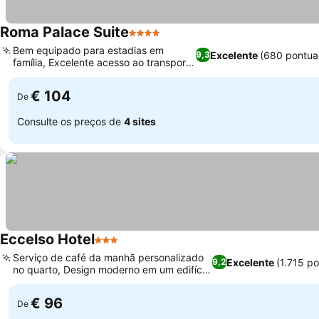
Roma Palace Suite
4 Estrelas
Bem equipado para estadias em
Excelente
(680 pontua
9,3
família, Excelente acesso ao transporte
público
€ 104
De
Consulte os preços de
4 sites
Eccelso Hotel
3 Estrelas
Serviço de café da manhã personalizado
Excelente
(1.715 p
9,2
no quarto, Design moderno em um edifício
histórico
€ 96
De