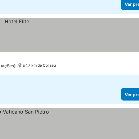
Ver pr
tuações)
a 1.7 km de Coliseu
Ver pr