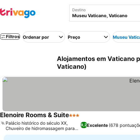
Destino
Filtros
Ordenar por
Preço
Museu Vatic
Alojamentos em Vaticano p
Vaticano)
Elenoire Rooms & Suite
3 Estrelas
Palácio histórico do século XX,
Excelente
(678 pontuaçõ
9,2
Chuveiro de hidromassagem para
relaxar