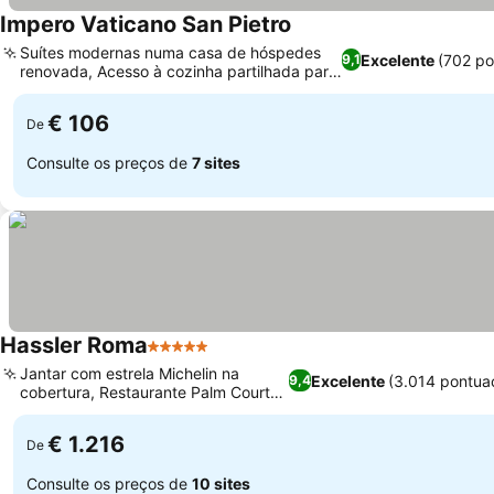
Impero Vaticano San Pietro
Suítes modernas numa casa de hóspedes
Excelente
(702 po
9,1
renovada, Acesso à cozinha partilhada para
hóspedes
€ 106
De
Consulte os preços de
7 sites
Hassler Roma
5 Estrelas
Jantar com estrela Michelin na
Excelente
(3.014 pontua
9,4
cobertura, Restaurante Palm Court
charmoso
€ 1.216
De
Consulte os preços de
10 sites